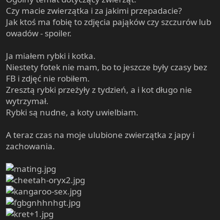
e
Czy macie zwierzątka i za jakimi przepadacie?
r
Jak ktoś ma fobię to zdjęcia pająków czy szczurów lub
owadów - spoiler.
Ja miałem rybki i kotka.
Niestety fotek nie mam, bo to jeszcze były czasy bez
FB i zdjęć nie robiłem.
Zresztą rybki przeżyły z tydzień, a i kot długo nie
wytrzymał.
Rybki są nudne, a koty uwielbiam.
A teraz czas na moje ulubione zwierzątka z japy i
zachowania.