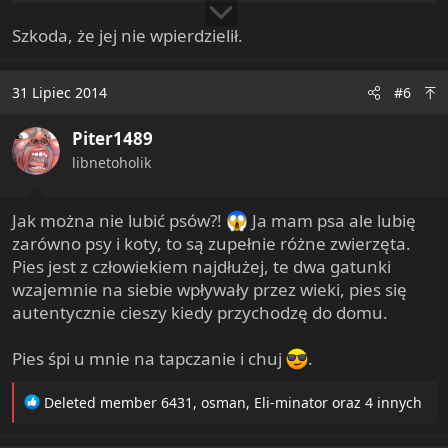
Szkoda, że jej nie wpierdzielił.
31 Lipiec 2014
#6
Piter1489
libnetoholik
Jak można nie lubić psów?!
Ja mam psa ale lubię
zarówno psy i koty, to są zupełnie różne zwierzęta.
Pies jest z człowiekiem najdłużej, te dwa gatunki
wzajemnie na siebie wpływały przez wieki, pies się
autentycznie cieszy kiedy przychodzę do domu.
Pies śpi u mnie na tapczanie i chuj
.
R
Deleted member 6431
,
osman
,
Eli-minator
oraz 4 innych
e
a