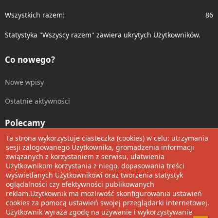
Wszystkich razem
86
Statystyka ''Wszyscy razem'' zawiera ukrytych Użytkowników.
Co nowego?
Nowe wpisy
Ostatnie aktywności
Polecamy
Ta strona wykorzystuje ciasteczka (cookies) w celu: utrzymania
Wolnościowe cytaty
sesji zalogowanego Użytkownika, gromadzenia informacji
związanych z korzystaniem z serwisu, ułatwienia
Użytkownikom korzystania z niego, dopasowania treści
Udostępnij
wyświetlanych Użytkownikowi oraz tworzenia statystyk
oglądalności czy efektywności publikowanych
Facebook
Twitter
Reddit
Pinterest
Tumblr
WhatsApp
Umieść Link
reklam.Użytkownik ma możliwość skonfigurowania ustawień
cookies za pomocą ustawień swojej przeglądarki internetowej.
Użytkownik wyraża zgodę na używanie i wykorzystywanie