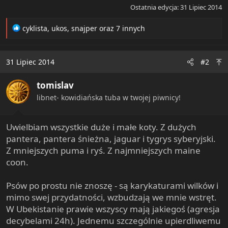
Ostatnia edycja:
31 Lipiec 2014
R
cyklista
,
ukos
,
snajper
oraz 7 innych
e
a
c
31 Lipiec 2014
#2
t
i
tomislav
o
n
libnet- kowidiańska tuba w twojej piwnicy!
s
:
Uwielbiam wszystkie duże i małe koty. Z dużych
pantera, pantera śnieżna, jaguar i tygrys syberyjski.
Z mniejszych puma i ryś. Z najmniejszych maine
coon.
Psów po prostu nie znoszę - są karykaturami wilków i
mimo swej przydatności, wzbudzają we mnie wstręt.
W Ubekistanie prawie wszyscy mają jakiegoś (agresja
decybelami 24h). Jednemu szczególnie upierdliwemu