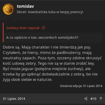
i
tomislav
o
n
libnet- kowidiańska tuba w twojej piwnicy!
s
:
Solitary Man napisał:
A co sądzicie o tzw.
owczarkach somalijskich
?
Dobre są. Mają charakter i nie śmierdzą jak psy.
Czytałem, że hieny, mimo że padlinożercy, mają
neutralny zapach. Poza tym, szczeny zdolne skruszyć
kość udową zebry. Tego nie są w stanie zrobić lwy.
Być może jaguar (potężne mięśnie żuchwy), ale
trzeba by go spiknąć doświadczalnie z zebrą, bo nie
żyją obok siebie w naturze.
Ostatnia edycja:
31 Lipiec 2014
31 Lipiec 2014
#10