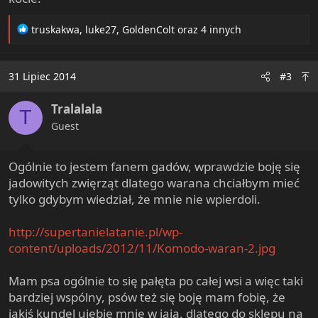
R
truskakwa
,
luke27
,
GoldenColt
oraz 4 innych
e
a
c
31 Lipiec 2014
#3
t
i
Tralalala
o
T
n
Guest
s
:
Ogólnie to jestem fanem gadów, wprawdzie boję się
jadowitych zwięrząt dlatego warana chciałbym mieć
tylko gdybym wiedział, że mnie nie wpierdoli.
http://supertanielatanie.pl/wp-
content/uploads/2012/11/Komodo-waran-2.jpg
Mam psa ogólnie to się pałęta po całej wsi a więc taki
bardziej wspólny, psów też się boję mam fobię, że
jakiś kundel ujebie mnie w jaja, dlatego do sklepu na