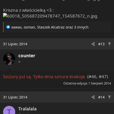
Kriszna z właścicielką <3 :
R
xawas
,
osman
,
Staszek Alcatraz
oraz 3 innych
e
a
c
31 Lipiec 2014
#13
t
i
counter
o
n
=
s
:
Szczury już są. Tylko dnia sznura brakuje.
(#46, #47)
Ostatnia edycja:
1 Sierpień 2014
31 Lipiec 2014
#14
Tralalala
T