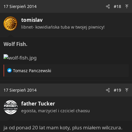
c
17 Sierpień 2014
#18
t
i
tomislav
o
n
libnet- kowidiańska tuba w twojej piwnicy!
s
:
Wolf Fish.
R
Tomasz Panczewski
e
a
c
17 Sierpień 2014
#19
t
i
father Tucker
o
n
egoista, marzyciel i czciciel chaosu
s
:
ja od ponad 20 lat mam koty, plus miałem wilczura.