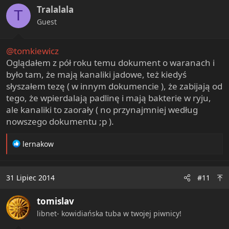
Tralalala
T
Guest
@tomkiewicz
Oglądałem z pół roku temu dokument o waranach i
było tam, że mają kanaliki jadowe, też kiedyś
słyszałem tezę ( w innym dokumencie ), że zabijają od
tego, że wpierdalają padlinę i mają bakterie w ryju,
ale kanaliki to zaorały ( no przynajmniej według
nowszego dokumentu ;p ).
R
lernakow
e
a
c
31 Lipiec 2014
#11
t
i
tomislav
o
n
libnet- kowidiańska tuba w twojej piwnicy!
s