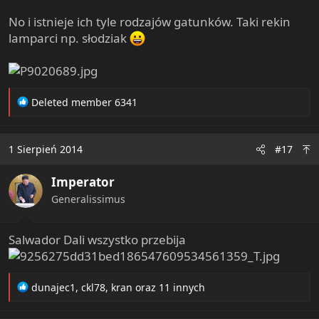
No i istnieje ich tyle rodzajów gatunków. Taki rekin
lamparci np. słodziak
R
Deleted member 6341
e
a
c
1 Sierpień 2014
#17
t
i
Imperator
o
n
Generalissimus
s
:
Salwador Dali wszystko przebija
R
dunajec1
,
ckl78
,
kran
oraz 11 innych
e
a