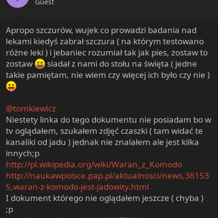
Guest
Apropo szczurów, wujek co prowadzi badania nad
lekami kiedyś zabrał szczura ( na którym testowano
różne leki ) i jebaniec rozumiał tak jak pies, zostaw to
zostaw
siadał z nami do stołu na święta ( jedne
takie pamiętam, nie wiem czy więcej ich było czy nie )
@tomkiewicz
Niestety linka do tego dokumentu nie posiadam bo w
tv oglądałem, szukałem zdjęć czaszki ( tam widać te
kanaliki od jadu ) jednak nie znalałem ale jest kilka
innych;p
http://pl.wikipedia.org/wiki/Waran_z_Komodo
http://naukawpolsce.pap.pl/aktualnosci/news,36153
5,waran-z-komodo-jest-jadowity.html
I dokument którego nie oglądałem jeszcze ( chyba )
;p