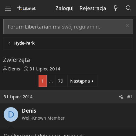
Zaloguj
Rejestracja
Forum Libertarian ma
swój regulamin
.
Hyde-Park
Zwierzęta
T
R
Denis
31 Lipiec 2014
h
o
1
…
79
Następna
r
z
e
p
a
o
31 Lipiec 2014
#1
d
c
s
z
Denis
D
t
ę
Well-Known Member
a
t
r
y
t
Ogólny temat dotyczący zwierząt.