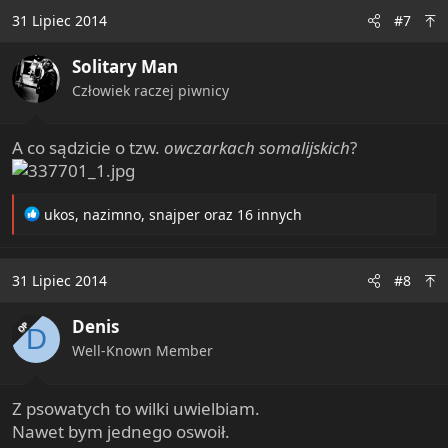
c
31 Lipiec 2014
#7
t
i
Solitary Man
o
n
Człowiek raczej piwnicy
s
:
A co sądzicie o tzw.
owczarkach somalijskich
?
R
ukos
,
nazimno
,
snajper
oraz 16 innych
e
a
c
31 Lipiec 2014
#8
t
i
Denis
o
OP
D
n
Well-Known Member
s
:
Z psowatych to wilki uwielbiam.
Nawet bym jednego oswoił.