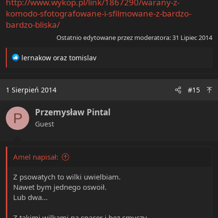
http://www.wykop.pl/link/1867290/warany-z-
komodo-sfotografowane-i-sfilmowane-z-bardzo-
bardzo-bliska/
Ostatnio edytowane przez moderatora:
31 Lipiec 2014
R
lernakow
oraz
tomislav
e
a
c
1 Sierpień 2014
#15
t
i
Przemysław Pintal
o
P
n
Guest
s
:
Amel napisał:
Z psowatych to wilki uwielbiam.
Nawet bym jednego oswoił.
Lub dwa...
Z takimi wilkami na spacer i bez smyczy.