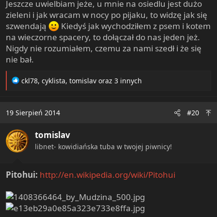
Jeszcze uwielbiam jeże, u mnie na osiedlu jest dużo
zieleni i jak wracam w nocy po pijaku, to widzę jak się
szwendają
Kiedyś jak wychodziłem z psem i kotem
na wieczorne spacery, to dołączał do nas jeden jeż.
Nigdy nie rozumiałem, czemu za nami szedł i że się
nie bał.
R
ckl78
,
cyklista
,
tomislav
oraz 3 innych
e
a
c
19 Sierpień 2014
#20
t
i
tomislav
o
n
libnet- kowidiańska tuba w twojej piwnicy!
s
:
Pitohui:
http://en.wikipedia.org/wiki/Pitohui