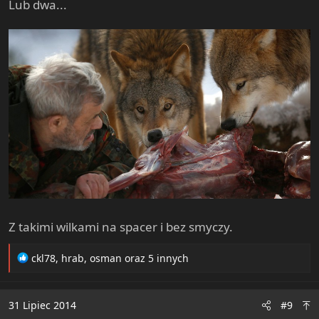
Lub dwa...
Z takimi wilkami na spacer i bez smyczy.
R
ckl78
,
hrab
,
osman
oraz 5 innych
e
a
c
31 Lipiec 2014
#9
t