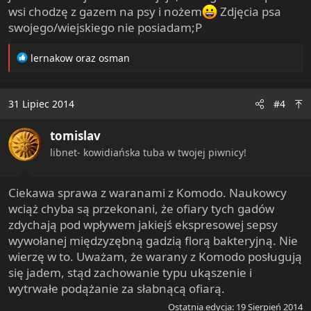
wsi chodzę z gazem na psy i nożem
Zdjęcia psa
swojego/wiejskiego nie posiadam;P
R
lernakow
oraz
osman
e
a
c
31 Lipiec 2014
#4
t
i
tomislav
o
n
libnet- kowidiańska tuba w twojej piwnicy!
s
:
Ciekawa sprawa z waranami z Komodo. Naukowcy
wciąż chyba są przekonani, że ofiary tych gadów
zdychają pod wpływem jakiejś ekspresowej sepsy
wywołanej międzyzębną gadzią florą bakteryjną. Nie
wierzę w to. Uważam, że warany z Komodo posługują
się jadem, stąd zachowanie typu ukąszenie i
wytrwałe podążanie za słabnącą ofiarą.
Ostatnia edycja:
19 Sierpień 2014