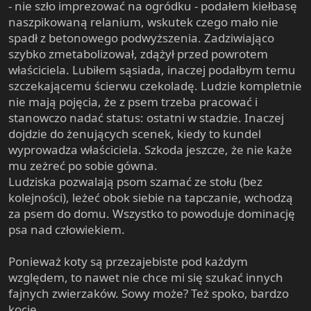
- nie szło imprezować na ogródku - podałem kiełbasę
naszpikowaną relanium, wskutek czego mało nie
spadł z betonowego podwyższenia. Zadziwiająco
szybko zmetabolizował, zdążył przed powrotem
właściciela. Lubiłem sąsiada, inaczej podałbym temu
szczekającemu ścierwu czekoladę. Ludzie kompletnie
nie mają pojęcia, że z psem trzeba pracować i
stanowczo nadać status: ostatni w stadzie. Inaczej
dojdzie do żenujących scenek, kiedy to kundel
wyprowadza właściciela. Szkoda jeszcze, że nie każe
mu zeżreć po sobie gówna.
Ludziska pozwalają psom szamać ze stołu (bez
kolejności), leżeć obok siebie na tapczanie, wchodzą
za psem do domu. Wszystko to powoduje dominację
psa nad człowiekiem.
Ponieważ koty są przezajebiste pod każdym
względem, to nawet nie chce mi się szukać innych
fajnych zwierzaków. Sowy może? Też spoko, bardzo
kocie.