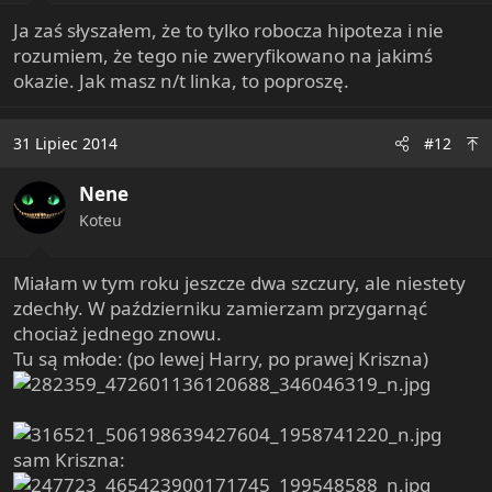
:
Ja zaś słyszałem, że to tylko robocza hipoteza i nie
rozumiem, że tego nie zweryfikowano na jakimś
okazie. Jak masz n/t linka, to poproszę.
31 Lipiec 2014
#12
Nene
Koteu
Miałam w tym roku jeszcze dwa szczury, ale niestety
zdechły. W październiku zamierzam przygarnąć
chociaż jednego znowu.
Tu są młode: (po lewej Harry, po prawej Kriszna)
sam Kriszna: