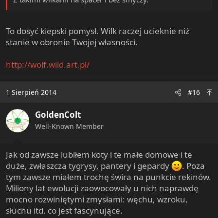
To dosyć kiepski pomysł. Wilk raczej ucieknie niż
stanie w obronie Twojej własności.
http://wolf.wild.art.pl/
1 Sierpień 2014
#16
GoldenColt
Well-Known Member
Jak od zawsze lubiłem koty i te małe domowe i te
duże, zwłaszcza tygrysy, pantery i gepardy
. Poza
tym zawsze miałem trochę świra na punkcie rekinów.
Miliony lat ewolucji zaowocowały u nich naprawdę
mocno rozwiniętymi zmysłami: węchu, wzroku,
słuchu itd. co jest fascynujące.