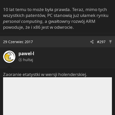
ale skoro to państwo jest tak użyteczne dla największych
kapitalistów, to oni - mając dominującą pozycję - zawsze
10 lat temu to może była prawda. Teraz, mimo tych
sobie państwo zbudują choćby wydając gazety srające
wszystkich patentów, PC stanowią już ułamek rynku
ludziom do głów. Wielkie Państwo będzie w tym układzie
personal computing
, a gwałtowny rozwój ARM
jak grzyb. Pomalujesz - odrośnie.
powoduje, że i x86 jest w odwrocie.
29 Czerwiec 2017
#297
pawel-l
Ⓐ hultaj
Zaoranie etatystki w wersji holenderskiej.