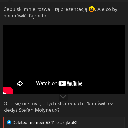
:
Cebulski mnie rozwalił tą prezentacją
. Ale co by
nie mówić, fajne to
O ile się nie mylę o tych strategiach r/k mówił też
kiedyś Stefan Molyneux?
R
Deleted member 6341
oraz
jkruk2
e