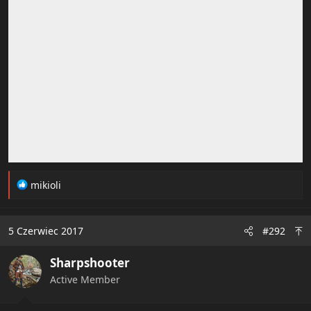
R
mikioli
e
a
c
5 Czerwiec 2017
#292
t
i
Sharpshooter
o
n
Active Member
s
: