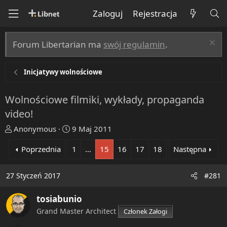
Zaloguj
Rejestracja
Forum Libertarian ma
swój regulamin
.
Inicjatywy wolnościowe
Wolnościowe filmiki, wykłady, propaganda
video!
T
R
Anonymous
9 Maj 2011
h
o
Poprzednia
1
…
15
16
17
18
Następna
r
z
e
p
a
o
27 Styczeń 2017
#281
d
c
s
z
tosiabunio
t
ę
Grand Master Architect
Członek Załogi
a
t
r
y