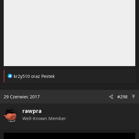
R
kr2y510
oraz
Pestek
e
a
c
29 Czerwiec 2017
#298
t
i
rawpra
o
n
Well-Known Member
s
: