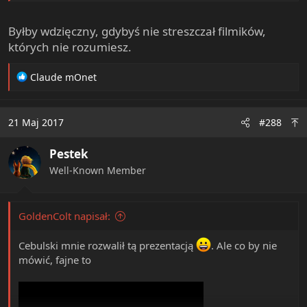
Byłby wdzięczny, gdybyś nie streszczał filmików,
których nie rozumiesz.
R
Claude mOnet
e
a
c
21 Maj 2017
#288
t
i
Pestek
o
n
Well-Known Member
s
:
GoldenColt napisał:
Cebulski mnie rozwalił tą prezentacją
. Ale co by nie
mówić, fajne to