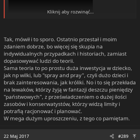
Kliknij aby rozwinąć...
Tak, mówił i to sporo. Ostatnio przestał i moim
O ile się nie mylę o tych strategiach r/k mówił też kiedyś
zdaniem dobrze, bo więcej się skupia na
Stefan Molyneux?
indywidualnych przypadkach i historiach, zamiast
dopasowywać ludzi do teorii.
Sama teoria to po prostu duża inwestycja w dziecko,
jak np wilki, lub "spray and pray", czyli dużo dzieci i
brak zainteresowania, jak króliki. No i to się przekłada
na lewaków, którzy żyją w fantazji deszczu pieniędzy
"państwowych", z przeświadczeniem o dużej ilości
zasobów i konserwatystów, którzy widzą limity i
potrafią racjonować i planować.
W mega dużym uproszczeniu, z tego co pamiętam.
22 Maj 2017
#289