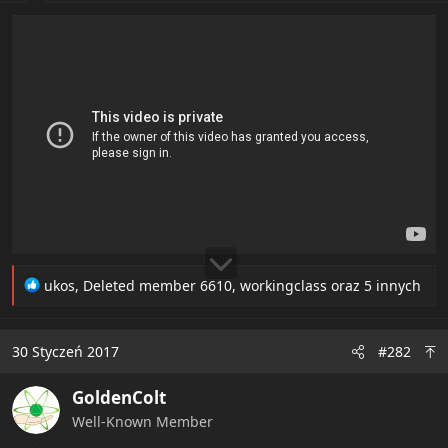
t
e
r
R
ukos
,
Deleted member 6610
,
workingclass
oraz 5 innych
e
a
c
30 Styczeń 2017
#282
t
i
GoldenColt
o
n
Well-Known Member
s