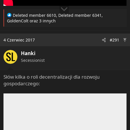
R
Deleted member 6610
,
Deleted member 6341
,
e
GoldenColt
oraz 3 innych
a
c
t
4 Czerwiec 2017
#291
i
o
Hanki
n
s
Secessionist
:
Słów kilka o roli decentralizacji dla rozwoju
gospodarczego: