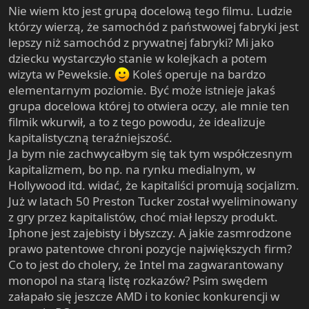
Nie wiem kto jest grupą docelową tego filmu. Ludzie
którzy wierzą, że samochód z państwowej fabryki jest
lepszy niż samochód z prywatnej fabryki? Mi jako
dziecku wystarczyło stanie w kolejkach a potem
wizyta w Peweksie.
Koleś operuje na bardzo
elementarnym poziomie. Być może istnieje jakaś
grupa docelowa której to otwiera oczy, ale mnie ten
filmik wkurwił, a to z tego powodu, że idealizuje
kapitalistyczną teraźniejszość.
Ja bym nie zachwycałbym się tak tym współczesnym
kapitalizmem, bo np. na rynku medialnym, w
Hollywood itd. widać, że kapitaliści promują socjalizm.
Już w latach 50 Preston Tucker został wyeliminowany
z gry przez kapitalistów, choć miał lepszy produkt.
Iphone jest zajebisty i błyszczy. A jakie zasmrodzone
prawo patentowe chroni pozycje największych firm?
Co to jest do cholery, że Intel ma zagwarantowany
monopol na starą listę rozkazów? Psim swędem
załapało się jeszcze AMD i to koniec konkurencji w