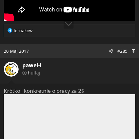
R
lernakow
e
a
c
20 Maj 2017
#285
t
i
pawel-l
o
n
Ⓐ hultaj
s
:
Krótko i konkretnie o pracy za 2$