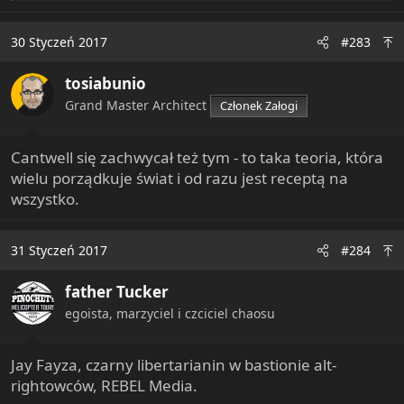
a
c
30 Styczeń 2017
#283
t
i
tosiabunio
o
n
Grand Master Architect
Członek Załogi
s
:
Cantwell się zachwycał też tym - to taka teoria, która
wielu porządkuje świat i od razu jest receptą na
wszystko.
31 Styczeń 2017
#284
father Tucker
egoista, marzyciel i czciciel chaosu
Jay Fayza, czarny libertarianin w bastionie alt-
rightowców, REBEL Media.