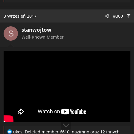
a
c
t
3 Wrzesień 2017
#300
i
o
stanwojtow
n
S
s
Well-Known Member
:
R
ukos
,
Deleted member 6610
,
nazimno
oraz 12 innych