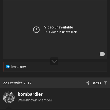
R
lernakow
e
a
c
22 Czerwiec 2017
#293
t
i
bombardier
o
n
Well-Known Member
s
: