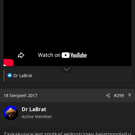
R
Dr LaBrat
e
a
c
18 Sierpień 2017
#299
t
i
Dr LaBrat
o
n
Active Member
s
:
Zaskakujące jest spotkać wolnościowy światopogląd u