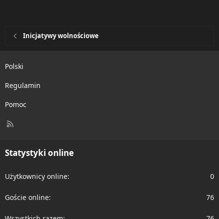
Inicjatywy wolnościowe
Polski
Regulamin
Pomoc
R
S
S
Statystyki online
Użytkownicy online
0
Goście online
76
Wszystkich razem
76