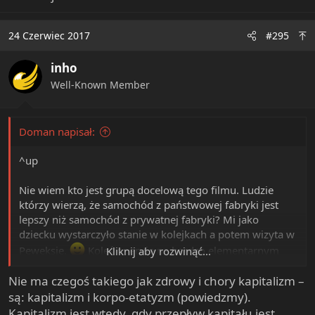
24 Czerwiec 2017
#295
inho
Well-Known Member
Doman napisał:
^up
Nie wiem kto jest grupą docelową tego filmu. Ludzie
którzy wierzą, że samochód z państwowej fabryki jest
lepszy niż samochód z prywatnej fabryki? Mi jako
dziecku wystarczyło stanie w kolejkach a potem wizyta w
Peweksie.
Koleś operuje na bardzo elementarnym
Kliknij aby rozwinąć...
poziomie. Być może istnieje jakaś grupa docelowa której
Nie ma czegoś takiego jak zdrowy i chory kapitalizm –
to otwiera oczy, ale mnie ten filmik wkurwił, a to z tego
powodu, że idealizuje kapitalistyczną teraźniejszość.
są: kapitalizm i korpo-etatyzm (powiedzmy).
Ja bym nie zachwycałbym się tak tym współczesnym
Kapitalizm jest wtedy, gdy przepływ kapitału jest