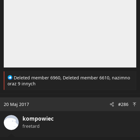
R
Deleted member 6960
,
Deleted member 6610
,
nazimno
e
oraz 9 innych
a
c
t
20 Maj 2017
#286
i
o
kompowiec
n
s
freetard
: