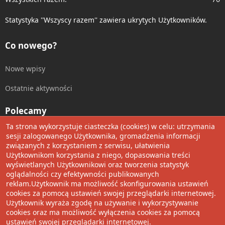
Statystyka ''Wszyscy razem'' zawiera ukrytych Użytkowników.
Co nowego?
Nowe wpisy
Ostatnie aktywności
Polecamy
Ta strona wykorzystuje ciasteczka (cookies) w celu: utrzymania
Wolnościowe cytaty
sesji zalogowanego Użytkownika, gromadzenia informacji
związanych z korzystaniem z serwisu, ułatwienia
Użytkownikom korzystania z niego, dopasowania treści
Udostępnij
wyświetlanych Użytkownikowi oraz tworzenia statystyk
oglądalności czy efektywności publikowanych
Facebook
Twitter
Reddit
Pinterest
Tumblr
WhatsApp
Umieść Link
reklam.Użytkownik ma możliwość skonfigurowania ustawień
cookies za pomocą ustawień swojej przeglądarki internetowej.
Użytkownik wyraża zgodę na używanie i wykorzystywanie
cookies oraz ma możliwość wyłączenia cookies za pomocą
®
Community platform by XenForo
© 2010-2022 XenForo Ltd.
ustawień swojej przeglądarki internetowej.