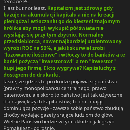
temacie PC.
I last but not least.
Kapitalizm jest zdrowy gdy
bazuje na akumulacji kapitału a nie na kreacji
pieniądza i wtłaczaniu go do kieszeni znajomym
królika aby mogli wykupić pół świata nie
wysilając się przy tym zbytnio. Normalny
przedsiębiorca, nawet najbardziej utalentowany
wyrobi ROE na 50%, a jakiś skurwiel zrobi
"luzowanie ilościowe" i wtłoczy to do banków a te
banki pożyczą "inwestorowi" a ten "inwestor"
kupi jego firmę. I kto wygrywa? Kapitaluchy z
dostępem do drukarki.
Jasne, że gdzieś tu po drodze pojawia się państwo
(prawny monopol banku centralnego, prawo
patentowe), ale skoro to państwo jest tak użyteczne
dla największych kapitalistów, to oni - mając
dominującą pozycję - zawsze sobie państwo zbudują
choćby wydając gazety srające ludziom do głów.
Wielkie Państwo będzie w tym układzie jak grzyb.
Pomalujesz - odrośnie.