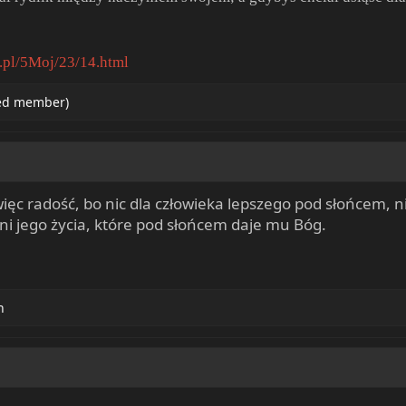
a.pl/5Moj/23/14.html
ted member)
ęc radość, bo nic dla człowieka lepszego pod słońcem, niż 
 dni jego życia, które pod słońcem daje mu Bóg.
h