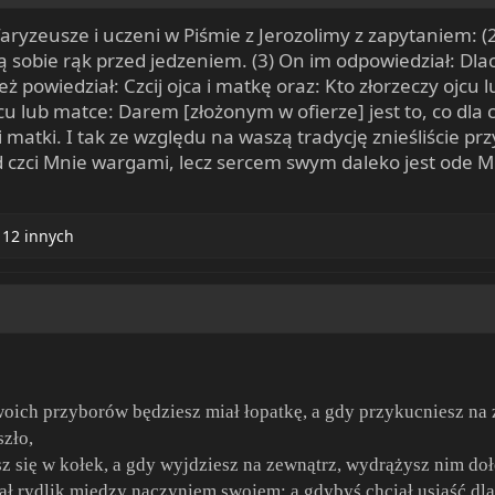
 faryzeusze i uczeni w Piśmie z Jerozolimy z zapytaniem:
ją sobie rąk przed jedzeniem. (3) On im odpowiedział: Dl
ież powiedział: Czcij ojca i matkę oraz: Kto złorzeczy ojcu
cu lub matce: Darem [złożonym w ofierze] jest to, co dla 
i matki. I tak ze względu na waszą tradycję znieśliście pr
ud czci Mnie wargami, lecz sercem swym daleko jest ode Mn
 12 innych
oich przyborów będziesz miał łopatkę, a gdy przykucniesz na 
szło,
z się w kołek, a gdy wyjdziesz na zewnątrz, wydrążysz nim dołe
ał rydlik między naczyniem swojem; a gdybyś chciał usiąść dla