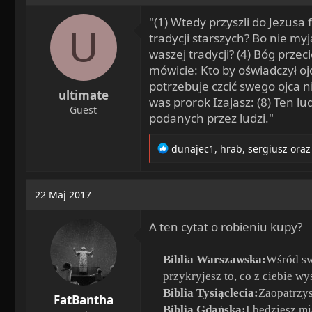
i
"(1) Wtedy przyszli do Jezusa
o
U
n
tradycji starszych? Bo nie my
s
waszej tradycji? (4) Bóg przec
:
mówicie: Kto by oświadczył oj
potrzebuje czcić swego ojca n
ultimate
was prorok Izajasz: (8) Ten l
Guest
podanych przez ludzi."
R
dunajec1
,
hrab
,
sergiusz
oraz
e
a
c
22 Maj 2017
t
i
A ten cytat o robieniu kupy?
o
n
s
Biblia Warszawska:
Wśród sw
:
przykryjesz to, co z ciebie wy
Biblia Tysiąclecia:
Zaopatrzys
FatBantha
Biblia Gdańska:
I będziesz mi