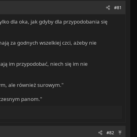
#81
lko dla oka, jak gdyby dla przypodobania się
ają za godnych wszelkiej czci, ażeby nie
ają im przypodobać, niech się im nie
nym, ale również surowym."
 doczesnym panom."
#82