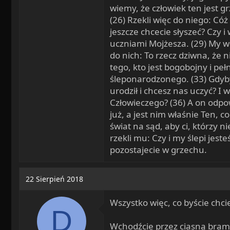
wiemy, że człowiek ten jest gr
(26) Rzekli więc do niego: Cóż
jeszcze chcecie słyszeć? Czy 
uczniami Mojżesza. (29) My w
do nich: To rzecz dziwna, że 
tego, kto jest bogobojny i peł
śleponarodzonego. (33) Gdyby 
urodził i chcesz nas uczyć? I w
Człowieczego? (36) A on odpow
już, a jest nim właśnie Ten, c
świat na sąd, aby ci, którzy nie
rzekli mu: Czy i my ślepi jest
pozostajecie w grzechu.
22 Sierpień 2018
Wszystko więc, co byście chcie
D
Wchodźcie przez ciasną bramę.