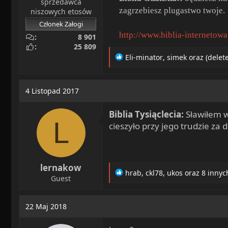
sprzedawca
zagrzebiesz plugastwo twoje.
niszowych etosów
Członek Załogi
http://www.biblia-internetow
8 901
25 809
R
Eli-minator
,
simek
oraz
(dele
e
a
c
4 Listopad 2017
t
i
Biblia Tysiąclecia:
Sławiłem wi
o
L
n
cieszyło przy jego trudzie za
s
:
lernakow
R
hrab
,
ckl78
,
ukos
oraz 8 innyc
Guest
e
a
c
22 Maj 2018
t
i