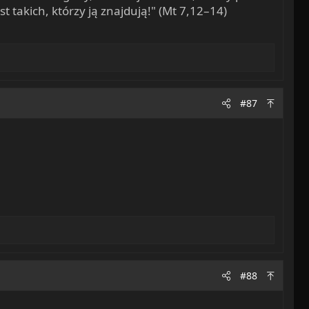
t takich, którzy ją znajdują!" (Mt 7,12–14)
#87
#88