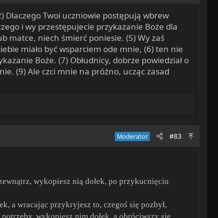
 (2) Dlaczego Twoi uczniowie postępują wbrew
aczego i wy przestępujecie przykazanie Boże dla
 lub matce, niech śmierć poniesie. (5) Wy zaś
ciebie miało być wsparciem ode mnie, (6) ten nie
zykazanie Boże. (7) Obłudnicy, dobrze powiedział o
ie. (9) Ale czci mnie na próżno, ucząc zasad
#83
Moderator
zewnątrz, wykopiesz nią dołek, po przykucnięciu
k, a wracając przykryjesz to, czegoś się pozbył,
 potrzeby, wykopiesz nim dołek, a obróciwszy się,