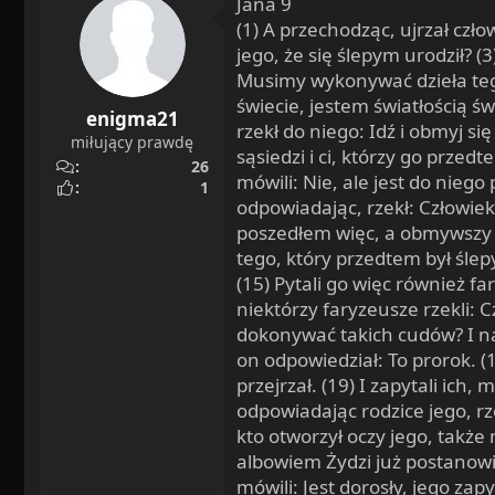
Jana 9
o
n
(1) A przechodząc, ujrzał czło
s
jego, że się ślepym urodził? (3
:
Musimy wykonywać dzieła tego,
świecie, jestem światłością świ
enigma21
rzekł do niego: Idź i obmyj si
miłujący prawdę
sąsiedzi i ci, którzy go przedt
26
mówili: Nie, ale jest do niego
1
odpowiadając, rzekł: Człowiek,
poszedłem więc, a obmywszy si
tego, który przedtem był ślepy
(15) Pytali go więc również fa
niektórzy faryzeusze rzekli: 
dokonywać takich cudów? I nas
on odpowiedział: To prorok. (18
przejrzał. (19) I zapytali ich,
odpowiadając rodzice jego, rze
kto otworzył oczy jego, także 
albowiem Żydzi już postanowi
mówili: Jest dorosły, jego zap