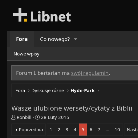
Fora
Co nowego?
Nowe wpisy
Forum Libertarian ma
swój regulamin
.
Fora
Dyskusje różne
Hyde-Park
Wasze ulubione wersety/cytaty z Biblii
T
R
Ronbill
28 Luty 2015
h
o
Poprzednia
1
2
3
4
5
6
7
…
10
Nast
r
z
e
p