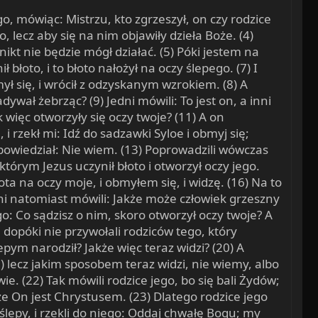
go, mówiąc: Mistrzu, kto zgrzeszył, on czy rodzice
o, lecz aby się na nim objawiły dzieła Boże. (4)
ikt nie będzie mógł działać. (5) Póki jestem na
 błoto, i to błoto nałożył na oczy ślepego. (7) I
mył się, i wrócił z odzyskanym wzrokiem. (8) A
dywał żebrząc? (9) Jedni mówili: To jest on, a inni
k więc otworzyły się oczy twoje? (11) A on
i rzekł mi: Idź do sadzawki Syloe i obmyj się;
dpowiedział: Nie wiem. (13) Poprowadzili wówczas
którym Jezus uczynił błoto i otworzył oczy jego.
łota na oczy moje, i obmyłem się, i widzę. (16) Na to
inni natomiast mówili: Jakże może człowiek grzeszny
o: Co sądzisz o nim, skoro otworzył oczy twoje? A
ł, dopóki nie przywołali rodziców tego, który
lepym narodził? Jakże więc teraz widzi? (20) A
21) lecz jakim sposobem teraz widzi, nie wiemy, albo
ie. (22) Tak mówili rodzice jego, bo się bali Żydów;
e On jest Chrystusem. (23) Dlatego rodzice jego
 ślepy, i rzekli do niego: Oddaj chwałę Bogu; my