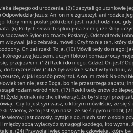
wieka ślepego od urodzenia. (2) I zapytali go uczniowie je
) Odpowiedział Jezus: Ani on nie zgrzeszył, ani rodzice jeg
 który mnie posłał, póki dzień jest; nadchodzi noc, gdy n
ata. (6) Po tych słowach splunął na ziemię i ze śliny uczynił
ę w sadzawce Syloe (to znaczy Posłany). Odszedł tedy i ob
em widywali jako żebraka, mówili: Czyż to nie ten, który sia
 podobny. On zaś rzekł: To ja. (10) Mówili tedy do niego: Ja
 którego zwą Jezusem, uczynił błoto i pomazał oczy moje, 
ę, przejrzałem. (12) Rzekli do niego: Gdzież On jest? O
, do faryzeuszów. (14) A był właśnie sabat w tym dniu, w 
ryzeusze, w jaki sposób przejrzał. A on im rzekł: Nałożył b
Człowiek ten nie jest z Boga, bo nie przestrzega sabatu; 
tąpił rozłam wśród nich. (17) Rzekli tedy znów do ślepeg
) Żydzi jednak nie chcieli wierzyć, że był ślepy i przejrza
 mówiąc: Czy to jest syn wasz, o którym mówiliście, że się ś
kli: Wiemy, że to jest syn nasz i że się ślepym urodził; (
nie wiemy; jest dorosły, pytajcie go, niech sam o sobie pow
li między sobą wyłączyć z synagogi każdego, kto wyzna, ż
ytajcie. (24) Przywołali więc ponownie człowieka, który był