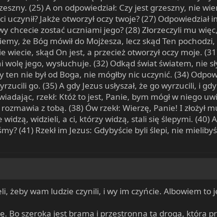
zeszny. (25) A on odpowiedział: Czy jest grzeszny, nie wi
 ci uczynił? Jakże otworzył oczy twoje? (27) Odpowiedział 
i wy chcecie zostać uczniami jego? (28) Złorzeczyli mu wię
iemy, że Bóg mówił do Mojżesza, lecz skąd Ten pochodzi, 
nie wiecie, skąd On jest, a przecież otworzył oczy moje. (
ni wolę jego, wysłuchuje. (32) Odkąd świat światem, nie s
ten nie był od Boga, nie mógłby nic uczynić. (34) Odpowi
yrzucili go. (35) A gdy Jezus usłyszał, że go wyrzucili, i g
iadając, rzekł: Któż to jest, Panie, bym mógł w niego uwie
o rozmawia z tobą. (38) Ów rzekł: Wierzę, Panie! I złożył m
 widzą, widzieli, a ci, którzy widzą, stali się ślepymi. (40) 
eśmy? (41) Rzekł im Jezus: Gdybyście byli ślepi, nie mielib
li, żeby wam ludzie czynili, i wy im czyńcie. Albowiem to j
 Bo szeroka jest brama i przestronna ta droga, która pro