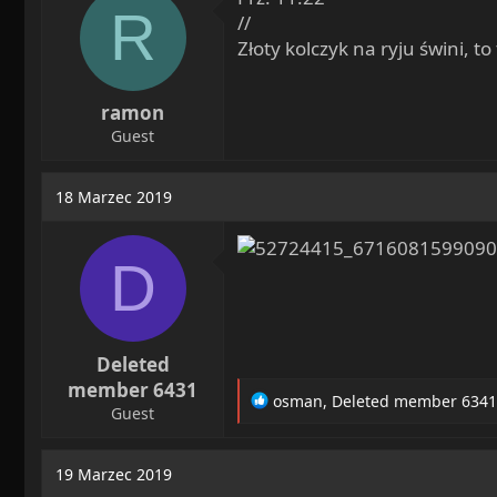
R
n
//
s
Złoty kolczyk na ryju świni, t
:
ramon
Guest
18 Marzec 2019
D
Deleted
member 6431
R
osman
,
Deleted member 6341
Guest
e
a
c
19 Marzec 2019
t