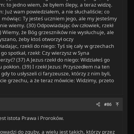
em: to jedno wiem, że byłem ślepy, a teraz widzę.
im: Już wam powiedziałem, a nie słuchaliście; co
c, mówiąc: Ty jesteś uczniem jego, ale my jesteśmy
nie wiemy. (30) Odpowiadając ów człowiek, rzekł
31) Wiemy, że Bóg grzeszników nie wysłuchuje, ale
łyszano, żeby ktoś otworzył oczy
adając, rzekli do niego: Tyś się cały w grzechach
dy go spotkał, rzekł: Czy wierzysz w Syna
rzyć? (37) A Jezus rzekł do niego: Widziałeś go
u pokłon. (39) I rzekł Jezus: Przyszedłem na ten
A gdy to usłyszeli ci faryzeusze, którzy z nim byli,
yście grzechu, a że teraz mówicie: Widzimy, przeto
#86
est istota Prawa i Proroków.
wadzi do zguby, a wielu jest takich, którzy przez