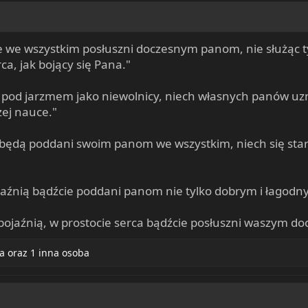
ie we wszystkim posłuszni doczesnym panom, nie służąc ty
ca, jak bojący się Pana."
ą pod jarzmem jako niewolnicy, niech własnych panów uzn
zej nauce."
h będą poddani swoim panom we wszystkim, niech się star
bojaźnią bądźcie poddani panom nie tylko dobrym i łagod
ą i bojaźnią, w prostocie serca bądźcie posłuszni waszym
a
oraz 1 inna osoba