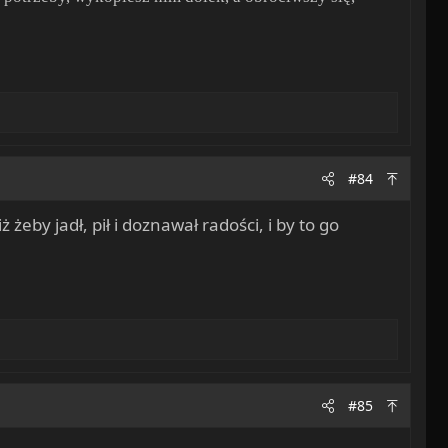
#84
żeby jadł, pił i doznawał radości, i by to go
#85