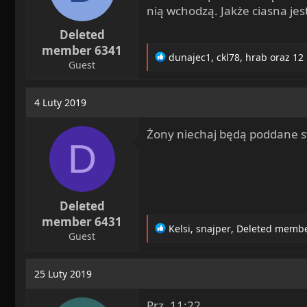
nią wchodzą. Jakże ciasna jest
Deleted
member 6341
R
dunajec1
,
ckl78
,
hrab
oraz 12
Guest
e
a
c
4 Luty 2019
t
i
Żony niechaj będą poddane s
o
D
n
s
:
Deleted
member 6431
R
Kelsi
,
snajper
,
Deleted membe
Guest
e
a
c
25 Luty 2019
t
i
Prz. 11:22
o