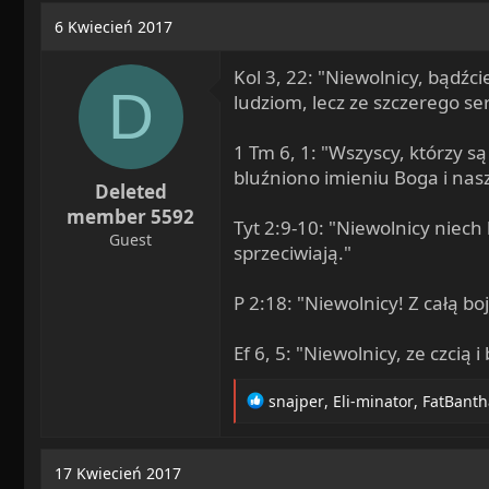
a
o
6 Kwiecień 2017
d
c
s
z
Kol 3, 22: "Niewolnicy, bądźc
t
ę
D
ludziom, lecz ze szczerego ser
a
t
r
y
1 Tm 6, 1: "Wszyscy, którzy s
t
bluźniono imieniu Boga i nas
e
Deleted
r
member 5592
Tyt 2:9-10: "Niewolnicy niec
Guest
sprzeciwiają."
P 2:18: "Niewolnicy! Z całą 
Ef 6, 5: "Niewolnicy, ze czci
R
snajper
,
Eli-minator
,
FatBanth
e
a
c
17 Kwiecień 2017
t