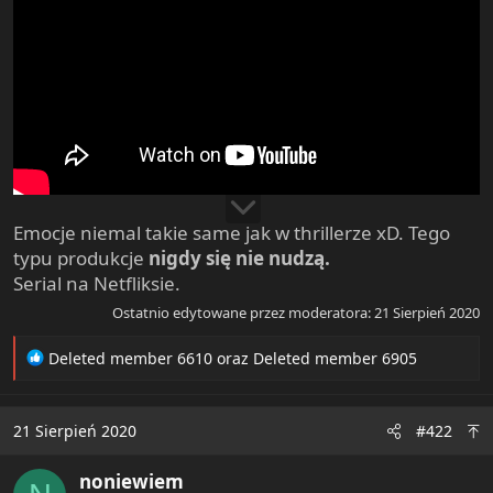
Emocje niemal takie same jak w thrillerze xD. Tego
typu produkcje
nigdy się nie nudzą.
Serial na Netfliksie.
Ostatnio edytowane przez moderatora:
21 Sierpień 2020
R
Deleted member 6610
oraz
Deleted member 6905
e
a
c
21 Sierpień 2020
#422
t
i
noniewiem
o