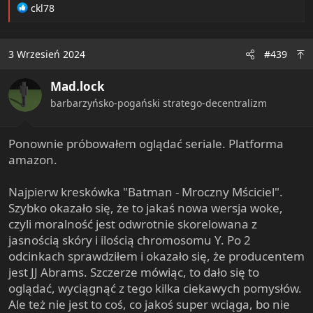
R
ckl78
e
a
c
3 Wrzesień 2024
#439
t
i
Mad.lock
o
n
barbarzyńsko-pogański stratego-decentralizm
s
:
Ponownie próbowałem oglądać seriale. Platforma
amazon.
Najpierw kreskówka "Batman - Mroczny Mściciel".
Szybko okazało się, że to jakaś nowa wersja woke,
czyli moralność jest odwrotnie skorelowana z
jasnością skóry i ilością chromosomu Y. Po 2
odcinkach sprawdziłem i okazało się, że producentem
jest JJ Abrams. Szczerze mówiąc, to dało się to
oglądać, wyciągnąć z tego kilka ciekawych pomysłów.
Ale też nie jest to coś, co jakoś super wciąga, bo nie