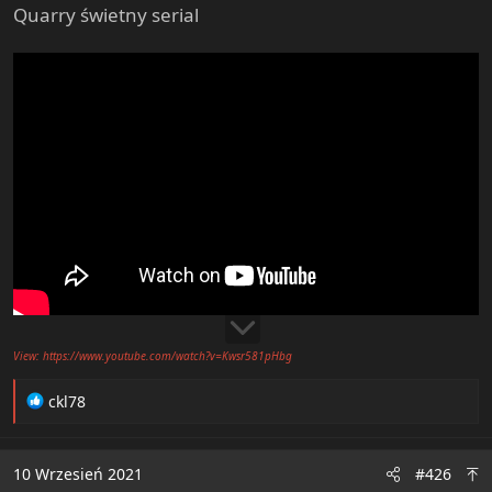
Quarry świetny serial
View: https://www.youtube.com/watch?v=Kwsr581pHbg
R
ckl78
e
a
c
10 Wrzesień 2021
#426
t