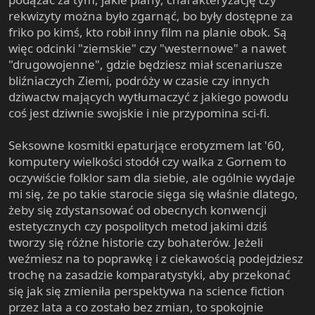
poznawczym i ogólnie decyduje o kierunku działania,
rekwizyty można było zgarnąć, bo były dostępne za
zazwyczaj kompromisowym, odebrawszy informacje z
friko po kimś, kto robił inny film na planie obok. Są
obu tych źródeł, często sprzecznych i walczących między
więc odcinki "ziemskie" czy "westernowe" a nawet
sobą o prymat. Koordynuje odpowiednio dążenia Spocka
"drugowojenne", gdzie będziesz miał scenariusze
i McCoya, ustalając aktualne priorytety. Każdy z tych
bliźniaczych Ziemi, podróży w czasie czy innych
bohaterów solo żadną Mary Sue nie jest i być nie może.
dziwactw mających wytłumaczyć z jakiego powodu
Często z powodu swoich ograniczeń i zredukowania do
coś jest dziwnie swojskie i nie przypomina sci-fi.
wymienionej funkcji, w pojedynkę nie jest w stanie
udźwignąć wagi sytuacji w jakiej się znajduje; stąd Kirk
bez wiedzy Spocka i sumienia McCoya też bywał
Seksowne kosmitki epaturjące erotyzmem lat '60,
odpałowy. Dopiero w kupie, grając swoją rolę, ten tercet
komputery wielkości stodół czy walka z Gornem to
w jakimś sensie staje się zbiorową Mary Sue, która jest w
oczywiście folklor sam dla siebie, ale ogólnie wydaje
stanie wyjść z każdej opresji. Zbytnią tego łatwość można
mi się, że po takie starocie sięga się właśnie dlatego,
z kolei opóźnić, rozdzielając lub od czasu do czasu,
żeby się zdystansować od obecnych konwencji
konfliktując ze sobą protagonistów.
estetycznych czy pospolitych metod jakimi dziś
tworzy się różne historie czy bohaterów. Jeżeli
Ta ich papierowa konstrukcja stanowi raczej celowy
weźmiesz na to poprawkę i z ciekawością podejdziesz
zabieg moralizatorski, niż niedostatek wynikający z
trochę na zasadzie komparatystyki, aby przekonać
nieumiejętności pisania postaci. Zresztą starego Treka,
się jak się zmieniła perspektywa na science fiction
mimo tego uporczywie kolektywisteczno-
przez lata a co zostało bez zmian, to spokojnie
komplementarnego przesłania, da się obejrzeć,