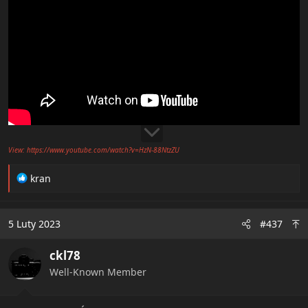
View: https://www.youtube.com/watch?v=HzN-88NtzZU
R
kran
e
a
c
5 Luty 2023
#437
t
i
ckl78
o
n
Well-Known Member
s
: