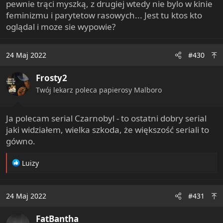
pewnie trąci myszką, z drugiej wtedy nie bylo w kinie
feminizmu i parytetow rasowych... Jest tu ktos kto
oglądal i moze sie wypowie?
24 Maj 2022
#430
Frosty2
Twój lekarz poleca papierosy Malboro
Ja polecam serial Czarnobyl - to ostatni dobry serial
jaki widziałem, wielka szkoda, że większość seriali to
gówno.
R
Luizy
e
a
c
24 Maj 2022
#431
t
i
FatBantha
o