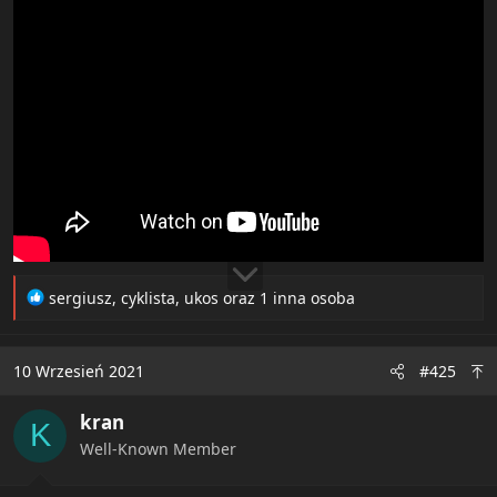
R
sergiusz
,
cyklista
,
ukos
oraz 1 inna osoba
e
a
c
10 Wrzesień 2021
#425
t
i
kran
o
K
n
Well-Known Member
s
: