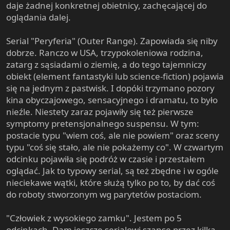
daje żadnej konkretnej obietnicy, zachęcającej do
oglądania dalej.
Serial "Peryferia" (Outer Range). Zapowiada się niby
dobrze. Ranczo w USA, trzypokoleniowa rodzina,
zatarg z sąsiadami o ziemię, a do tego tajemniczy
obiekt (element fantastyki lub science-fiction) pojawia
się na jednym z pastwisk. I dopóki trzymano pozory
kina obyczajowego, sensacyjnego i dramatu, to było
nieźle. Niestety zaraz pojawiły się też pierwsze
symptomy pretensjonalnego suspensu. W tym:
postacie typu "wiem coś, ale nie powiem" oraz sceny
typu "coś się stało, ale nie pokażemy co". W czwartym
odcinku pojawiła się podróż w czasie i przestałem
oglądać. Jak to typowy serial, są też zbędne i w ogóle
nieciekawe wątki, które służą tylko po to, by dać coś
do roboty stworzonym wg parytetów postaciom.
"Człowiek z wysokiego zamku". Jestem po 5
odcinkach. Dam jeszcze serialowi szansę przez kilka