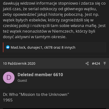
dawkują widzowi informacje stopniowo i zdarza się co
jakiś czas, że serial odskoczy od głównego wątku,
żeby opowiedzieć jakąś historię poboczną. Jest np.
wątek byłych esbeków, którzy zagnieździli się w
czeskiej policji i rozkręcili tam sobie własna mafię. Jest
też wątek neonazistów w Niemczech, którzy byli
dosyć aktywni w tamtym okresie.
R
Mad.lock
,
dunajec1
,
ckl78
oraz 8 innych
e
a
c
10 Październik 2020
#424
t
i
Deleted member 6610
o
D
n
Guest
s
:
Dr. Who "Mission to the Unknown"
1965