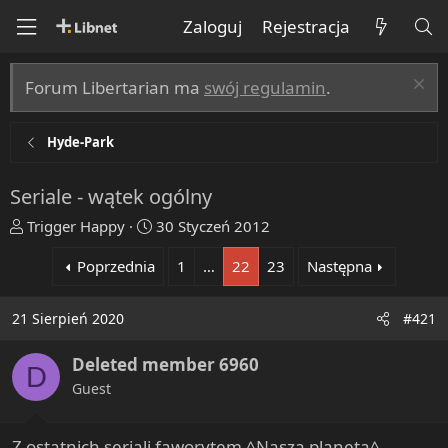
Zaloguj
Rejestracja
Forum Libertarian ma
swój regulamin
.
Hyde-Park
Seriale - wątek ogólny
T
R
Trigger Happy
30 Styczeń 2012
h
o
Poprzednia
1
…
22
23
Następna
r
z
e
p
a
o
21 Sierpień 2020
#421
d
c
s
z
Deleted member 6960
D
t
ę
Guest
a
t
r
y
t
Z ostatnich seriali faworytem ^Nasza planeta^.