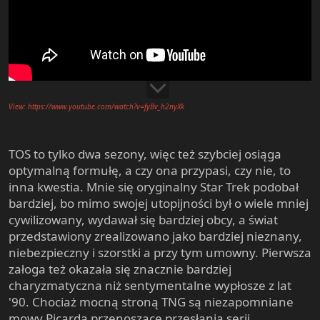
View: https://www.youtube.com/watch?v=fyBv_h2nyXk
TOS to tylko dwa sezony, więc też szybciej osiąga
optymalną formułę, a czy ona przypasi, czy nie, to
inna kwestia. Mnie się oryginalny Star Trek podobał
bardziej, bo mimo swojej utopijności był o wiele mniej
cywilizowany, wydawał się bardziej obcy, a świat
przedstawiony zrealizowano jako bardziej nieznany,
niebezpieczny i szorstki a przy tym umowny. Pierwsza
załoga też okazała się znacznie bardziej
charyzmatyczna niż sentymentalne wypłosze z lat
'90. Chociaż mocną stroną TNG są niezapomniane
mowy Picarda przenoszące przesłania serii.