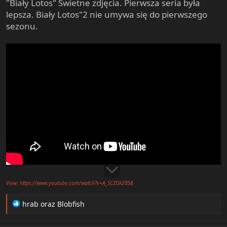
"Biały Lotos" Świetne zdjęcia. Pierwsza seria była
lepsza. Biały Lotos"2 nie umywa się do pierwszego
sezonu.
View: https://www.youtube.com/watch?v=A_SCZOX2BS8
R
hrab
oraz
Blobfish
e
a