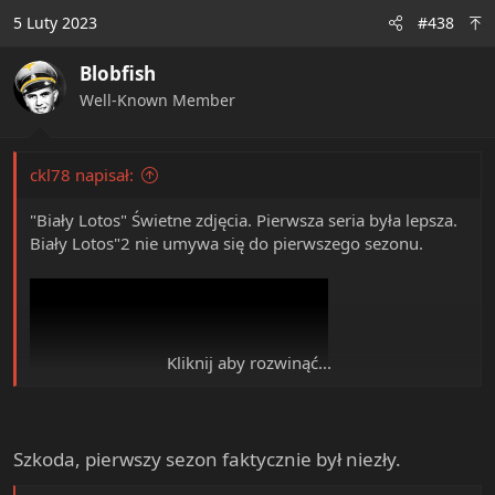
c
5 Luty 2023
#438
t
i
Blobfish
o
n
Well-Known Member
s
:
ckl78 napisał:
"Biały Lotos" Świetne zdjęcia. Pierwsza seria była lepsza.
Biały Lotos"2 nie umywa się do pierwszego sezonu.
Kliknij aby rozwinąć...
Szkoda, pierwszy sezon faktycznie był niezły.
View: https://www.youtube.com/watch?v=A_SCZOX2BS8