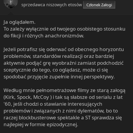
n
sprzedawca niszowych etosów
Członek Załogi
s
:
Ja oglądałem.
To zależy wyłącznie od twojego osobistego stosunku
do fikcji i różnych anachronizmów.
Jeżeli potrafisz się oderwać od obecnego horyzontu
problemów, standardów realizacji oraz bardziej
aktywnie podjąć grę wyobraźni zamiast podchodzić
sceptycznie do tego, co oglądasz, może ci się
spodobać przyjęcie zupełnie innej perspektywy.
Według mnie pełnometrażowe filmy ze starą załogą
(Kirk, Spock, McCoy ) i tak są słabsze od serialu z lat
'60, jeśli chodzi o stawianie interesujących
problemów i związanych z nimi dylematów, bo to
raczej blockbusterowe spektakle a ST sprawdza się
najlepiej w formie epizodycznej.