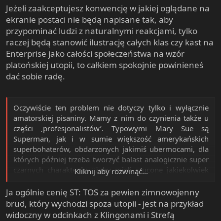
Jeżeli zaakceptujesz konwencję w jakiej oglądane na
ekranie postaci nie będą napisane tak, aby
przypominać ludzi z naturalnymi reakcjami, tylko
raczej będą stanowić ilustrację całych klas czy kast na
Enterprise jako całości społeczeństwa na wzór
platońskiej utopii, to całkiem spokojnie powinieneś
dać sobie radę.
Oczywiście ten problem nie dotyczy tylko i wyłącznie
amatorskiej pisaniny. Mamy z nim do czynienia także u
części ‚profesjonalistów’. Typowymi Mary Sue są
Superman, jak i w sumie większość amerykańskich
superbohaterów, obdarzonych jakimiś ubermocami, dla
których później trzeba tworzyć balast analogicznie super
czarnych charakterów, żeby mieli rzucone jakiekolwiek
Kliknij aby rozwinąć...
kłody pod nogi, James Bond czy całe masy
protagonistów serii w stylu „zabili go i uciekł”.
Ja ogólnie cenię ST: TOS za pewien zimnowojenny
brud, który wychodzi spoza utopii - jest na przykład
Część osób zwraca uwagę, że startrekowy kpt. Kirk także
widoczny w odcinkach z Klingonami i Strefą