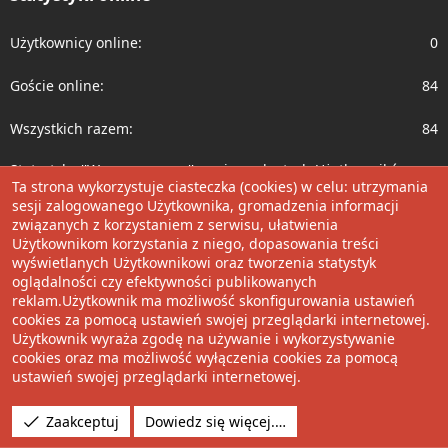
Użytkownicy online
0
Goście online
84
Wszystkich razem
84
Statystyka ''Wszyscy razem'' zawiera ukrytych Użytkowników.
Ta strona wykorzystuje ciasteczka (cookies) w celu: utrzymania
sesji zalogowanego Użytkownika, gromadzenia informacji
Co nowego?
związanych z korzystaniem z serwisu, ułatwienia
Użytkownikom korzystania z niego, dopasowania treści
wyświetlanych Użytkownikowi oraz tworzenia statystyk
Nowe wpisy
oglądalności czy efektywności publikowanych
reklam.Użytkownik ma możliwość skonfigurowania ustawień
Ostatnie aktywności
cookies za pomocą ustawień swojej przeglądarki internetowej.
Użytkownik wyraża zgodę na używanie i wykorzystywanie
Polecamy
cookies oraz ma możliwość wyłączenia cookies za pomocą
ustawień swojej przeglądarki internetowej.
Wolnościowe cytaty
Zaakceptuj
Dowiedz się więcej.…
Udostępnij