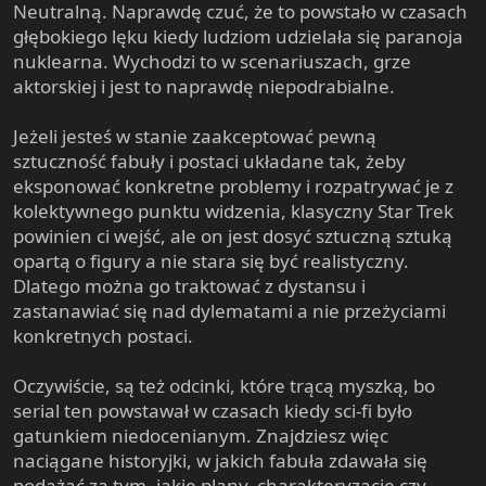
wpisuje się w tę kategorię, aczkolwiek ja mam poważne
Neutralną. Naprawdę czuć, że to powstało w czasach
wątpliwości, czy można go z czystym sercem za taką
głębokiego lęku kiedy ludziom udzielała się paranoja
kreację uznać. Zalety Kirka często przemawiają jako
nuklearna. Wychodzi to w scenariuszach, grze
wady, jest kobieciarzem i typowym action manem, ale
aktorskiej i jest to naprawdę niepodrabialne.
często przez to popada w różne tarapaty i generalnie
dzięki takiemu określeniu, komplikuje fabułę treków,
Jeżeli jesteś w stanie zaakceptować pewną
zamiast ją zarżnąć łatwym rozwiązaniem. Z całą
sztuczność fabuły i postaci układane tak, żeby
pewnością jest postacią wyidealizowaną, tyle że
zaprojektowaną dość nietypowo, mianowicie
eksponować konkretne problemy i rozpatrywać je z
sprowadzoną do funkcji przywódczo-decyzyjnej. Co
kolektywnego punktu widzenia, klasyczny Star Trek
charakterystyczne w Star Treku (ze starą załogą), zamiast
powinien ci wejść, ale on jest dosyć sztuczną sztuką
ludźmi (bądź Wolkanami) postaci są raczej
opartą o figury a nie stara się być realistyczny.
personifikacjami funkcji jakie pełnią.
Dlatego można go traktować z dystansu i
zastanawiać się nad dylematami a nie przeżyciami
W uproszczeniu: USS Enterprise stanowi niejako
konkretnych postaci.
organizm, nad którym pieczę sprawuje trio Kirk-Spock-
McCoy. Każdy z nich pełni jakąś funkcję – Spock jako
Oczywiście, są też odcinki, które trącą myszką, bo
oficer naukowy symbolizuje aspekt poznawczy statku,
serial ten powstawał w czasach kiedy sci-fi było
McCoy jako lekarz darzący troską nawet ginących
gatunkiem niedocenianym. Znajdziesz więc
masowo noname’owych redshirtów, ale też i kosmitów,
czyli kogoś spoza okrętu – empatyczno-moralną, Kirk
naciągane historyjki, w jakich fabuła zdawała się
natomiast jako kapitan uzgadnia aspekt moralny z
podążać za tym, jakie plany, charakteryzację czy