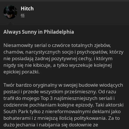
i
Hitch
o
n
悟
s
:
Always Sunny in Philadelphia
Niesamowity serial o czwórce totalnych zjebów,
chamów, narcystycznych socjo i psychopatów, którzy
nie posiadają żadnej pozytywnej cechy, i którym
nigdy się nie kibicuje, a tylko wyczekuje kolejnej
epickiej porażki.
Twór bardzo oryginalny w swojej budowie wiodących
postaci i przede wszystkim prześmieszny. Od razu
trafił do mojego Top 3 najśmieszniejszych seriali i
codziennie pochłaniam kolejne epizody. Taki aktorski
South Park tylko z niereformowalnymi deklami jako
bohaterami i z mniejszą ilością politykowania. Za to
dużo jechania i nabijania się dosłownie ze