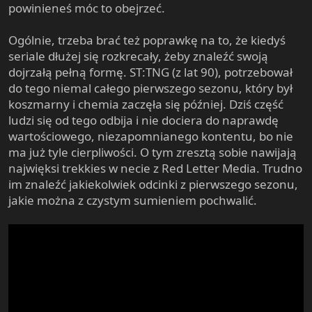
natomiast lektura wielu fanfików graniczy z
powinieneś móc to obejrzeć.
niemożliwością, z całą pewnością zaś wypełnia znamiona
natrętnego masochizmu.​
Ogólnie, trzeba brać też poprawkę na to, że kiedyś
seriale dłużej się rozkrecały, żeby znaleźć swoją
dojrzałą pełną formę. ST:TNG (z lat 90), potrzebował
do tego niemal całego pierwszego sezonu, który był
koszmarny i chemia zaczęła się później. Dziś część
ludzi się od tego odbija i nie dociera do naprawdę
wartościowego, niezapomnianego kontentu, bo nie
ma już tyle cierpliwości. O tym zresztą sobie nawijają
najwięksi trekkies w necie z Red Letter Media. Trudno
im znaleźć jakiekolwiek odcinki z pierwszego sezonu,
jakie można z czystym sumieniem pochwalić.