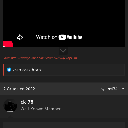
View: https://www.youtube.com/watch?v=DWqA1ayA1Hk
R
kran
oraz
hrab
e
a
c
2 Grudzień 2022
#434
t
i
ckl78
o
n
Well-Known Member
s
: