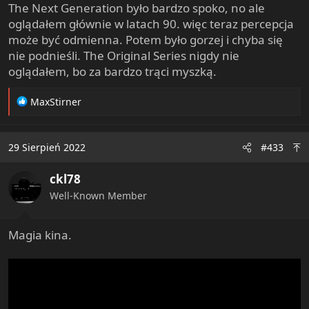
The Next Generation było bardzo spoko, no ale
oglądałem głównie w latach 90. więc teraz percepcja
może być odmienna. Potem było gorzej i chyba się
nie podnieśli. The Original Series nigdy nie
oglądałem, bo za bardzo trąci myszką.
R
MaxStirner
e
a
c
29 Sierpień 2022
#433
t
i
ckl78
o
n
Well-Known Member
s
:
Magia kina.