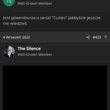
N
n
Well-Known Member
s
:
Jest gównoburza o serial "Cuties" jakbyście jeszcze
nie wiedzieli.
4 Wrzesień 2020
#423
The Silence
Well-Known Member