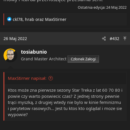
Ostatnia edycja:
24 Maj 2022
R
ckl78
,
hrab
oraz
MaxStirner
e
a
c
26 Maj 2022
#432
t
i
tosiabunio
o
n
Grand Master Architect
Członek Załogi
s
:
MaxStirner napisał:
Ktos może zna pierwsze sezony Star Treka z lat 60 70 80 i
powie czy warto poswiecic czas? Z jednej strony pewnie
trąci myszką, z drugiej wtedy nie bylo w kinie feminizmu
i parytetow rasowych... Jest tu ktos kto oglądal i moze sie
wypowie?