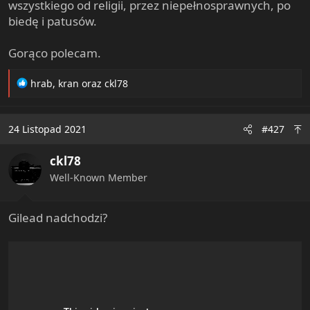
wszystkiego od religii, przez niepełnosprawnych, po
biedę i patusów.
Gorąco polecam.
R
hrab
,
kran
oraz
ckl78
e
a
c
24 Listopad 2021
#427
t
i
ckl78
o
n
Well-Known Member
s
:
Gilead nadchodzi?