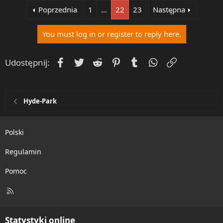
Poprzednia
1
…
22
23
Następna
You must log in or register to reply here.
Facebook
Twitter
Reddit
Pinterest
Tumblr
WhatsApp
Umieść Lin
Udostępnij:
Hyde-Park
Polski
Regulamin
Pomoc
R
S
S
Statystyki online