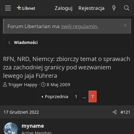
Zaloguj
Rejestracja
Forum Libertarian ma
swój regulamin
.
Wiadomości
RFN, NRD, Niemcy: zbiorczy temat o sprawach
zza zachodniej granicy pod wezwaniem
lewego jaja Führera
T
R
Trigger Happy
8 Maj 2009
h
o
Poprzednia
1
…
7
r
z
e
p
a
o
17 Grudzień 2022
#121
d
c
s
z
myname
t
ę
Active Member