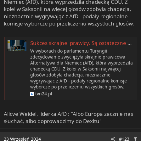
Niemiec (AfD), która wyprzedziła chadecką CDU. Z
kolei w Saksonii najwięcej głosów zdobyła chadecja,
nieznacznie wygrywając z AfD - podały regionalne
komisje wyborcze po przeliczeniu wszystkich głosów.
Sukces skrajnej prawicy. Są ostateczne wyniki
W wyborach do parlamentu Turyngii
zdecydowanie zwyciężyła skrajnie prawicowa
Alternatywa dla Niemiec (AfD), która wyprzedziła
chadecką CDU. Z kolei w Saksonii najwięcej
głosów zdobyła chadecja, nieznacznie
wygrywając z AfD - podały regionalne komisje
wyborcze po przeliczeniu wszystkich głosów.
tvn24.pl
Alicve Weidel, liderka AfD : "Albo Europa zacznie nas
słuchać, albo doprowadzimy do Dexitu"
23 Wrzesień 2024
#123