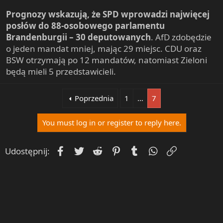
Prognozy wskazują, że SPD wprowadzi najwięcej
posłów do 88-osobowego parlamentu
Brandenburgii – 30 deputowanych
. AfD zdobędzie
o jeden mandat mniej, mając 29 miejsc. CDU oraz
BSW otrzymają po 12 mandatów, natomiast Zieloni
będą mieli 5 przedstawicieli.
Poprzednia
1
…
7
You must log in or register to reply here.
Facebook
Twitter
Reddit
Pinterest
Tumblr
WhatsApp
Umieść Lin
Udostępnij: