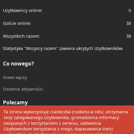
Użytkownicy online
0
Goście online
38
Wszystkich razem
38
Statystyka ''Wszyscy razem'' zawiera ukrytych Użytkowników.
Co nowego?
Nowe wpisy
Ostatnie aktywności
Polecamy
Ta strona wykorzystuje ciasteczka (cookies) w celu: utrzymania
Wolnościowe cytaty
sesji zalogowanego Użytkownika, gromadzenia informacji
związanych z korzystaniem z serwisu, ułatwienia
Użytkownikom korzystania z niego, dopasowania treści
Udostępnij