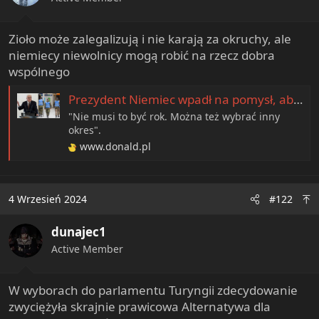
a
t
r
y
t
Zioło może zalegalizują i nie karają za okruchy, ale
e
niemiecy niewolnicy mogą robić na rzecz dobra
r
wspólnego
Prezydent Niemiec wpadł na pomysł, aby młodzi ludzie obowiązkowo odbywali służbę społeczną, np. w armii | Donald.pl
"Nie musi to być rok. Można też wybrać inny
okres".
www.donald.pl
4 Wrzesień 2024
#122
dunajec1
Active Member
W wyborach do parlamentu Turyngii zdecydowanie
zwyciężyła skrajnie prawicowa Alternatywa dla