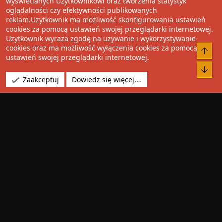
wyświetlanych Użytkownikowi oraz tworzenia statystyk
oglądalności czy efektywności publikowanych
Facebook
Twitter
Reddit
Pinterest
Tumblr
WhatsApp
Umieść Link
reklam.Użytkownik ma możliwość skonfigurowania ustawień
cookies za pomocą ustawień swojej przeglądarki internetowej.
Użytkownik wyraża zgodę na używanie i wykorzystywanie
cookies oraz ma możliwość wyłączenia cookies za pomocą
®
Community platform by XenForo
© 2010-2022 XenForo Ltd.
Do 
ustawień swojej przeglądarki internetowej.
Design by:
Pixel Exit
Bot
Tłumaczenie wykonane przez
XboxForum.pl
. |
Media embeds
Zaakceptuj
Dowiedz się więcej.…
via s9e/MediaSites