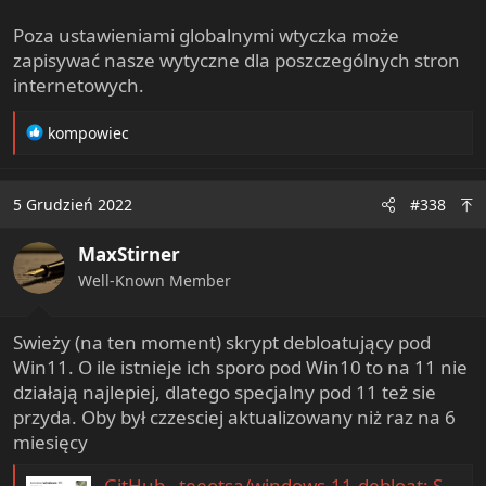
Poza ustawieniami globalnymi wtyczka może
zapisywać nasze wytyczne dla poszczególnych stron
internetowych.
R
kompowiec
e
a
c
5 Grudzień 2022
#338
t
i
MaxStirner
o
n
Well-Known Member
s
:
Swieży (na ten moment) skrypt debloatujący pod
Win11. O ile istnieje ich sporo pod Win10 to na 11 nie
działają najlepiej, dlatego specjalny pod 11 też sie
przyda. Oby był czzesciej aktualizowany niż raz na 6
miesięcy
GitHub - teeotsa/windows-11-debloat: Script to optimize your installation of Windows 11.