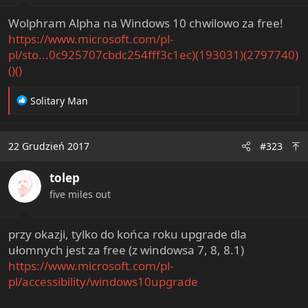
Wolphram Alpha na Windows 10 chwilowo za free!
https://www.microsoft.com/pl-
pl/sto...0c925707cbdc254fff3c1ec)(193031)(2797740)
()()
R
Solitary Man
e
a
c
22 Grudzień 2017
#323
t
i
tolep
o
n
five miles out
s
:
przy okazji, tylko do końca roku upgrade dla
ułomnych jest za free (z windowsa 7, 8, 8.1)
https://www.microsoft.com/pl-
pl/accessibility/windows10upgrade