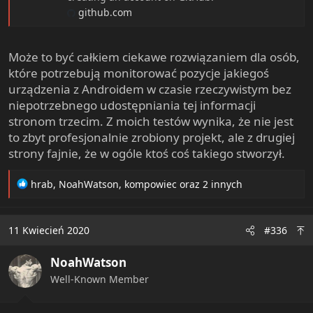
github.com
Może to być całkiem ciekawe rozwiązaniem dla osób,
które potrzebują monitorować pozycje jakiegoś
urządzenia z Androidem w czasie rzeczywistym bez
niepotrzebnego udostępniania tej informacji
stronom trzecim. Z moich testów wynika, że nie jest
to zbyt profesjonalnie zrobiony projekt, ale z drugiej
strony fajnie, że w ogóle ktoś coś takiego stworzył.
R
hrab
,
NoahWatson
,
kompowiec
oraz 2 innych
e
a
c
11 Kwiecień 2020
#336
t
i
NoahWatson
o
n
Well-Known Member
s
: