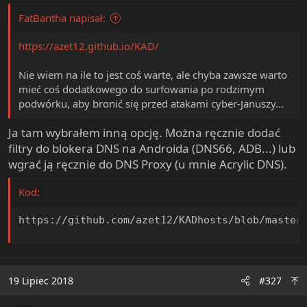
FatBantha napisał:
https://azet12.github.io/KAD/
Nie wiem na ile to jest coś warte, ale chyba zawsze warto
mieć coś dodatkowego do surfowania po rodzimym
podwórku, aby bronić się przed atakami cyber-Januszy...
Ja tam wybrałem inną opcję. Można ręcznie dodać
filtry do blokera DNS na Androida (DNS66, ADB...) lub
wgrać ją ręcznie do DNS Proxy (u mnie Acrylic DNS).
Kod:
https://github.com/azet12/KADhosts/blob/master
19 Lipiec 2018
#327