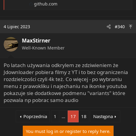
github.com
4 Lipiec 2023
#340
MaxStirner
Well-Known Member
Po latach używania odkrylem ze zdziwieniem że
Jdownloader pobiera filmy z YT i to bez ograniczenia
rozdzielczości czyli 4k też. Co więcej - po wybraniu
menu z prawokliku i najechaniu na ikonke youtuba
pokazuje sie dodatkowe podmenu "variants" które
pozwala np pobrac samo audio
Poprzednia
1
…
17
18
Następna
You must log in or register to reply here.