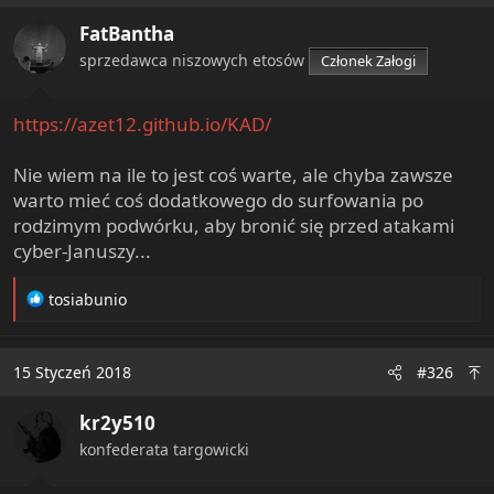
FatBantha
sprzedawca niszowych etosów
Członek Załogi
https://azet12.github.io/KAD/
Nie wiem na ile to jest coś warte, ale chyba zawsze
warto mieć coś dodatkowego do surfowania po
rodzimym podwórku, aby bronić się przed atakami
cyber-Januszy...
R
tosiabunio
e
a
c
15 Styczeń 2018
#326
t
i
kr2y510
o
n
konfederata targowicki
s
: