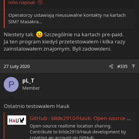
inho napisał:
Operatorzy ustawiają nieusuwalne kontakty na kartach
SIM? Masakra...
Niestety tak.
Szczególnie na kartach pre-paid.
Ja ten program kiedyś przetestowałem i kilka razy
zainstalowałem znajomym. Byli zadowoleni.
27 Luty 2020
#335
pL_T
P
Member
Ostatnio testowałem Hauk
GitHub - bilde2910/Hauk: Open-source realtime location sharing
Open-source realtime location sharing.
Contribute to bilde2910/Hauk development by
creating an account on GitHub.