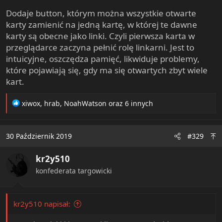
Dodaje button, którym można wszystkie otwarte
karty zamienić na jedną kartę, w której te dawne
karty są obecne jako linki. Czyli pierwsza karta w
przeglądarce zaczyna pełnić rolę linkarni. Jest to
intuicyjne, oszczędza pamięć, likwiduje problemy,
które pojawiają się, gdy ma się otwartych zbyt wiele
kart.
R
xiwox
,
hrab
,
NoahWatson
oraz 6 innych
e
a
c
30 Październik 2019
#329
t
i
kr2y510
o
n
konfederata targowicki
s
:
kr2y510 napisał: