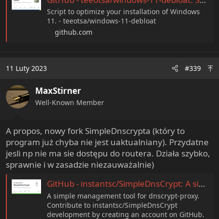
Script to optimize your installation of Windows
11. - teeotsa/windows-11-debloat
github.com
11 Luty 2023
#339
MaxStirner
Well-Known Member
A propos, nowy fork SimpleDnscrypta (który to
program już chyba nie jest uaktualniany). Przydatne
jesli np nie ma sie dostępu do routera. Działa szybko,
sprawnie i w zasadzie niezauważalnie)
GitHub - instantsc/SimpleDnsCrypt: A simple management tool for dnscrypt-proxy
A simple management tool for dnscrypt-proxy.
Contribute to instantsc/SimpleDnsCrypt
development by creating an account on GitHub.