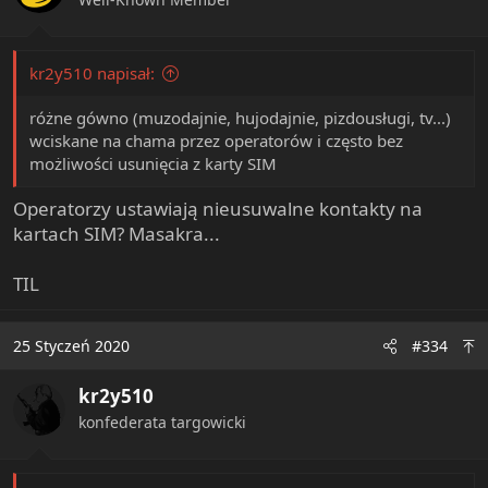
s
:
kr2y510 napisał:
różne gówno (muzodajnie, hujodajnie, pizdousługi, tv...)
wciskane na chama przez operatorów i często bez
możliwości usunięcia z karty SIM
Operatorzy ustawiają nieusuwalne kontakty na
kartach SIM? Masakra...
TIL
25 Styczeń 2020
#334
kr2y510
konfederata targowicki