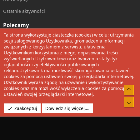
Ostatnie aktywności
Polecamy
Ta strona wykorzystuje ciasteczka (cookies) w celu: utrzymania
Wolnościowe cytaty
sesji zalogowanego Użytkownika, gromadzenia informacji
związanych z korzystaniem z serwisu, ułatwienia
Użytkownikom korzystania z niego, dopasowania treści
Udostępnij
wyświetlanych Użytkownikowi oraz tworzenia statystyk
oglądalności czy efektywności publikowanych
Facebook
Twitter
Reddit
Pinterest
Tumblr
WhatsApp
Umieść Link
reklam.Użytkownik ma możliwość skonfigurowania ustawień
cookies za pomocą ustawień swojej przeglądarki internetowej.
Użytkownik wyraża zgodę na używanie i wykorzystywanie
cookies oraz ma możliwość wyłączenia cookies za pomocą
®
Community platform by XenForo
© 2010-2022 XenForo Ltd.
Do 
ustawień swojej przeglądarki internetowej.
Design by:
Pixel Exit
Bot
Tłumaczenie wykonane przez
XboxForum.pl
. |
Media embeds
Zaakceptuj
Dowiedz się więcej.…
via s9e/MediaSites