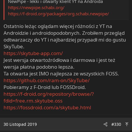
NewPipe - lekki i otwarty klient YT na Androida
https://newpipe.schabi.org/
https://f-droid.org/packages/org.schabi.newpipe/
Ostatnio leżąc oglądam więcej różności z YT na
Androidzie i androidopodobnych. Zrobiłem przegląd
odtwarzaczy do YT i najbardziej przypadł mi do gustu
SkyTube.
https://skytube-app.com/
Jest wersja otwartoźródłowa i darmowa i jest też
wersja płatna podobno lepsza.
Ta otwarta jest IMO najlepsza ze wszystkich FOSS.
https://github.com/ram-on/SkyTube/
Pobieramy z F-Droid lub FOSSDroid.
https://f-droid.org/repository/browse/?
fdid=free.rm.skytube.oss
https://fossdroid.com/a/skytube.html
30 Listopad 2019
#330