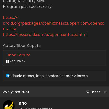
usunięcia z karty SIM.
Program jest spolszczony.
https://f-
droid.org/packages/opencontacts.open.com.openco
ntacts/
https://fossdroid.com/a/open-contacts.html
Autor: Tibor Kaputa
Tibor Kaputa
kaputa.sk
R
Claude mOnet
,
inho
,
bombardier
oraz 2 innych
e
a
c
25 Styczeń 2020
#333
t
i
inho
o
n
Well-Known Member