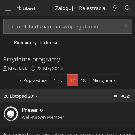
Zaloguj
Rejestracja
Forum Libertarian ma
swój regulamin
.
Komputery i technika
Przydatne programy
T
R
Mad.lock
22 Maj 2013
h
o
Poprzednia
1
…
17
18
Następna
r
z
e
p
a
o
20 Listopad 2017
#321
d
c
s
z
Presario
t
ę
Well-Known Member
a
t
r
y
t
Nie twierdzę że nie, tylko zwracam uwagę że oni sami