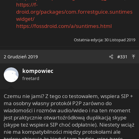
https://f-
droid.org/packages/com.forrestguice.suntimes
widget/
https://fossdroid.com/a/suntimes.html
Ostatnia edycja:
30 Listopad 2019
2 Grudzień 2019
#331
kompowiec
freetard
Czemu nie jami? Z tego co testowałem, wspiera SIP +
ma osobny własny protokół P2P zarówno do
wiadomości i rozmów audio/wideo i na ten moment
jest praktycznie otwartoźródłową duplikacją skype
(skype też wspiera SIP choć odpłatnie). Niestety wciąż
nie ma kompatybilności między protokołami ale
twórcy obiecują że kiedyś tam będzie, więc żywię