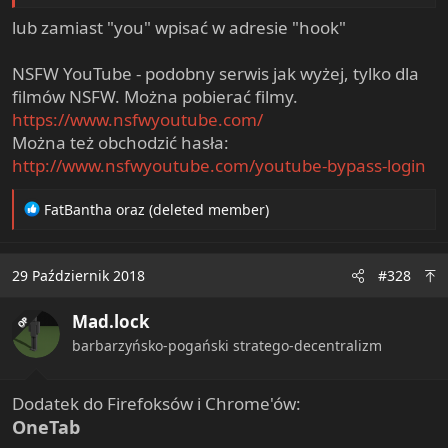
lub zamiast "you" wpisać w adresie "hook"
NSFW YouTube - podobny serwis jak wyżej, tylko dla
filmów NSFW. Można pobierać filmy.
https://www.nsfwyoutube.com/
Można też obchodzić hasła:
http://www.nsfwyoutube.com/youtube-bypass-login
R
FatBantha
oraz
(deleted member)
e
a
c
29 Październik 2018
#328
t
i
Mad.lock
o
OP
n
barbarzyńsko-pogański stratego-decentralizm
s
:
Dodatek do Firefoksów i Chrome'ów:
OneTab