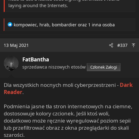
laying around the Internets.
R
kompowiec
,
hrab
,
bombardier
oraz 1 inna osoba
e
a
c
13 Maj 2021
#337
t
i
FatBantha
o
n
sprzedawca niszowych etosów
Członek Załogi
s
:
Dla wszystkich nocnych moli cyberprzestrzeni -
Dark
Reader
.
Podmienia jasne tła stron internetowych na ciemne,
dostosowuje kolory czcionek. Jeśli ktoś woli,
dodatkowo może ręcznie wyregulować poziom sepii
lub przefiltrować obraz z okna przeglądarki do skali
szarości.