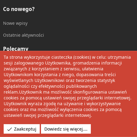
Co nowego?
Nowe wpisy
Ostatnie aktywności
Polecamy
Ta strona wykorzystuje ciasteczka (cookies) w celu: utrzymania
Wolnościowe cytaty
sesji zalogowanego Użytkownika, gromadzenia informacji
związanych z korzystaniem z serwisu, ułatwienia
Użytkownikom korzystania z niego, dopasowania treści
Udostępnij
wyświetlanych Użytkownikowi oraz tworzenia statystyk
oglądalności czy efektywności publikowanych
Facebook
Twitter
Reddit
Pinterest
Tumblr
WhatsApp
Umieść Link
reklam.Użytkownik ma możliwość skonfigurowania ustawień
cookies za pomocą ustawień swojej przeglądarki internetowej.
Użytkownik wyraża zgodę na używanie i wykorzystywanie
cookies oraz ma możliwość wyłączenia cookies za pomocą
®
Community platform by XenForo
© 2010-2022 XenForo Ltd.
ustawień swojej przeglądarki internetowej.
Design by:
Pixel Exit
Tłumaczenie wykonane przez
XboxForum.pl
. |
Media embeds
Zaakceptuj
Dowiedz się więcej.…
via s9e/MediaSites