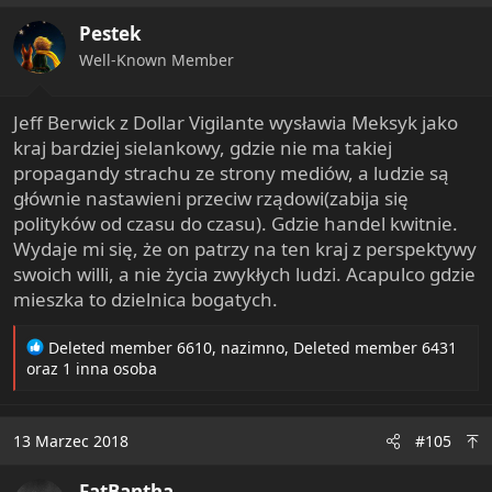
i
Pestek
o
n
Well-Known Member
s
:
Jeff Berwick z Dollar Vigilante wysławia Meksyk jako
kraj bardziej sielankowy, gdzie nie ma takiej
propagandy strachu ze strony mediów, a ludzie są
głównie nastawieni przeciw rządowi(zabija się
polityków od czasu do czasu). Gdzie handel kwitnie.
Wydaje mi się, że on patrzy na ten kraj z perspektywy
swoich willi, a nie życia zwykłych ludzi. Acapulco gdzie
mieszka to dzielnica bogatych.
R
Deleted member 6610
,
nazimno
,
Deleted member 6431
e
oraz 1 inna osoba
a
c
t
13 Marzec 2018
#105
i
o
FatBantha