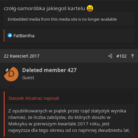
t
czołg-samoróbka jakiegoś kartelu
e
r
Embedded media from this media site is no longer available
R
FatBantha
e
a
c
22 Kwiecień 2017
#102
t
i
Deleted member 427
o
OP
D
n
Guest
s
:
Staszek Alcatraz napisał:
Z opublikowanych w piątek przez rząd statystyk wynika
również, że liczba zabójstw, do których doszło w
Meksyku w pierwszym kwartale 2017 roku, jest
najwyższa dla tego okresu od co najmniej dwudziestu lat.