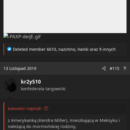
R
Deleted member 6610
,
nazimno
,
Hanki
oraz 9 innych
e
a
c
13 Listopad 2019
#115
t
i
kr2y510
o
n
konfederata targowicki
s
:
kawador napisał:
z Amerykanką (Kendra Miller), mieszkającą w Meksyku i
należącą do mormońskiej rodziny,