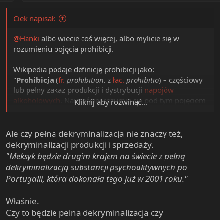
:
Ciek napisał:
@Hanki
albo wiecie coś więcej, albo mylicie się w
rozumieniu pojęcia prohibicji.
Wikipedia podaje definicję prohibicji jako:
"
Prohibicja
(
fr.
prohibition
, z
łac.
prohibitio
) – częściowy
lub pełny zakaz produkcji i dystrybucji
napojów
alkoholowych
. Najczęściej rozumie się pod tym pojęciem
Kliknij aby rozwinąć...
okres w historii
USA
(lata 1920–1933). W szerszym
znaczeniu może odnosić się także do podobnego zakazu
dotyczącego
narkotyków
[1]
".
Ale czy pełna dekryminalizacja nie znaczy też,
https://pl.wikipedia.org/wiki/Prohibicja
dekryminalizacji produkcji i sprzedaży.
"Meksyk będzie drugim krajem na świecie z pełną
Dekryminalizacja posiadania nie oznacza jeszcze
dekryminalizacją substancji psychoaktywnych po
przyzwolenia na produkcję i dystrybucję, czyli prohibicja
Portugalii, która dokonała tego już w 2001 roku."
się nie zakończy. W zasadzie myślę, że niewiele się zmieni
oprócz tego, że państwo nie powinno ścigać
Właśnie.
konsumentów, ale może ich ciągać jako świadków.
Czy to będzie pelna dekryminalizacja czy