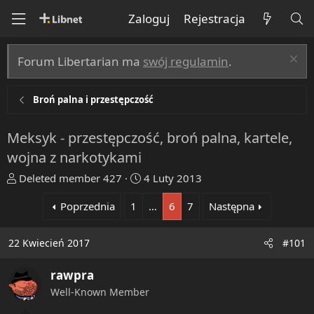
Zaloguj
Rejestracja
Forum Libertarian ma
swój regulamin
.
Broń palna i przestępczość
Meksyk - przestępczość, broń palna, kartele,
wojna z narkotykami
T
R
Deleted member 427
4 Luty 2013
h
o
Poprzednia
1
…
6
7
Następna
r
z
e
p
a
o
22 Kwiecień 2017
#101
d
c
s
z
rawpra
t
ę
Well-Known Member
a
t
r
y