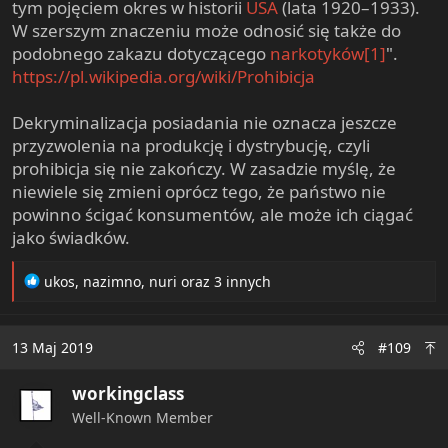
tym pojęciem okres w historii
USA
(lata 1920–1933).
W szerszym znaczeniu może odnosić się także do
podobnego zakazu dotyczącego
narkotyków
[1]
".
https://pl.wikipedia.org/wiki/Prohibicja
Dekryminalizacja posiadania nie oznacza jeszcze
przyzwolenia na produkcję i dystrybucję, czyli
prohibicja się nie zakończy. W zasadzie myślę, że
niewiele się zmieni oprócz tego, że państwo nie
powinno ścigać konsumentów, ale może ich ciągać
jako świadków.
R
ukos
,
nazimno
,
nuri
oraz 3 innych
e
a
c
13 Maj 2019
#109
t
i
workingclass
o
n
Well-Known Member
s