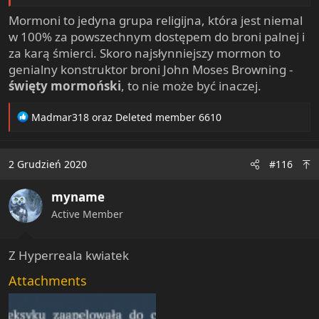
Mormoni to jedyna grupa religijna, która jest niemal
w 100% za powszechnym dostępem do broni palnej i
za karą śmierci. Skoro najsłynniejszy mormon to
genialny konstruktor broni John Moses Browning -
święty mormoński
, to nie może być inaczej.
R
Madmar318
oraz
Deleted member 6610
e
a
c
2 Grudzień 2020
#116
t
i
myname
o
n
Active Member
s
:
Z Hyperreala kwiatek
Attachments