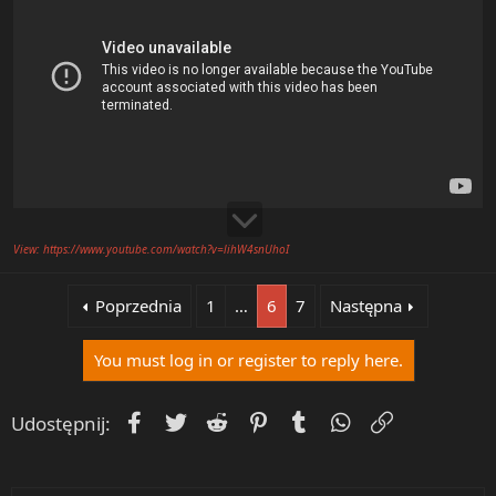
View: https://www.youtube.com/watch?v=lihW4snUhoI
Poprzednia
1
…
6
7
Następna
You must log in or register to reply here.
Facebook
Twitter
Reddit
Pinterest
Tumblr
WhatsApp
Umieść Lin
Udostępnij: