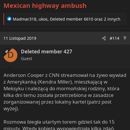
Mexican highway ambush
R
Madmar318
,
ukos
,
Deleted member 6610
oraz 2 innych
e
a
c
11 Listopad 2019
#114
t
i
Deleted member 427
o
OP
D
n
Guest
s
:
Anderson Cooper z CNN streamował na żywo wywiad
z Amerykanką (Kendra Miller), mieszkającą w
Meksyku i należącą do mormońskiej rodziny, która
kilka dni temu została przetrzebiona w zasadzce
zorganizowanej przez lokalny kartel (patrz post
wyżej).
Rozmowa biegła utartym torem gdzieś tak do 15
minuty. Wtedy kobieta wypowiedziała kilka zdań,