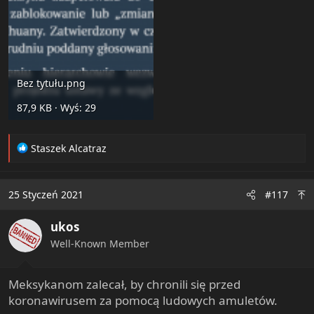
Bez tytułu.png
87,9 KB · Wyś: 29
R
Staszek Alcatraz
e
a
c
25 Styczeń 2021
#117
t
i
ukos
o
n
Well-Known Member
s
:
Meksykanom zalecał, by chronili się przed
koronawirusem za pomocą ludowych amuletów.