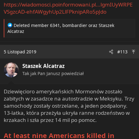
https://wiadomosci.poinformowani.pl...lgmIUyWRPE
VSgzcAD-ehfAWgyhUp2LlFPknipARo5pJdo
R
Deleted member 6341
,
bombardier
oraz
Staszek
e
Alcatraz
a
c
t
5 Listopad 2019
#113
i
o
Staszek Alcatraz
n
s
Tak jak Pan Janusz powiedział
:
Dziewięcioro amerykańskich Mormonów zostało
zabitych w zasadzce na autostradzie w Meksyku. Trzy
samochody zostały ostrzelane, a jeden podpalony.
13-latka, która przeżyła ukryła ranne rodzeństwo w
krzakach i szła przez 14 mil po pomoc.
At least nine Americans killed in