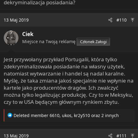
dekryminalizacja posiadania?
13 Maj 2019
#110
Ciek
Miejsce na Twoją reklamę
Członek Załogi
Jest przywołany przykład Portugalii, która tylko
zdekryminalizowała posiadanie na własny użytek,
natomiast wytwarzanie i handel są nadal karalne.
Myślę, że taka zmiana jakoś specjalnie nie wpłynie na
kartele jako producentów dragów. Ich zwalczyć
można tylko legalizując produkcję. Czy to w Meksyku,
czy to w USA będącym głównym rynkiem zbytu.
R
Deleted member 6610
,
ukos
,
kr2y510
oraz 2 innych
e
a
c
13 Maj 2019
#111