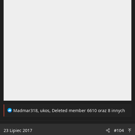
R
Madmar318
,
ukos
,
Deleted member 6610
oraz 8 innych
e
a
c
23 Lipiec 2017
#104
t