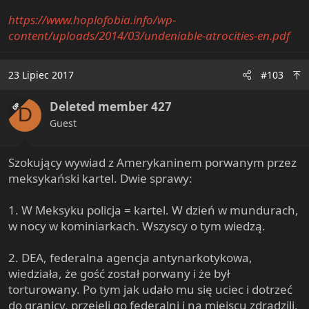
https://www.hoplofobia.info/wp-
content/uploads/2014/03/undeniable-atrocities-en.pdf
23 Lipiec 2017
#103
Deleted member 427
OP
D
Guest
Szokujący wywiad z Amerykaninem porwanym przez
meksykański kartel. Dwie sprawy:
1. W Meksyku policja = kartel. W dzień w mundurach,
w nocy w kominiarkach. Wszyscy o tym wiedzą.
2. DEA, federalna agencja antynarkotykowa,
wiedziała, że gość został porwany i że był
torturowany. Po tym jak udało mu się uciec i dotrzeć
do granicy, przejęli go federalni i na miejscu zdradzili,