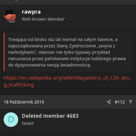
t
i
rawpra
o
n
Well-Known Member
s
:
Trwająca od blisko stu lat niemal na całym świecie, a
zapoczątkowana przez Stany Zjednoczone „wojna z
narkotykami”, stanowi nie tylko typowy przykład
naruszania przez państwowe instytucje ludzkiego prawa
do dysponowania swoją świadomością.
https://en.wikipedia.org/wiki/Allegations_of_CIA_dru
g_trafficking
18 Październik 2019
#112
Deleted member 4683
D
Guest