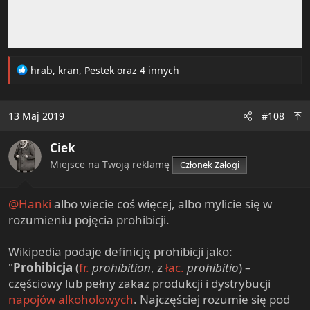
R
hrab
,
kran
,
Pestek
oraz 4 innych
e
a
c
13 Maj 2019
#108
t
i
Ciek
o
n
Miejsce na Twoją reklamę
Członek Załogi
s
:
@Hanki
albo wiecie coś więcej, albo mylicie się w
rozumieniu pojęcia prohibicji.
Wikipedia podaje definicję prohibicji jako:
"
Prohibicja
(
fr.
prohibition
, z
łac.
prohibitio
) –
częściowy lub pełny zakaz produkcji i dystrybucji
napojów alkoholowych
. Najczęściej rozumie się pod