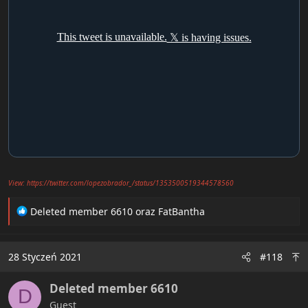
View: https://twitter.com/lopezobrador_/status/1353500519344578560
R
Deleted member 6610
oraz
FatBantha
e
a
c
28 Styczeń 2021
#118
t
i
Deleted member 6610
o
D
n
Guest