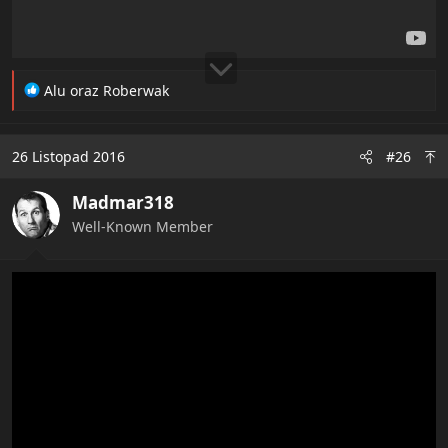
R
Alu
oraz
Roberwak
e
a
c
26 Listopad 2016
#26
t
i
Madmar318
o
n
Well-Known Member
s
: