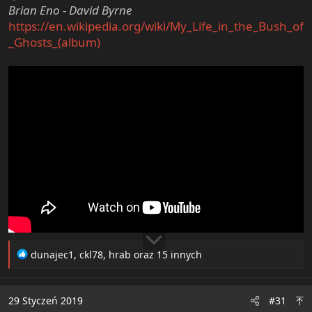
Brian Eno
-
David Byrne
https://en.wikipedia.org/wiki/My_Life_in_the_Bush_of
_Ghosts_(album)
R
dunajec1
,
ckl78
,
hrab
oraz 15 innych
e
a
c
29 Styczeń 2019
#31
t