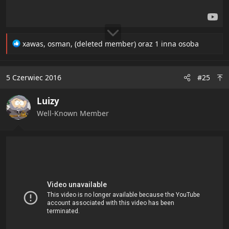
R
xawas
,
osman
,
(deleted member)
oraz 1 inna osoba
e
a
c
5 Czerwiec 2016
#25
t
i
Luizy
o
n
Well-Known Member
s
: