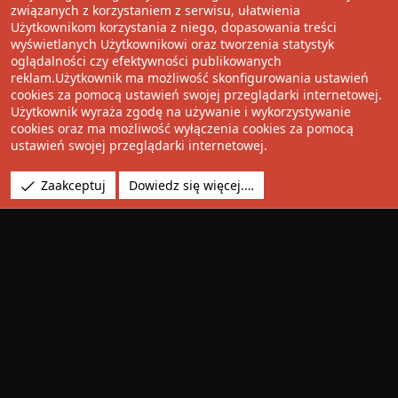
związanych z korzystaniem z serwisu, ułatwienia
Użytkownikom korzystania z niego, dopasowania treści
Udostępnij
wyświetlanych Użytkownikowi oraz tworzenia statystyk
oglądalności czy efektywności publikowanych
Facebook
Twitter
Reddit
Pinterest
Tumblr
WhatsApp
Umieść Link
reklam.Użytkownik ma możliwość skonfigurowania ustawień
cookies za pomocą ustawień swojej przeglądarki internetowej.
Użytkownik wyraża zgodę na używanie i wykorzystywanie
cookies oraz ma możliwość wyłączenia cookies za pomocą
®
Community platform by XenForo
© 2010-2022 XenForo Ltd.
ustawień swojej przeglądarki internetowej.
Design by:
Pixel Exit
Tłumaczenie wykonane przez
XboxForum.pl
. |
Media embeds
Zaakceptuj
Dowiedz się więcej.…
via s9e/MediaSites