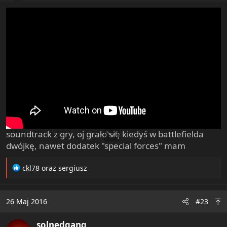
:
soundtrack z gry, oj grało się kiedyś w battlefielda
dwójkę, nawet dodatek "special forces" mam
R
ckl78
oraz
sergiusz
e
a
c
26 Maj 2016
#23
t
i
solnedgang
o