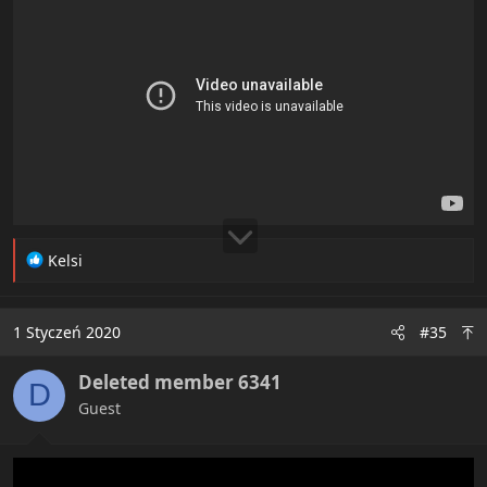
R
Kelsi
e
a
c
1 Styczeń 2020
#35
t
i
Deleted member 6341
o
D
n
Guest
s
: