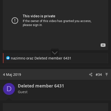
R
nazimno
oraz
Deleted member 6431
e
a
c
4 Maj 2019
#34
t
i
Deleted member 6431
o
D
n
Guest
s
: