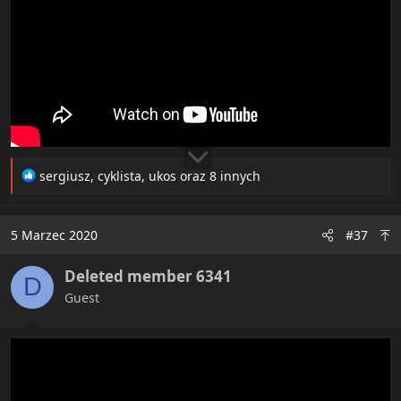
R
sergiusz
,
cyklista
,
ukos
oraz 8 innych
e
a
c
5 Marzec 2020
#37
t
i
Deleted member 6341
o
D
n
Guest
s
: