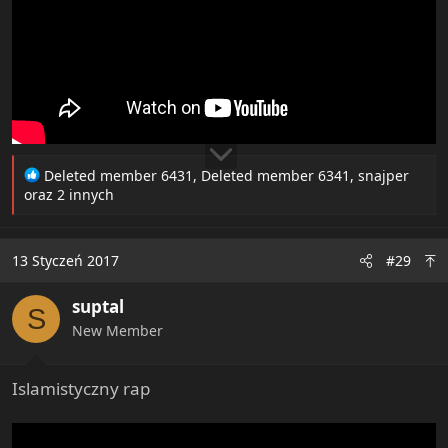
R
Deleted member 6431
,
Deleted member 6341
,
snajper
e
oraz 2 innych
a
c
t
13 Styczeń 2017
#29
i
o
suptal
n
S
s
New Member
:
Islamistyczny rap