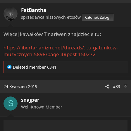
i
FatBantha
o
n
sprzedawca niszowych etosów
Członek Załogi
s
:
Więcej kawałków Tinariwen znajdziecie tu:
https://libertarianizm.net/threads/...u-gatunkow-
muzycznych.5898/page-4#post-150272
R
Deleted member 6341
e
a
c
24 Kwiecień 2019
#33
t
i
snajper
o
S
n
Well-Known Member
s
: