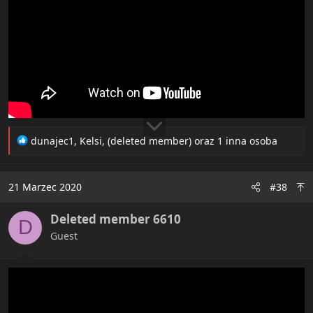
R
dunajec1
,
Kelsi
,
(deleted member)
oraz 1 inna osoba
e
a
c
21 Marzec 2020
#38
t
i
Deleted member 6610
o
D
n
Guest
s
: