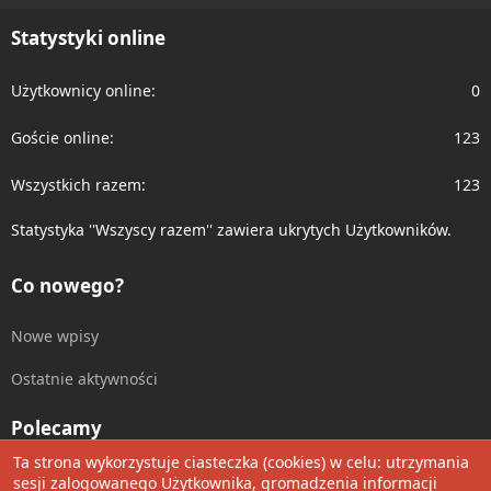
S
Statystyki online
Użytkownicy online
0
Goście online
123
Wszystkich razem
123
Statystyka ''Wszyscy razem'' zawiera ukrytych Użytkowników.
Co nowego?
Nowe wpisy
Ostatnie aktywności
Polecamy
Ta strona wykorzystuje ciasteczka (cookies) w celu: utrzymania
Wolnościowe cytaty
sesji zalogowanego Użytkownika, gromadzenia informacji