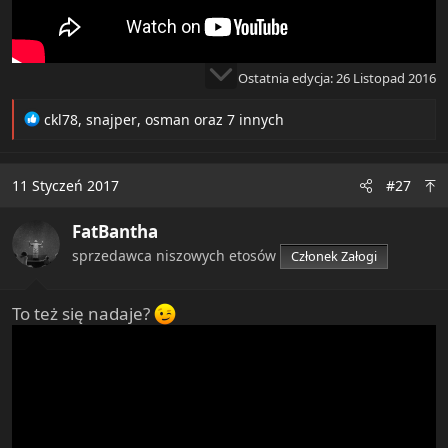
Ostatnia edycja:
26 Listopad 2016
R
ckl78
,
snajper
,
osman
oraz 7 innych
e
a
c
11 Styczeń 2017
#27
t
i
FatBantha
o
n
sprzedawca niszowych etosów
Członek Załogi
s
:
To też się nadaje?