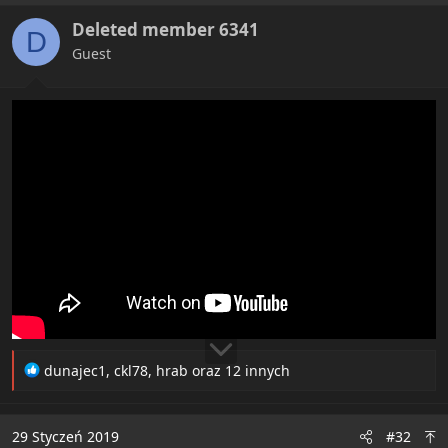
i
Deleted member 6341
o
D
n
Guest
s
:
R
dunajec1
,
ckl78
,
hrab
oraz 12 innych
e
a
c
29 Styczeń 2019
#32
t