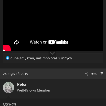
R
dunajec1
,
kran
,
nazimno
oraz 9 innych
e
a
c
26 Styczeń 2019
#30
t
i
Kelsi
o
n
Well-Known Member
s
:
Qu'Ran