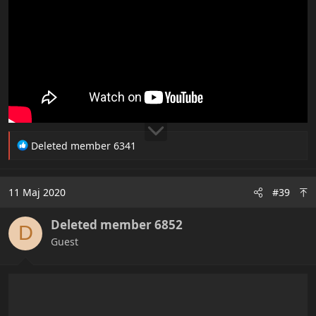
R
Deleted member 6341
e
a
c
11 Maj 2020
#39
t
i
Deleted member 6852
o
D
n
Guest
s
: