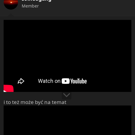
n
Member
s
:
i to też może być na temat