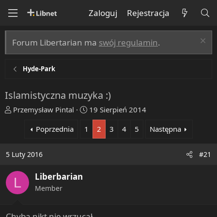
Zaloguj
Rejestracja
Forum Libertarian ma
swój regulamin
.
Hyde-Park
Islamistyczna muzyka :)
T
R
Przemysław Pintal
19 Sierpień 2014
h
o
Poprzednia
1
2
3
4
5
Następna
r
z
e
p
a
o
5 Luty 2016
#21
d
c
s
z
Liberbarian
L
t
ę
Member
a
t
r
y
t
Chyba nikt nie wrzucał...