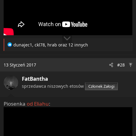
R
dunajec1
,
ckl78
,
hrab
oraz 12 innych
e
a
c
13 Styczeń 2017
#28
t
i
FatBantha
o
n
sprzedawca niszowych etosów
Członek Załogi
s
:
Piosenka
od Eliahu
: