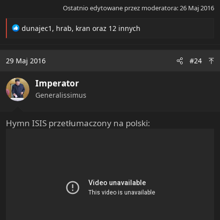
Ostatnio edytowane przez moderatora:
26 Maj 2016
R
dunajec1
,
hrab
,
kran
oraz 12 innych
e
a
c
29 Maj 2016
#24
t
i
Imperator
o
n
Generalissimus
s
:
Hymn ISIS przetłumaczony na polski: