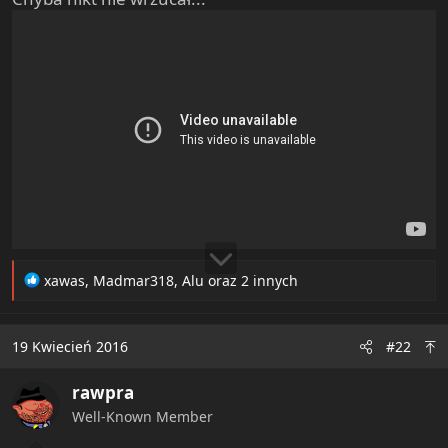
e
r
R
xawas
,
Madmar318
,
Alu
oraz 2 innych
e
a
c
19 Kwiecień 2016
#22
t
i
rawpra
o
n
Well-Known Member
s