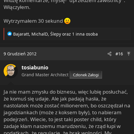
Widzę komentarze, myślę- "uprzedzeni zawistnicy".
Włączyłem.
Wytrzymałem 30 sekund
R
Bajaratt
,
MichalD
,
Ślepy
oraz 1 inna osoba
e
a
c
9 Grudzień 2012
#16
t
i
tosiabunio
o
n
Grand Master Architect
Członek Załogi
s
:
Ja nie mam zmysłu do biznesu, więc lubię posłuchać,
że komuś się udaje. Ale jak padają hasła, że
nastolatek może zostać milionerem, bo oszczędzał na
jagodziankach (może z koksem były), to nabieram
podejrzeń. Wiecie, to jest taki poster child, który
zadaje kłam naszemu marudzeniu, że rząd łupi w
podatkach, że regulacje, że brak wolności. My