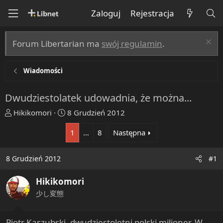
Zaloguj
Rejestracja
Forum Libertarian ma
swój regulamin
.
Wiadomości
Dwudziestolatek udowadnia, że można...
T
R
Hikikomori
8 Grudzień 2012
h
o
1
…
8
Następna
r
z
e
p
a
o
8 Grudzień 2012
#1
d
c
s
z
Hikikomori
t
ę
少し変態
a
t
r
y
t
Piotr Kaszubski, dwudziestoletni polski milioner. W