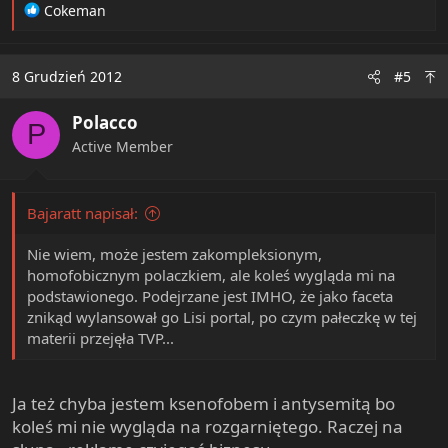
R
Cokeman
e
a
c
8 Grudzień 2012
#5
t
i
Polacco
o
P
n
Active Member
s
:
Bajaratt napisał:
Nie wiem, może jestem zakompleksionym,
homofobicznym polaczkiem, ale koleś wygląda mi na
podstawionego. Podejrzane jest IMHO, że jako faceta
znikąd wylansował go Lisi portal, po czym pałeczkę w tej
materii przejęła TVP...
Ja też chyba jestem ksenofobem i antysemitą bo
koleś mi nie wygląda na rozgarniętego. Raczej na