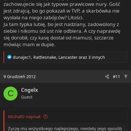
zachowujecie się jak typowe prawicowe nury. Gość
jest zdrajcą, bo go pokazali w TVP, a skarbówka nie
wysłała na niego zabójców? Litości.
Ja tam typka lubię, bo jest nadziany, zadowolony z
siebie i nikomu od ust nie odbiera. A czy naprawdę
się dorobił, czy kasę dostał od mamusi, szczerze
mówiąc mam w dupie.
R
dunajec1
,
Rattlesnake
,
Lancaster
oraz 3 innych
e
a
c
9 Grudzień 2012
#11
t
i
Cngelx
o
C
n
Guest
s
:
MichalD napisał:
Życzę mu wszystkiego najlepszego, niestety jego sposób