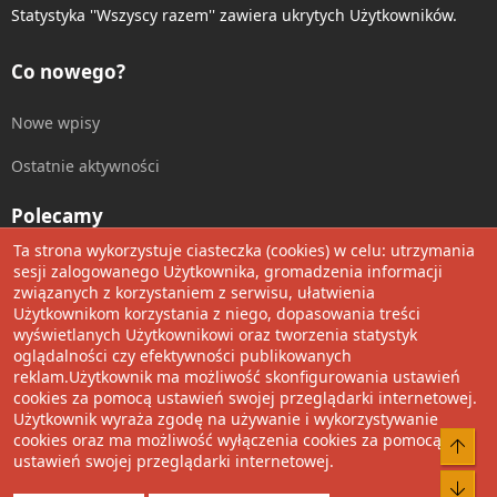
Statystyka ''Wszyscy razem'' zawiera ukrytych Użytkowników.
Co nowego?
Nowe wpisy
Ostatnie aktywności
Polecamy
Ta strona wykorzystuje ciasteczka (cookies) w celu: utrzymania
Wolnościowe cytaty
sesji zalogowanego Użytkownika, gromadzenia informacji
związanych z korzystaniem z serwisu, ułatwienia
Użytkownikom korzystania z niego, dopasowania treści
Udostępnij
wyświetlanych Użytkownikowi oraz tworzenia statystyk
oglądalności czy efektywności publikowanych
Facebook
Twitter
Reddit
Pinterest
Tumblr
WhatsApp
Umieść Link
reklam.Użytkownik ma możliwość skonfigurowania ustawień
cookies za pomocą ustawień swojej przeglądarki internetowej.
Użytkownik wyraża zgodę na używanie i wykorzystywanie
cookies oraz ma możliwość wyłączenia cookies za pomocą
®
Community platform by XenForo
© 2010-2022 XenForo Ltd.
Do 
ustawień swojej przeglądarki internetowej.
Design by:
Pixel Exit
Bot