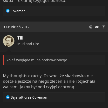
słupa - reklamę czyjegoś biznesu.
R
Cokeman
e
a
c
9 Grudzień 2012
#6
t
i
Till
o
n
Mud and Fire
s
:
koleś wygląda mi na podstawionego
My thoughts exactly. Dziwne, że skarbówka nie
dostała jeszcze na niego zlecenia i nie rozjechała
walcem. Jakby był pod czyjąś ochroną.
R
Bajaratt
oraz
Cokeman
e
a