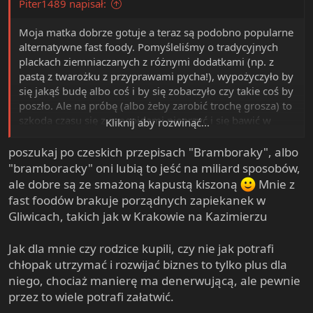
Piter1489 napisał:
Moja matka dobrze gotuje a teraz są podobno popularne
alternatywne fast foody. Pomyśleliśmy o tradycyjnych
plackach ziemniaczanych z różnymi dodatkami (np. z
pastą z twarożku z przyprawami pycha!), wypożyczyło by
się jakąś budę albo coś i by się zobaczyło czy takie coś by
poszło. Ale na próbę (albo żeby zarobić trochę grosza) to
szkoda czasu się z sanepidami pieprzyć i się bawić w
Kliknij aby rozwinąć...
pierdololo w urzędach.
poszukaj po czeskich przepisach "Bramboraky", albo
"bramboracky" oni lubią to jeść na miliard sposobów,
ale dobre są ze smażoną kapustą kiszoną
Mnie z
fast foodów brakuje porządnych zapiekanek w
Gliwicach, takich jak w Krakowie na Kazimierzu
Jak dla mnie czy rodzice kupili, czy nie jak potrafi
chłopak utrzymać i rozwijać biznes to tylko plus dla
niego, chociaż manierę ma denerwującą, ale pewnie
przez to wiele potrafi załatwić.