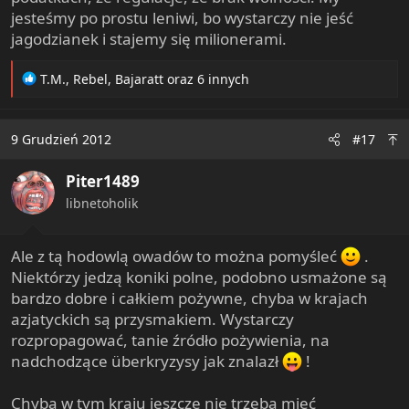
jesteśmy po prostu leniwi, bo wystarczy nie jeść
jagodzianek i stajemy się milionerami.
R
T.M.
,
Rebel
,
Bajaratt
oraz 6 innych
e
a
c
9 Grudzień 2012
#17
t
i
Piter1489
o
n
libnetoholik
s
:
Ale z tą hodowlą owadów to można pomyśleć
.
Niektórzy jedzą koniki polne, podobno usmażone są
bardzo dobre i całkiem pożywne, chyba w krajach
azjatyckich są przysmakiem. Wystarczy
rozpropagować, tanie źródło pożywienia, na
nadchodzące überkryzysy jak znalazł
!
Chyba w tym kraju jeszcze nie trzeba mieć