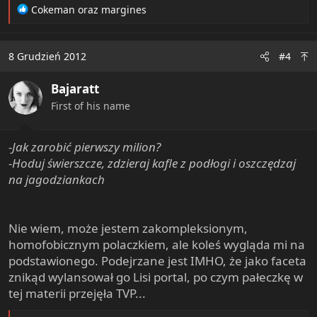
R
Cokeman
oraz
margines
e
a
c
8 Grudzień 2012
#4
t
i
Bajaratt
o
n
First of his name
s
:
-Jak zarobić pierwszy milion?
-Hoduj świerszcze, zdzieraj kafle z podłogi i oszczędzaj
na jagodziankach
Nie wiem, może jestem zakompleksionym,
homofobicznym polaczkiem, ale koleś wygląda mi na
podstawionego. Podejrzane jest IMHO, że jako faceta
znikąd wylansował go Lisi portal, po czym pałeczkę w
tej materii przejęła TVP...