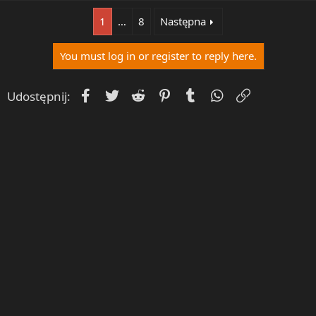
1
…
8
Następna
You must log in or register to reply here.
Facebook
Twitter
Reddit
Pinterest
Tumblr
WhatsApp
Umieść Lin
Udostępnij: