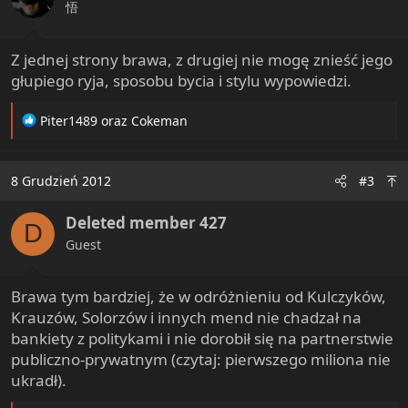
悟
Z jednej strony brawa, z drugiej nie mogę znieść jego
głupiego ryja, sposobu bycia i stylu wypowiedzi.
R
Piter1489
oraz
Cokeman
e
a
c
8 Grudzień 2012
#3
t
i
Deleted member 427
o
D
n
Guest
s
:
Brawa tym bardziej, że w odróżnieniu od Kulczyków,
Krauzów, Solorzów i innych mend nie chadzał na
bankiety z politykami i nie dorobił się na partnerstwie
publiczno-prywatnym (czytaj: pierwszego miliona nie
ukradł).