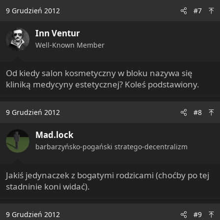
c
9 Grudzień 2012
#7
t
i
Inn Ventur
o
n
Well-Known Member
s
:
Od kiedy salon kosmetyczny w bloku nazywa się
kliniką medycyny estetycznej? Koleś podstawiony.
9 Grudzień 2012
#8
Mad.lock
barbarzyńsko-pogański stratego-decentralizm
Jakiś jedynaczek z bogatymi rodzicami (choćby po tej
stadninie koni widać).
9 Grudzień 2012
#9