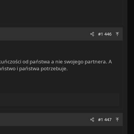
#1 446
ekuńczości od państwa a nie swojego partnera. A
państwo i państwa potrzebuje.
#1 447