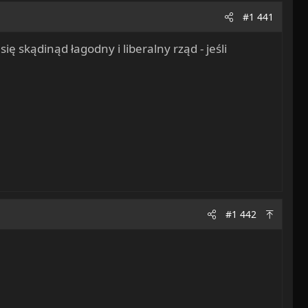
#1 441
ę skądinąd łagodny i liberalny rząd - jeśli
#1 442