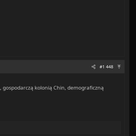
#1 448
h, gospodarczą kolonią Chin, demograficzną