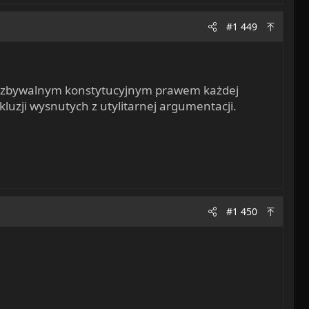
#1 449
niezbywalnym konstytucyjnym prawem każdej
luzji wysnutych z utylitarnej argumentacji.
#1 450