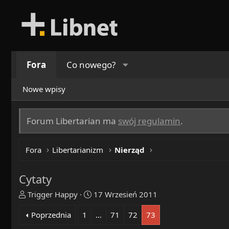
Fora
Co nowego?
Nowe wpisy
Forum Libertarian ma
swój regulamin
.
Fora
Libertarianizm
Nierząd
Cytaty
T
R
Trigger Happy
17 Wrzesień 2011
h
o
Poprzednia
1
…
71
72
73
r
z
e
p