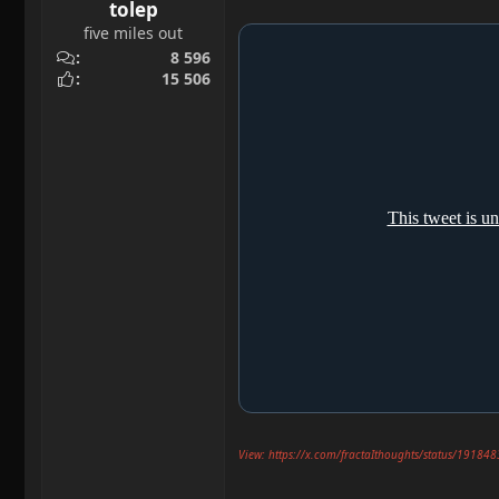
tolep
five miles out
8 596
15 506
View: https://x.com/fractaIthoughts/status/191