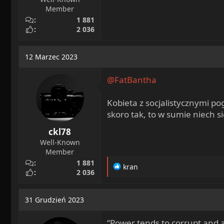
Member
1 881
2 036
12 Marzec 2023
@FatBantha
Kobieta z socjalistycznymi po
skoro tak, to w sumie niech s
ckl78
Well-Known
Member
1 881
R
kran
2 036
e
a
c
31 Grudzień 2023
t
i
“Power tends to corrupt and 
o