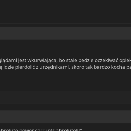
glądami jest wkurwiająca, bo stale będzie oczekiwać opi
ię idzie pierdolić z urzędnikami, skoro tak bardzo kocha 
absolute power corrupts absolutely”