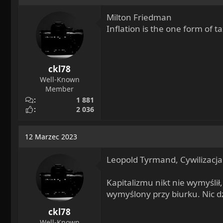
Milton Friedman
Inflation is the one form of t
ckl78
Well-Known
Member
1 881
2 036
12 Marzec 2023
Leopold Tyrmand, Cywilizac
Kapitalizmu nikt nie wymyślił,
wymyślony przy biurku. Nic d
ckl78
Well-Known