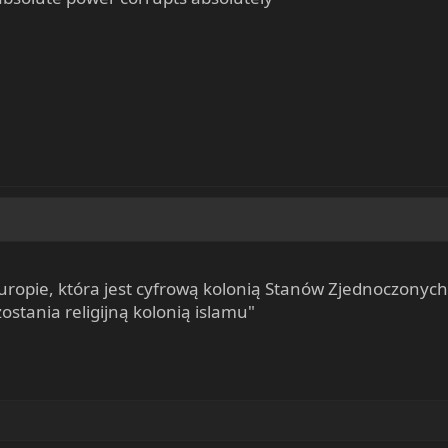
Europie, która jest cyfrową kolonią Stanów Zjednoczonyc
zostania religijną kolonią islamu"