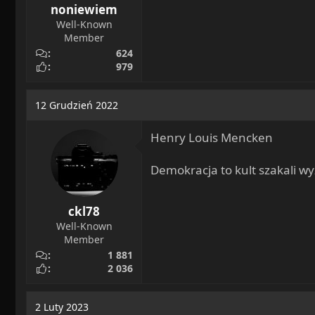
noniewiem
Well-Known
Member
624
979
12 Grudzień 2022
Henry Louis Mencken
Demokracja to kult szakali w
ckl78
Well-Known
Member
1 881
2 036
2 Luty 2023