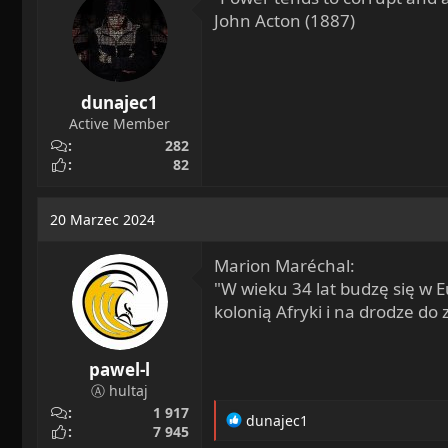
n
John Acton (1887)
s
:
dunajec1
Active Member
282
82
20 Marzec 2024
Marion Maréchal:
"W wieku 34 lat budzę się w 
kolonią Afryki i na drodze do 
pawel-l
Ⓐ hultaj
1 917
R
dunajec1
7 945
e