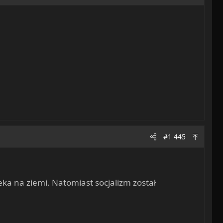
#1 445
ieka na ziemi. Natomiast socjalizm został