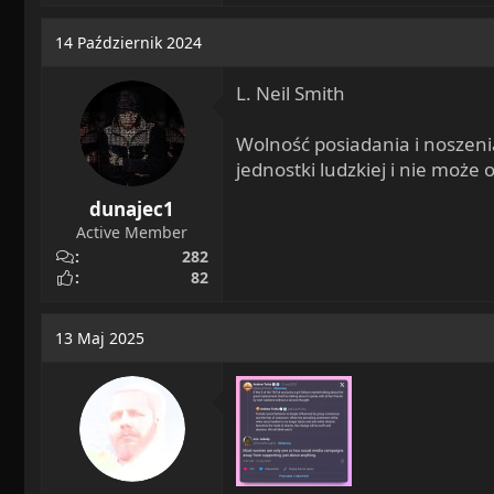
a
c
14 Październik 2024
t
i
L. Neil Smith
o
n
s
Wolność posiadania i noszen
:
jednostki ludzkiej i nie moż
dunajec1
Active Member
282
82
13 Maj 2025