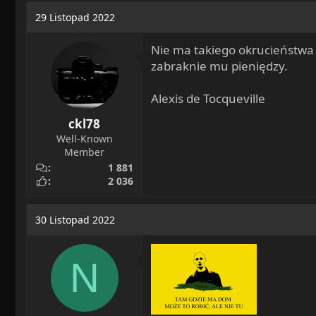
a
o
29 Listopad 2022
d
c
s
z
Nie ma takiego okrucieństwa an
t
ę
zabraknie mu pieniędzy.
a
t
r
y
Alexis de Tocqueville
t
e
ckl78
r
Well-Known
Member
1 881
2 036
30 Listopad 2022
N