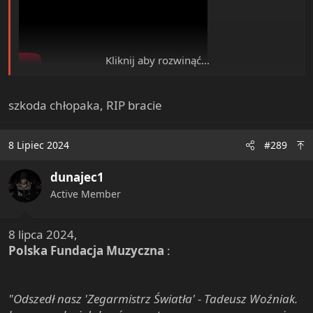
Kliknij aby rozwinąć...
View: https://www.youtube.com/watch?v=2Y032q9Hjps
szkoda chłopaka, RIP bracie
Witek Muzyk Ulicy. Artysta miał 42 lata​
8 Lipiec 2024
#289
dunajec1
Active Member
8 lipca 2024,
Polska Fundacja Muzyczna
:
"Odszedł nasz 'Zegarmistrz Światła' - Tadeusz Woźniak.