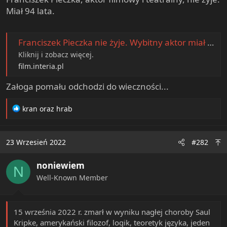
e
Miał 94 lata.
r
Franciszek Pieczka nie żyje. Wybitny aktor miał 94 lata
Kliknij i zobacz więcej.
film.interia.pl
Załoga pomału odchodzi do wieczności...
R
kran
oraz
hrab
e
a
c
23 Wrzesień 2022
#282
t
i
noniewiem
o
N
n
Well-Known Member
s
:
15 września 2022 r. zmarł w wyniku nagłej choroby Saul
Kripke, amerykański filozof, logik, teoretyk języka, jeden