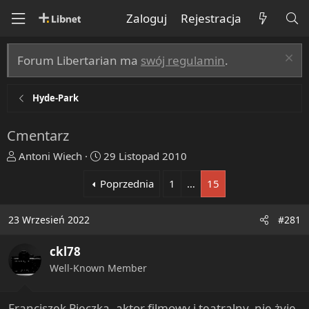
Zaloguj
Rejestracja
Forum Libertarian ma
swój regulamin
.
Hyde-Park
Cmentarz
T
R
Antoni Wiech
29 Listopad 2010
h
o
Poprzednia
1
…
15
r
z
e
p
a
o
23 Wrzesień 2022
#281
d
c
s
z
ckl78
t
ę
Well-Known Member
a
t
r
y
t
Franciszek Pieczka, aktor filmowy i teatralny, nie żyje.