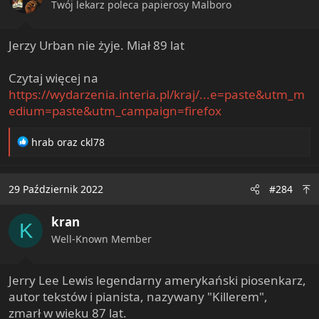
n
Twój lekarz poleca papierosy Malboro
s
:
Jerzy Urban nie żyje. Miał 89 lat
Czytaj więcej na
https://wydarzenia.interia.pl/kraj/...e=paste&utm_m
edium=paste&utm_campaign=firefox
R
hrab
oraz
ckl78
e
a
c
29 Październik 2022
#284
t
i
kran
o
K
n
Well-Known Member
s
:
Jerry Lee Lewis legendarny amerykański piosenkarz,
autor tekstów i pianista, nazywany "Killerem",
zmarł w wieku 87 lat.