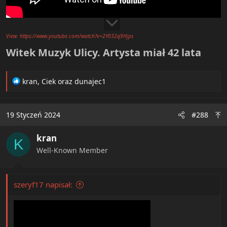
View: https://www.youtube.com/watch?v=2Y032q9Hjps
Witek Muzyk Ulicy. Artysta miał 42 lata​
R
kran
,
Ciek
oraz
dunajec1
e
a
c
19 Styczeń 2024
#288
t
i
kran
o
K
n
Well-Known Member
s
:
szeryf17 napisał: