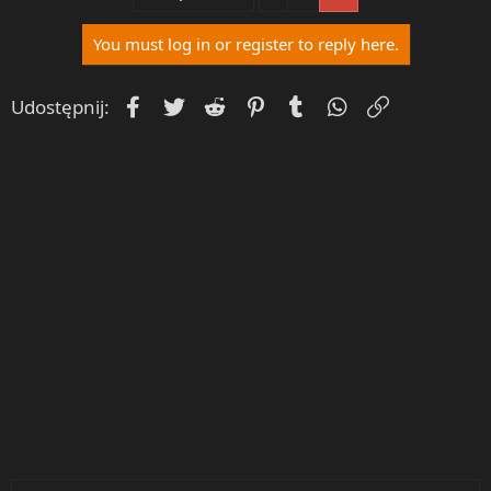
You must log in or register to reply here.
Facebook
Twitter
Reddit
Pinterest
Tumblr
WhatsApp
Umieść Lin
Udostępnij: