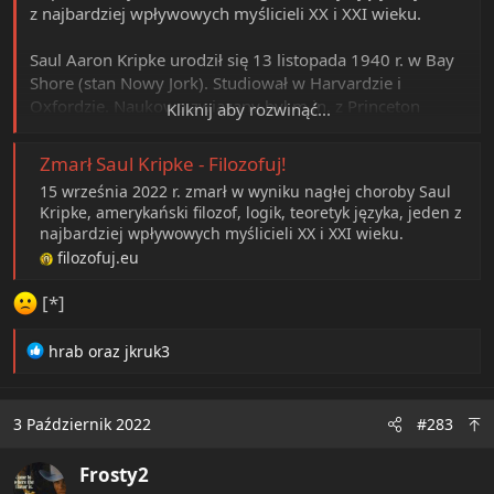
z najbardziej wpływowych myślicieli XX i XXI wieku.
Saul Aaron Kripke urodził się 13 listopada 1940 r. w Bay
Shore (stan Nowy Jork). Studiował w Harvardzie i
Oxfordzie. Naukowo związany był m.in. z Princeton
Kliknij aby rozwinąć...
University i The City University of New York.
Zmarł Saul Kripke - Filozofuj!
Kripke stworzył semantyczną teorię logiki modalnej. Jego
15 września 2022 r. zmarł w wyniku nagłej choroby Saul
nowatorska teoria odniesienia i koncepcja zdań
Kripke, amerykański filozof, logik, teoretyk języka, jeden z
metafizycznie koniecznych wywarły bardzo duży wpływ
najbardziej wpływowych myślicieli XX i XXI wieku.
na filozofów języka i logików. Najbardziej znane dzieło
filozofuj.eu
Kripkego to
Nazywanie a konieczność
– opublikowane w
1980 wykłady z Princeton z roku 1970. Filozof
[*]
przedstawił tam oryginalne ujęcie odniesienia, wskazując
na różnicę między nazwami i deskrypcjami określonymi.
R
hrab
oraz
jkruk3
e
a
c
3 Październik 2022
#283
t
i
Frosty2
o