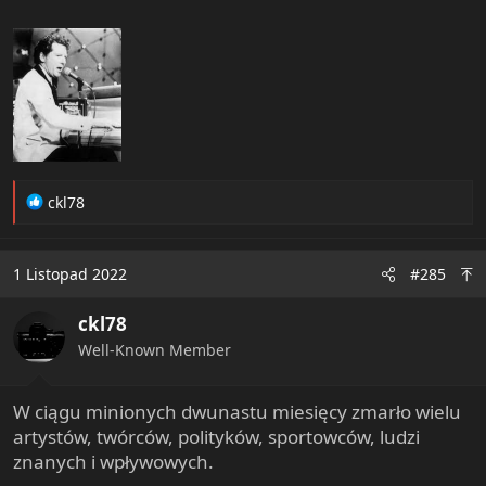
R
ckl78
e
a
c
1 Listopad 2022
#285
t
i
ckl78
o
n
Well-Known Member
s
:
W ciągu minionych dwunastu miesięcy zmarło wielu
artystów, twórców, polityków, sportowców, ludzi
znanych i wpływowych.