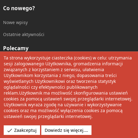
Co nowego?
Nowe wpisy
Ostatnie aktywności
Polecamy
Ta strona wykorzystuje ciasteczka (cookies) w celu: utrzymania
Wolnościowe cytaty
sesji zalogowanego Użytkownika, gromadzenia informacji
związanych z korzystaniem z serwisu, ułatwienia
Użytkownikom korzystania z niego, dopasowania treści
Udostępnij
wyświetlanych Użytkownikowi oraz tworzenia statystyk
oglądalności czy efektywności publikowanych
Facebook
Twitter
Reddit
Pinterest
Tumblr
WhatsApp
Umieść Link
reklam.Użytkownik ma możliwość skonfigurowania ustawień
cookies za pomocą ustawień swojej przeglądarki internetowej.
Użytkownik wyraża zgodę na używanie i wykorzystywanie
cookies oraz ma możliwość wyłączenia cookies za pomocą
®
Community platform by XenForo
© 2010-2022 XenForo Ltd.
ustawień swojej przeglądarki internetowej.
Design by:
Pixel Exit
Tłumaczenie wykonane przez
XboxForum.pl
. |
Media embeds
Zaakceptuj
Dowiedz się więcej.…
via s9e/MediaSites