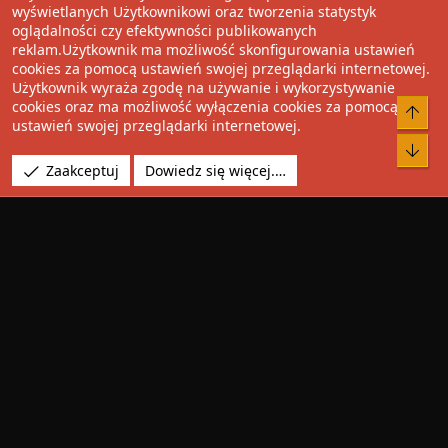
wyświetlanych Użytkownikowi oraz tworzenia statystyk
oglądalności czy efektywności publikowanych
Facebook
Twitter
Reddit
Pinterest
Tumblr
WhatsApp
Umieść Link
reklam.Użytkownik ma możliwość skonfigurowania ustawień
cookies za pomocą ustawień swojej przeglądarki internetowej.
Użytkownik wyraża zgodę na używanie i wykorzystywanie
cookies oraz ma możliwość wyłączenia cookies za pomocą
®
Community platform by XenForo
© 2010-2022 XenForo Ltd.
Do 
ustawień swojej przeglądarki internetowej.
Design by:
Pixel Exit
Bot
Tłumaczenie wykonane przez
XboxForum.pl
. |
Media embeds
Zaakceptuj
Dowiedz się więcej.…
via s9e/MediaSites