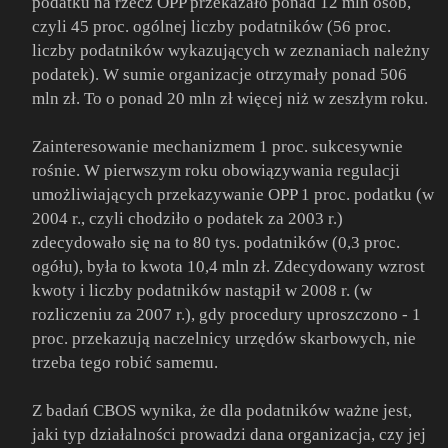
podatku na rzecz OPP przekazało ponad 12 mln osób,
czyli 45 proc. ogólnej liczby podatników (56 proc.
liczby podatników wykazujących w zeznaniach należny
podatek). W sumie organizacje otrzymały ponad 506
mln zł. To o ponad 20 mln zł więcej niż w zeszłym roku.
Zainteresowanie mechanizmem 1 proc. sukcesywnie
rośnie. W pierwszym roku obowiązywania regulacji
umożliwiających przekazywanie OPP 1 proc. podatku (w
2004 r., czyli chodziło o podatek za 2003 r.)
zdecydowało się na to 80 tys. podatników (0,3 proc.
ogółu), była to kwota 10,4 mln zł. Zdecydowany wzrost
kwoty i liczby podatników nastąpił w 2008 r. (w
rozliczeniu za 2007 r.), gdy procedury uproszczono - 1
proc. przekazują naczelnicy urzędów skarbowych, nie
trzeba tego robić samemu.
Z badań CBOS wynika, że dla podatników ważne jest,
jaki typ działalności prowadzi dana organizacja, czy jej