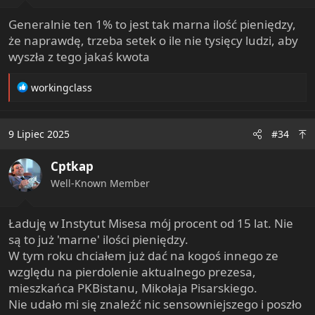
:
Generalnie ten 1% to jest tak marna ilość pieniędzy,
że naprawdę, trzeba setek o ile nie tysięcy ludzi, aby
wyszła z tego jakaś kwota
R
workingclass
e
a
c
9 Lipiec 2025
#34
t
i
Cptkap
o
n
Well-Known Member
s
:
Ładuję w Instytut Misesa mój procent od 15 lat. Nie
są to już 'marne' ilości pieniędzy.
W tym roku chciałem już dać na kogoś innego ze
względu na pierdolenie aktualnego prezesa,
mieszkańca PKBistanu, Mikołaja Pisarskiego.
Nie udało mi się znaleźć nic sensowniejszego i poszło