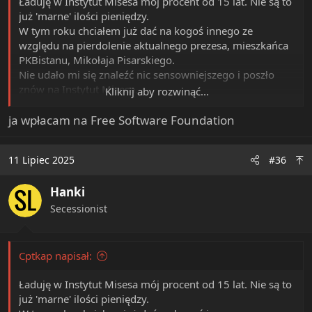
Ładuję w Instytut Misesa mój procent od 15 lat. Nie są to
już 'marne' ilości pieniędzy.
W tym roku chciałem już dać na kogoś innego ze
względu na pierdolenie aktualnego prezesa, mieszkańca
PKBistanu, Mikołaja Pisarskiego.
Nie udało mi się znaleźć nic sensowniejszego i poszło
znów na Instytut Misesa.
Kliknij aby rozwinąć...
Ale Pisarski jest tak odklejony w kwestii migracyjnej, że
ja wpłacam na Free Software Foundation
już wolę to chyba knadze oddać.
Jakie macie inne koszerne propozycje?
11 Lipiec 2025
#36
Zastanawiałem się nad Warsaw Enterprise Institute, ale
Hanki
odpadają, bo biorą dotacje od lewiatana.
Wszystko, co bierze dotacje od lewiatana odpada.
Secessionist
Macie jakieś inne propozycje?
Cptkap napisał:
Ładuję w Instytut Misesa mój procent od 15 lat. Nie są to
już 'marne' ilości pieniędzy.