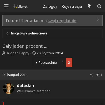
Zaloguj
Rejestracja
Forum Libertarian ma
swój regulamin
.
Inicjatywy wolnościowe
Cały jeden procent ....
T
R
Trigger Happy
20 Styczeń 2014
h
o
Poprzednia
1
2
r
z
e
p
a
o
9 Listopad 2014
#21
d
c
s
z
dataskin
t
ę
Well-Known Member
a
t
r
y
t