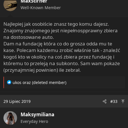
MaxStirner
Well-Known Member
Najlepiej jak osobiście znasz tego komu dajesz.
Znajomy znajomego jest niepełnospprawny zbiera
na dostosowane auto.
Dam na fundację która co do grosza odda mu te
kase. Polecam każdemu zrobić właśnie tak - znaleźć
kogoś kto w okolicy na coś zbiera przez fundację i
któremu to przeleją na subkonto. Sam wam pokaże
(przynajmniej powinien) ile zebrał.
R
ukos
oraz
(deleted member)
e
a
c
29 Lipiec 2019
#33
t
i
Maksymiliana
o
n
Everyday Hero
s