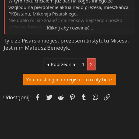
W tym roku chciałem już dać na kogoś innego ze
względu na pierdolenie aktualnego prezesa, mieszkańca
PKBistanu, Mikołaja Pisarskiego.
Nie udało mi się znaleźć nic sensowniejszego i poszło
znów na Instytut Misesa.
Kliknij aby rozwinąć...
Ale Pisarski jest tak odklejony w kwestii migracyjnej, że
Tyle że Pisarski nie jest prezesem Instytutu Misesa.
już wolę to chyba knadze oddać.
Jest nim Mateusz Benedyk.
Jakie macie inne koszerne propozycje?
Poprzednia
1
2
Zastanawiałem się nad Warsaw Enterprise Institute, ale
odpadają, bo biorą dotacje od lewiatana.
Wszystko, co bierze dotacje od lewiatana odpada.
You must log in or register to reply here.
Macie jakieś inne propozycje?
Facebook
Twitter
Reddit
Pinterest
Tumblr
WhatsApp
Umieść Lin
Udostępnij: