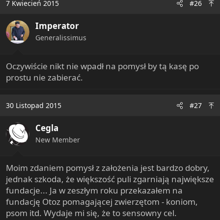
7 Kwiecień 2015
#26
t
i
Imperator
o
n
Generalissimus
s
:
Oczywiście nikt nie wpadł na pomysł by tą kasę po
prostu nie zabierać.
30 Listopad 2015
#27
Cegla
New Member
Moim zdaniem pomysł z założenia jest bardzo dobry,
jednak szkoda, że większość puli zgarniają największe
fundacje... Ja w zeszłym roku przekazałem na
fundację Otoz pomagającej zwierzętom - koniom,
psom itd. Wydaje mi się, że to sensowny cel.