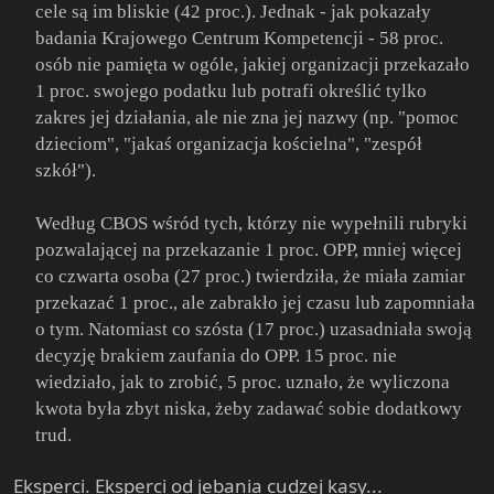
cele są im bliskie (42 proc.). Jednak - jak pokazały
badania Krajowego Centrum Kompetencji - 58 proc.
osób nie pamięta w ogóle, jakiej organizacji przekazało
1 proc. swojego podatku lub potrafi określić tylko
zakres jej działania, ale nie zna jej nazwy (np. "pomoc
dzieciom", "jakaś organizacja kościelna", "zespół
szkół").
Według CBOS wśród tych, którzy nie wypełnili rubryki
pozwalającej na przekazanie 1 proc. OPP, mniej więcej
co czwarta osoba (27 proc.) twierdziła, że miała zamiar
przekazać 1 proc., ale zabrakło jej czasu lub zapomniała
o tym. Natomiast co szósta (17 proc.) uzasadniała swoją
decyzję brakiem zaufania do OPP. 15 proc. nie
wiedziało, jak to zrobić, 5 proc. uznało, że wyliczona
kwota była zbyt niska, żeby zadawać sobie dodatkowy
trud.
Eksperci. Eksperci od jebania cudzej kasy...