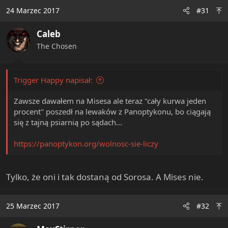
c
24 Marzec 2017
#31
t
i
Caleb
o
n
The Chosen
s
:
Trigger Happy napisał:
Zawsze dawałem na Misesa ale teraz "cały kurwa jeden
procent" poszedł na lewaków z Panoptykonu, bo ciągają
się z tajną psiarnią po sądach...
https://panoptykon.org/wolnosc-sie-liczy
Tylko, że oni i tak dostaną od Sorosa. A Mises nie.
25 Marzec 2017
#32