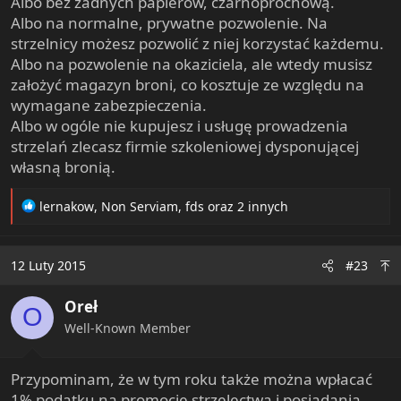
Albo bez żadnych papierów, czarnoprochową.
Albo na normalne, prywatne pozwolenie. Na
strzelnicy możesz pozwolić z niej korzystać każdemu.
Albo na pozwolenie na okaziciela, ale wtedy musisz
założyć magazyn broni, co kosztuje ze względu na
wymagane zabezpieczenia.
Albo w ogóle nie kupujesz i usługę prowadzenia
strzelań zlecasz firmie szkoleniowej dysponującej
własną bronią.
R
lernakow
,
Non Serviam
,
fds
oraz 2 innych
e
a
c
12 Luty 2015
#23
t
i
Oreł
o
O
n
Well-Known Member
s
:
Przypominam, że w tym roku także można wpłacać
1% podatku na promocję strzelectwa i posiadania