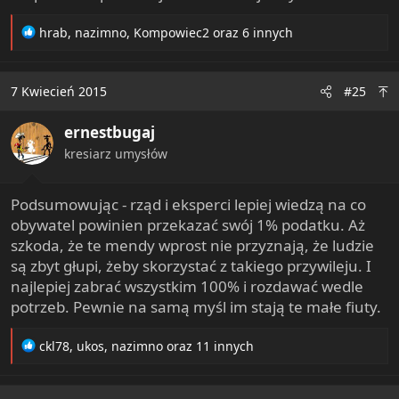
R
hrab
,
nazimno
,
Kompowiec2
oraz 6 innych
e
a
c
7 Kwiecień 2015
#25
t
i
ernestbugaj
o
n
kresiarz umysłów
s
:
Podsumowując - rząd i eksperci lepiej wiedzą na co
obywatel powinien przekazać swój 1% podatku. Aż
szkoda, że te mendy wprost nie przyznają, że ludzie
są zbyt głupi, żeby skorzystać z takiego przywileju. I
najlepiej zabrać wszystkim 100% i rozdawać wedle
potrzeb. Pewnie na samą myśl im stają te małe fiuty.
R
ckl78
,
ukos
,
nazimno
oraz 11 innych
e
a
c