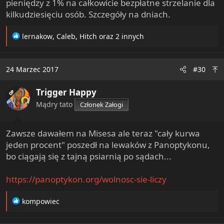
pieniędzy z 1% na całkowicie bezpłatne strzelanie dla
kilkudziesięciu osób. Szczegóły na dniach.
R
lernakow
,
Caleb
,
Hitch
oraz 2 innych
e
a
c
24 Marzec 2017
#30
t
i
Trigger Happy
o
OP
n
Mądry tato
Członek Załogi
s
:
Zawsze dawałem na Misesa ale teraz "cały kurwa
jeden procent" poszedł na lewaków z Panoptykonu,
bo ciągają się z tajną psiarnią po sądach...
https://panoptykon.org/wolnosc-sie-liczy
R
kompowiec
e
a