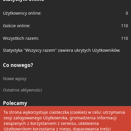
Użytkownicy online
0
Goście online
110
Wszystkich razem
110
Statystyka ''Wszyscy razem'' zawiera ukrytych Użytkowników.
Co nowego?
Nowe wpisy
Ostatnie aktywności
Polecamy
Ta strona wykorzystuje ciasteczka (cookies) w celu: utrzymania
Wolnościowe cytaty
sesji zalogowanego Użytkownika, gromadzenia informacji
związanych z korzystaniem z serwisu, ułatwienia
Użytkownikom korzystania z niego, dopasowania treści
Udostępnij