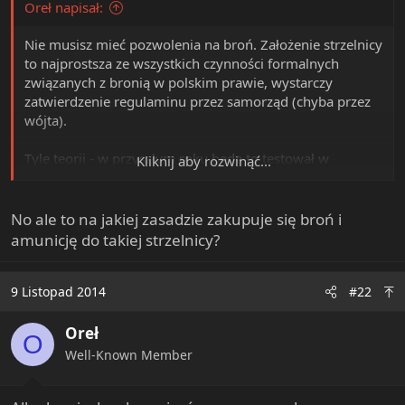
Oreł napisał:
e
r
Nie musisz mieć pozwolenia na broń. Założenie strzelnicy
to najprostsza ze wszystkich czynności formalnych
związanych z bronią w polskim prawie, wystarczy
zatwierdzenie regulaminu przez samorząd (chyba przez
wójta).
Tyle teorii - w przyszłym roku będę to testował w
Kliknij aby rozwinąć...
praktyce, wtedy opowiem więcej.
No ale to na jakiej zasadzie zakupuje się broń i
amunicję do takiej strzelnicy?
9 Listopad 2014
#22
Oreł
O
Well-Known Member