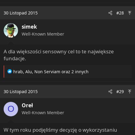
30 Listopad 2015
#28
simek
Well-Known Member
A dla większości sensowny cel to te największe
fundacje.
R
hrab
,
Alu
,
Non Serviam
oraz 2 innych
e
a
c
30 Listopad 2015
#29
t
i
Oreł
o
O
n
Well-Known Member
s
:
W tym roku podjęliśmy decyzję o wykorzystaniu