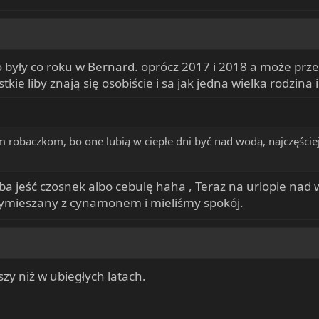
 były co roku w Bernard. oprócz 2017 i 2018 a może przeg
kie liby znają się osobiście i sa jak jedna wielka rodzina 
im robaczkom, bo one lubią w ciepłe dni być nad wodą, najczęści
ba jeść czosnek albo cebulę haha , Teraz na urlopie nad
ymieszany z cynamonem i mieliśmy spokój.
zy niż w ubiegłych latach.