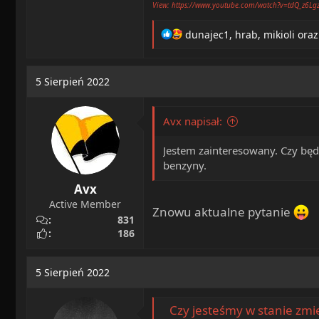
View: https://www.youtube.com/watch?v=tdQ_z6L
R
dunajec1
,
hrab
,
mikioli
oraz
e
a
c
5 Sierpień 2022
t
i
o
Avx napisał:
n
s
Jestem zainteresowany. Czy będz
:
benzyny.
Avx
Active Member
Znowu aktualne pytanie
831
186
5 Sierpień 2022
Czy jesteśmy w stanie zmienić naszą dietę i 