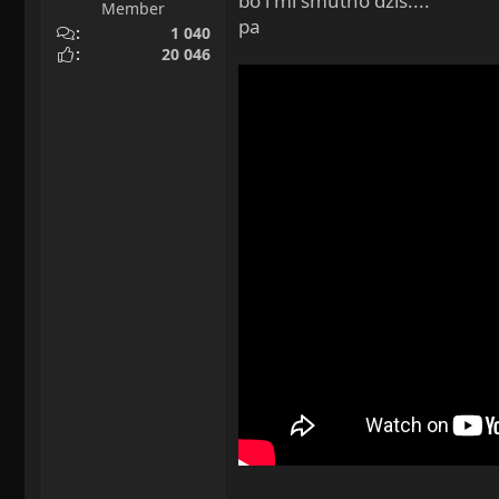
bo i mi smutno dziś....
Member
pa
1 040
20 046