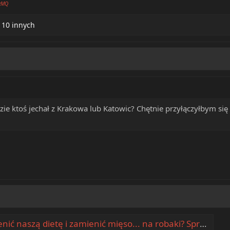
gzMQ
 10 innych
ie ktoś jechał z Krakowa lub Katowic? Chętnie przyłączyłbym się
zamienić mięso... na robaki? Sprawdziliśmy to na uczestnikach Pol'and'Rock Festival