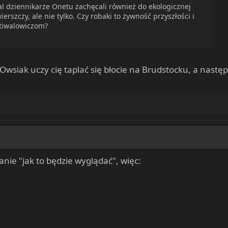
val dziennikarze Onetu zachęcali również do ekologicznej
wierszczy, ale nie tylko. Czy robaki to żywność przyszłości i
stiwalowiczom?
 Owsiak uczy cię taplać się błocie na Brudstocku, a nastę
nie "jak to będzie wyglądać", więc: