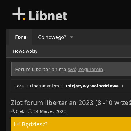
Fora
Co nowego?
Nowe wpisy
Forum Libertarian ma
swój regulamin
.
Fora
Libertarianizm
Inicjatywy wolnościowe
Zlot forum libertarian 2023 (8 -10 wrze
T
R
Ciek
24 Marzec 2022
h
o
r
Będziesz?
z
e
p