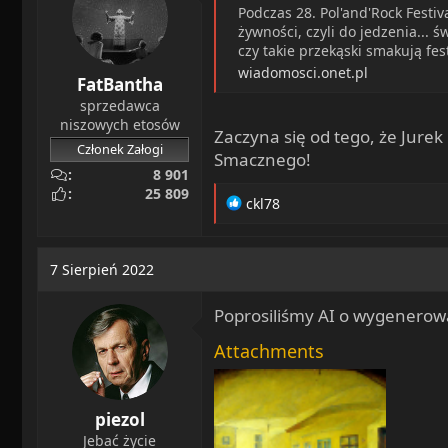
Podczas 28. Pol'and'Rock Festi
żywności, czyli do jedzenia... ś
czy takie przekąski smakują fe
wiadomosci.onet.pl
FatBantha
sprzedawca
niszowych etosów
Zaczyna się od tego, że Jurek
Członek Załogi
Smacznego!
8 901
25 809
R
ckl78
e
a
c
7 Sierpień 2022
t
i
Poprosiliśmy AI o wygenerowa
o
n
Attachments
s
:
piezol
Jebać życie