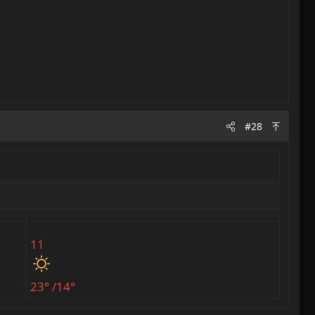
#28
11
23° /14°