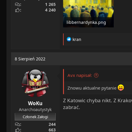
1 265
4 240
libbernardynka.png
686,2 KB · Wyś: 25
R
kran
e
a
c
8 Sierpień 2022
t
i
o
Avx napisał:
n
s
Znowu aktualne pytanie
:
Z Katowic chyba nikt. Z Kra
WoKu
zabrać.
Anarchoautystyk
Członek Załogi
244
663