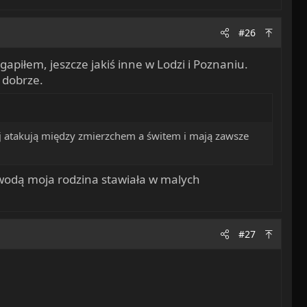
#26
apiłem, jeszcze jakiś inne w Lodzi i Poznaniu.
i dobrze.
ej atakują między zmierzchem a świtem i mają zawsze
 wodą moja rodzina stawiała w malych
#27