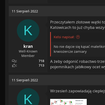
11 Sierpień 2022
Przeczytałem zlotowe wątki to
K
Katowicach to już chyba wszyst
Kelsi napisał:
kran
No nie dajcie się kąsać maleńk
Well-Known
krwiożercze zamiary
Member
A żeby odgonić robactwo trze
718
713
pojemnikach jabłkowy ocet w
11 Sierpień 2022
Wrzesień zapowiadają cieplejs
K