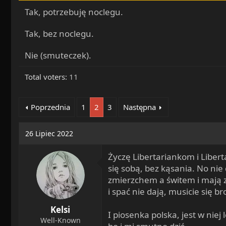
a
o
Tak, potrzebuję noclegu.
d
c
s
z
Tak, bez noclegu.
t
ę
a
t
Nie (smuteczek).
r
y
t
Total voters
11
e
r
Poprzednia
1
2
3
Następna
26 Lipiec 2022
Życzę Libertariankom i Libe
się sobą, bez kąsania. No nie
zmierzchem a świtem i mają z
i spać nie dają, musicie się br
Kelsi
I piosenka polska, jest w niej 
Well-Known