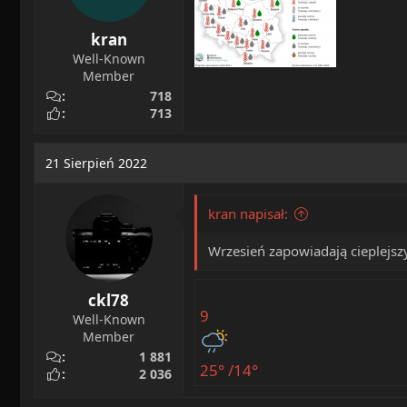
kran
Well-Known
Member
718
713
21 Sierpień 2022
kran napisał:
Wrzesień zapowiadają cieplejszy
ckl78
9
Well-Known
Member
1 881
25° /14°
2 036