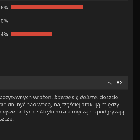
,6%
,0%
,4%
#21
 pozytywnych wrażeń,
bawcie
się
dobrze
, cieszcie
płe dni być nad wodą, najczęściej atakują między
ejsze od tych z Afryki no ale męczą bo podgryzają
eszcze.