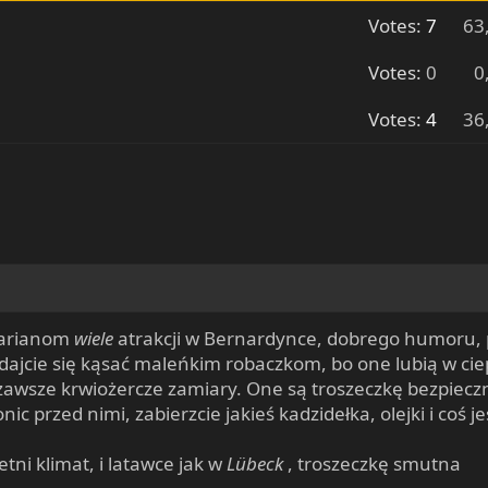
Votes:
7
63
Votes:
0
0
Votes:
4
36
rtarianom
wiele
atrakcji w Bernardynce, dobrego humoru,
 dajcie się kąsać maleńkim robaczkom, bo one lubią w cie
awsze krwiożercze zamiary. One są troszeczkę bezpieczni
onic przed nimi, zabierzcie jakieś kadzidełka, olejki i coś j
letni klimat, i latawce jak w
Lübeck
, troszeczkę smutna