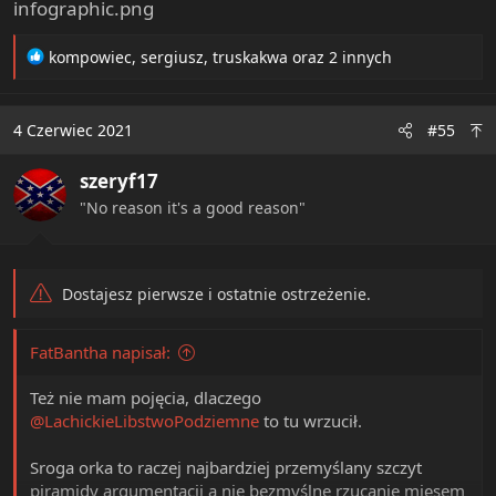
R
kompowiec
,
sergiusz
,
truskakwa
oraz 2 innych
e
a
c
4 Czerwiec 2021
#55
t
i
szeryf17
o
n
"No reason it's a good reason"
s
:
Dostajesz pierwsze i ostatnie ostrzeżenie.
FatBantha napisał:
Też nie mam pojęcia, dlaczego
@LachickieLibstwoPodziemne
to tu wrzucił.
Sroga orka to raczej najbardziej przemyślany szczyt
piramidy argumentacji a nie bezmyślne rzucanie mięsem