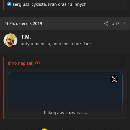
R
sergiusz
,
cyklista
,
kran
oraz 13 innych
e
a
c
24 Październik 2019
#47
t
i
T.M.
o
n
antyhumanista, anarchista bez flagi
s
:
inho napisał:
Kliknij aby rozwinąć...