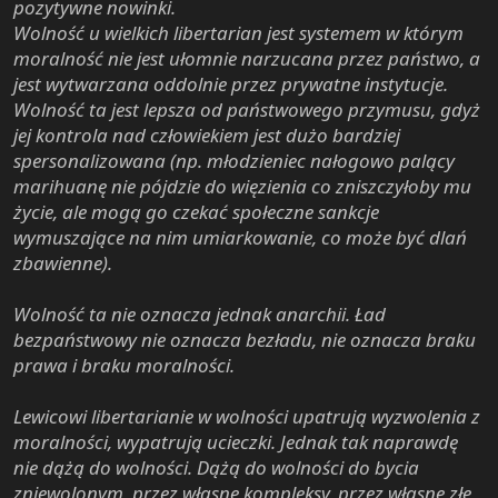
pozytywne nowinki.
Wolność u wielkich libertarian jest systemem w którym
moralność nie jest ułomnie narzucana przez państwo, a
jest wytwarzana oddolnie przez prywatne instytucje.
Wolność ta jest lepsza od państwowego przymusu, gdyż
jej kontrola nad człowiekiem jest dużo bardziej
spersonalizowana (np. młodzieniec nałogowo palący
marihuanę nie pójdzie do więzienia co zniszczyłoby mu
życie, ale mogą go czekać społeczne sankcje
wymuszające na nim umiarkowanie, co może być dlań
zbawienne).
Wolność ta nie oznacza jednak anarchii. Ład
bezpaństwowy nie oznacza bezładu, nie oznacza braku
prawa i braku moralności.
Lewicowi libertarianie w wolności upatrują wyzwolenia z
moralności, wypatrują ucieczki. Jednak tak naprawdę
nie dążą do wolności. Dążą do wolności do bycia
zniewolonym, przez własne kompleksy, przez własne złe