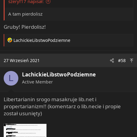
szeryf17 napisał:
A tam pierdolisz
Gruby! Pierdolisz!
R
LachickieLibstwoPodziemne
e
a
c
27 Wrzesień 2021
#58
t
i
LachickieLibstwoPodziemne
o
L
n
Active Member
s
:
Libertarianin srogo masakruje lib.net i
propertarianizm!! (komentarz o lib.necie i propie
został usunięty)