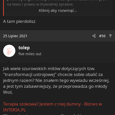
na lewo i prawo w trywialnej sprawie.
Kliknij aby rozwinąć...
A tam pierdolisz
25 Lipiec 2021
#56
tolep
five miles out
Jak wiele szurowskich mitów dotyczących tzw.
"transformacji ustrojowej" chcecie sobie obalić za
jednym razem? Nie znałem tego wywiadu wcześniej,
a jest tym zabawniejszy, że przeprowadza go młody
Woś.
Terapia szokowa? Jestem z niej dumny - Biznes w
INTERIA.PL