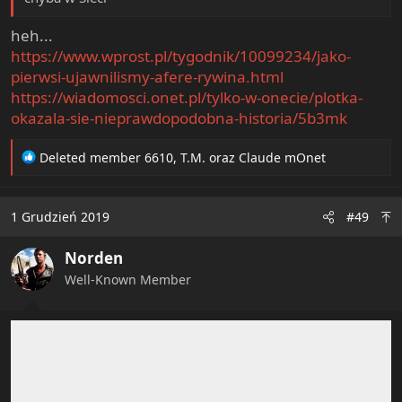
heh...
https://www.wprost.pl/tygodnik/10099234/jako-
pierwsi-ujawnilismy-afere-rywina.html
https://wiadomosci.onet.pl/tylko-w-onecie/plotka-
okazala-sie-nieprawdopodobna-historia/5b3mk
R
Deleted member 6610
,
T.M.
oraz
Claude mOnet
e
a
c
1 Grudzień 2019
#49
t
i
Norden
o
n
Well-Known Member
s
: