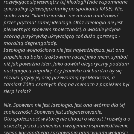
rozwijające się wewnątrz tej ideologii (vide wspominane
spierdoliny śpiewające barkę po spotkaniu KASE). Nie,
społeczność "libertariańską" nie można analizować
przez pryzmat samej ideologii. Otóż ideologia nie jest
pierwotnym spoiwem społeczności, a właśnie jedynie
wtórną przykrywką ukrywającą coś dużo gorszego -
moralną degrengoladę.
Ideologia wolnościowa nie jest najważniejsza, jest ona
zupełnie na boku, traktowana raczej jako mem, symbol
niż jak poważna idea. Jako dowód alegoryczny poddam
następującą zagadkę: Czy Jebawka tak bardzo by się
różniła gdyby jej osią przewodnią był Marksizm, a
zamiast Żółto-czarnych flag na memach z papieżem był
sierp i młot?
Nie. Spoiwem nie jest ideologia, jest ona wtórna dla tej
społeczności. Spoiwem jest zdegenerowanie.
Oto społeczność w której nie chodzi o wzrost i rozwój a o
ucieczkę przed sumieniem i wzajemne usprawiedliwienie
swego karygodnego zachowania pryncypiami wolności.