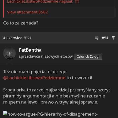
LachickieLibstwoPodziemne napisał:
View attachment 8562
Co to za żenada?
4 Czerwiec 2021
#54
FatBantha
sprzedawca niszowych etosów
Członek Załogi
Też nie mam pojęcia, dlaczego
@LachickieLibstwoPodziemne
to tu wrzucił.
Sroga orka to raczej najbardziej przemyślany szczyt
piramidy argumentacji a nie bezmyślne rzucanie
mięsem na lewo i prawo w trywialnej sprawie.