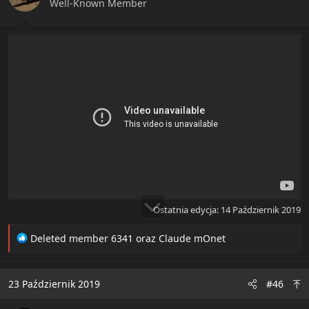
n
Well-Known Member
s
:
Ostatnia edycja:
14 Październik 2019
R
Deleted member 6341
oraz
Claude mOnet
e
a
c
23 Październik 2019
#46
t
i