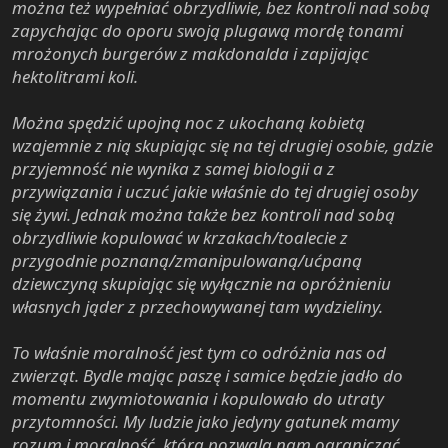
można też wypełniać obrzydliwie, bez kontroli nad sobą
zapychając do oporu swoją plugawą mordę tonami
mrożonych burgerów z makdonalda i zapijając
hektolitrami koli.
Można spędzić upojną noc z ukochaną kobietą
wzajemnie z nią skupiając się na tej drugiej osobie, gdzie
przyjemność nie wynika z samej biologii a z
przywiązania i uczuć jakie właśnie do tej drugiej osoby
się żywi. Jednak można także bez kontroli nad sobą
obrzydliwie kopulować w krzakach/toalecie z
przygodnie poznaną/zmanipulowaną/ućpaną
dziewczyną skupiając się wyłącznie na opróżnieniu
własnych jąder z przechowywanej tam wydzieliny.
To właśnie moralność jest tym co odróżnia nas od
zwierząt. Bydle mając paszę i samice będzie jadło do
momentu zwymiotowania i kopulowało do utraty
przytomności. My ludzie jako jedyny gatunek mamy
rozum i moralność, która pozwala nam ograniczać