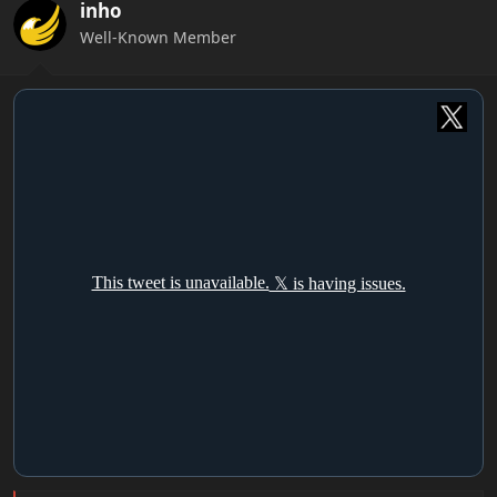
inho
o
n
Well-Known Member
s
: