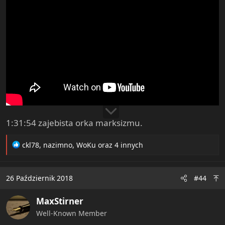
1:31:54 zajebista orka marksizmu.
R
ckl78
,
nazimno
,
WoKu
oraz 4 innych
e
a
c
26 Październik 2018
#44
t
i
MaxStirner
o
n
Well-Known Member
s