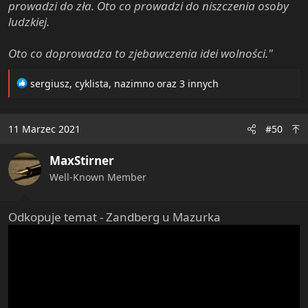
prowadzi do zła. Oto co prowadzi do niszczenia osoby
ludzkiej.
Oto co doprowadza to zjebawczenia idei wolności."
R
sergiusz
,
cyklista
,
nazimno
oraz 3 innych
e
a
c
11 Marzec 2021
#50
t
i
MaxStirner
o
n
Well-Known Member
s
:
Odkopuje temat - Zandberg u Mazurka