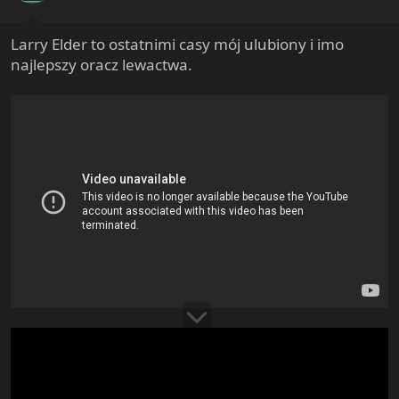
s
:
Larry Elder to ostatnimi casy mój ulubiony i imo
najlepszy oracz lewactwa.