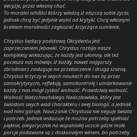
decyzje, przez własną chuć.
To moralni nihiliści którzy wiedzą iż niszczą sobie życia,
jednak chcą być jedynie wolni od krytyki. Chcą własnym
brakiem moralności zagłuszać krzyczące sumienie.
Chrystus będący podstawą Okcydentu jest
zaprzeczeniem Jebawki. Chrystus rozbija nasze
kompleksy wskazując, że każdy jest ułomny, ale też
pociesza nas mówiąc iż każdy, nawet najgorszy
zbrodniarz zasługuje na przebaczenie i drugą szansę.
Chrystus krzyczy w swych naukach do nas by przez
samokrytycyzm, refleksję, samokontrolę i umiarkowanie
każdy z nas mógł zyskać wolność. Prawdziwą wolność.
Wolność Nietzcheańskiego Nadczłowieka, który jest
świadom swych wad charakteru i swej biologii, a jednak
nad nimi góruje. Nauczanie Chrystusa nie neguje świata
i potrzeb. Jednak wskazuje że można potrzeby spełniać
pięknie, alegorycznie na wspaniałej uczcie gdzie małe
porcje podawane są z doskonałym winem, bo potrzeby