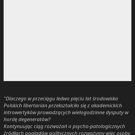
"Dlaczego w przeciągu ledwo pięciu lat środowisko
Polskich libertarian przekształciło się z akademickich
introwertyków prowadzących wielogodzinne dysputy w
hordę degeneratów?
Kontynuując ciąg rozważań o psycho-patologicznych
źródłach poglądów politycznych rozważymy więc osoby