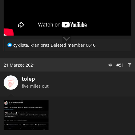
R
cyklista
,
kran
oraz
Deleted member 6610
e
a
c
21 Marzec 2021
#51
t
i
tolep
o
n
five miles out
s
: