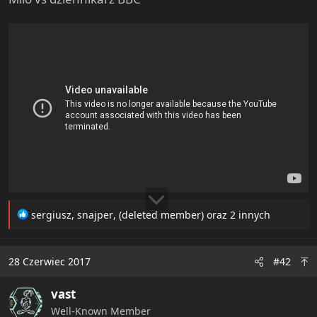
e
r
R
sergiusz
,
snajper
,
(deleted member)
oraz 2 innych
e
a
c
28 Czerwiec 2017
#42
t
i
vast
o
n
Well-Known Member