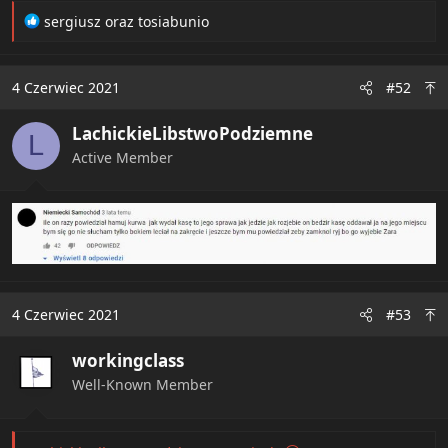
R
sergiusz
oraz
tosiabunio
e
a
c
4 Czerwiec 2021
#52
t
i
LachickieLibstwoPodziemne
o
L
n
Active Member
s
:
4 Czerwiec 2021
#53
workingclass
Well-Known Member