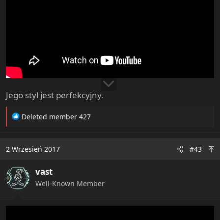
Jego styl jest perfekcyjny.
R
Deleted member 427
e
a
c
2 Wrzesień 2017
#43
t
i
vast
o
n
Well-Known Member
s
: