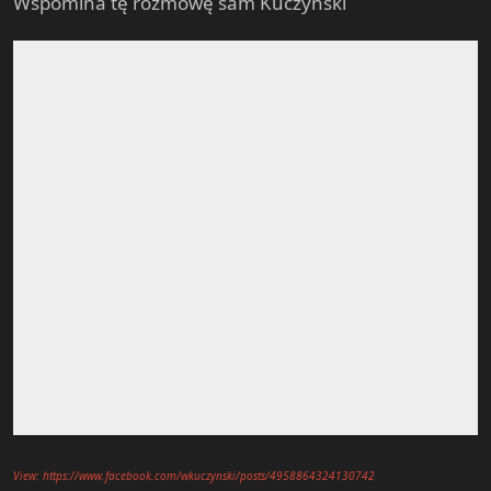
Wspomina tę rozmowę sam Kuczyński
View: https://www.facebook.com/wkuczynski/posts/4958864324130742