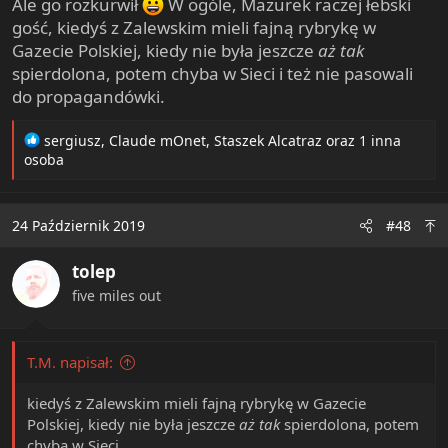
Ale go rozkurwił
W ogóle, Mazurek raczej łebski
gość, kiedyś z Zalewskim mieli fajną rybrykę w
Gazecie Polskiej, kiedy nie była jeszcze
aż tak
spierdolona, potem chyba w Sieci i też nie pasowali
do propagandówki.
R
sergiusz
,
Claude mOnet
,
Staszek Alcatraz
oraz 1 inna
e
osoba
a
c
t
24 Październik 2019
#48
i
o
tolep
n
s
five miles out
:
T.M. napisał:
kiedyś z Zalewskim mieli fajną rybrykę w Gazecie
Polskiej, kiedy nie była jeszcze
aż tak
spierdolona, potem
chyba w Sieci