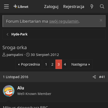
Zaloguj
Rejestracja
Forum Libertarian ma
swój regulamin
.
Hyde-Park
Sroga orka
T
R
pampalini
30 Sierpień 2012
h
o
Poprzednia
1
2
3
4
Następna
r
z
e
p
a
o
1 Listopad 2016
#41
d
c
s
z
Alu
t
ę
Well-Known Member
a
t
r
y
t
Milo vs dziennikarz BBC