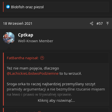
R
Blobfish
oraz
piezol
e
a
c
18 Wrzesień 2021
#57
t
i
Cptkap
o
n
Well-Known Member
s
:
FatBantha napisał:
Też nie mam pojęcia, dlaczego
@LachickieLibstwoPodziemne
to tu wrzucił.
Sroga orka to raczej najbardziej przemyślany szczyt
piramidy argumentacji a nie bezmyślne rzucanie mięsem
na lewo i prawo w trywialnej sprawie.
Kliknij aby rozwinąć...