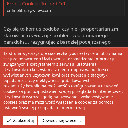
Error - Cookies Turned Off
onlinelibrary.wiley.com
Czy się to komuś podoba, czy nie - propertarianizm
klarownie rozwiązuje problem wspomnianego
paradoksu, rezygnując z bardziej podejrzanego
elementu przy uznaniu, że samoposiadanie może
Ta strona wykorzystuje ciasteczka (cookies) w celu: utrzymania
być co najwyżej przygodne i nie powinno mieć rangi
sesji zalogowanego Użytkownika, gromadzenia informacji
aksjomatu.
związanych z korzystaniem z serwisu, ułatwienia
Użytkownikom korzystania z niego, dopasowania treści
Zresztą, samoposiadanie w libertarianizmie to taki
wyświetlanych Użytkownikowi oraz tworzenia statystyk
oglądalności czy efektywności publikowanych
sam niezbywalny, godnościowy kwiatek do kożucha
reklam.Użytkownik ma możliwość skonfigurowania ustawień
jak wspomniany personalizm chrześcijański. Jeżeli
cookies za pomocą ustawień swojej przeglądarki internetowej.
ktoś potrzebuje podbudowy moralnej, niech sobie
Użytkownik wyraża zgodę na używanie i wykorzystywanie
znajdzie autorytet moralny, zamiast szukać go w
cookies oraz ma możliwość wyłączenia cookies za pomocą
ideologiach czy projektach ustrojowych.
ustawień swojej przeglądarki internetowej.
Bo równie dobrze, mógłby rozpocząć dyskusję o
Zaakceptuj
Dowiedz się więcej.…
niedoborach godności w ramach metody d'Hondta