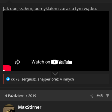
:
Jak obejrzałem, pomyślałem zaraz o tym wątku:
R
ckl78
,
sergiusz
,
snajper
oraz 4 innych
e
a
c
14 Październik 2019
#45
t
i
MaxStirner
o