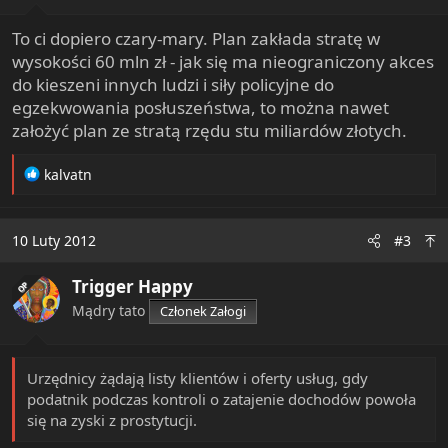
rozgrywanych w ramach mistrzostw Europy w piłce
nożnej Euro 2012 TVP straci ok. 50 mln zł.
To ci dopiero czary-mary. Plan zakłada stratę w
wysokości 60 mln zł - jak się ma nieograniczony akces
do kieszeni innych ludzi i siły policyjne do
egzekwowania posłuszeństwa, to można nawet
założyć plan ze stratą rzędu stu miliardów złotych.
R
kalvatn
e
a
c
10 Luty 2012
#3
t
i
Trigger Happy
o
OP
n
Mądry tato
Członek Załogi
s
:
Urzędnicy żądają listy klientów i oferty usług, gdy
podatnik podczas kontroli o zatajenie dochodów powoła
się na zyski z prostytucji.