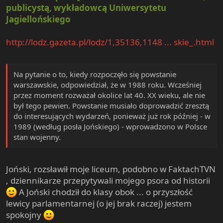
wykształcenia i obywatelstwa, jest utopijna. Wiemy to,
publicystą, wykładowcą Uniwersytetu
lecz mocą biurokratycznej inercji brniemy w hipokryzję.
Jagiellońskiego
Uczymy masy matematyki, choć i tak zostaną z tego
cztery działania, na polskim epatujemy dzieci językiem
http://lodz.gazeta.pl/lodz/1,35136,1148 ... skie_.html
filologii i krytyki literackiej, a i tak większość nigdy nie
będzie czytać, latami uczymy historii, a w głowach
większości zostanie tylko parę imion i nazw.
Masowe
Na pytanie o to, kiedy rozpoczęło się powstanie
wykształcenie jest po prostu biologicznie
warszawskie, odpowiedział, że w 1988 roku. Wcześniej
niemożliwe.
Szkoła jest fikcją i uczy fikcji. Wszyscy coś
przez moment rozważał okolice lat 40. XX wieku, ale nie
udają, a w dodatku jest internet i nikt już nie może
był tego pewien. Powstanie musiało doprowadzić zresztą
rozkminić
, po co wypalać na mózgu rzeczy, które są na
do interesujących wydarzeń, ponieważ już rok później - w
zawołanie w telefonie. I wychodzi szydło z worka -
1989 (według posła Jońskiego) - wprowadzono w Polsce
fikcyjne wykształcenie, śmieciowe umowy i wielka, często
stan wojenny.
słuszna, frustracja młodych.
Joński, rozsławił moje liceum, podobno w FaktachTVN
, dziennikarze przepytywali mojego psora od historii
A Joński chodził do klasy obok ... o przyszłość
lewicy parlamentarnej (o jej brak raczej) jestem
spokojny