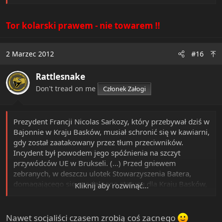
Polski Związek Kolarski - jest na skraju bankructwa -
twierdzi gazeta.
Tor kolarski prawem - nie towarem !!
Powodem zamieszania jest dług Polskiego Związku
Kolarskiego. Nie zapłacił on wykonawcy, Mostostalowi
2 Marzec 2012
#16
Puławy, za dodatkowe prace przy budowie toru - blisko 6
mln zł. Komornik na wniosek wierzyciela może więc
zlicytować obiekt. PZKol nie zapłaci, bo tonie w długach,
Rattlesnake
a resort umywa ręce. - Nie możemy umorzyć tego długu
Don't tread on me
Członek Załogi
- mówi Tadeusz Rybak, prezes Mostostalu Puławy.
Utrzymanie BGŻ Areny - obiektu o kubaturze 255
Prezydent Francji Nicolas Sarkozy, który przebywał dziś w
tys. m sześć., z drewnianym torem z sosny
Bajonnie w Kraju Basków, musiał schronić się w kawiarni,
syberyjskiej wymagającym utrzymywania
gdy został zaatakowany przez tłum przeciwników.
wewnątrz określonej temperatury i wilgotności -
Incydent był powodem jego spóźnienia na szczyt
kosztuje zimą nawet 120 tys. zł miesięcznie.
PZKol na
przywódców UE w Brukseli. (...) Przed gniewem
to nie stać.
zebranych, w deszczu ulotek Stowarzyszenia Batera,
domagającego się specjalnego statusu dla Kraju Basków,
Kliknij aby rozwinąć...
Sytuację związku pogarsza fakt, że w tym roku z
Sarkozy schronił się w kawiarni Bar du Palais. Wściekły
ministerstwa otrzyma ok. 3 mln zł mniej dotacji niż w
tłum zaczął wówczas obrzucać lokal jajkami.
latach ubiegłych. Jedynym sponsorem jest spółka
Nawet socjaliści czasem zrobią coś zacnego
produkująca buty - CCC. Długu wobec Mostostalu