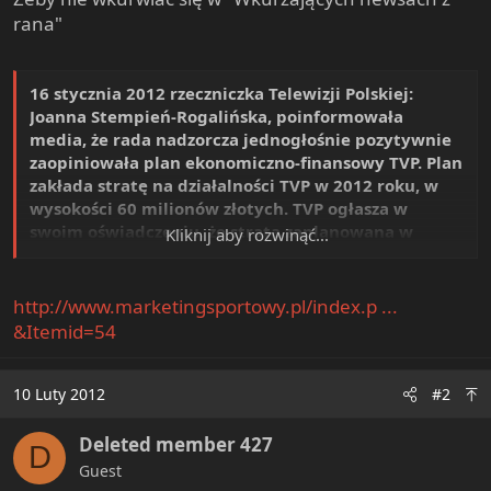
e
rana"
r
16 stycznia 2012 rzeczniczka Telewizji Polskiej:
Joanna Stempień-Rogalińska, poinformowała
media, że rada nadzorcza jednogłośnie pozytywnie
zaopiniowała plan ekonomiczno-finansowy TVP. Plan
zakłada stratę na działalności TVP w 2012 roku, w
wysokości 60 milionów złotych. TVP ogłasza w
swoim oświadczeniu, że strata zaplanowana w
Kliknij aby rozwinąć...
budżecie Telewizji Polskiej na 2012 rok "jest
uzasadniona jednorazowymi wydatkami
związanymi z wprowadzaniem naziemnej telewizji
http://www.marketingsportowy.pl/index.p ...
cyfrowej oraz KOSZTAMI związanymi z obsługą Euro
&Itemid=54
2012 i Igrzysk Olimpijskich w Londynie(...)"
Oświadczenia TVP nie należy traktować jako
10 Luty 2012
#2
jednorazowej wpadki lub pomyłki, która zostanie
skorygowana w kolejnych wypowiedziach. Już pod
Deleted member 427
D
koniec 2011 roku prezes telewizji Juliusz Braun
Guest
zwracał uwagę że na samej transmisji meczów