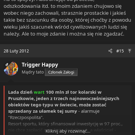
odszkodowania itd. to moim zdaniem chujowo się
wobec niego zachowali, strasznie prostackie i jakieś
takie bez szacunku dla osoby, której choćby z powodu
wieku jakiś szacunek wśród cywilizowanych ludzi się
należy. Ale to moje zdanie i można się nie zgadzać.
28 Luty 2012
#15
Trigger Happy
OP
Mądry tato
Członek Załogi
Lada dzień
wart
100 mln zł tor kolarski w
Pruszkowie, jeden z trzech najnowocześniejszych
obiektów tego typu w świecie, może zostać
sprzedany za ułamek tej sumy
- alarmuje
"Rzeczpospolita".
Resort sportu, który sfinansował inwestycję w 97 proc.,
nie chce zapłacić za roboty dodatkowe, a właściciel -
Kliknij aby rozwinąć...