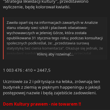
"Strategia likwidacji kultury", przedstawiono
wyliczenie, będę kolorował kwiatki.
Zawiła oparł się na informacjach zawartych w Analizie
stanu oświaty sieci szkół i placówek oświatowo-
wychowawczych w Jeleniej Górze, która została
opublikowana 31 stycznia tego roku; podczas konsultacji
społecznych podkreślał, że: „przedstawia surową
statystykę bez cienia komentarza”. Okazuje się jednak, że
prezydent niedokładnie, bądź wcale nie przeczytał
Kliknij aby rozwinąć...
dokumentu.
Analiza… przedstawia
„surowe”
liczby
dotyczące uczniów, korzystających z działalności
MDK.
W roku szkolnym 2009/2010 były to 384 osoby,
1 003 476 : 410 = 2447,5
rok później 390 osób, w roku 2011/2012 jest to 410
osób.
Wzrost liczby zainteresowanych jest może
Uczniowie za 2 i pół tysiąca na łebka, zrównają ten
niewielki, ale wyraźny.
budynek z ziemią w pięknym happeningu o jakiejś
(...).
W 2012 roku na działalność domu kultury
postępowej nazwie i będą zajebiście zadowoleni.
przeznaczono dokładnie 1 003 476 złotych.
Kwota
wszystkich wydatków budżetowych na 2012 rok to
Dom Kultury prawem - nie towarem !!
425 738 847 złotych.
Placówka zatrudnia 20 osób - z