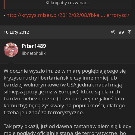
Kliknij aby rozwinąć...
The extremists may refuse to pay taxes, defy government
environmental regulations and believe the United States
-
http://kryzys.mises.pl/2012/02/08/fbi-a ... errorysci/
went bankrupt by going off the gold standard.
10 Luty 2012
#9
Ekstremiści mogą odmawiać płacenia podatków (jak
Warren Buffett korzystający z ulg?), unikać regulacji o
Piter1489
ochronie środowiska (jak sam rząd, który ma
ograniczoną odpowiedzialność do pewnej wielkości
libnetoholik
szkód?) i „wierzyć w to, że USA zbankrutowało
odchodząc od standardu złota”. Muszę przyznać, że jak
Widocznie wyszło im, że w miarę pogłębiającego się
zobaczyłem tę informację na zerohedge, to ciężko było
kryzysu ruchy libertariańskie czy inne mniej lub
uwierzyć.
bardziej wolnorynkowe (w USA jednak nadal mają
Można się tylko zastanawiać, jak pokrętna musiała być
silniejszą pozycję niż w Europie), które są dla nich
droga tego stwierdzenia o „standardzie złota”, że znalazło
bardzo niebezpieczne (dużo bardziej niż jakieś tam
się w takim komunikacie. W normalnych warunkach
komuchy) będą zyskiwały na popularności, dlatego
pomyślałbym, że to dowcip, ale wygląda na to, że FBI
trzeba je uznać za terrorystyczne.
niechcący się wygadało, kogo monitoruje i na co wydaje
pieniądze podatnika.
Tak przy okazji, już od dawna zastanawiałem się kiedy
moje poglądy oficjalnie staną się terrorystyczne, bo
FBI najwyraźniej obserwuje serwery i strony, które