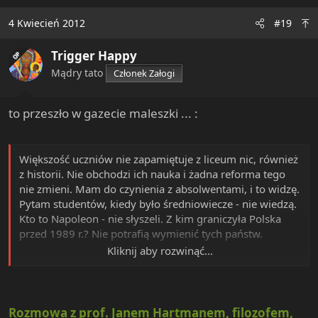
czego 12 nauczycieli i 8 pracowników
administracyjnych.
4 Kwiecień 2012
#19
Przyznany milion dzielony jest na pensje i ubezpieczenia
pracowników – na ten cel przeznaczone jest 723 tysiące
Trigger Happy
OP
złotych. 38 tysięcy idzie na tzw. opłaty rzeczowe - czynsz,
Mądry tato
Członek Załogi
ogrzewanie, telefony. Około 40 tysięcy złotych pozostaje
na organizowanie wydarzeń, nagrody i promocję MDK.
to przeszło w gazecie maleszki ... :
Większość uczniów nie zapamiętuje z liceum nic, również
z historii. Nie obchodzi ich nauka i żadna reforma tego
nie zmieni. Mam do czynienia z absolwentami, i to widzę.
Pytam studentów, kiedy było średniowiecze - nie wiedzą.
Kto to Napoleon - nie słyszeli. Z kim graniczyła Polska
przed 1989 r.? Nie potrafią wymienić tych państw.
Kliknij aby rozwinąć...
Musimy się przyznać, że oświeceniowo-romantyczny
pomysł masowego kształcenia na poziomie średnim nie
wypalił. Idea powołania wielkiego systemu szkolnictwa,
który doprowadziłby masy na próg inteligenckiego
Rozmowa z prof. Janem Hartmanem, filozofem,