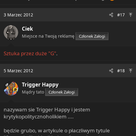
Dopiero po godzinie przybyła na miejsce policja i
związek nie jest w stanie spłacić bez pomocy
umożliwiła szefowi państwa opuszczenie kawiarni - pod
Ministerstwa Sportu.
3 Marzec 2012
#17
osłoną parasoli.
Przez brak decyzji kierownictwa resortu
państwo może
Ciek
stracić
jeden z najnowocześniejszych obiektów na
Miejsce na Twoją reklamę
Członek Załogi
świecie - pisze "Rzeczpospolita".
Sztuka przez duże "G"
.
5 Marzec 2012
#18
Trigger Happy
OP
Mądry tato
Członek Załogi
nazywam sie Trigger Happy i jestem
krytykopolitycznoholikiem ....
będzie grubo, w artykule o płaczliwym tytule