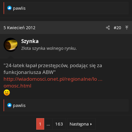
R
pawlis
e
a
c
5 Kwiecień 2012
#20
t
i
Szynka
o
n
Złota szynka wolnego rynku.
s
:
"24-latek łapał przestępców, podając się za
funkcjonariusza ABW"
http://wiadomosci.onet.pl/regionalne/lo ...
omosc.html
R
pawlis
e
a
c
1
…
163
Następna
t