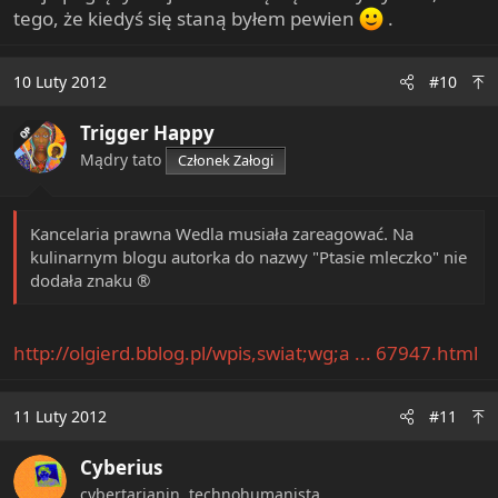
tego, że kiedyś się staną byłem pewien
.
zwracają uwagę na to, że za czasów standardu złota (XIX
wiek) mieliśmy: brak problemów bezrobocia, dużo
mniejsze zadłużenie, brak inflacji, dużo wyższy wzrost
10 Luty 2012
#10
gospodarczy. Od czasu do czasu mieliśmy bańki, które
jednak nie były większe od tych, jakie się pojawiły po
Trigger Happy
OP
wprowadzeniu do życia Systemu Rezerwy Federalnej w
Mądry tato
1913. A zresztą problemy tych baniek można by
Członek Załogi
rozwiązać odpowiednimi regulacjami, na przykład
stuprocentową rezerwą bankową (choć tu dyskusja jest
otwarta).
Kancelaria prawna Wedla musiała zareagować. Na
kulinarnym blogu autorka do nazwy "Ptasie mleczko" nie
dodała znaku ®
http://olgierd.bblog.pl/wpis,swiat;wg;a ... 67947.html
11 Luty 2012
#11
Cyberius
cybertarianin, technohumanista