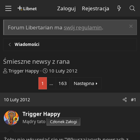
Zaloguj
Rejestracja
Forum Libertarian ma
swój regulamin
.
Wiadomości
Śmieszne newsy z rana
T
R
Trigger Happy
10 Luty 2012
h
o
1
…
163
Następna
r
z
e
p
a
o
10 Luty 2012
#1
d
c
s
z
Trigger Happy
t
ę
Mądry tato
Członek Załogi
a
t
r
y
t
Żeby nie wkurwiać się w "Wkurzających newsach z