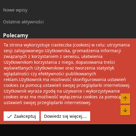
Nowe wpisy
Ostatnie aktywności
Polecamy
Ta strona wykorzystuje ciasteczka (cookies) w celu: utrzymania
Wolnościowe cytaty
sesji zalogowanego Użytkownika, gromadzenia informacji
związanych z korzystaniem z serwisu, ułatwienia
Użytkownikom korzystania z niego, dopasowania treści
Udostępnij
wyświetlanych Użytkownikowi oraz tworzenia statystyk
oglądalności czy efektywności publikowanych
Facebook
Twitter
Reddit
Pinterest
Tumblr
WhatsApp
Umieść Link
reklam.Użytkownik ma możliwość skonfigurowania ustawień
cookies za pomocą ustawień swojej przeglądarki internetowej.
Użytkownik wyraża zgodę na używanie i wykorzystywanie
cookies oraz ma możliwość wyłączenia cookies za pomocą
®
Community platform by XenForo
© 2010-2022 XenForo Ltd.
Do 
ustawień swojej przeglądarki internetowej.
Design by:
Pixel Exit
Bot
Tłumaczenie wykonane przez
XboxForum.pl
. |
Media embeds
Zaakceptuj
Dowiedz się więcej.…
via s9e/MediaSites