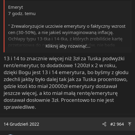
www.bankier.pl
Emeryt
7 godz. temu
" Zrewaloryzujcie uczciwie emerytury o faktyczny wzrost
cen (30-50%), a nie jakieś wyimaginowaną inflację.
Ochłapy typu 13-tka i 14-tka, z których zrobiliście kartę
przetargową do nadchodzących wyborów, nie będę
Kliknij aby rozwinąć...
wtedy potrzebne! Prawda jest taka, że wielu emerytów
stołuje się w jadło dzielniach dla ubogich a nawet w
13 i 14 to znacznie więcej niż 3zł za Tuska podwyżki
śmietnikach! Tyle warte są teraz te pieniądze!"
rent/emerytur, to dodatkowe 1200zł x 2 w roku,
dzięki Bogu jest 13 i 14 emerytura, bo byśmy z głodu
zdechli jakby było dalej tak jak za Tuska procentowo,
gdzie ktoś kto miał 20000zł emerytury dostawał
jeszcze więcej, a kto miał małą rentę/emeryturę
dostawał dosłownie 3zł. Procentowo to nie jest
sprawiedliwe.
14 Grudzień 2022
#2 964