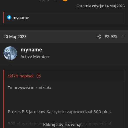
Ostatnia edycja:
14 Maj 2023
R
myname
e
a
c
20 Maj 2023
#2 975
t
i
myname
o
n
Active Member
s
:
ckl78 napisał:
To oczywiście zadziała.
Prezes PiS Jarosław Kaczyński zapowiedział 800 plus
500 plus od nowego roku to 800 plus - zapowiedział
Kliknij aby rozwinąć...