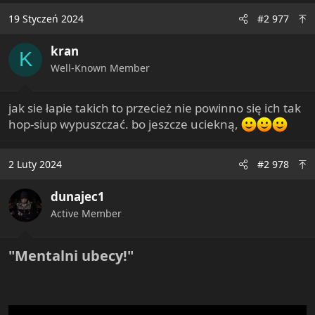
c
19 Styczeń 2024
#2 977
t
i
kran
o
K
n
Well-Known Member
s
:
jak sie łapie takich to przecież nie powinno się ich tak
hop-siup wypuszczać. bo jeszcze uciekną,
2 Luty 2024
#2 978
dunajec1
Active Member
"Mentalni ubecy!"​