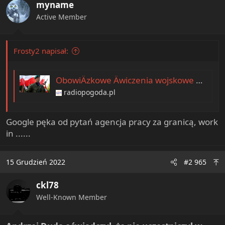
myname
Active Member
Frosty2 napisał:
ObowiÄzkowe Äwiczenia wojskowe â kto moÅ¼e dostaÄ wezwanie [WyjaÅniamy]
radiopogoda.pl
Google pęka od pytań agencja pracy za granicą, work
in ......
15 Grudzień 2022
#2 965
ckl78
Well-Known Member