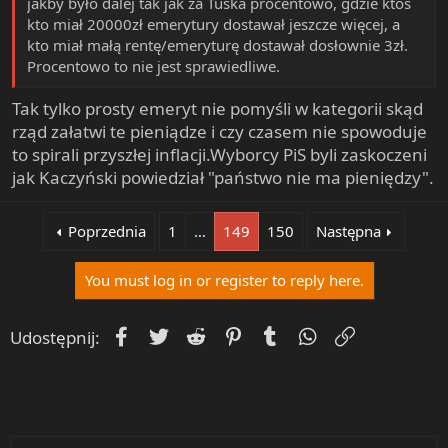
jakby było dalej tak jak za Tuska procentowo, gdzie ktoś
kto miał 20000zł emerytury dostawał jeszcze więcej, a
kto miał małą rentę/emeryturę dostawał dosłownie 3zł.
Procentowo to nie jest sprawiedliwe.
Tak tylko prosty emeryt nie pomyśli w kategorii skąd
rząd załatwi te pieniądze i czy czasem nie spowoduje
to spirali przyszłej inflacji.Wyborcy PiS byli zaskoczeni
jak Kaczyński powiedział "państwo nie ma pieniędzy".
Poprzednia
1
…
149
150
Następna
You must log in or register to reply here.
Facebook
Twitter
Reddit
Pinterest
Tumblr
WhatsApp
Umieść Lin
Udostępnij: