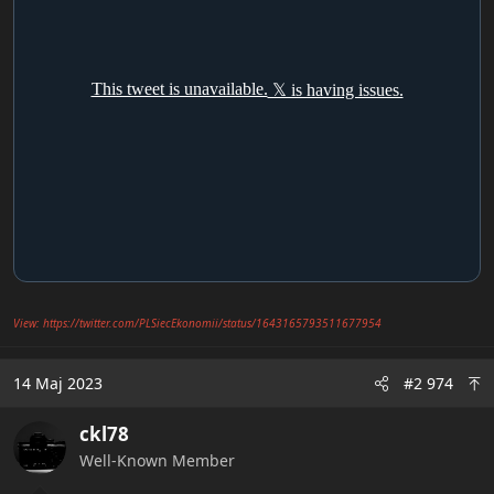
View: https://twitter.com/PLSiecEkonomii/status/1643165793511677954
14 Maj 2023
#2 974
ckl78
Well-Known Member