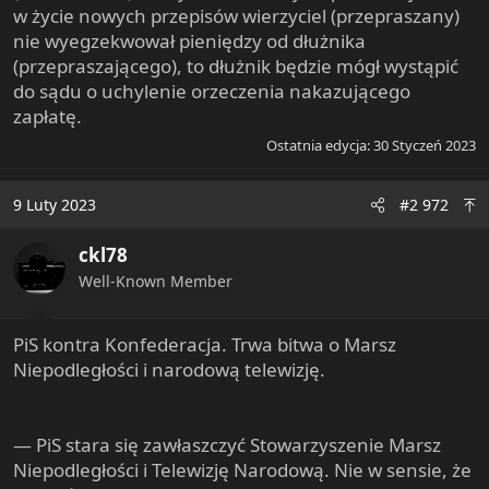
w życie nowych przepisów wierzyciel (przepraszany)
sądu o uchylenie orzeczenia nakazującego zapłatę.
nie wyegzekwował pieniędzy od dłużnika
(przepraszającego), to dłużnik będzie mógł wystąpić
Ustawa dla Kaczyńskiego? Zaoszczędziłby 700 tys. zł na przeprosinach
do sądu o uchylenie orzeczenia nakazującego
Sejm przyjął ustawę, która diametralnie
zapłatę.
zmienia zasady egzekwowania przeprosin
Ostatnia edycja:
30 Styczeń 2023
nakazanych przez sądy w sprawach o
naruszenie dóbr osobistych. Prawnicy
uważają,
9 Luty 2023
#2 972
www.rp.pl
ckl78
Dobrze jest tak się zachowywać, żeby nie być pozwanym.
Well-Known Member
PiS kontra Konfederacja. Trwa bitwa o Marsz
Niepodległości i narodową telewizję.
— PiS stara się zawłaszczyć Stowarzyszenie Marsz
Niepodległości i Telewizję Narodową. Nie w sensie, że