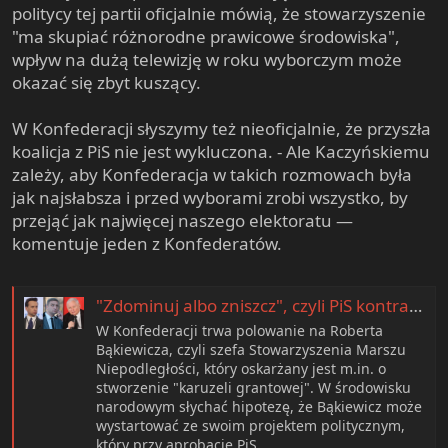
politycy tej partii oficjalnie mówią, że stowarzyszenie
"ma skupiać różnorodne prawicowe środowiska",
wpływ na dużą telewizję w roku wyborczym może
okazać się zbyt kuszący.
W Konfederacji słyszymy też nieoficjalnie, że przyszła
koalicja z PiS nie jest wykluczona. - Ale Kaczyńskiemu
zależy, aby Konfederacja w takich rozmowach była
jak najsłabsza i przed wyborami zrobi wszystko, by
przejąć jak najwięcej naszego elektoratu —
komentuje jeden z Konfederatów.
"Zdominuj albo zniszcz", czyli PiS kontra Konfederacja. Trwa bitwa o Marsz Niepodległości i narodową telewizję
W Konfederacji trwa polowanie na Roberta
Bąkiewicza, czyli szefa Stowarzyszenia Marszu
Niepodległości, który oskarżany jest m.in. o
stworzenie "karuzeli grantowej". W środowisku
narodowym słychać hipotezę, że Bąkiewicz może
wystartować ze swoim projektem politycznym,
który przy aprobacie PiS...