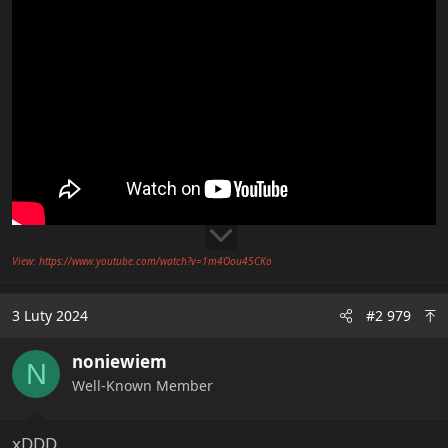
View: https://www.youtube.com/watch?v=1m4Oou45CKo
3 Luty 2024
#2 979
noniewiem
N
Well-Known Member
xDDD