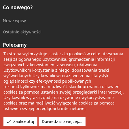
Co nowego?
Nowe wpisy
Ostatnie aktywności
Polecamy
Ta strona wykorzystuje ciasteczka (cookies) w celu: utrzymania
Wolnościowe cytaty
sesji zalogowanego Użytkownika, gromadzenia informacji
związanych z korzystaniem z serwisu, ułatwienia
Użytkownikom korzystania z niego, dopasowania treści
Udostępnij
wyświetlanych Użytkownikowi oraz tworzenia statystyk
oglądalności czy efektywności publikowanych
Facebook
Twitter
Reddit
Pinterest
Tumblr
WhatsApp
Umieść Link
reklam.Użytkownik ma możliwość skonfigurowania ustawień
cookies za pomocą ustawień swojej przeglądarki internetowej.
Użytkownik wyraża zgodę na używanie i wykorzystywanie
cookies oraz ma możliwość wyłączenia cookies za pomocą
®
Community platform by XenForo
© 2010-2022 XenForo Ltd.
ustawień swojej przeglądarki internetowej.
Design by:
Pixel Exit
Tłumaczenie wykonane przez
XboxForum.pl
. |
Media embeds
Zaakceptuj
Dowiedz się więcej.…
via s9e/MediaSites