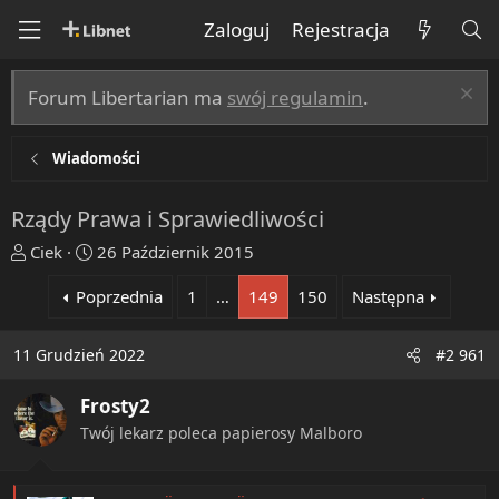
Zaloguj
Rejestracja
Forum Libertarian ma
swój regulamin
.
Wiadomości
Rządy Prawa i Sprawiedliwości
T
R
Ciek
26 Październik 2015
h
o
Poprzednia
1
…
149
150
Następna
r
z
e
p
a
o
11 Grudzień 2022
#2 961
d
c
s
z
Frosty2
t
ę
Twój lekarz poleca papierosy Malboro
a
t
r
y
t