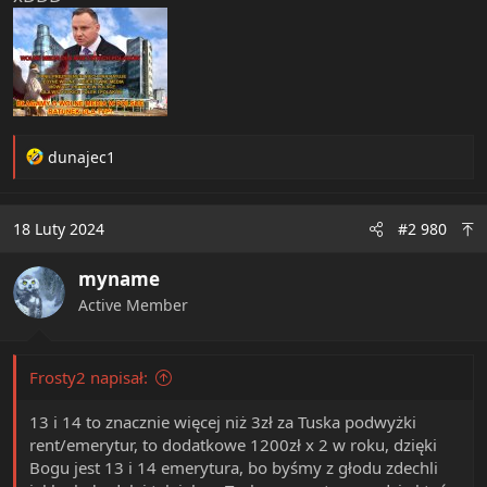
R
dunajec1
e
a
c
18 Luty 2024
#2 980
t
i
myname
o
n
Active Member
s
:
Frosty2 napisał:
13 i 14 to znacznie więcej niż 3zł za Tuska podwyżki
rent/emerytur, to dodatkowe 1200zł x 2 w roku, dzięki
Bogu jest 13 i 14 emerytura, bo byśmy z głodu zdechli