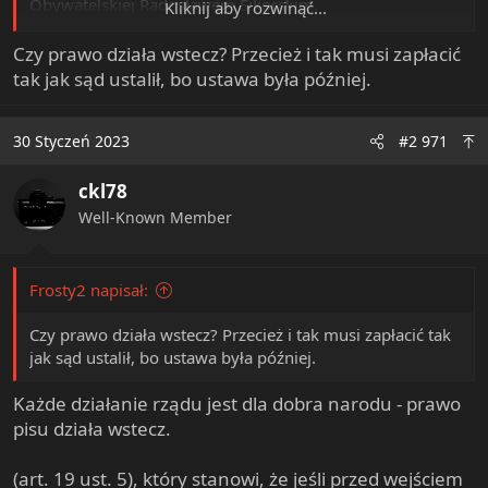
Obywatelskiej Radosławem Sikorskim.
Kliknij aby rozwinąć...
Czy prawo działa wstecz? Przecież i tak musi zapłacić
Nowo dodany par. 4 w art. 1050 k.p.c. przewiduje, że
tak jak sąd ustalił, bo ustawa była później.
jeżeli w sprawie o naruszenie dóbr osobistych dłużnik
(czyli osoba zobowiązana do opublikowania np.
30 Styczeń 2023
#2 971
przeprosin) nie składa oświadczenia odpowiedniej treści i
w odpowiedniej formie, pomimo wyznaczenia terminu
do jego złożenia i zagrożenia mu grzywną, sąd wymierzy
ckl78
dłużnikowi grzywnę do 15 tysięcy złotych i nakaże
Well-Known Member
zamieszczenie w Monitorze Sądowym i Gospodarczym
na koszt dłużnika ogłoszenia odpowiadającego treści
wymaganego oświadczenia i we właściwej dla niego
Frosty2 napisał:
formie. Zamieszczenie w MSiG takiego ogłoszenia
skutkować będzie wygaśnięciem roszczenia
Czy prawo działa wstecz? Przecież i tak musi zapłacić tak
stwierdzonego tytułem wykonawczym.
jak sąd ustalił, bo ustawa była później.
W trakcie prac sejmowych nad nowelizacją dodano w niej
Każde działanie rządu jest dla dobra narodu - prawo
przepis przejściowy (art. 19 ust. 5), który stanowi, że jeśli
pisu działa wstecz.
przed wejściem w życie nowych przepisów wierzyciel
(przepraszany) nie wyegzekwował pieniędzy od dłużnika
(art. 19 ust. 5), który stanowi, że jeśli przed wejściem
(przepraszającego), to dłużnik będzie mógł wystąpić do