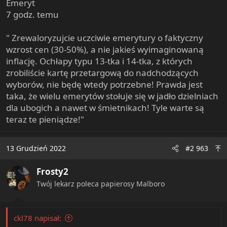
zdobycze socjalne.
Emeryt
7 godz. temu
"Jeśli my pozostaniemy przy władzy i nie zacznie się
" Zrewaloryzujcie uczciwie emerytury o faktyczny
potem wielki rabunek, to wytrzyma. Wytrzyma, bo my
wzrost cen (30-50%), a nie jakieś wyimaginowaną
nie mamy w tej chwili podstaw, żeby się spodziewać w
inflację. Ochłapy typu 13-tka i 14-tka, z których
Polsce +depresji+, czyli takiej wielkiej recesji, więc
zrobiliście kartę przetargową do nadchodzących
będziemy w stanie zapewnić to, co jest tutaj niezbędne" -
wyborów, nie będę wtedy potrzebne! Prawda jest
odpowiedział Jarosław Kaczyński.
taka, że wielu emerytów stołuje się w jadło dzielniach
dla ubogich a nawet w śmietnikach! Tyle warte są
Zapewnił, że polityka socjalna będzie pod szczególną
teraz te pieniądze!"
ochroną.
13 Grudzień 2022
#2 963
Prezes PiS: Czternasta emerytura będzie już stałym świadczeniem
Frosty2
Czternasta emerytura będzie już stałym
świadczeniem. Będziemy się starali, żeby to
Twój lekarz poleca papierosy Malboro
było na taką miarę, żeby emeryci, którzy są
dzisiaj największa ofiarą inflacji, tę inflację
odczuwali jak najmniej - powiedział w
ckl78 napisał:
niedzielę prezes PiS Jarosław Kaczyński.