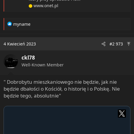
www.onet.pl
R
myname
e
a
c
4 Kwiecień 2023
#2 973
t
i
ckl78
o
n
Well-Known Member
s
:
" Dobrobytu mieszkaniowego nie będzie, jak nie
będzie dbałości o Kościół, o historię i o Polskę. Nie
będzie tego, absolutnie"