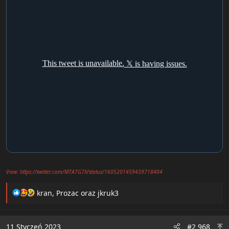
View: https://twitter.com/M7A7G7X/status/1605201459439718404
R
kran
,
Prozac
oraz
jkruk3
e
a
c
11 Styczeń 2023
#2 968