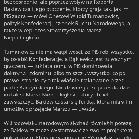
bezpośrednio, ale poprzez wpływ na Roberta
Bąkiewicza i jego otoczenie, którzy grają tak, jak im
PiS zagra — mówi Onetowi Witold Tumanowicz,
polityk Konfederacji, członek Ruchu Narodowego, a
także wiceprezes Stowarzyszenia Marsz
Niepodległości.
Tumanowicz nie ma wątpliwości, że PiS robi wszystko,
by osłabić Konfederację, a Bąkiewicz jest tu ważnym
graczem. — Już lata temu w PiS dominowała
doktryna "zdominuj albo zniszcz", wszystko, co po
prawej stronie było tak właśnie traktowane przez
partię Kaczyńskiego. Nic dziwnego, że przeszkadzał
im także Marsz Niepodległości, który chcieli
zawłaszczyć. Bąkiewicz stał się furtką, która miała im
umożliwić przejęcie Marszu — uważa.
W środowisku narodowym słychać również hipotezę,
że Bąkiewicz może wystartować ze swoim projektem
politycznym, który przy aprobacie PiS miałby na celu