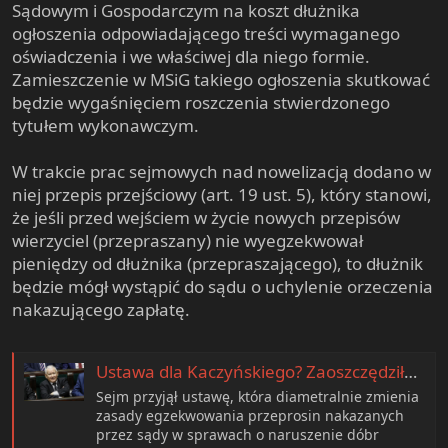
Sądowym i Gospodarczym na koszt dłużnika
ogłoszenia odpowiadającego treści wymaganego
oświadczenia i we właściwej dla niego formie.
Zamieszczenie w MSiG takiego ogłoszenia skutkować
będzie wygaśnięciem roszczenia stwierdzonego
tytułem wykonawczym.
W trakcie prac sejmowych nad nowelizacją dodano w
niej przepis przejściowy (art. 19 ust. 5), który stanowi,
że jeśli przed wejściem w życie nowych przepisów
wierzyciel (przepraszany) nie wyegzekwował
pieniędzy od dłużnika (przepraszającego), to dłużnik
będzie mógł wystąpić do sądu o uchylenie orzeczenia
nakazującego zapłatę.
Ustawa dla Kaczyńskiego? Zaoszczędziłby 700 tys. zł na przeprosinach
Sejm przyjął ustawę, która diametralnie zmienia
zasady egzekwowania przeprosin nakazanych
przez sądy w sprawach o naruszenie dóbr