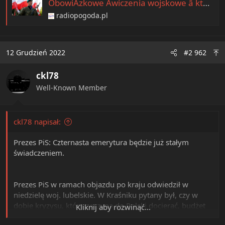
ObowiÄzkowe Äwiczenia wojskowe â kto moÅ¼e dostaÄ wezwanie [WyjaÅniamy]
e
r
radiopogoda.pl
12 Grudzień 2022
#2 962
ckl78
Well-Known Member
ckl78 napisał:
Prezes PiS: Czternasta emerytura będzie już stałym
świadczeniem.
Prezes PiS w ramach objazdu po kraju odwiedził w
niedzielę woj. lubelskie. W Kraśniku pytany był, czy w
dobie kryzysu, który zaczyna do Polski docierać, budżet
Kliknij aby rozwinąć...
państwa wytrzyma trzynastą, czternastą emeryturę inne