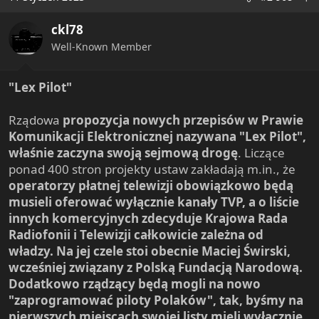
t
i
ckl78
o
n
Well-Known Member
s
:
"Lex Pilot"
Rządowa
propozycja nowych przepisów w Prawie
Komunikacji Elektronicznej nazywana "Lex Pilot",
właśnie zaczyna swoją sejmową drogę
. Liczące
ponad 400 stron projekty ustaw zakładają m.in., że
operatorzy płatnej telewizji obowiązkowo będą
musieli oferować wyłącznie kanały TVP, a o liście
innych komercyjnych zdecyduje Krajowa Rada
Radiofonii i Telewizji całkowicie zależna od
władzy. Na jej czele stoi obecnie Maciej Świrski,
wcześniej związany z Polską Fundacją Narodową.
Dodatkowo rządzący będą mogli na nowo
"zaprogramować piloty Polaków", tak, byśmy na
pierwszych miejscach swojej listy mieli wyłącznie