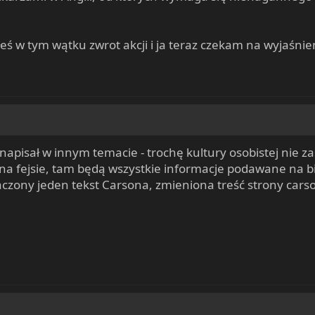
łeś w tym wątku zwrot akcji i ja teraz czekam na wyjaśnie
ś napisał w innym temacie - trochę kultury osobistej nie z
a fejsie, tam będą wszystkie informacje podawane na bież
zony jeden tekst Carsona, zmieniona treść strony carson.