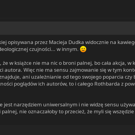
ńskiej opisywana przez Macieja Dudka widocznie na kawie
ologicznej czujności... w innym.
, że w książce nie ma nic o broni palnej, bo cała akcja, w
ości autora. Więc nie ma sensu zajmowanie się w tym ko
e znajduje, ani uzależnianie od tego swojego poparcia c
ości poglądów ich autorów, to i całego Rothbarda z po
ie jest narzędziem uniwersalnym i nie widzę sensu używa
alnej, nie oznaczałoby to przecież, że myli się wszędzie 