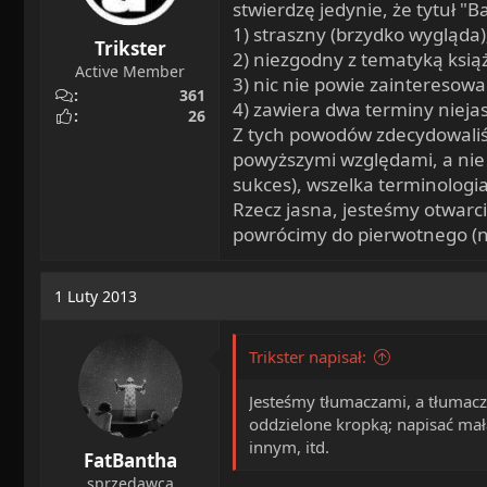
stwierdzę jedynie, że tytuł 
1) straszny (brzydko wygląda)
Trikster
2) niezgodny z tematyką książ
Active Member
3) nic nie powie zainteresowa
361
4) zawiera dwa terminy niejas
26
Z tych powodów zdecydowaliśm
powyższymi względami, a nie 
sukces), wszelka terminolog
Rzecz jasna, jesteśmy otwarc
powrócimy do pierwotnego (no
1 Luty 2013
Trikster napisał:
Jesteśmy tłumaczami, a tłumacz
oddzielone kropką; napisać małą
innym, itd.
FatBantha
sprzedawca