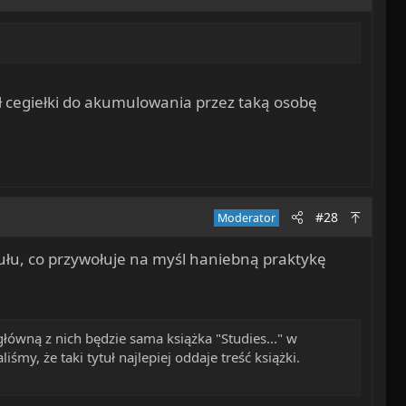
ł cegiełki do akumulowania przez taką osobę
#28
Moderator
ułu, co przywołuje na myśl haniebną praktykę
łówną z nich będzie sama książka "Studies..." w
y, że taki tytuł najlepiej oddaje treść książki.