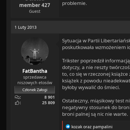
problemie.
member 427
Guest
1 Luty 2013
Sytuacja w Partii Libertaria
poskutkowała wzmożeniem ide
Trikster poprzedził informacją
dotyczy, a nie reszty twórcz
FatBantha
to, co się w rzeczonej książc
sprzedawca
książek z powodu nieadekwatn
niszowych etosów
byłoby wywalić do śmieci.
Członek Załogi
8 901
Ostateczny, miąsikowy test n
25 809
negatywny stosunek do broni p
broni palnej są nic nie warte.
R
kozak
oraz
pampalini