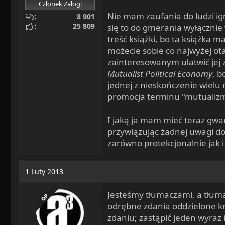
Członek Załogi
Nie mam zaufania do ludzi ig
8 901
25 809
się to do gmerania wyłącznie
treść książki, bo ta książka 
możecie sobie co najwyżej ot
zainteresowanym ułatwić jej 
Mutualist Political Economy
, b
jednej z nieskończenie wielu m
promocja terminu "mutualiz
I jaką ja mam mieć teraz gwara
przywiązując żadnej uwagi do
zarówno protekcjonalnie jak 
1 Luty 2013
Jesteśmy tłumaczami, a tłuma
OP
odrębne zdania oddzielone kro
zdaniu; zastąpić jeden wyraz