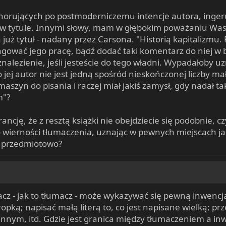
norujących po postmoderniczemu intencje autora, ingeruj
 w tytule. Innymi słowy, mam w głębokim poważaniu Wasze
ma już tytuł - nadany przez Carsona. "Historią kapitaliz
agować jego pracę, bądź dodać taki komentarz do niej w 
znalezienie, jeśli jesteście do tego władni. Wypadałoby
o jej autor nie jest jedną spośród nieskończonej liczby m
aszyn do pisania i raczej miał jakiś zamysł, gdy nadał taki
m"?
ncję, że z resztą książki nie obejdziecie się podobnie, c
 wierności tłumaczenia, uznając w pewnych miejscach jak
i przedmiotowo?
cz - jak to tłumacz - może wykazywać się pewną inwencj
pką; napisać małą literą to, co jest napisane wielką; pr
 innym, itd. Gdzie jest granica między tłumaczeniem a i