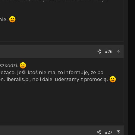
nie.
#26
aszkodzi.
ąco. Jeśli ktoś nie ma, to informuję, że po
liberalis.pl, no i dalej uderzamy z promocją.
#27