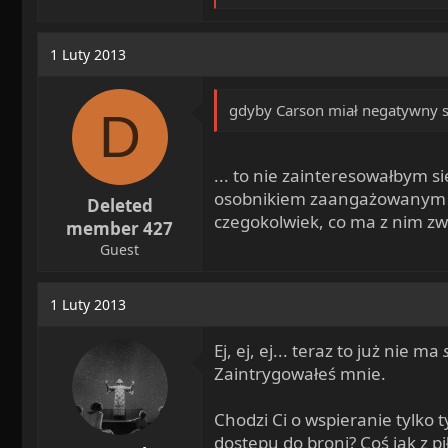
e
a
c
1 Luty 2013
t
i
o
gdyby Carson miał negatywny st
D
n
s
:
... to nie zainteresowałbym s
osobnikiem zaangażowanym po
Deleted
czegokolwiek, co ma z nim zw
member 427
Guest
1 Luty 2013
Ej, ej, ej... teraz to już nie ma
Zaintrygowałeś mnie.
Chodzi Ci o wspieranie tylko 
dostępu do broni? Coś jak z p