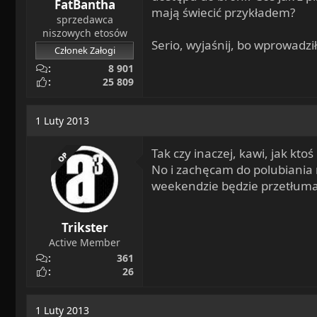
FatBantha
mają świecić przykładem?
sprzedawca
niszowych etosów
Serio, wyjaśnij, bo wprowadzi
Członek Załogi
8 901
25 809
1 Luty 2013
Tak czy inaczej, kawi, jak kto
OP
No i zachęcam do polubiania n
weekendzie będzie przetłumac
Trikster
Active Member
361
26
1 Luty 2013