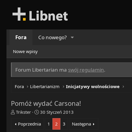
Fora
Co nowego?
Nowe wpisy
Forum Libertarian ma
swój regulamin
.
Fora
Libertarianizm
Inicjatywy wolnościowe
Pomóż wydać Carsona!
T
R
Trikster
30 Styczeń 2013
h
o
Poprzednia
1
2
3
Następna
r
z
e
p