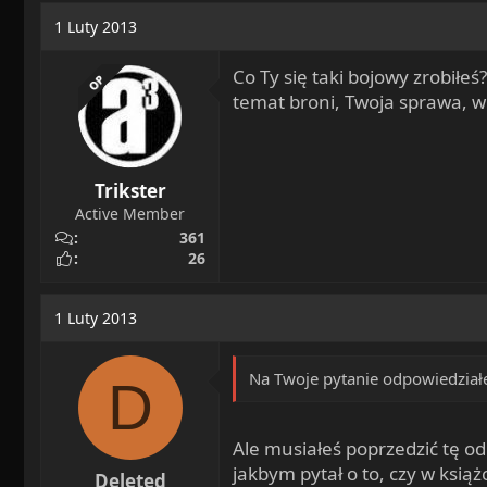
a
o
1 Luty 2013
d
c
s
z
Co Ty się taki bojowy zrobiłe
OP
t
ę
temat broni, Twoja sprawa, w
a
t
r
y
t
e
Trikster
r
Active Member
361
26
1 Luty 2013
Na Twoje pytanie odpowiedział
D
Ale musiałeś poprzedzić tę o
jakbym pytał o to, czy w książ
Deleted