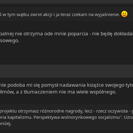
ś w tym wątku zwrot akcji i ja teraz czekam na wyjaśnienie.
palnej nie otrzyma ode mnie poparcia - nie będę dokłada
nsowego.
 nie podoba mi się pomysł nadawania książce swojego tyt
filmów, a z tłumaczeniem nie ma wiele wspólnego.
ojektu otrzymasz różnorodne nagrody, lecz - rzecz oczywista - g
ria kapitalizmu. Perspektywa wolnorynkowego socjalizmu". Uznaliśm
niżej.