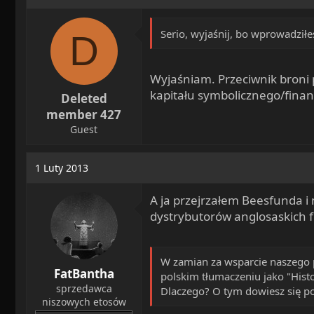
Serio, wyjaśnij, bo wprowadziłe
D
Wyjaśniam. Przeciwnik broni 
kapitału symbolicznego/fina
Deleted
member 427
Guest
1 Luty 2013
A ja przejrzałem Beesfunda i
dystrybutorów anglosaskich 
W zamian za wsparcie naszego pr
FatBantha
polskim tłumaczeniu jako "Histo
sprzedawca
Dlaczego? O tym dowiesz się po
niszowych etosów