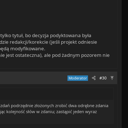
tylko tytuł, bo decyzja podyktowana była
 redakcji/korekcie (jeśli projekt odniesie
 będą modyfikowane.
nie jest ostateczna), ale pod żadnym pozorem nie
#30
Moderator
h zdań podrzędnie złożonych zrobić dwa odrębne zdania
jąc kolejność słów w zdaniu; zastąpić jeden wyraz