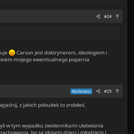
#24
suje
Carson jest doktrynerem, ideologiem i
runkiem mojego ewentualnego poparcia
#25
Moderator
yjaśnij, z jakich pobudek to zrobiłeś.
zyli w tym wypadku zwolennikami ułatwiania
achowania, bo są idolami dzieci i młodzieży i