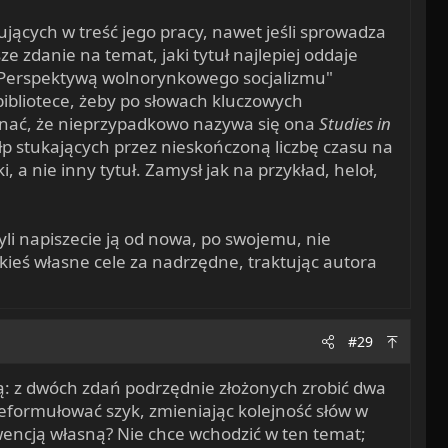
ących w treść jego pracy, nawet jeśli sprowadza
 zdanie na temat, jaki tytuł najlepiej oddaje
mu. Perspektywą wolnorynkowego socjalizmu"
bibliotece, żeby po słowach kluczowych
 uznać, że nieprzypadkowo nazywa się ona
Studies in
ałp stukających przez nieskończoną liczbę czasu na
, a nie inny tytuł. Zamysł jak na przykład, heloł,
zyli napiszecie ją od nowa, po swojemu, nie
ieś własne cele za nadrzędne, traktując autora
#29
ą: z dwóch zdań podrzędnie złożonych zrobić dwa
zeformułować szyk, zmieniając kolejność słów w
nwencją własną? Nie chce wchodzić w ten temat;