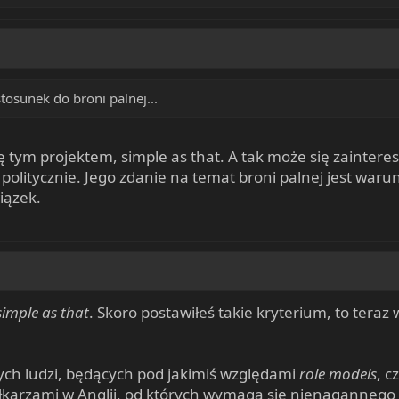
osunek do broni palnej...
ię tym projektem, simple as that. A tak może się zaintere
litycznie. Jego zdanie na temat broni palnej jest wa
iązek.
simple as that
. Skoro postawiłeś takie kryterium, to teraz w
tych ludzi, będących pod jakimiś względami
role models
, c
iłkarzami w Anglii, od których wymaga się nienagannego z