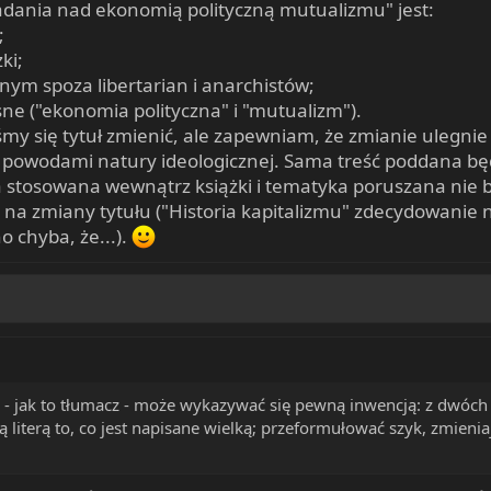
"Badania nad ekonomią polityczną mutualizmu" jest:
;
ki;
nym spoza libertarian i anarchistów;
ne ("ekonomia polityczna" i "mutualizm").
y się tytuł zmienić, ale zapewniam, że zmianie ulegnie 
powodami natury ideologicznej. Sama treść poddana będzie
ia stosowana wewnątrz książki i tematyka poruszana nie
i na zmiany tytułu ("Historia kapitalizmu" zdecydowanie 
 chyba, że...).
 - jak to tłumacz - może wykazywać się pewną inwencją: z dwóc
 literą to, co jest napisane wielką; przeformułować szyk, zmienia