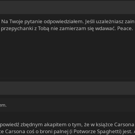
ś? Na Twoje pytanie odpowiedziałem. Jeśli uzależniasz z
 przepychanki z Tobą nie zamierzam się wdawać. Peace.
em.
dpowiedź zbędnym akapitem o tym, że w książce Carsona ni
ce Carsona coś o broni palnej (i Potworze Spaghetti) jest. 