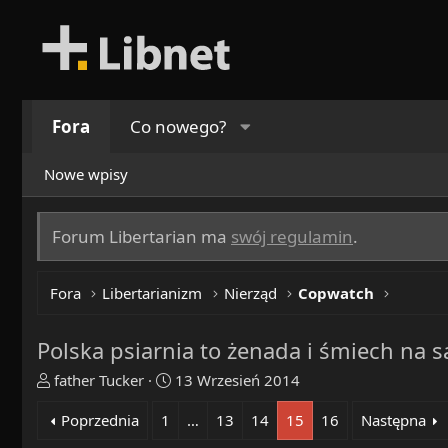
Fora
Co nowego?
Nowe wpisy
Forum Libertarian ma
swój regulamin
.
Fora
Libertarianizm
Nierząd
Copwatch
Polska psiarnia to żenada i śmiech na sa
T
R
father Tucker
13 Wrzesień 2014
h
o
Poprzednia
1
…
13
14
15
16
Następna
r
z
e
p