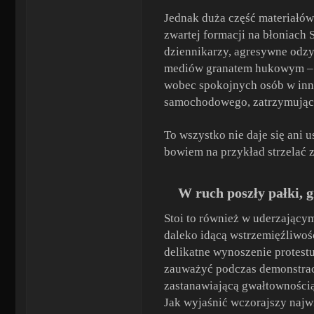
Jednak duża część materiałów 
zwartej formacji na błoniach
dziennikarzy, agresywne odzy
mediów granatem hukowym – te
wobec spokojnych osób w inny
samochodowego, zatrzymując p
To wszystko nie daje się ani u
bowiem na przykład strzelać 
W ruch poszły pałki, g
Stoi to również w uderzającym
daleko idącą wstrzemięźliwo
delikatne wynoszenie protestu
zauważyć podczas demonstracj
zastanawiającą gwałtowności
Jak wyjaśnić wczorajszy najwi