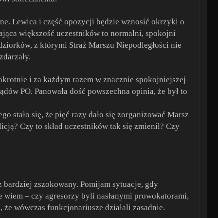
ne. Lewica i część opozycji będzie wznosić okrzyki o
zająca większość uczestników to normalni, spokojni
ndziorków, z którymi Straż Marszu Niepodległości nie
zdarzały.
okrotnie i za każdym razem w znacznie spokojniejszej
rządów PO. Panowała dość powszechna opinia, że był to
go stało się, że pięć razy dało się zorganizować Marsz
icją? Czy to skład uczestników tak się zmienił? Czy
az bardziej zszokowany. Pomijam sytuacje, gdy
nie wiem – czy agresorzy byli nasłanymi prowokatorami,
ę, że wówczas funkcjonariusze działali zasadnie.