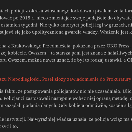
ach policji z okresu wiosennego lockdownu pisałem, że ta form
wać po 2015 r., nieco zmieniając swoje podejście do obywateli.
statnich tygodni. Nie tylko autorytet policji legł w gruzach, 
ost jawi się jako upolityczniona gwardia władzy. Wrażenie jest
ena z Krakowskiego Przedmieścia, pokazana przez OKO Press, 
rszej kobiecie. Owszem – ta starsza pani jest znana z hałaśliw
port. Owszem, można nawet uznać, że był to rodzaj ustawki, a
szu Niepodległości. Poseł złoży zawiadomienie do Prokuratury
 faktu, że postępowania policjantów nic nie uzasadniało. Ulicą
 Policjanci zastosowali następnie wobec niej ograną metodę: o
m zażądali podania danych. Gdy kobieta odmówiła, została sił
le instytucji. Najwyraźniej władza uznała, że policja wciąż ma s
zyć i to.