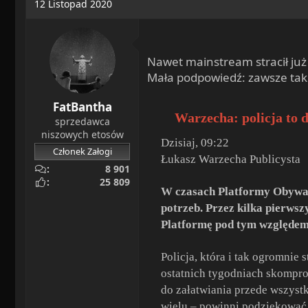
12 Listopad 2020
Nawet mainstream stracił już 
Mała podpowiedź: zawsze tak 
FatBantha
Warzecha: policja to 
sprzedawca
niszowych etosów
Dzisiaj, 09:22
Członek Załogi
Łukasz Warzecha Publicysta
8 901
25 809
W czasach Platformy Obywatel
potrzeb. Przez kilka pierwsz
Platformę pod tym względem d
Policja, która i tak ogromni
ostatnich tygodniach skomprom
do załatwiania przede wszystk
wielu – powinni podziękowa