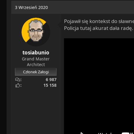
a
o
3 Wrzesień 2020
d
c
s
z
Pojawił się kontekst do sławne
t
ę
Policja tutaj akurat dała radę.
a
t
r
y
t
e
tosiabunio
r
Grand Master
Architect
Członek Załogi
6 987
15 158