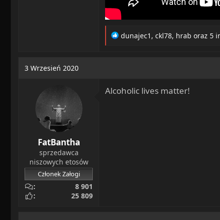
R
dunajec1
,
ckl78
,
hrab
oraz 5 i
e
a
c
3 Wrzesień 2020
t
i
Alcoholic lives matter!
o
n
s
:
FatBantha
sprzedawca
niszowych etosów
Członek Załogi
8 901
25 809