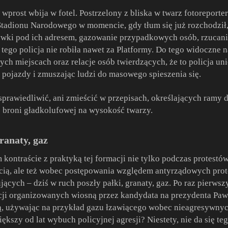
wprost wbija w fotel. Postrzelony z bliska w twarz fotoreport
 Stadionu Narodowego w momencie, gdy tłum się już rozchodził,
wki pod ich adresem, gazowanie przypadkowych osób, rzucanie
go policja nie robiła nawet za Platformy. Do tego widoczne na
ch miejscach oraz relacje osób twierdzących, że to policja un
ojazdy i zmuszając ludzi do masowego spieszenia się.
sprawiedliwić, ani zmieścić w przepisach, określających ramy d
z broni gładkolufowej na wysokość twarzy.
ranaty, gaz
 kontraście z praktyką tej formacji nie tylko podczas protestó
ścią, ale też wobec postępowania względem antyrządowych pro
jących – dziś w ruch poszły pałki, granaty, gaz. Po raz pierw
i organizowanych wiosną przez kandydata na prezydenta Pawła
ą, używając na przykład gazu łzawiącego wobec nieagresywnyc
ększy od lat wybuch policyjnej agresji? Niestety, nie da się te