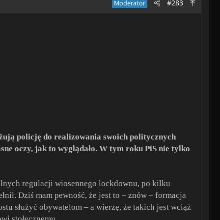
#283
Moderator
żują policję do realizowania swoich politycznych
sne oczy, jak to wyglądało. W tym roku PiS nie tylko
alnych regulacji wiosennego lockdownu, po kilku
ełnił. Dziś mam pewność, że jest to – znów – formacja
tu służyć obywatelom – a wierzę, że takich jest wciąż
wi stołecznemu.