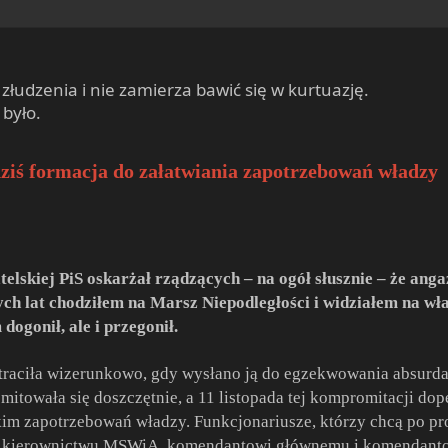
złudzenia i nie zamierza bawić się w kurtuazję.
było.
dziś formacja do załatwiania zapotrzebowań władzy
skiej PiS oskarżał rządzących – na ogół słusznie – że anga
ych lat chodziłem na Marsz Niepodległości i widziałem na wła
ogonił, ale i przegonił.
e straciła wizerunkowo, gdy wysłano ją do egzekwowania absurd
itowała się doszczętnie, a 11 listopada tej kompromitacji dop
im zapotrzebowań władzy. Funkcjonariusze, którzy chcą po pros
ć kierownictwu MSWiA, komendantowi głównemu i komendanto