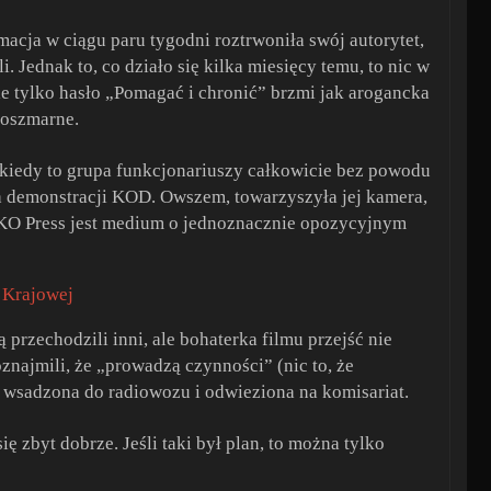
acja w ciągu paru tygodni roztrwoniła swój autorytet,
 Jednak to, co działo się kilka miesięcy temu, to nic w
nie tylko hasło „Pomagać i chronić” brzmi jak arogancka
 koszmarne.
kiedy to grupa funkcjonariuszy całkowicie bez powodu
ych demonstracji KOD. Owszem, towarzyszyła jej kamera,
 OKO Press jest medium o jednoznacznie opozycyjnym
 Krajowej
 przechodzili inni, ale bohaterka filmu przejść nie
znajmili, że „prowadzą czynności” (nic to, że
ą wsadzona do radiowozu i odwieziona na komisariat.
ię zbyt dobrze. Jeśli taki był plan, to można tylko