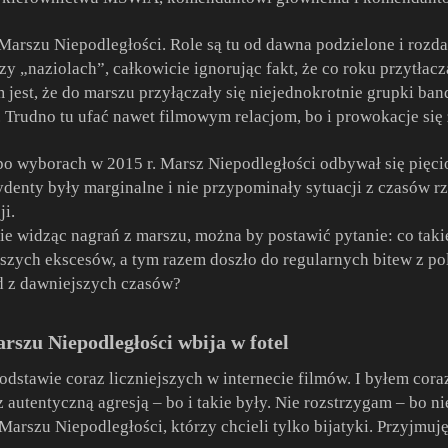
Marszu Niepodległości. Role są tu od dawna podzielone i rozda
y „naziolach”, całkowicie ignorując fakt, że co roku przytłac
em jest, że do marszu przyłączały się niejednokrotnie grupki ba
 Trudno tu ufać nawet filmowym relacjom, bo i prowokacje się 
 po wyborach w 2015 r. Marsz Niepodległości odbywał się pięci
ydenty były marginalne i nie przypominały sytuacji z czasów 
ji.
e widząc nagrań z marszu, można by postawić pytanie: co takie
zych ekscesów, a tym razem doszło do regularnych bitew z pol
d z dawniejszych czasów?
rszu Niepodległości wbija w fotel
dstawie coraz liczniejszych w internecie filmów. I byłem cor
 z autentyczną agresją – bo i takie były. Nie rozstrzygam – bo 
 Marszu Niepodległości, którzy chcieli tylko bijatyki. Przyjmuj