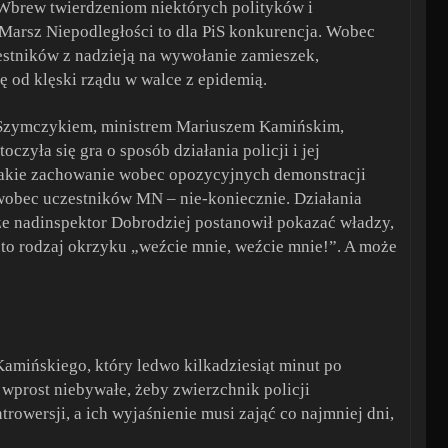
 Wbrew twierdzeniom niektórych polityków i
 Marsz Niepodległości to dla PiS konkurencja. Wobec
stników z nadzieją na wywołanie zamieszek,
 od klęski rządu w walce z epidemią.
Szymczykiem, ministrem Mariuszem Kamińskim,
ła się gra o sposób działania policji i jej
 takie zachowanie wobec opozycyjnych demonstracji
wobec uczestników MN – nie-koniecznie. Działania
że nadinspektor Dobrodziej postanowił pokazać władzy,
to rodzaj okrzyku „weźcie mnie, weźcie mnie!”. A może
amińskiego, który ledwo kilkadziesiąt minut po
o wprost niebywałe, żeby zwierzchnik policji
rowersji, a ich wyjaśnienie musi zająć co najmniej dni,