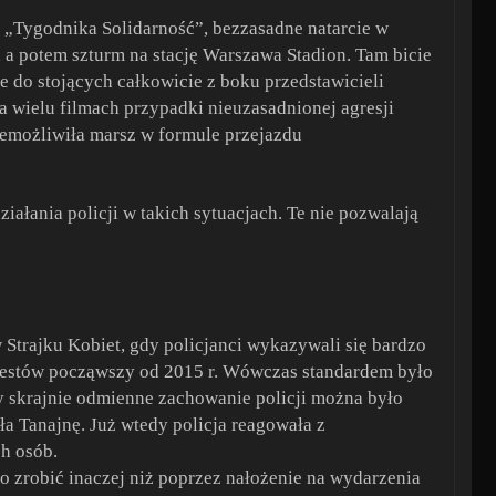
er „Tygodnika Solidarność”, bezzasadne natarcie w
 a potem szturm na stację Warszawa Stadion. Tam bicie
 do stojących całkowicie z boku przedstawicieli
 wielu filmach przypadki nieuzasadnionej agresji
iemożliwiła marsz w formule przejazdu
ziałania policji w takich sytuacjach. Te nie pozwalają
w Strajku Kobiet, gdy policjanci wykazywali się bardzo
testów począwszy od 2015 r. Wówczas standardem było
szy skrajnie odmienne zachowanie policji można było
 Tanajnę. Już wtedy policja reagowała z
h osób.
go zrobić inaczej niż poprzez nałożenie na wydarzenia