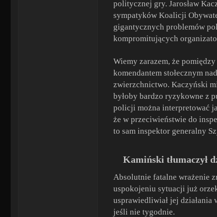
politycznej gry. Jarosław Ka
sympatyków Koalicji Obywatel
gigantycznych problemów poli
kompromitujących organizator
Wiemy zarazem, że pomiędzy
komendantem stołecznym nadin
zwierzchnictwo. Kaczyński mi
byłoby bardzo ryzykowne z pu
policji można interpretować 
że w przeciwieństwie do insp
to sam inspektor generalny Sz
Kamiński tłumaczył dzi
Absolutnie fatalne wrażenie 
uspokojeniu sytuacji już orze
usprawiedliwiał jej działania
jeśli nie tygodnie.