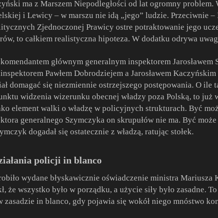
czyński ma z Marszem Niepodległości od lat ogromny problem.
skiej i Lewicy – w marszu nie idą „jego” ludzie. Przeciwnie –
tycznych Zjednoczonej Prawicy ostre potraktowanie jego ucze
ów, to całkiem realistyczna hipoteza. W dodatku odrywa uwagę
 komendantem głównym generalnym inspektorem Jarosławem 
spektorem Pawłem Dobrodziejem a Jarosławem Kaczyńskim toczy
ał domagać się niezmiennie ostrzejszego postępowania. O ile
nktu widzenia wizerunku obecnej władzy poza Polską, to już 
jako element walki o władzę w policyjnych strukturach. Być mo
ektora generalnego Szymczyka on skrupułów nie ma. Być może 
ymczyk dogadał się ostatecznie z władzą, ratując stołek.
ałania policji in blanco
zrobiło wydane błyskawicznie oświadczenie ministra Mariusza K
kł, że wszystko było w porządku, a użycie siły było zasadne. T
 w zasadzie in blanco, gdy pojawia się wokół niego mnóstwo kont