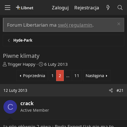
Zaloguj
Rejestracja
Forum Libertarian ma
swój regulamin
.
Hyde-Park
Piwne klimaty
T
R
Trigger Happy
6 Luty 2013
h
o
Poprzednia
1
2
…
11
Następna
r
z
e
p
a
o
12 Luty 2013
#21
d
c
s
z
crack
C
t
ę
Active Member
a
t
r
y
t
Ja piję głównie 2 piwa : Perła Export (jak nie ma to