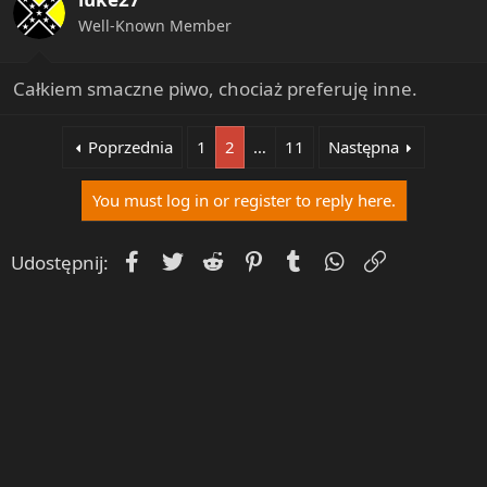
o
n
Well-Known Member
s
:
Całkiem smaczne piwo, chociaż preferuję inne.
Poprzednia
1
2
…
11
Następna
You must log in or register to reply here.
Facebook
Twitter
Reddit
Pinterest
Tumblr
WhatsApp
Umieść Lin
Udostępnij: