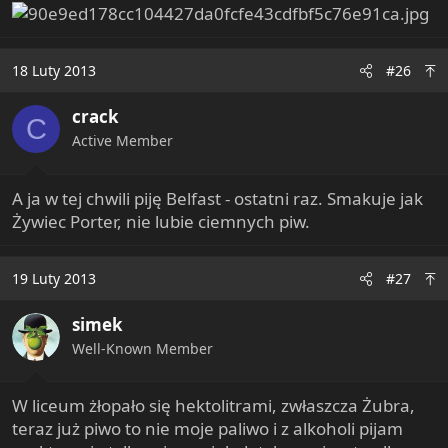
18 Luty 2013
#26
crack
C
Active Member
A ja w tej chwili piję Belfast - ostatni raz. Smakuje jak
Żywiec Porter, nie lubie ciemnych piw.
19 Luty 2013
#27
simek
Well-Known Member
W liceum żłopało się hektolitrami, zwłaszcza Żubra,
teraz już piwo to nie moje paliwo i z alkoholi pijam