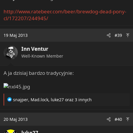
http://www.ratebeer.com/beer/brewdog-dead-pony-
cl/172207/244945/
19 Maj 2013
#39
Inn Ventur
Well-Known Member
A ja dzisiaj bardzo tradycyjnie:
R
snajper
,
Mad.lock
,
luke27
oraz 3 innych
e
a
c
20 Maj 2013
#40
t
i
luke27