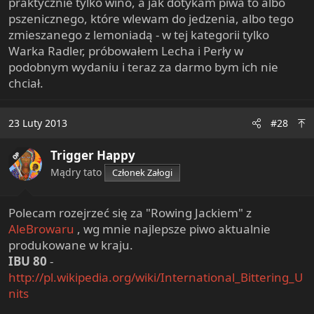
praktycznie tylko wino, a jak dotykam piwa to albo
pszenicznego, które wlewam do jedzenia, albo tego
zmieszanego z lemoniadą - w tej kategorii tylko
Warka Radler, próbowałem Lecha i Perły w
podobnym wydaniu i teraz za darmo bym ich nie
chciał.
23 Luty 2013
#28
Trigger Happy
OP
Mądry tato
Członek Załogi
Polecam rozejrzeć się za "Rowing Jackiem" z
AleBrowaru
, wg mnie najlepsze piwo aktualnie
produkowane w kraju.
IBU 80
-
http://pl.wikipedia.org/wiki/International_Bittering_U
nits