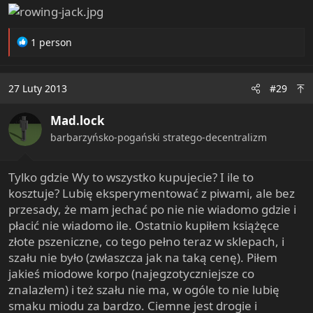
R
1 person
e
a
c
27 Luty 2013
#29
t
i
Mad.lock
o
n
barbarzyńsko-pogański stratego-decentralizm
s
:
Tylko gdzie Wy to wszystko kupujecie? I ile to
kosztuje? Lubię eksperymentować z piwami, ale bez
przesady, że mam jechać po nie nie wiadomo gdzie i
płacić nie wiadomo ile. Ostatnio kupiłem książęce
złote pszeniczne, co tego pełno teraz w sklepach, i
szału nie było (zwłaszcza jak na taką cenę). Piłem
jakieś miodowe korpo (najegzotyczniejsze co
znalazłem) i też szału nie ma, w ogóle to nie lubię
smaku miodu za bardzo. Ciemne jest drogie i