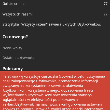
Goście online
77
Wszystkich razem
77
Statystyka ''Wszyscy razem'' zawiera ukrytych Użytkowników.
Co nowego?
Nowe wpisy
Ostatnie aktywności
Polecamy
Ta strona wykorzystuje ciasteczka (cookies) w celu: utrzymania
Wolnościowe cytaty
sesji zalogowanego Użytkownika, gromadzenia informacji
związanych z korzystaniem z serwisu, ułatwienia
Użytkownikom korzystania z niego, dopasowania treści
Udostępnij
wyświetlanych Użytkownikowi oraz tworzenia statystyk
oglądalności czy efektywności publikowanych
Facebook
Twitter
Reddit
Pinterest
Tumblr
WhatsApp
Umieść Link
reklam.Użytkownik ma możliwość skonfigurowania ustawień
cookies za pomocą ustawień swojej przeglądarki internetowej.