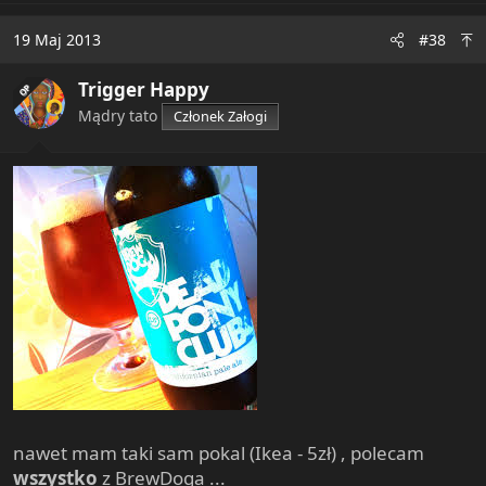
19 Maj 2013
#38
Trigger Happy
OP
Mądry tato
Członek Załogi
nawet mam taki sam pokal (Ikea - 5zł) , polecam
wszystko
z BrewDoga ...