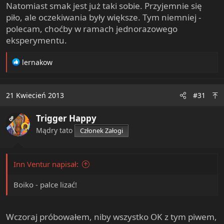
Natomiast smak jest już taki sobie. Przyjemnie się
piło, ale oczekiwania były większe. Tym niemniej -
polecam, choćby w ramach jednorazowego
eksperymentu.
R
lernakow
e
a
c
21 Kwiecień 2013
#31
t
i
Trigger Happy
o
OP
n
Mądry tato
Członek Załogi
s
:
Inn Ventur napisał:
Boiko - palce lizać!
Wczoraj próbowałem, niby wszystko OK z tym piwem,