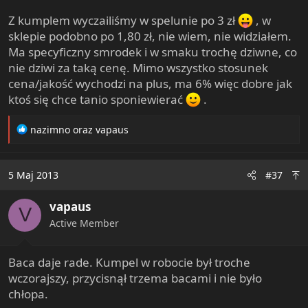
Z kumplem wyczailiśmy w spelunie po 3 zł
, w
sklepie podobno po 1,80 zł, nie wiem, nie widziałem.
Ma specyficzny smrodek i w smaku trochę dziwne, co
nie dziwi za taką cenę. Mimo wszystko stosunek
cena/jakość wychodzi na plus, ma 6% więc dobre jak
ktoś się chce tanio sponiewierać
.
R
nazimno
oraz
vapaus
e
a
c
5 Maj 2013
#37
t
i
vapaus
o
V
n
Active Member
s
:
Baca daje rade. Kumpel w robocie był troche
wczorajszy, przycisnął trzema bacami i nie było
chłopa.