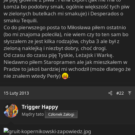
e
Łomża bo podobny smak, ogólnie większość tych piw
r
w zielonych butelkach mi smakuje) i Desperados o
smaku Tequili.
Co do pierwszego posta to Miłosława piłem ostatnio
(bo mi znajoma poleciła), nie wiem czy to ten sam bo
słyszałem ze jest kilka rodzajów, chyba 3 ale był z
zieloną naklejką i niezbyt dobry, choć drogi.
Od czasu do czasu piję Tyskie, Leżajsk i Warkę.
Niedawno piłem Staropramen ale jak mieszkałem w
Pradze to jakoś bardziej mi wchodził (może dlatego że
nie znałem wtedy Perły)
.
15 Luty 2013
#22
Trigger Happy
OP
Mądry tato
Członek Załogi