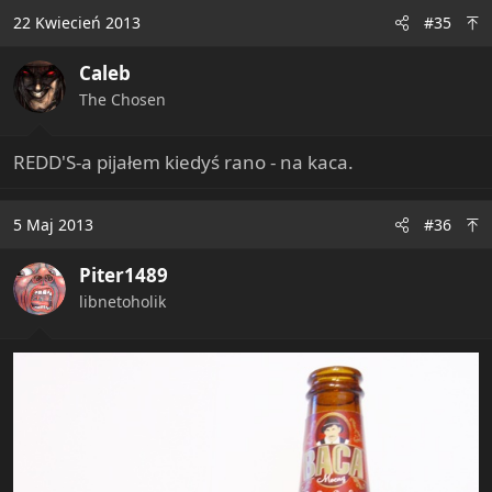
22 Kwiecień 2013
#35
Caleb
The Chosen
REDD'S-a pijałem kiedyś rano - na kaca.
5 Maj 2013
#36
Piter1489
libnetoholik