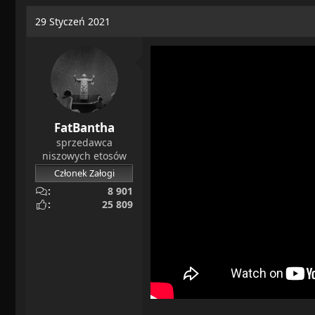
a
c
29 Styczeń 2021
t
i
o
n
s
:
FatBantha
sprzedawca
niszowych etosów
Członek Załogi
8 901
25 809