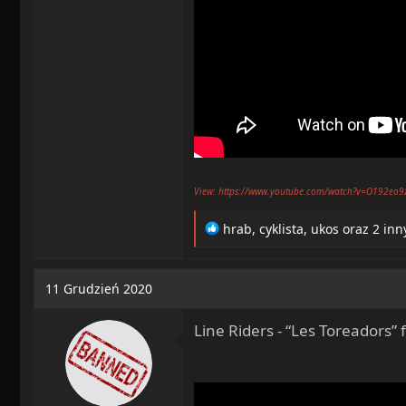
View: https://www.youtube.com/watch?v=O192eo9
R
hrab
,
cyklista
,
ukos
oraz 2 inn
e
a
c
11 Grudzień 2020
t
i
Line Riders - “Les Toreadors
o
n
s
: