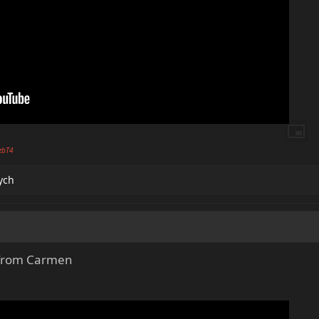
zbT4
ych
” from Carmen