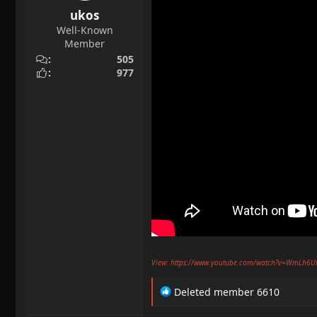
ukos
Well-Known
Member
505
977
View: https://www.youtube.com/watch?v=WmLh6U
R
Deleted member 6610
e