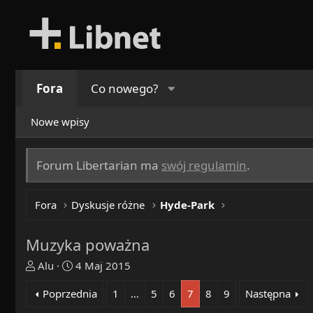
Fora
Co nowego?
Nowe wpisy
Forum Libertarian ma
swój regulamin
.
Fora
Dyskusje różne
Hyde-Park
Muzyka poważna
T
R
Alu
4 Maj 2015
h
o
Poprzednia
1
…
5
6
7
8
9
Następna
r
z
e
p