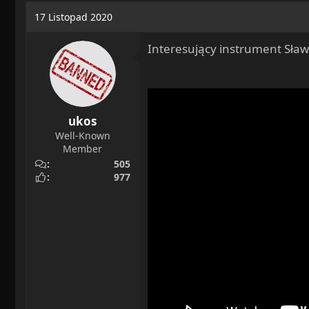
a
o
17 Listopad 2020
d
c
s
z
Interesujący instrument Sław
t
ę
a
t
r
y
t
e
ukos
r
Well-Known
Member
505
977