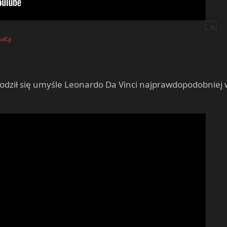
BudCg
odził się umyśle Leonardo Da Vinci najprawdopodobniej 