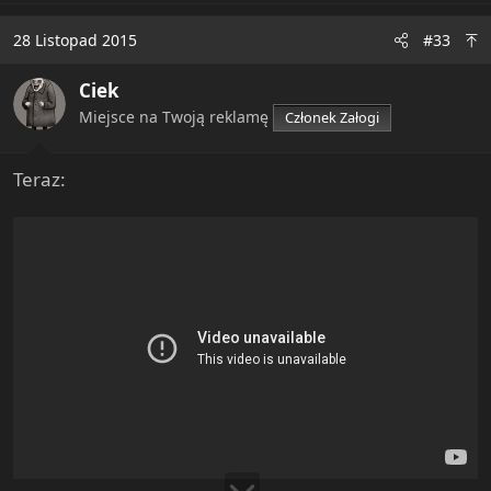
a
c
28 Listopad 2015
#33
t
i
Ciek
o
n
Miejsce na Twoją reklamę
Członek Załogi
s
:
Teraz: