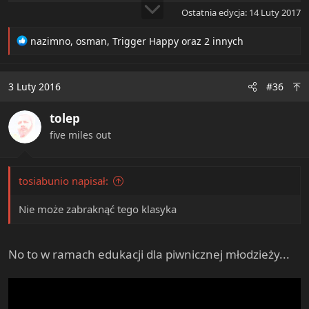
Ostatnia edycja:
14 Luty 2017
R
nazimno
,
osman
,
Trigger Happy
oraz 2 innych
e
a
c
3 Luty 2016
#36
t
i
tolep
o
n
five miles out
s
:
tosiabunio napisał:
Nie może zabraknąć tego klasyka
No to w ramach edukacji dla piwnicznej młodzieży...