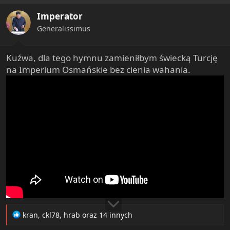
i
Imperator
o
n
Generalissimus
s
:
Kuźwa, dla tego hymnu zamieniłbym świecką Turcję
na Imperium Osmańskie bez cienia wahania.
R
kran
,
ckl78
,
hrab
oraz 14 innych
e