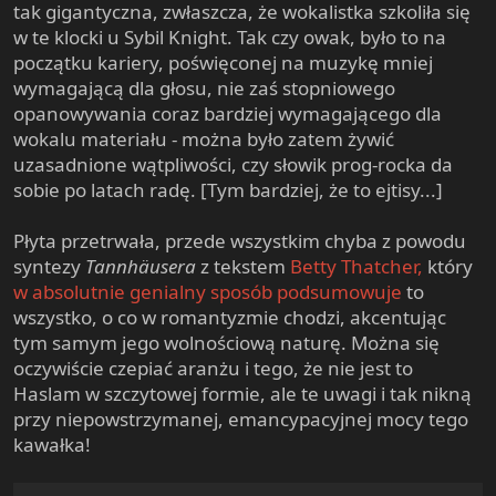
tak gigantyczna, zwłaszcza, że wokalistka szkoliła się
w te klocki u Sybil Knight. Tak czy owak, było to na
początku kariery, poświęconej na muzykę mniej
wymagającą dla głosu, nie zaś stopniowego
opanowywania coraz bardziej wymagającego dla
wokalu materiału - można było zatem żywić
uzasadnione wątpliwości, czy słowik prog-rocka da
sobie po latach radę. [Tym bardziej, że to ejtisy...]
Płyta przetrwała, przede wszystkim chyba z powodu
syntezy
Tannhäusera
z tekstem
Betty Thatcher,
który
w absolutnie genialny sposób podsumowuje
to
wszystko, o co w romantyzmie chodzi, akcentując
tym samym jego wolnościową naturę. Można się
oczywiście czepiać aranżu i tego, że nie jest to
Haslam w szczytowej formie, ale te uwagi i tak nikną
przy niepowstrzymanej, emancypacyjnej mocy tego
kawałka!