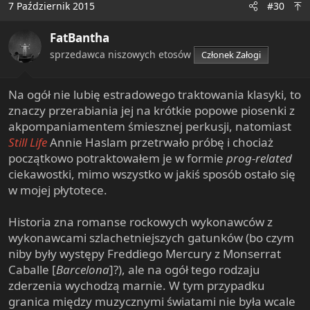
7 Październik 2015
#30
t
i
FatBantha
o
n
sprzedawca niszowych etosów
Członek Załogi
s
:
Na ogół nie lubię estradowego traktowania klasyki, to
znaczy przerabiania jej na krótkie popowe piosenki z
akpompaniamentem śmiesznej perkusji, natomiast
Still Life
Annie Haslam przetrwało próbę i chociaż
początkowo potraktowałem je w formie
prog-related
ciekawostki, mimo wszystko w jakiś sposób ostało się
w mojej płytotece.
Historia zna romanse rockowych wykonawców z
wykonawcami szlachetniejszych gatunków (bo czym
niby były występy Freddiego Mercury z Monserrat
Caballe [
Barcelona
]?), ale na ogół tego rodzaju
zderzenia wychodzą marnie. W tym przypadku
granica między muzycznymi światami nie była wcale