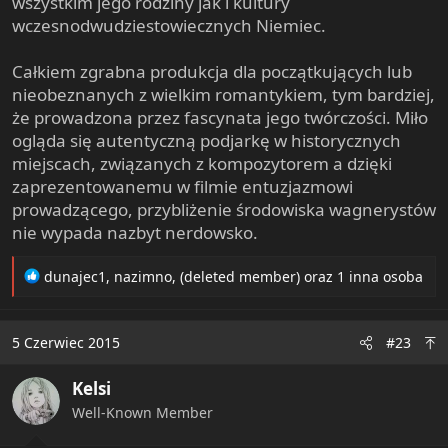
wszystkim jego rodziny jak i kultury
wczesnodwudziestowiecznych Niemiec.
Całkiem zgrabna produkcja dla początkujących lub
nieobeznanych z wielkim romantykiem, tym bardziej,
że prowadzona przez fascynata jego twórczości. Miło
ogląda się autentyczną podjarkę w historycznych
miejscach, związanych z kompozytorem a dzięki
zaprezentowanemu w filmie entuzjazmowi
prowadzącego, przybliżenie środowiska wagnerystów
nie wypada nazbyt nerdowsko.
R
dunajec1
,
nazimno
,
(deleted member)
oraz 1 inna osoba
e
a
c
5 Czerwiec 2015
#23
t
i
Kelsi
o
n
Well-Known Member
s
: