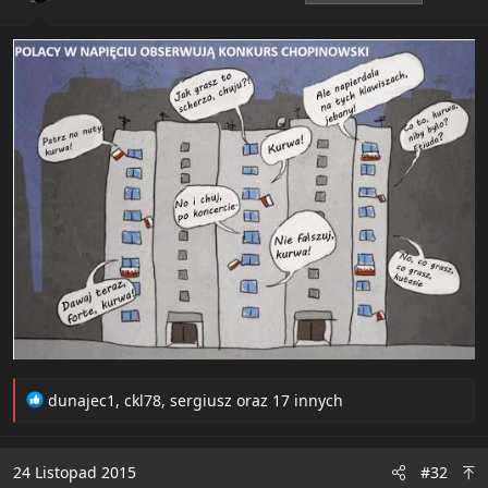
s
:
R
dunajec1
,
ckl78
,
sergiusz
oraz 17 innych
e
a
c
24 Listopad 2015
#32
t