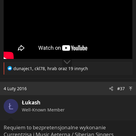
R
dunajec1
,
ckl78
,
hrab
oraz 19 innych
e
a
c
4 Luty 2016
#37
t
i
Łukash
o
Ł
n
Well-Known Member
s
:
Requiem to bezpretensjonalne wykonanie
Currentzisa i Music Aeterna / Siberian Singers