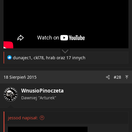
R
dunajec1
,
ckl78
,
hrab
oraz 17 innych
e
a
c
18 Sierpień 2015
#28
t
i
WnusioPinoczeta
o
n
Dawniej "Arturek"
s
:
jessod napisał: