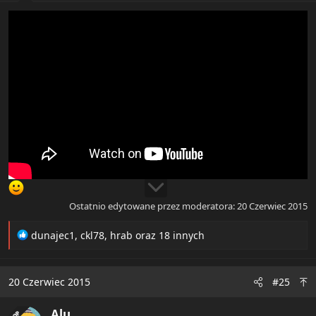
:
Ostatnio edytowane przez moderatora:
20 Czerwiec 2015
R
dunajec1
,
ckl78
,
hrab
oraz 18 innych
e
a
c
20 Czerwiec 2015
#25
t
i
Alu
o
OP