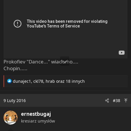
Prokofiev "Dance..." wiadomo....
Chopin.....
R
dunajec1
,
ckl78
,
hrab
oraz 18 innych
e
a
c
9 Luty 2016
#38
t
i
ernestbugaj
o
n
kresiarz umysłów
s
: