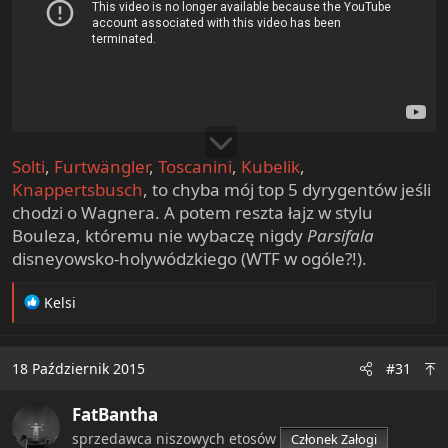
Solti
,
Furtwängler
,
Toscanini
,
Kubelik
,
Knappertsbusch
, to chyba mój top 5 dyrygentów jeśli
chodzi o Wagnera. A potem reszta łajz w stylu
Bouleza, któremu nie wybaczę nigdy
Parsifala
disneyowsko-holywódzkiego (WTF w ogóle?!).
R
Kelsi
e
a
c
18 Październik 2015
#31
t
i
FatBantha
o
n
sprzedawca niszowych etosów
Członek Załogi