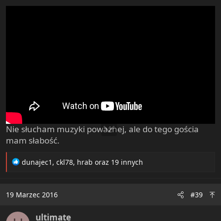
Nie słucham muzyki poważnej, ale do tego gościa
mam słabość.
R
dunajec1
,
ckl78
,
hrab
oraz 19 innych
e
a
c
19 Marzec 2016
#39
t
i
ultimate
o