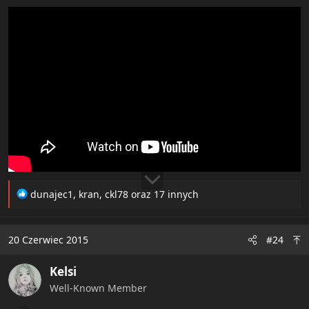
R
dunajec1
,
kran
,
ckl78
oraz 17 innych
e
a
c
20 Czerwiec 2015
#24
t
i
Kelsi
o
n
Well-Known Member
s