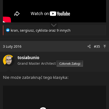
R
kran
,
sergiusz
,
cyklista
oraz 9 innych
e
a
c
3 Luty 2016
#35
t
i
tosiabunio
o
n
Grand Master Architect
Członek Załogi
s
:
Nie może zabraknąć tego klasyka: