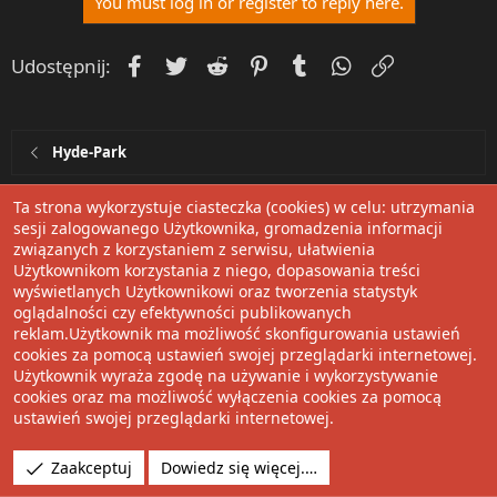
You must log in or register to reply here.
o
n
s
Facebook
Twitter
Reddit
Pinterest
Tumblr
WhatsApp
Umieść Lin
Udostępnij:
:
Hyde-Park
Ta strona wykorzystuje ciasteczka (cookies) w celu: utrzymania
Polski
sesji zalogowanego Użytkownika, gromadzenia informacji
związanych z korzystaniem z serwisu, ułatwienia
Regulamin
Użytkownikom korzystania z niego, dopasowania treści
wyświetlanych Użytkownikowi oraz tworzenia statystyk
Pomoc
oglądalności czy efektywności publikowanych
reklam.Użytkownik ma możliwość skonfigurowania ustawień
R
cookies za pomocą ustawień swojej przeglądarki internetowej.
S
Użytkownik wyraża zgodę na używanie i wykorzystywanie
cookies oraz ma możliwość wyłączenia cookies za pomocą
S
Statystyki online
ustawień swojej przeglądarki internetowej.
Zaakceptuj
Dowiedz się więcej.…
Użytkownicy online
0