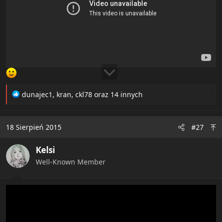
R
dunajec1
,
kran
,
ckl78
oraz 14 innych
e
a
c
18 Sierpień 2015
#27
t
i
Kelsi
o
n
Well-Known Member
s
: