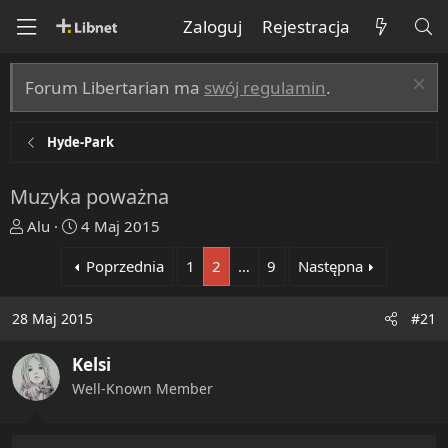
Zaloguj
Rejestracja
Forum Libertarian ma
swój regulamin
.
Hyde-Park
Muzyka poważna
T
R
Alu
4 Maj 2015
h
o
Poprzednia
1
2
…
9
Następna
r
z
e
p
a
o
28 Maj 2015
#21
d
c
s
z
Kelsi
t
ę
Well-Known Member
a
t
r
y
t