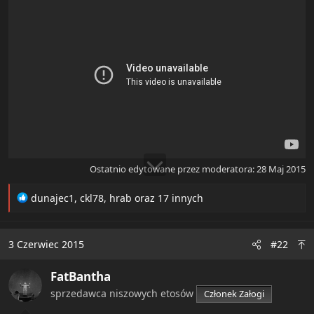
e
r
Ostatnio edytowane przez moderatora:
28 Maj 2015
R
dunajec1
,
ckl78
,
hrab
oraz 17 innych
e
a
c
3 Czerwiec 2015
#22
t
i
FatBantha
o
n
sprzedawca niszowych etosów
Członek Załogi
s