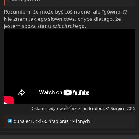
Rozumiem, że może być coś nudne, ale "gówno"??
Nie znam takiego słownictwa, chyba dlatego, że
jestem spoza stanu
szlacheckiego
.
Ostatnio edytowane przez moderatora:
31 Sierpień 2015
R
dunajec1
,
ckl78
,
hrab
oraz 19 innych
e
a
c