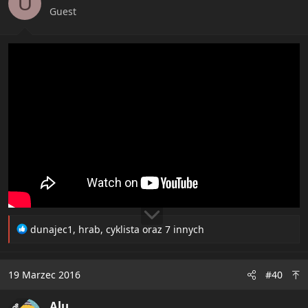
U
n
Guest
s
:
R
dunajec1
,
hrab
,
cyklista
oraz 7 innych
e
a
c
19 Marzec 2016
#40
t
i
Alu
o
OP