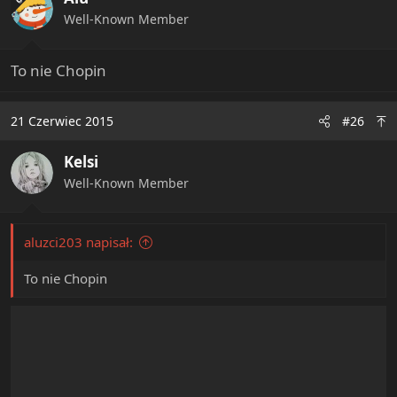
n
Well-Known Member
s
:
To nie Chopin
21 Czerwiec 2015
#26
Kelsi
Well-Known Member
aluzci203 napisał:
To nie Chopin