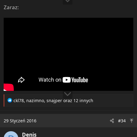
Zaraz:
R
ckl78
,
nazimno
,
snajper
oraz 12 innych
e
a
c
29 Styczeń 2016
#34
t
i
Denis
o