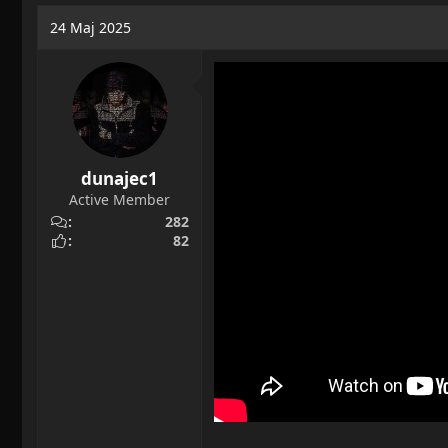
a
o
24 Maj 2025
d
c
s
z
t
ę
a
t
r
y
t
e
dunajec1
r
Active Member
282
82