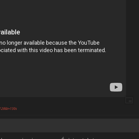
f-28&t=130s