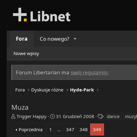
Fora
Co nowego?
Nowe wpisy
Forum Libertarian ma
swój regulamin
.
Fora
Dyskusje różne
Hyde-Park
Muza
T
R
T
Trigger Happy
31 Grudzień 2008
dance
muzy
h
o
a
r
z
g
Poprzednia
1
…
347
348
349
e
p
s