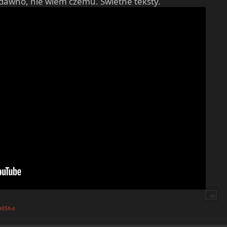
dawno, nie wiem czemu. Świetne teksty.
Ho05h-o