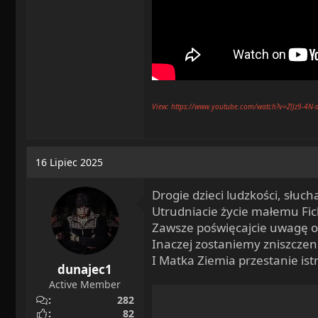
View: https://www.youtube.com/watch?v=ZlJz9-4N-
16 Lipiec 2025
Drogie dzieci ludzkości, słucha
Utrudniacie życie małemu Fic
Zawsze poświęcajcie uwagę o
Inaczej zostaniemy zniszczen
I Matka Ziemia przestanie ist
dunajec1
Active Member
282
82