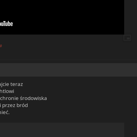
s0
jcie teraz
htlowi
chronie środowiska
i przez bród
nieć.