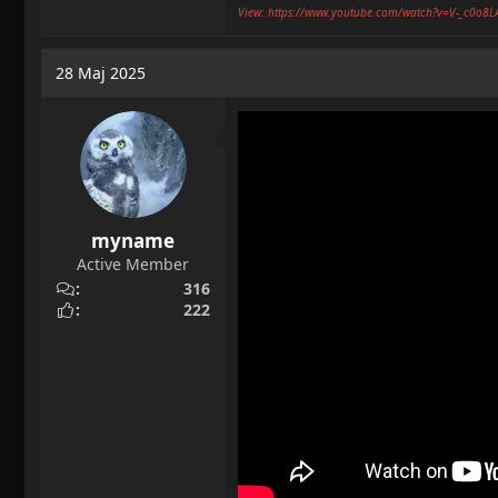
View: https://www.youtube.com/watch?v=V-_c0o8
28 Maj 2025
myname
Active Member
316
222