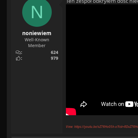
Ten zespół odkryłem dość nie
N
noniewiem
Well-Known
Member
624
979
View: https://youtu.be/xZ7RHo05h-o?list=RDxZ7R