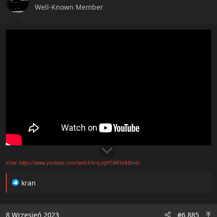
n
Well-Known Member
s
:
View: https://www.youtube.com/watch?v=y-JqH1M4Ya8&t=6s
R
kran
e
a
c
8 Wrzesień 2023
#6 885