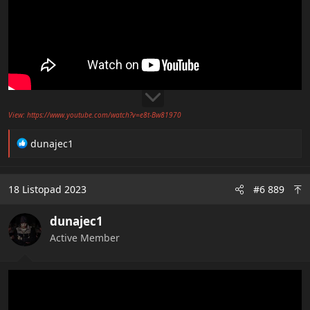
View: https://www.youtube.com/watch?v=e8t-Bw81970
R
dunajec1
e
a
c
18 Listopad 2023
#6 889
t
i
dunajec1
o
n
Active Member
s
: