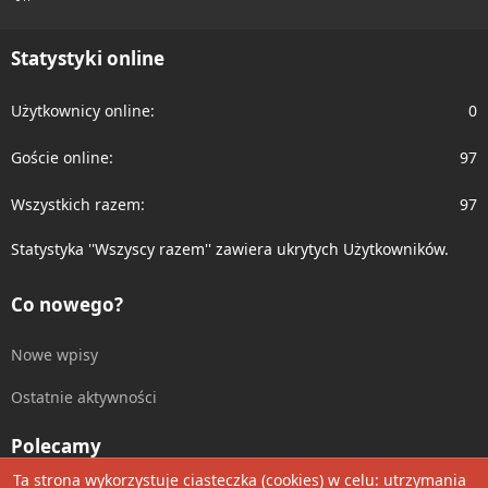
S
S
Statystyki online
Użytkownicy online
0
Goście online
97
Wszystkich razem
97
Statystyka ''Wszyscy razem'' zawiera ukrytych Użytkowników.
Co nowego?
Nowe wpisy
Ostatnie aktywności
Polecamy
Ta strona wykorzystuje ciasteczka (cookies) w celu: utrzymania