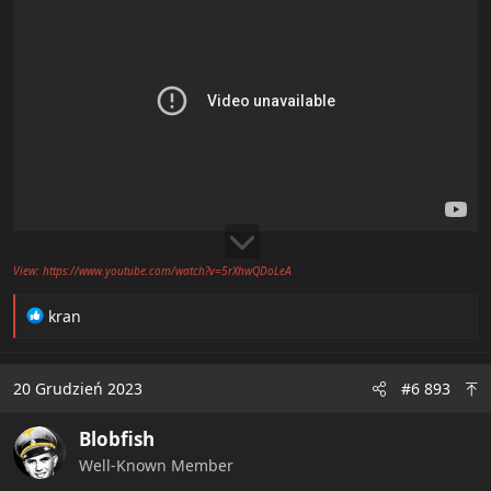
View: https://www.youtube.com/watch?v=5rXhwQDoLeA
R
kran
e
a
c
20 Grudzień 2023
#6 893
t
i
Blobfish
o
n
Well-Known Member
s