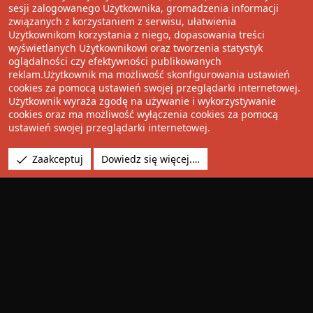
Wolnościowe cytaty
sesji zalogowanego Użytkownika, gromadzenia informacji
związanych z korzystaniem z serwisu, ułatwienia
Użytkownikom korzystania z niego, dopasowania treści
Udostępnij
wyświetlanych Użytkownikowi oraz tworzenia statystyk
oglądalności czy efektywności publikowanych
Facebook
Twitter
Reddit
Pinterest
Tumblr
WhatsApp
Umieść Link
reklam.Użytkownik ma możliwość skonfigurowania ustawień
cookies za pomocą ustawień swojej przeglądarki internetowej.
Użytkownik wyraża zgodę na używanie i wykorzystywanie
cookies oraz ma możliwość wyłączenia cookies za pomocą
®
Community platform by XenForo
© 2010-2022 XenForo Ltd.
ustawień swojej przeglądarki internetowej.
Design by:
Pixel Exit
Tłumaczenie wykonane przez
XboxForum.pl
. |
Media embeds
Zaakceptuj
Dowiedz się więcej.…
via s9e/MediaSites