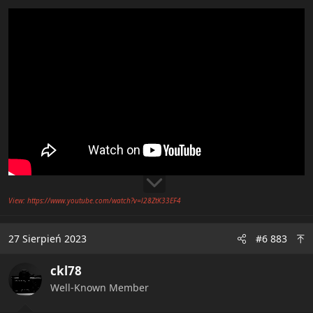
View: https://www.youtube.com/watch?v=l28ZtK33EF4
27 Sierpień 2023
#6 883
ckl78
Well-Known Member