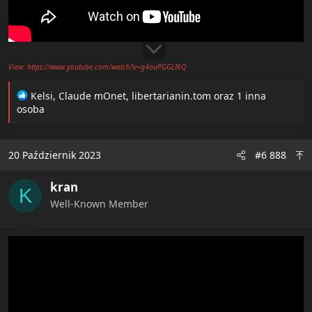
View: https://www.youtube.com/watch?v=g4ouPGGLI6Q
R
Kelsi
,
Claude mOnet
,
libertarianin.tom
oraz 1 inna
e
osoba
a
c
t
20 Październik 2023
#6 888
i
o
kran
n
K
s
Well-Known Member
: