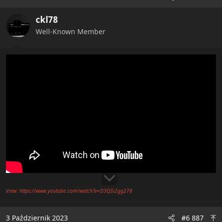
ckl78
Well-Known Member
View: https://www.youtube.com/watch?v=D3Q3i2gg278
3 Październik 2023
#6 887