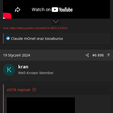
View: https://www.youtube.com/watch?v=WGU_4-5RaxU
R
Claude mOnet
oraz
tosiabunio
e
a
c
19 Styczeń 2024
#6 898
t
i
kran
o
K
n
Well-Known Member
s
:
ckl78 napisał: