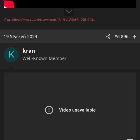
View: https://www.youtube.com/watch?v=GUuA6ukPr-U&t=172s
19 Styczeń 2024
#6 896
kran
K
Well-Known Member