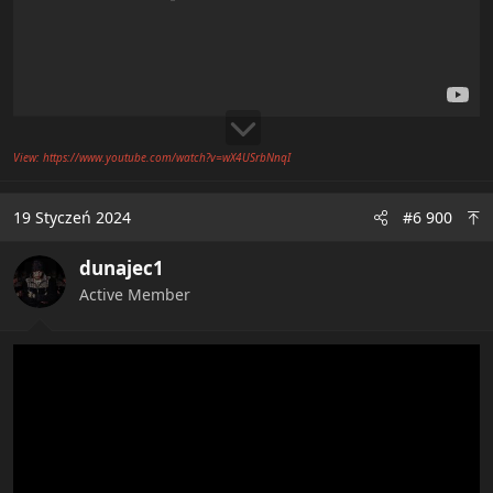
View: https://www.youtube.com/watch?v=wX4USrbNnqI
19 Styczeń 2024
#6 900
dunajec1
Active Member