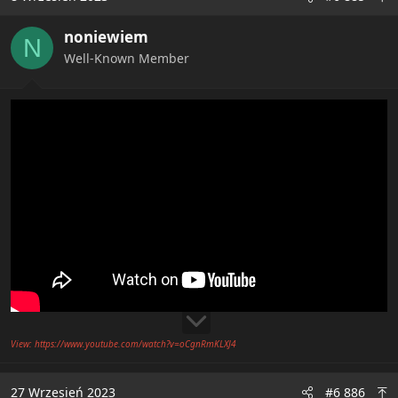
t
i
noniewiem
o
N
n
Well-Known Member
s
:
View: https://www.youtube.com/watch?v=oCgnRmKLXJ4
27 Wrzesień 2023
#6 886