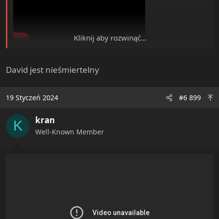
Kliknij aby rozwinąć...
View: https://www.youtube.com/watch?v=y-JqH1M4Ya8&t=6s
David jest nieśmiertelny
19 Styczeń 2024
#6 899
kran
K
Well-Known Member