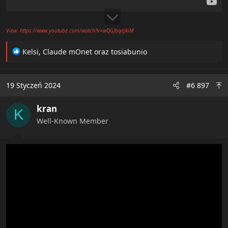
View: https://www.youtube.com/watch?v=wQGJbqejkiM
R
Kelsi
,
Claude mOnet
oraz
tosiabunio
e
a
c
19 Styczeń 2024
#6 897
t
i
kran
o
K
n
Well-Known Member
s
: