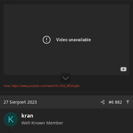
e
r
View: https://www.youtube.com/watch?v=56a_WEUhqIw
27 Sierpień 2023
#6 882
kran
K
Well-Known Member