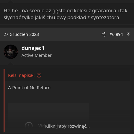
:
He he - na scenie aż gęsto od kolesi z gitarami a i tak
słychać tylko jakiś chujowy podkład z syntezatora
27 Grudzień 2023
#6 894
dunajec1
Active Member
Kelsi napisał:
A Point of No Return
Kliknij aby rozwinąć...