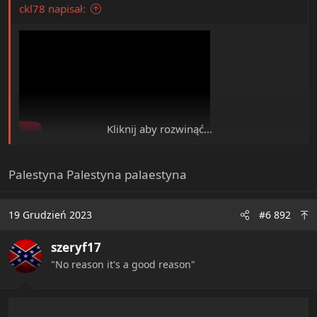
ckl78 napisał:
Kliknij aby rozwinąć...
View: https://www.youtube.com/watch?v=d0SanjDzuwI&t=15s
Palestyna Palestyna palaestyna
19 Grudzień 2023
#6 892
szeryf17
"No reason it's a good reason"