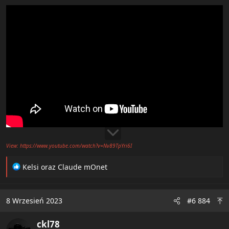
View: https://www.youtube.com/watch?v=Nv89TpYri6I
R
Kelsi
oraz
Claude mOnet
e
a
c
8 Wrzesień 2023
#6 884
t
i
ckl78
o