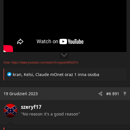
View: https://www.youtube.com/watch?v=pqashW66D7o
R
kran
,
Kelsi
,
Claude mOnet
oraz 1 inna osoba
e
a
c
19 Grudzień 2023
#6 891
t
i
szeryf17
o
n
"No reason it's a good reason"
s
: