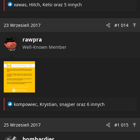
R
xawas
,
Hitch
,
Kelsi
oraz 5 innych
e
a
c
23 Wrzesień 2017
#1 014
t
i
rawpra
o
n
Well-Known Member
s
:
R
kompowiec
,
Krystian
,
snajper
oraz 6 innych
e
a
c
25 Wrzesień 2017
#1 015
t
i
bombardier
o