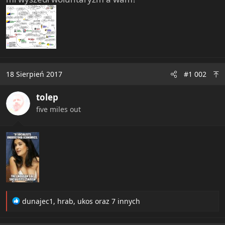
e
r
18 Sierpień 2017
#1 002
tolep
five miles out
R
dunajec1
,
hrab
,
ukos
oraz 7 innych
e
a