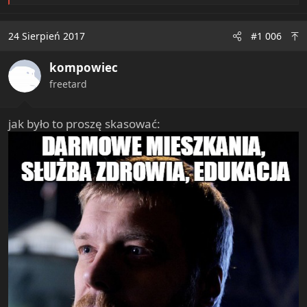
e
a
c
24 Sierpień 2017
#1 006
t
i
kompowiec
o
n
freetard
s
:
jak było to proszę skasować: