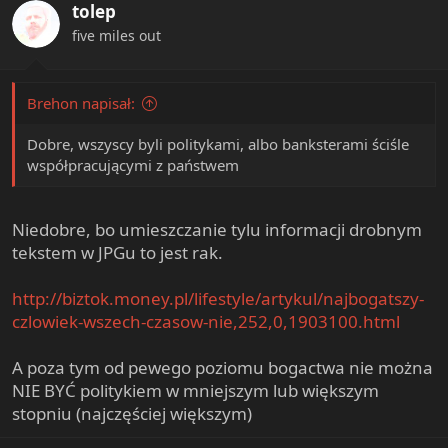
tolep
o
n
five miles out
s
:
Brehon napisał:
Dobre, wszyscy byli politykami, albo banksterami ściśle
współpracującymi z państwem
Niedobre, bo umieszczanie tylu informacji drobnym
tekstem w JPGu to jest rak.
http://biztok.money.pl/lifestyle/artykul/najbogatszy-
czlowiek-wszech-czasow-nie,252,0,1903100.html
A poza tym od pewego poziomu bogactwa nie można
NIE BYĆ politykiem w mniejszym lub większym
stopniu (najczęściej większym)