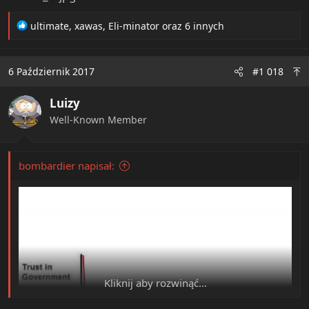
R
ultimate
,
xawas
,
Eli-minator
oraz 6 innych
e
a
c
6 Październik 2017
#1 018
t
i
Luizy
o
n
Well-Known Member
s
:
bombardier napisał:
Kliknij aby rozwinąć...