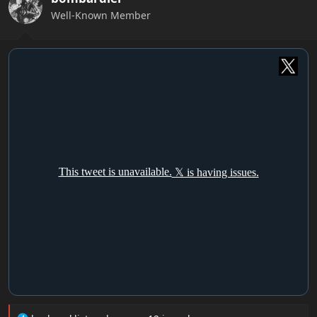
n
Well-Known Member
s
: