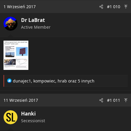
1 Wrzesień 2017
#1 010
Dr LaBrat
Active Member
R
dunajec1
,
kompowiec
,
hrab
oraz 5 innych
e
a
c
11 Wrzesień 2017
#1 011
t
i
Hanki
o
n
Secessionist
s
: