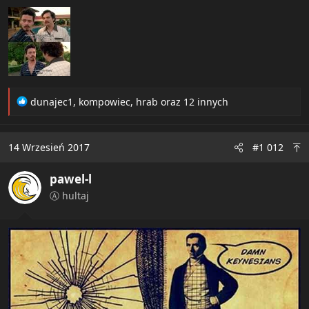
R
dunajec1
,
kompowiec
,
hrab
oraz 12 innych
e
a
c
14 Wrzesień 2017
#1 012
t
i
pawel-l
o
n
Ⓐ hultaj
s
: