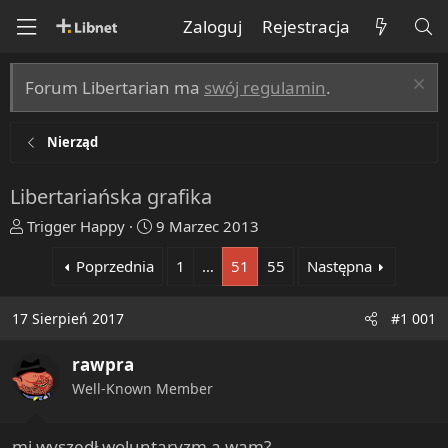
Zaloguj
Rejestracja
Forum Libertarian ma
swój regulamin
.
Nierząd
Libertariańska grafika
T
R
Trigger Happy
9 Marzec 2013
h
o
Poprzednia
1
…
51
55
Następna
r
z
e
p
a
o
17 Sierpień 2017
#1 001
d
c
s
z
rawpra
t
ę
Well-Known Member
a
t
r
y
t
mi wyszedł woluntaryzm a wam?