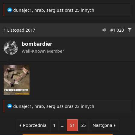
R
dunajec1
,
hrab
,
sergiusz
oraz 25 innych
e
a
c
1 Listopad 2017
#1 020
t
i
bombardier
o
n
Well-Known Member
s
:
R
dunajec1
,
hrab
,
sergiusz
oraz 23 innych
e
a
c
Poprzednia
1
…
51
55
Następna
t
i