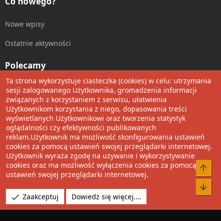
Co nowego?
Nowe wpisy
Ostatnie aktywności
Polecamy
Ta strona wykorzystuje ciasteczka (cookies) w celu: utrzymania
Wolnościowe cytaty
sesji zalogowanego Użytkownika, gromadzenia informacji
związanych z korzystaniem z serwisu, ułatwienia
Użytkownikom korzystania z niego, dopasowania treści
Udostępnij
wyświetlanych Użytkownikowi oraz tworzenia statystyk
oglądalności czy efektywności publikowanych
Facebook
Twitter
Reddit
Pinterest
Tumblr
WhatsApp
Umieść Link
reklam.Użytkownik ma możliwość skonfigurowania ustawień
cookies za pomocą ustawień swojej przeglądarki internetowej.
Użytkownik wyraża zgodę na używanie i wykorzystywanie
cookies oraz ma możliwość wyłączenia cookies za pomocą
®
Community platform by XenForo
© 2010-2022 XenForo Ltd.
ustawień swojej przeglądarki internetowej.
Design by:
Pixel Exit
Tłumaczenie wykonane przez
XboxForum.pl
. |
Media embeds
Zaakceptuj
Dowiedz się więcej.…
via s9e/MediaSites