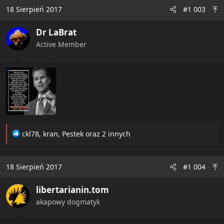
c
18 Sierpień 2017
#1 003
t
i
Dr LaBrat
o
n
Active Member
s
:
R
ckl78
,
kran
,
Pestek
oraz 2 innych
e
a
c
18 Sierpień 2017
#1 004
t
i
libertarianin.tom
o
n
akapowy dogmatyk
s
: