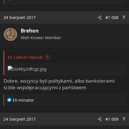
e
a
c
24 Sierpień 2017
#1 008
t
i
Brehon
o
n
Well-Known Member
s
:
Dr LaBrat napisał:
Dobre, wszyscy byli politykami, albo banksterami
ściśle współpracującymi z państwem
R
Eli-minator
e
a
c
24 Sierpień 2017
#1 009
t
i