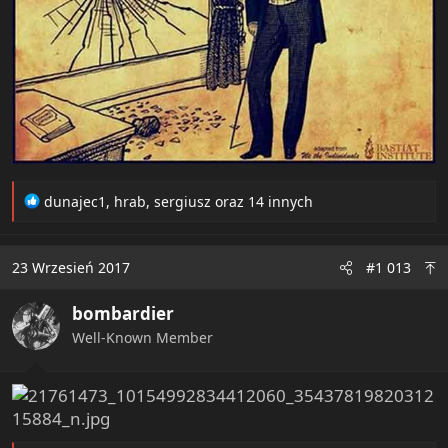
R
dunajec1
,
hrab
,
sergiusz
oraz 14 innych
e
a
c
23 Wrzesień 2017
#1 013
t
i
bombardier
o
n
Well-Known Member
s
: