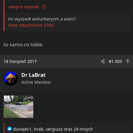
rawpra napisał:
mi wyszedł woluntaryzm a wam?
View attachment 3760
to samo co tobie.
18 Sierpień 2017
#1 005
Dr LaBrat
Active Member
R
dunajec1
,
hrab
,
sergiusz
oraz 24 innych