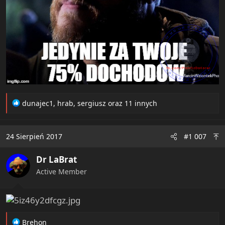
R
dunajec1
,
hrab
,
sergiusz
oraz 11 innych
e
a
c
24 Sierpień 2017
#1 007
t
i
Dr LaBrat
o
n
Active Member
s
:
R
Brehon