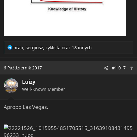
R
hrab
,
sergiusz
,
cyklista
oraz 18 innych
e
a
c
6 Październik 2017
#1 017
t
i
Luizy
o
n
Well-Known Member
s
:
Apropo Las Vegas.