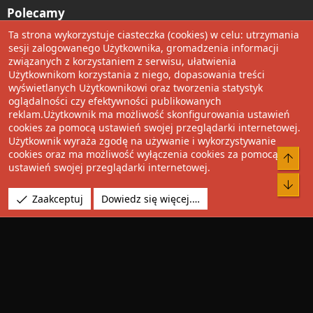
Polecamy
Ta strona wykorzystuje ciasteczka (cookies) w celu: utrzymania
Wolnościowe cytaty
sesji zalogowanego Użytkownika, gromadzenia informacji
związanych z korzystaniem z serwisu, ułatwienia
Użytkownikom korzystania z niego, dopasowania treści
Udostępnij
wyświetlanych Użytkownikowi oraz tworzenia statystyk
oglądalności czy efektywności publikowanych
Facebook
Twitter
Reddit
Pinterest
Tumblr
WhatsApp
Umieść Link
reklam.Użytkownik ma możliwość skonfigurowania ustawień
cookies za pomocą ustawień swojej przeglądarki internetowej.
Użytkownik wyraża zgodę na używanie i wykorzystywanie
cookies oraz ma możliwość wyłączenia cookies za pomocą
®
Community platform by XenForo
© 2010-2022 XenForo Ltd.
Do 
ustawień swojej przeglądarki internetowej.
Design by:
Pixel Exit
Bot
Tłumaczenie wykonane przez
XboxForum.pl
. |
Media embeds
Zaakceptuj
Dowiedz się więcej.…
via s9e/MediaSites