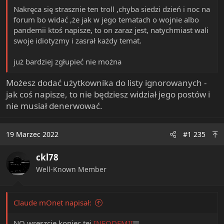
Nakręca się strasznie ten troll ,chyba siedzi dzień i noc na
forum bo widać ,że jak w jego tematach o wojnie albo
pandemii ktoś napisze, to on zaraz jest, natychmiast wali
swoje idiotyzmy i zasrał każdy temat.
już bardziej zgłupieć nie można
Możesz dodać użytkownika do listy ignorowanych -
jak coś napisze, to nie będziesz widział jego postów i
nie musiał denerwować.
19 Marzec 2022
#1 235
ckl78
Well-Known Member
Claude mOnet napisał:
NO wreszcie koniec tej
INFODEMII
!!!