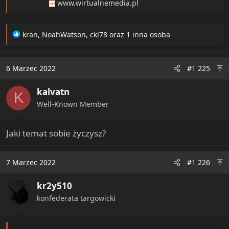
www.wirtualnemedia.pl
R
kran
,
NoahWatson
,
ckl78
oraz 1 inna osoba
e
a
c
6 Marzec 2022
#1 225
t
i
kalvatn
o
K
n
Well-Known Member
s
:
Jaki temat sobie życzysz?
7 Marzec 2022
#1 226
kr2y510
konfederata targowicki