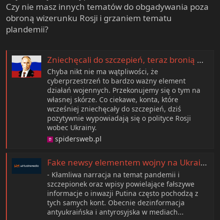
Czy nie masz innych tematów do obgadywania poza
obroną wizerunku Rosji i grzaniem tematu
plandemii?
Zniechęcali do szczepień, teraz bronią Moskwy i hejtują Ukrainę. Fala prorosyjskich trolli zalewa internet
Chyba nikt nie ma wątpliwości, że
cyberprzestrzeń to bardzo ważny element
działań wojennych. Przekonujemy się o tym na
własnej skórze. Co ciekawe, konta, które
wcześniej zniechęcały do szczepień, dziś
pozytywnie wypowiadają się o polityce Rosji
wobec Ukrainy.
spidersweb.pl
Fake newsy elementem wojny na Ukrainie. Kinga Klich z Demagoga: "nawet duże agencje prasowe się mylą"
- Kłamliwa narracja na temat pandemii i
szczepionek oraz wpisy powielające fałszywe
informacje o inwazji Putina często pochodzą z
tych samych kont. Obecnie dezinformacja
antyukraińska i antyrosyjska w mediach...