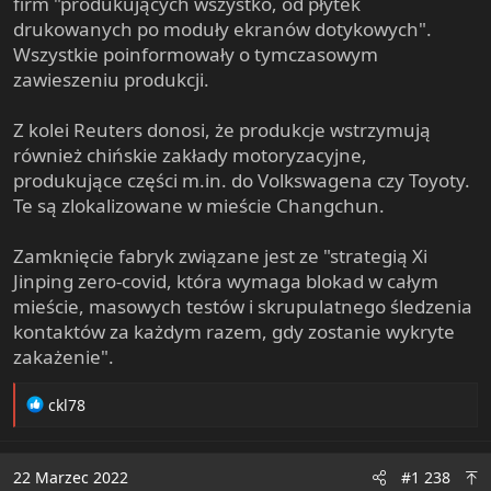
firm "produkujących wszystko, od płytek
drukowanych po moduły ekranów dotykowych".
Wszystkie poinformowały o tymczasowym
zawieszeniu produkcji.
Z kolei Reuters donosi, że produkcje wstrzymują
również chińskie zakłady motoryzacyjne,
produkujące części m.in. do Volkswagena czy Toyoty.
Te są zlokalizowane w mieście Changchun.
Zamknięcie fabryk związane jest ze "strategią Xi
Jinping zero-covid, która wymaga blokad w całym
mieście, masowych testów i skrupulatnego śledzenia
kontaktów za każdym razem, gdy zostanie wykryte
zakażenie".
R
ckl78
e
a
c
22 Marzec 2022
#1 238
t