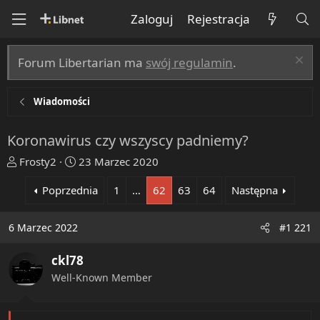
Zaloguj
Rejestracja
Forum Libertarian ma
swój regulamin
.
Wiadomości
Koronawirus czy wszyscy padniemy?
T
R
Frosty2
23 Marzec 2020
h
o
Poprzednia
1
…
62
63
64
Następna
r
z
e
p
a
o
6 Marzec 2022
#1 221
d
c
s
z
ckl78
t
ę
Well-Known Member
a
t
r
y
t