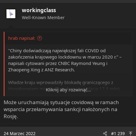
i
workingclass
o
n
Well-Known Member
s
:
hrab napisał:
"Chiny doświadczają największej fali COVID od
zakończenia krajowego lockdownu w marcu 2020 r.” –
napisali cytowani przez CNBC Raymond Yeung i
Zhaopeng Xing z ANZ Research.
Władze kraju wprowadziły blokadę graniczącego z
Hongkongiem miasta Shenzhen (populacja 17,5 mln),
Kliknij aby rozwinąć...
które jest ośrodkiem technologicznym i produkcyjnym.
Przez wielu jest nazywane "chińską Doliną Krzemową".
Może uruchamiają sytuacje covidową w ramach
wsparcia przełamywania sankcji nałożonych na
W mieście znajduje się ponad trzydzieści tajwańskich
Rosję.
firm "produkujących wszystko, od płytek drukowanych
po moduły ekranów dotykowych". Wszystkie
poinformowały o tymczasowym zawieszeniu produkcji.
24 Marzec 2022
#1 239