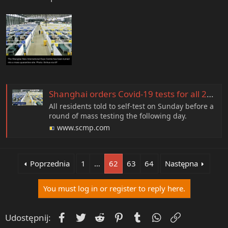
Shanghai orders Covid-19 tests for all 25 million residents
All residents told to self-test on Sunday before a
round of mass testing the following day.
www.scmp.com
Poprzednia
1
…
62
63
64
Następna
You must log in or register to reply here.
Facebook
Twitter
Reddit
Pinterest
Tumblr
WhatsApp
Umieść Lin
Udostępnij: