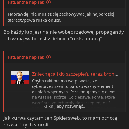
FatBantha napisał:
Naprawdę, nie musisz się zachowywać jak najbardziej
stereotypowa ruska onuca.
Bo każdy kto jest na nie wobec rządowej propagandy
lub w nią wątpi jest z definicji "ruską onucą".
FatBantha napisał:
Zniechęcali do szczepień, teraz bronią Moskwy i hejtują Ukrainę. Fala prorosyjskich trolli zalewa internet
Chyba nikt nie ma wątpliwości, że
cyberprzestrzeń to bardzo ważny element
działań wojennych. Przekonujemy się o tym
na własnej skórze. Co ciekawe, konta, które
wcześniej zniechęcały do szczepień, dziś
Kliknij aby rozwinąć...
pozytywnie wypowiadają się o polityce Rosji
wobec Ukrainy.
Jak kurwa czytam ten Spidersweb, to mam ochotę
spidersweb.pl
rozwalić tych smroli.