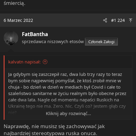
śmiercią.
6 Marzec 2022
#1 224
FatBantha
sprzedawca niszowych etosów
Członek Załogi
kalvatn napisał:
Ja gdybym się zaszczepił raz, dwa lub trzy razy to teraz
bym sobie najpewniej pomyślał, że ktoś zrobił mnie w
chuja - bo dzień w dzień w mediach był Covid i całe to
szaleństwo sanitarne w życiu realnym było obecne przez
całe dwa lata. Nagle od momentu napaści Ruskich na
Ukrainę tego nie ma. Zero. Nic. Czyli co? Jestem głąb czy
nie?
Kliknij aby rozwinąć...
Na szczęście nie jestem zaszczepiony więc nie muszę się
nad tym zastanawiać. Ale zaszczepieni z forum
Naprawdę, nie musisz się zachowywać jak
przykładowo - wszystko gra?
najbardziej stereotypowa ruska onuca.