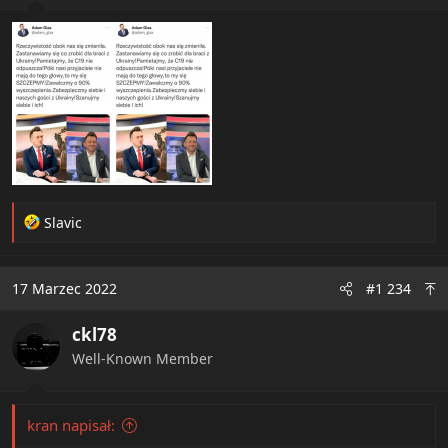
:
R
Slavic
e
a
c
17 Marzec 2022
#1 234
t
i
ckl78
o
n
Well-Known Member
s
:
kran napisał: