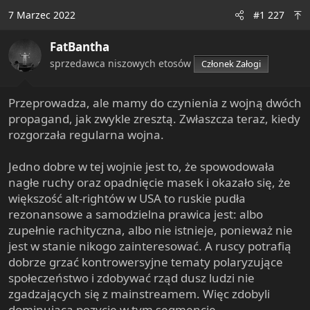
c
7 Marzec 2022
#1 227
t
i
FatBantha
o
n
sprzedawca niszowych etosów
Członek Załogi
s
:
Przeprowadza, ale mamy do czynienia z wojną dwóch
propagand, jak zwykle zresztą. Zwłaszcza teraz, kiedy
rozgorzała regularna wojna.
Jedno dobre w tej wojnie jest to, że spowodowała
nagłe ruchy oraz opadnięcie masek i okazało się, że
większość alt-rightów w USA to ruskie pudła
rezonansowe a samodzielna prawica jest: albo
zupełnie rachityczna, albo nie istnieje, ponieważ nie
jest w stanie nikogo zainteresować. A ruscy potrafią
dobrze grzać kontrowersyjne tematy polaryzujące
społeczeństwo i zdobywać rząd dusz ludzi nie
zgadzających się z mainstreamem. Więc zdobyli
dominującą pozycję w tym segmencie.