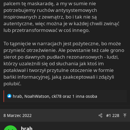
palcem tę maskaradę, a my w sumie nie
potrzebujemy ruchów antysystemowych
inspirowanych z zewnątrz, bo i tak nie są
autentyczne, więc można je w każdej chwili zwinąć
lub przetransformować w coś innego.
To tąpnięcie w narracjach jest pożyteczne, bo może
przynieść otrzeźwienie. Ale powstanie też całe grono
sierot po dawnych pudłach rezonansowych - ludzi,
którzy uzależnili się od słuchania jak ktoś im
potakiwał i tworzył przytulne otoczenie w formie
bańki informacyjnej, jaką zaakceptowali i zdążyli
polubić.
R
hrab
,
NoahWatson
,
ckl78
oraz 1 inna osoba
e
a
c
8 Marzec 2022
#1 228
t
i
hrab
o