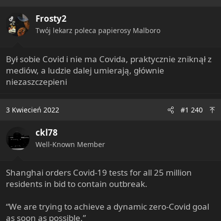
Z kolei Reuters donosi, że produkcje wstrzymują również
Frosty2
OP
chińskie zakłady motoryzacyjne, produkujące części m.in.
Twój lekarz poleca papierosy Malboro
do Volkswagena czy Toyoty. Te są zlokalizowane w
mieście Changchun.
Był sobie Covid i nie ma Covida, praktycznie zniknął z
Zamknięcie fabryk związane jest ze "strategią Xi Jinping
mediów, a ludzie dalej umierają, głównie
zero-covid, która wymaga blokad w całym mieście,
niezaszczepieni
masowych testów i skrupulatnego śledzenia kontaktów
za każdym razem, gdy zostanie wykryte zakażenie".
3 Kwiecień 2022
#1 240
ckl78
Well-Known Member
Shanghai orders Covid-19 tests for all 25 million
residents in bid to contain outbreak.
“We are trying to achieve a dynamic zero-Covid goal
as soon as possible.”