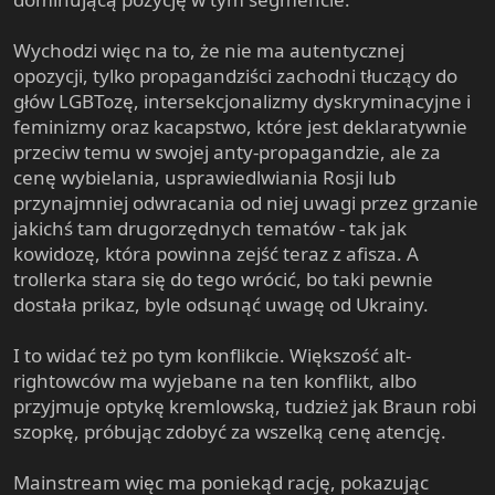
Wychodzi więc na to, że nie ma autentycznej
opozycji, tylko propagandziści zachodni tłuczący do
głów LGBTozę, intersekcjonalizmy dyskryminacyjne i
feminizmy oraz kacapstwo, które jest deklaratywnie
przeciw temu w swojej anty-propagandzie, ale za
cenę wybielania, usprawiedlwiania Rosji lub
przynajmniej odwracania od niej uwagi przez grzanie
jakichś tam drugorzędnych tematów - tak jak
kowidozę, która powinna zejść teraz z afisza. A
trollerka stara się do tego wrócić, bo taki pewnie
dostała prikaz, byle odsunąć uwagę od Ukrainy.
I to widać też po tym konflikcie. Większość alt-
rightowców ma wyjebane na ten konflikt, albo
przyjmuje optykę kremlowską, tudzież jak Braun robi
szopkę, próbując zdobyć za wszelką cenę atencję.
Mainstream więc ma poniekąd rację, pokazując