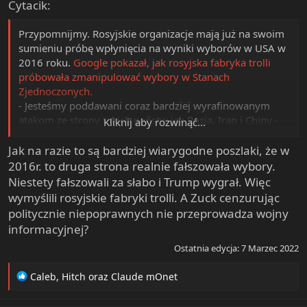
Cytacik:
Przypomnijmy. Rosyjskie organizacje mają już na swoim
sumieniu próbę wpłynięcia na wyniki wyborów w USA w
2016 roku.
Google pokazał, jak rosyjska fabryka trolli
próbowała zmanipulować wybory w Stanach
Zjednoczonych.
- Jesteśmy poddawani coraz bardziej wyrafinowanym
atakom ze strony takich państw jak Rosja, Iran i Chiny -
Kliknij aby rozwinąć...
mówił z kolei Mark Zuckerberg
.
Jak na razie to są bardziej wiarygodne poszlaki, że w
2016r. to druga strona realnie fałszowała wybory.
Niestety fałszowali za słabo i Trump wygrał. Więc
wymyślili rosyjskie fabryki trolli. A Zuck cenzurując
politycznie niepoprawnych nie przeprowadza wojny
informacyjnej?
Ostatnia edycja:
7 Marzec 2022
R
Caleb
,
Hitch
oraz
Claude mOnet
e
a