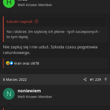
H
n
Well-Known Member
s
:
kalvatn napisał:
No i dobrze. Im szybciej ich jebnie - tych szczepionych -
to tym lepiej.
Nie zapluj się i nie uduś. Szkoda czasu pogotowia
ratunkowego.
R
kran
oraz
ckl78
e
a
c
8 Marzec 2022
#1 229
t
i
noniewiem
o
N
n
Well-Known Member
s
: