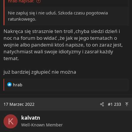
hrab napisał:
Nie zapluj się i nie uduś. Szkoda czasu pogotowia
ratunkowego.
Nakręca się strasznie ten troll ,chyba siedzi dzień i
noc na forum bo widać ,że jak w jego tematach o
wojnie albo pandemii ktoś napisze, to on zaraz jest,
natychmiast wali swoje idiotyzmy i zasrał każdy
temat.
już bardziej zgłupieć nie można
R
hrab
e
a
c
17 Marzec 2022
#1 233
t
i
kalvatn
o
K
n
Well-Known Member
s