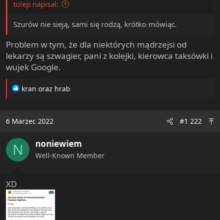
tolep napisał:
e
r
Szurów nie sieją, sami się rodzą, krótko mówiąc.
Problem w tym, że dla niektórych mądrzejsi od
lekarzy są szwagier, pani z kolejki, kierowca taksówki i
wujek Google.
R
kran
oraz
hrab
e
a
c
6 Marzec 2022
#1 222
t
i
noniewiem
o
N
n
Well-Known Member
s
:
XD