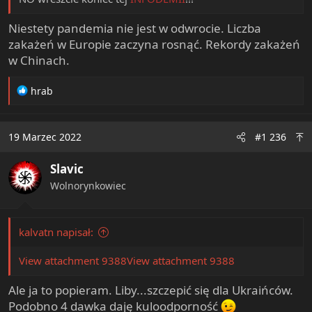
Niestety pandemia nie jest w odwrocie. Liczba
zakażeń w Europie zaczyna rosnąć. Rekordy zakażeń
w Chinach.
R
hrab
e
a
c
19 Marzec 2022
#1 236
t
i
Slavic
o
n
Wolnorynkowiec
s
:
kalvatn napisał:
View attachment 9388
View attachment 9388
Ale ja to popieram. Liby...szczepić się dla Ukraińców.
Podobno 4 dawka daję kuloodporność