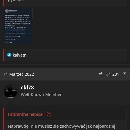
R
kalvatn
e
a
c
11 Marzec 2022
#1 231
t
i
ckl78
o
n
Well-Known Member
s
:
FatBantha napisał:
Naprawdę, nie musisz się zachowywać jak najbardziej