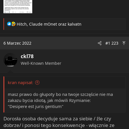
R
Hitch
,
Claude mOnet
oraz
kalvatn
e
a
c
6 Marzec 2022
#1 223
t
i
ckl78
o
n
Well-Known Member
s
:
kran napisał:
masz prawo do głupoty bo na twoje szczęście nie ma
zakazu bycia idiotą, jak mówili Rzymianie:
"Desipere est juris gentium"
Dorosła osoba decyduje sama za siebie / źle czy
dobrze/ i ponosi tego konsekwencje - włącznie ze