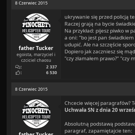
8 Czerwiec 2015
ukrywanie się przed policją 
Raczej grają na bycie świadk
Na przykład: pijesz piwko w p
a oni: "bo jest pan świadkie
udupić. Ale na szczęście spor
father Tucker
Dopiero jak zaczniesz się mąd
egoista, marzyciel i
"czy złamałem prawo?" "czy mn
czciciel chaosu
2 337
6 530
8 Czerwiec 2015
Chcecie więcej paragrafów? T
Uchwała SN z dnia 20 wrześn
Absolutną podstawą podstaw, j
paragraf, zapamiętajcie ten:
father Tucker