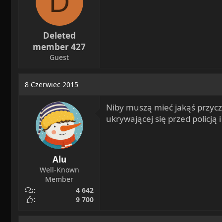
D
s
:
Deleted
member 427
Guest
8 Czerwiec 2015
Niby muszą mieć jakąś przycz
ukrywającej się przed policj
Alu
Well-Known
Member
4 642
9 700