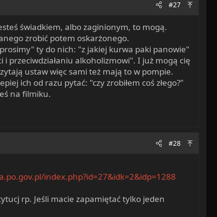
#27
 jesteś świadkiem, albo zaginionym, to mogą.
rzanego zrobić potem oskarżonego.
prosimy" ty do nich: "z jakiej kurwa paki panowie"
i przeciwdziałaniu alkoholizmowi". I już mogą cię
 czytają ustaw więc sami też mają to w pompie.
piej ich od razu pytać: "czy zrobiłem coś złego?"
eś na filmiku.
#28
ra.po.gov.pl/index.php?id=27&idk=2&idp=1288
tucj rp. Jeśli macie zapamiętać tylko jeden