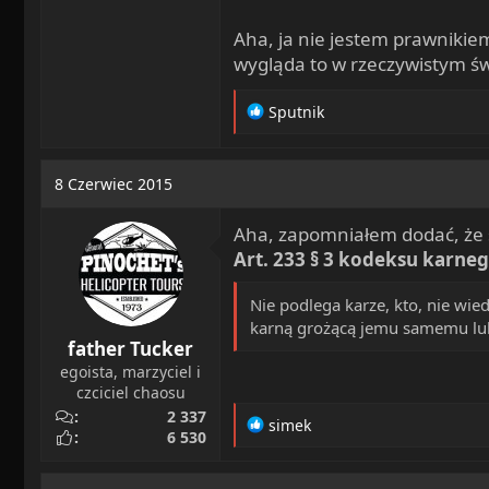
Aha, ja nie jestem prawniki
wygląda to w rzeczywistym św
R
Sputnik
e
a
c
8 Czerwiec 2015
t
i
Aha, zapomniałem dodać, że s
o
n
Art. 233
§ 3 kodeksu karneg
s
:
Nie podlega karze, kto, nie wi
karną grożącą jemu samemu lub
father Tucker
egoista, marzyciel i
czciciel chaosu
2 337
R
simek
6 530
e
a
c