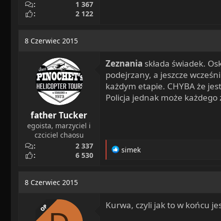
1 367
2 122
8 Czerwiec 2015
Zeznania
składa świadek. Os
podejrzany, a jeszcze wcześni
każdym etapie. CHYBA że jest
Policja jednak może każdego 
father Tucker
egoista, marzyciel i
czciciel chaosu
2 337
R
simek
6 530
e
a
c
8 Czerwiec 2015
t
i
Kurwa, czyli jak to w końcu 
o
OP
n