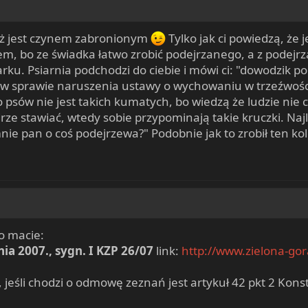
też jest czynem zabronionym
Tylko jak ci powiedzą, że
iem, bo ze świadka łatwo zrobić podejrzanego, a z podej
arku. Psiarnia podchodzi do ciebie i mówi ci: "dowodzik po
m w sprawie naruszenia ustawy o wychowaniu w trzeźwości 
o psów nie jest takich kumatych, bo wiedzą że ludzie nie
rze stawiać, wtedy sobie przypominają takie kruczki. Najle
ie pan o coś podejrzewa?" Podobnie jak to zrobił ten kol
o macie:
ia 2007., sygn. I KZP 26/07
link:
http://www.zielona-go
eśli chodzi o odmowę zeznań jest artykuł 42 pkt 2 Konsty