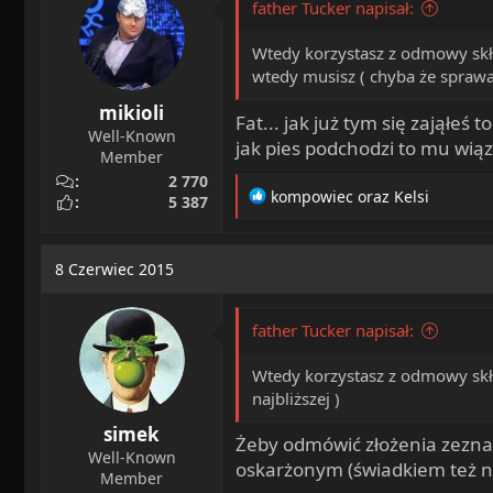
father Tucker napisał:
n
s
Wtedy korzystasz z odmowy skła
:
wtedy musisz ( chyba że sprawa 
mikioli
Fat... jak już tym się zająłeś
Well-Known
jak pies podchodzi to mu wią
Member
2 770
R
kompowiec
oraz
Kelsi
5 387
e
a
c
8 Czerwiec 2015
t
i
o
father Tucker napisał:
n
s
Wtedy korzystasz z odmowy skła
:
najbliższej )
simek
Żeby odmówić złożenia zeznań,
Well-Known
oskarżonym (świadkiem też ni
Member