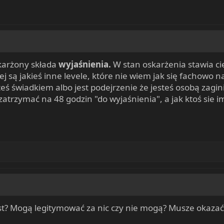
karżony składa
wyjaśnienia.
W stan oskarżenia stawia ci
ej są jakieś inne levele, które nie wiem jak się fachow
eś świadkiem albo jest podejrzenie że jesteś osobą zagin
zatrzymać na 48 godzin "do wyjaśnienia", a jak ktoś sie 
jest? Mogą legitymować za nic czy nie mogą? Musze okaza