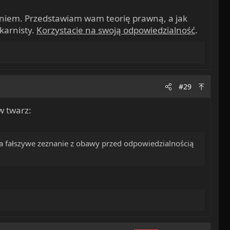
eniem. Przedstawiam wam teorię prawną, a jak
karnisty.
Korzystacie na swoją odpowiedzialność
.
#29
w twarz:
da fałszywe zeznanie z obawy przed odpowiedzialnością