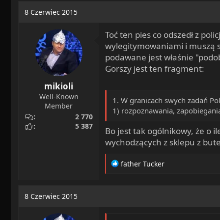
a
o
8 Czerwiec 2015
d
c
s
z
Toć ten pies co odszedł z poli
t
ę
wylegitymowaniami i muszą s
a
t
podawane jest właśnie "podob
r
y
Gorszy jest ten fragment:
t
e
mikioli
r
Well-Known
1. W granicach swych zadań Po
Member
1) rozpoznawania, zapobiegania
2 770
5 387
Bo jest tak ogólnikowy, że o 
wychodzących z sklepu z bute
R
father Tucker
e
a
c
8 Czerwiec 2015
t
i
o