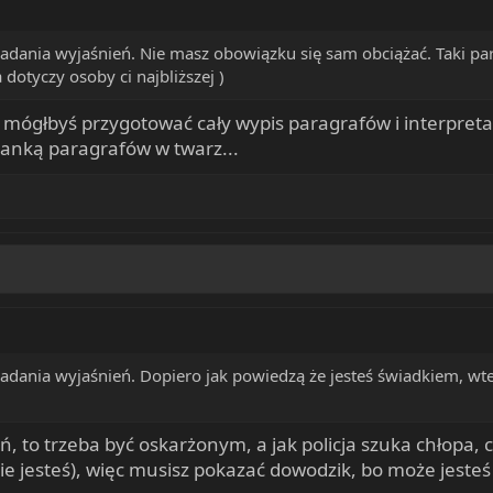
dania wyjaśnień. Nie masz obowiązku się sam obciążać. Taki par
dotyczy osoby ci najbliższej )
 to mógłbyś przygotować cały wypis paragrafów i interpret
zanką paragrafów w twarz...
dania wyjaśnień. Dopiero jak powiedzą że jesteś świadkiem, wte
 to trzeba być oskarżonym, a jak policja szuka chłopa, co
e jesteś), więc musisz pokazać dowodzik, bo może jesteś