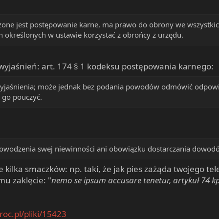
one jest postępowanie karne, ma prawo do obrony we wszystkic
 określonych w ustawie korzystać z obrońcy z urzędu.
yjaśnień: art. 174 § 1 kodeksu postępowania karnego:
yjaśnienia; może jednak bez podania powodów odmówić odpowie
 go pouczyć.
wodzenia swej niewinności ani obowiązku dostarczania dowodó
e kilka smaczków: np. taki, że jak pies zażąda twojego t
mu zaklęcie: "
nemo se ipsum accusare tenetur, artykuł 74 kp
oc.pl/pliki/15423