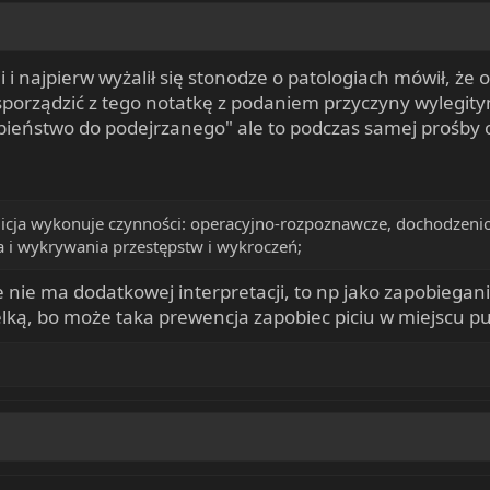
cji i najpierw wyżalił się stonodze o patologiach mówił, że 
porządzić z tego notatkę z podaniem przyczyny wylegi
ieństwo do podejrzanego" ale to podczas samej prośby o
licja wykonuje czynności: operacyjno-rozpoznawcze, dochodzenio
 i wykrywania przestępstw i wykroczeń;
ile nie ma dodatkowej interpretacji, to np jako zapobieg
lką, bo może taka prewencja zapobiec piciu w miejscu p