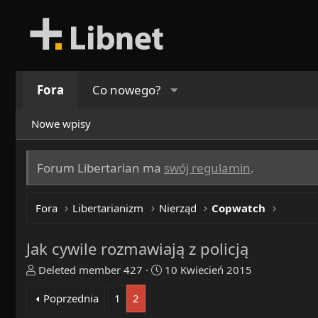
Fora
Co nowego?
Nowe wpisy
Forum Libertarian ma
swój regulamin
.
Fora
Libertarianizm
Nierząd
Copwatch
Jak cywile rozmawiają z policją
T
R
Deleted member 427
10 Kwiecień 2015
h
o
Poprzednia
1
2
r
z
e
p