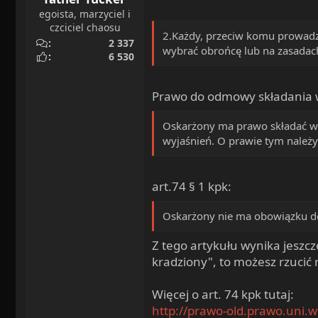
egoista, marzyciel i
czciciel chaosu
2.Każdy, przeciw komu prowadz
2 337
wybrać obrońcę lub na zasadach
6 530
Prawo do odmowy składania w
Oskarżony ma prawo składać w
wyjaśnień. O prawie tym należy
art.74 § 1 kpk:
Oskarżony nie ma obowiązku do
Z tego artykułu wynika jeszcz
kradziony", to możesz rzucić 
Więcej o art. 74 kpk tutaj:
http://prawo-old.prawo.uni.wr