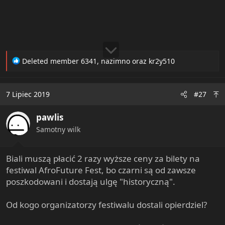
R
Deleted member 6341
,
nazimno
oraz
kr2y510
e
a
c
7 Lipiec 2019
#27
t
i
pawlis
o
n
Samotny wilk
s
:
Biali muszą płacić 2 razy wyższe ceny za bilety na
festiwal AfroFuture Fest, bo czarni są od zawsze
poszkodowani i dostają ulgę "historyczną".
Od kogo organizatorzy festiwalu dostali opierdziel?