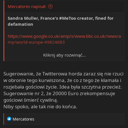
Mercatores napisał:
Sandra Muller, France's #MeToo creator, fined for
defamation
https://www.google.co.uk/amp/s/www.bbc.co.uk/news/a
mp/world-europe-49824683
Kliknij aby rozwinąć...
No smuteczek
Sugerowanie, że Twitterowa horda zaraz się nie rzuci
w obronie tego kurwiszona, że co z tego że kłamała i
rozjebała gościowi życie. Idea była szczytna przecież.
Sugerowanie nr 2, że 20000 Euro zrekompensuje
gościowi śmierć cywilną.
Niby spoko, ale tak nie do końca.
R
Mercatores
e