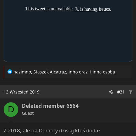
R
nazimno
,
Staszek Alcatraz
,
inho
oraz 1 inna osoba
e
a
c
13 Wrzesień 2019
#31
t
i
Deleted member 6564
o
D
n
Guest
s
:
Z 2018, ale na Demoty dzisiaj ktoś dodał