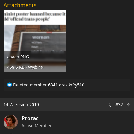
Attachments
aaaaa.PNG
458,5 KB · Wyś: 49
R
Deleted member 6341
oraz
kr2y510
e
a
c
14 Wrzesień 2019
#32
t
i
Prozac
o
n
Active Member
s