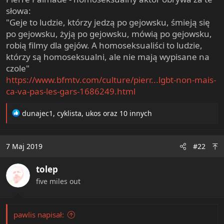
e
słowa:
r
"Geje to ludzie, którzy jedzą po gejowsku, śmieją się
po gejowsku, żyją po gejowsku, mówią po gejowsku,
robią filmy dla gejów. A homoseksualiści to ludzie,
którzy są homoseksualni, ale nie mają wypisane na
czole"
https://www.bfmtv.com/culture/pierr...lgbt-non-mais-
ca-va-pas-les-gars-1686249.html
R
dunajec1
,
cyklista
,
ukos
oraz 10 innych
e
a
c
7 Maj 2019
#22
t
i
tolep
o
n
five miles out
s
:
pawlis napisał: