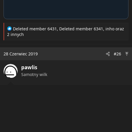
R
Deleted member 6431
,
Deleted member 6341
,
inho
oraz
e
2 innych
a
c
t
28 Czerwiec 2019
#26
i
o
pawlis
n
s
Samotny wilk
: