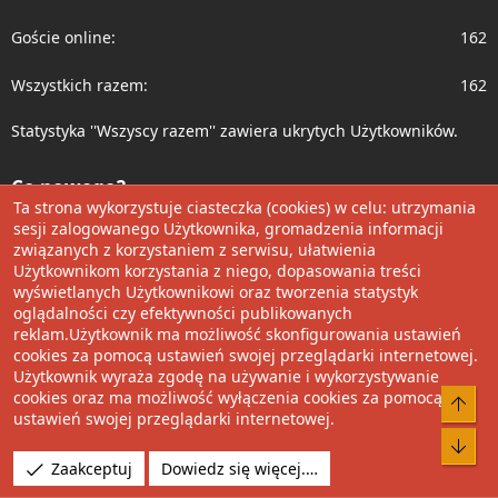
Goście online
162
Wszystkich razem
162
Statystyka ''Wszyscy razem'' zawiera ukrytych Użytkowników.
Co nowego?
Ta strona wykorzystuje ciasteczka (cookies) w celu: utrzymania
sesji zalogowanego Użytkownika, gromadzenia informacji
Nowe wpisy
związanych z korzystaniem z serwisu, ułatwienia
Użytkownikom korzystania z niego, dopasowania treści
Ostatnie aktywności
wyświetlanych Użytkownikowi oraz tworzenia statystyk
oglądalności czy efektywności publikowanych
Polecamy
reklam.Użytkownik ma możliwość skonfigurowania ustawień
cookies za pomocą ustawień swojej przeglądarki internetowej.
Użytkownik wyraża zgodę na używanie i wykorzystywanie
Wolnościowe cytaty
cookies oraz ma możliwość wyłączenia cookies za pomocą
Do 
ustawień swojej przeglądarki internetowej.
Udostępnij
Bot
Zaakceptuj
Dowiedz się więcej.…
Facebook
Twitter
Reddit
Pinterest
Tumblr
WhatsApp
Umieść Link