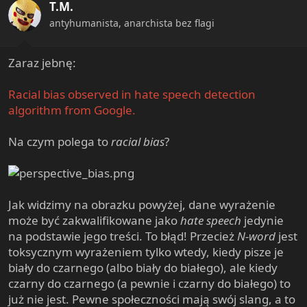
T.M.
o
n
antyhumanista, anarchista bez flagi
s
:
Zaraz jebnę:
Racial bias observed in hate speech detection
algorithm from Google.
Na czym polega to
racial bias
?
Jak widzimy na obrazku powyżej, dane wyrażenie
może być zakwalifikowane jako
hate speech
jedynie
na podstawie jego treści. To błąd! Przecież
N-word
jest
toksycznym wyrażeniem tylko wtedy, kiedy pisze je
biały do czarnego (albo biały do białego), ale kiedy
czarny do czarnego (a pewnie i czarny do białego) to
już nie jest. Pewne społeczności mają swój slang, a to