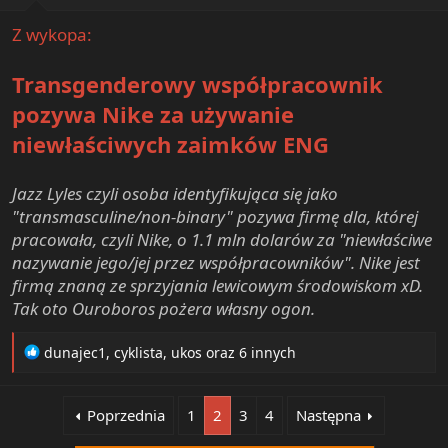
:
Z wykopa:
Transgenderowy współpracownik
pozywa Nike za używanie
niewłaściwych zaimków ENG
Jazz Lyles czyli osoba identyfikująca się jako
"transmasculine/non-binary" pozywa firmę dla, której
pracowała, czyli Nike, o 1.1 mln dolarów za "niewłaściwe
nazywanie jego/jej przez współpracowników". Nike jest
firmą znaną ze sprzyjania lewicowym środowiskom xD.
Tak oto Ouroboros pożera własny ogon.
R
dunajec1
,
cyklista
,
ukos
oraz 6 innych
e
a
c
Poprzednia
1
2
3
4
Następna
t
i