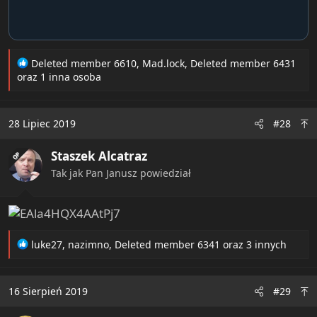
R
Deleted member 6610
,
Mad.lock
,
Deleted member 6431
e
oraz 1 inna osoba
a
c
t
28 Lipiec 2019
#28
i
o
Staszek Alcatraz
n
OP
s
Tak jak Pan Janusz powiedział
:
R
luke27
,
nazimno
,
Deleted member 6341
oraz 3 innych
e
a
c
16 Sierpień 2019
#29
t
i