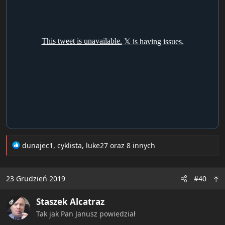
R
dunajec1
,
cyklista
,
luke27
oraz 8 innych
e
a
c
23 Grudzień 2019
#40
t
i
Staszek Alcatraz
o
OP
n
Tak jak Pan Janusz powiedział
s