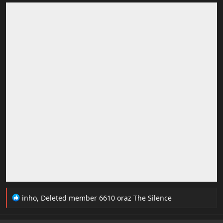
R
inho
,
Deleted member 6610
oraz
The Silence
e
a