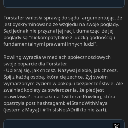
Forstater wniosła sprawę do sądu, argumentując, że
jest dyskryminowana ze względu na swoje poglądy.
Sąd jednak nie przyznał jej racji, tłumacząc, że jej
poglądy są "niekompatybilne z ludzką godnością i
fundamentalnymi prawami innych ludzi".
Rowling wyraziła w mediach społecznościowych
swoje poparcie dla Forstater.
- Ubieraj się, jak chcesz. Nazywaj siebie, jak chcesz.
Śpij z każdą osobą, która cię zechce. Żyj swoim
wymarzonym życiem w pokoju i bezpieczeństwie. Ale
zwalniać kobiety za stwierdzenia, że płeć jest
prawdziwa? - napisała na Twitterze Rowling, która
opatrzyła post hashtagami: #IStandWithMaya
(jestem z Mayą) i #ThisIsNotADrill (to nie żart).