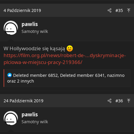
a
c
4 Październik 2019
#35
t
i
pawlis
o
n
Samotny wilk
s
:
W Hollywoodzie się kąsają
https://film.org.pl/news/robert-de-...dyskryminacje-
plciowa-w-miejscu-pracy-219366/
R
Deleted member 6852
,
Deleted member 6341
,
nazimno
e
oraz 2 innych
a
c
t
24 Październik 2019
#36
i
o
pawlis
n
s
Samotny wilk
: