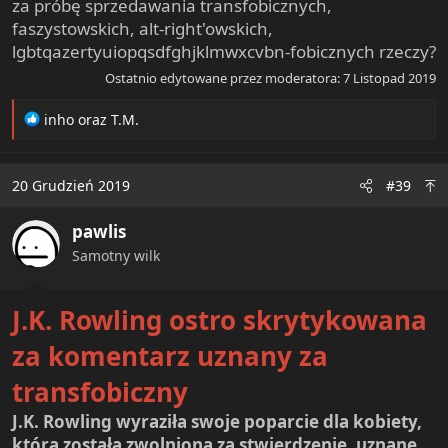
za próbę sprzedawania transfobicznych,
faszystowskich, alt-right'owskich,
lgbtqazertyuiopqsdfghjklmwxcvbn-fobicznych rzeczy?
Ostatnio edytowane przez moderatora:
7 Listopad 2019
R
inho
oraz
T.M.
e
a
c
20 Grudzień 2019
#39
t
i
pawlis
o
n
Samotny wilk
s
:
J.K. Rowling ostro skrytykowana
za komentarz uznany za
transfobiczny
J.K. Rowling wyraziła swoje poparcie dla kobiety,
która została zwolniona za stwierdzenie, uznane