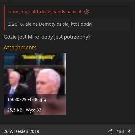
:
from_my_cold_dead_hands napisał:
Z 2018, ale na Demoty dzisiaj ktoś dodał
Gdzie jest Mike kiedy jest potrzebny?
Attachments
1503082954330.jpg
25,5 KB · Wyś: 33
26 Wrzesień 2019
#33