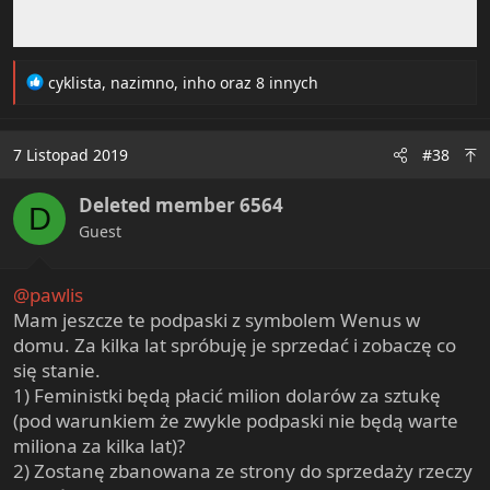
R
cyklista
,
nazimno
,
inho
oraz 8 innych
e
a
c
7 Listopad 2019
#38
t
i
Deleted member 6564
o
D
n
Guest
s
:
@pawlis
Mam jeszcze te podpaski z symbolem Wenus w
domu. Za kilka lat spróbuję je sprzedać i zobaczę co
się stanie.
1) Feministki będą płacić milion dolarów za sztukę
(pod warunkiem że zwykle podpaski nie będą warte
miliona za kilka lat)?
2) Zostanę zbanowana ze strony do sprzedaży rzeczy