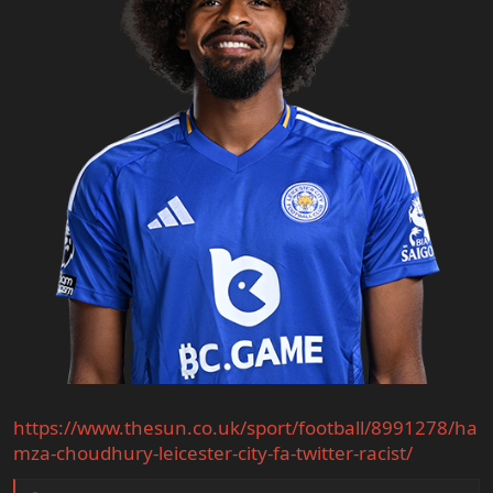
https://www.thesun.co.uk/sport/football/8991278/ha
mza-choudhury-leicester-city-fa-twitter-racist/