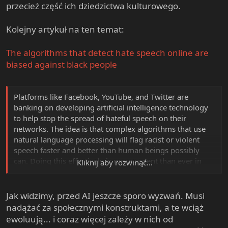
przecież część ich dziedzictwa kulturowego.
Kolejny artykuł na ten temat:
The algorithms that detect hate speech online are
biased against black people
Platforms like Facebook, YouTube, and Twitter are
banking on developing artificial intelligence technology
to help stop the spread of hateful speech on their
networks. The idea is that complex algorithms that use
natural language processing will flag racist or violent
speech faster and better than human beings possibly
can. Doing this effectively is more urgent than ever in
Kliknij aby rozwinąć...
light of recent mass shootings and violence linked to
hate speech online.
Jak widzimy, przed AI jeszcze sporo wyzwań. Musi
But two new studies show that AI trained to identify hate
nadążać za społecznymi konstruktami, a te wciąż
speech may actually end up amplifying racial bias. In one
ewoluują... i coraz więcej zależy w nich od
study, researchers found that leading AI models for