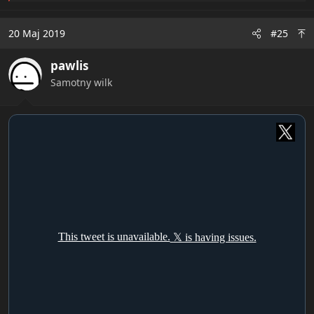
a
c
20 Maj 2019
#25
t
i
pawlis
o
n
Samotny wilk
s
: