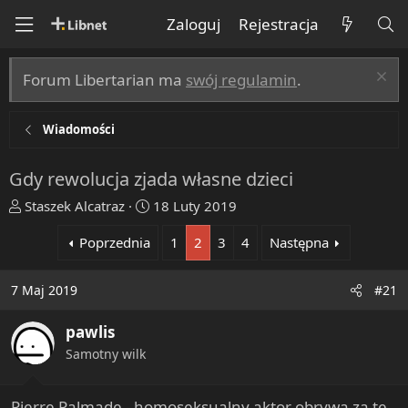
Zaloguj
Rejestracja
Forum Libertarian ma
swój regulamin
.
Wiadomości
Gdy rewolucja zjada własne dzieci
T
R
Staszek Alcatraz
18 Luty 2019
h
o
Poprzednia
1
2
3
4
Następna
r
z
e
p
a
o
7 Maj 2019
#21
d
c
s
z
pawlis
t
ę
Samotny wilk
a
t
r
y
t
Pierre Palmade - homoseksualny aktor obrywa za te