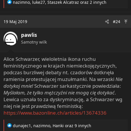
R
nazimno
,
luke27
,
Staszek Alcatraz
oraz 2 innych
e
a
c
19 Maj 2019
#24
t
i
pawlis
o
n
Samotny wilk
s
:
Alice Schwarzer, wieloletnia ikona ruchu
feministycznego w krajach niemieckojęzycznych,
podczas burzliwej debaty nt. czadorów dotknęła
ramienia protestującej muzułmanki. Na wrzaski
Nie
dotykaj mnie!
Schwarzer sarkastycznie powiedziała:
Myślałam, że tylko mężczyźni nie mogą cię dotykać
.
Lewica uznała to za dyskryminację, a Schwarzer wg
niej nie jest prawdziwą feministką:
https://www.bazonline.ch/articles/13674336
R
dunajec1
,
nazimno
,
Hanki
oraz 9 innych
e