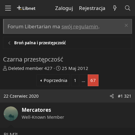
Zaloguj
Rejestracja
Forum Libertarian ma
swój regulamin
.
Broń palna i przestępczość
Czarna przestępczość
T
R
Deleted member 427
25 Maj 2012
h
o
Poprzednia
1
…
67
r
z
e
p
a
o
22 Czerwiec 2020
#1 321
d
c
s
z
Mercatores
t
ę
Well-Known Member
a
t
r
y
t
BLM?!