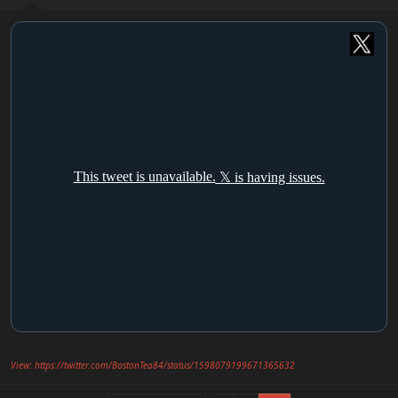
:
View: https://twitter.com/BostonTea84/status/1598079199671365632