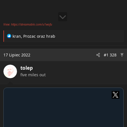
View: https://streamable.com/u1wofu
R
kran
,
Prozac
oraz
hrab
e
a
c
17 Lipiec 2022
#1 328
t
i
tolep
o
n
five miles out
s
: