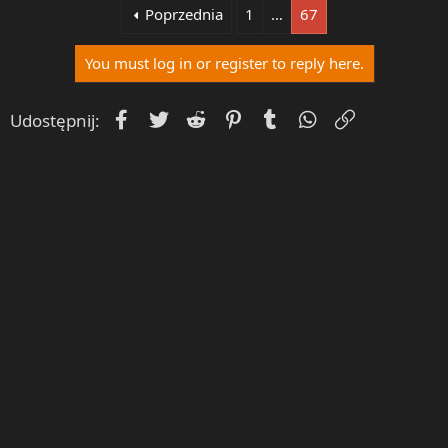
Poprzednia
1
…
67
You must log in or register to reply here.
Facebook
Twitter
Reddit
Pinterest
Tumblr
WhatsApp
Umieść Lin
Udostępnij: