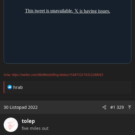
View: https://twitter.com/MattWalshBlog/status/1548752570323288065
R
hrab
e
a
c
30 Listopad 2022
#1 329
t
i
tolep
o
n
five miles out
s