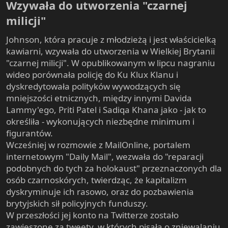
Wzywała do utworzenia "czarnej
milicji"​
Johnson, która pracuje z młodzieżą i jest właścicielką
kawiarni, wzywała do utworzenia w Wielkiej Brytanii
"czarnej milicji". W opublikowanym w lipcu nagraniu
wideo porównała policję do Ku Klux Klanu i
dyskredytowała polityków wywodzących się
mniejszości etnicznych, między innymi Davida
Lammy'ego, Priti Patel i Sadiqa Khana jako - jak to
określiła - wykonujących niezbędne minimum i
figurantów.
Wcześniej w rozmowie z MailOnline, portalem
internetowym "Daily Mail", wezwała do "reparacji
podobnych do tych za holokaust" przeznaczonych dla
osób czarnoskórych, twierdząc, że kapitalizm
dyskryminuje ich rasowo, oraz do pozbawienia
brytyjskich sił policyjnych funduszy.
W przeszłości jej konto na Twitterze zostało
zawieszone za tweety, w których pisała o zniewalaniu