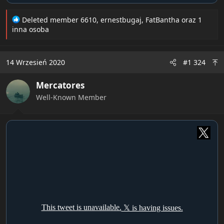
R
Deleted member 6610
,
ernestbugaj
,
FatBantha
oraz 1
e
inna osoba
a
c
t
14 Wrzesień 2020
#1 324
i
o
Mercatores
n
s
Well-Known Member
: