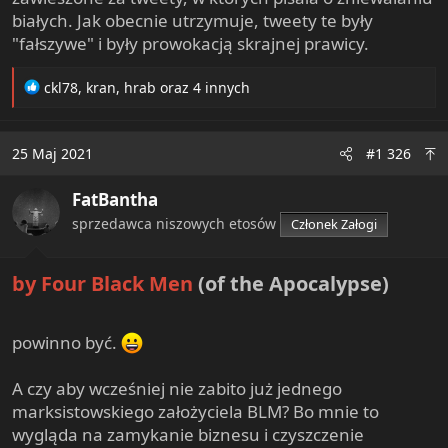
białych. Jak obecnie utrzymuje, tweety te były
"fałszywe" i były prowokacją skrajnej prawicy.
R
ckl78
,
kran
,
hrab
oraz 4 innych
e
a
c
25 Maj 2021
#1 326
t
i
FatBantha
o
n
sprzedawca niszowych etosów
Członek Załogi
s
:
by Four Black Men
(of the Apocalypse)​
powinno być.
A czy aby wcześniej nie zabito już jednego
marksistowskiego założyciela BLM? Bo mnie to
wygląda na zamykanie biznesu i czyszczenie