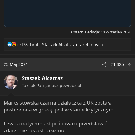
Ostatnia edycja:
14 Wrzesień 2020
R
ckl78
,
hrab
,
Staszek Alcatraz
oraz 4 innych
e
a
c
25 Maj 2021
#1 325
t
i
Staszek Alcatraz
o
n
Tak jak Pan Janusz powiedział
s
:
Marksistowska czarna działaczka z UK została
postrzelona w głowę, jest w stanie krytycznym.
Lewica natychmiast próbowała przedstawić
zdarzenie jak akt rasizmu.