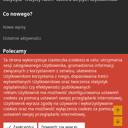
Co nowego?
Nowe wpisy
Ostatnie aktywności
Polecamy
Ta strona wykorzystuje ciasteczka (cookies) w celu: utrzymania
Wolnościowe cytaty
sesji zalogowanego Użytkownika, gromadzenia informacji
związanych z korzystaniem z serwisu, ułatwienia
Użytkownikom korzystania z niego, dopasowania treści
Udostępnij
wyświetlanych Użytkownikowi oraz tworzenia statystyk
oglądalności czy efektywności publikowanych
Facebook
Twitter
Reddit
Pinterest
Tumblr
WhatsApp
Umieść Link
reklam.Użytkownik ma możliwość skonfigurowania ustawień
cookies za pomocą ustawień swojej przeglądarki internetowej.
Użytkownik wyraża zgodę na używanie i wykorzystywanie
cookies oraz ma możliwość wyłączenia cookies za pomocą
®
Community platform by XenForo
© 2010-2022 XenForo Ltd.
Do 
ustawień swojej przeglądarki internetowej.
Design by:
Pixel Exit
Bot
Tłumaczenie wykonane przez
XboxForum.pl
. |
Media embeds
Zaakceptuj
Dowiedz się więcej.…