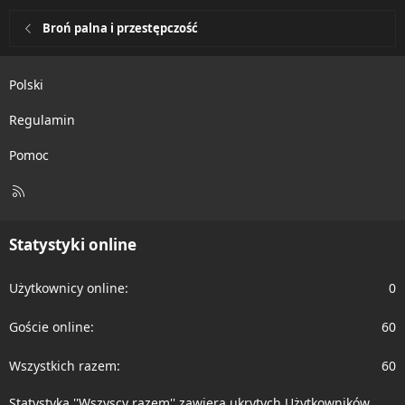
Broń palna i przestępczość
Polski
Regulamin
Pomoc
R
S
S
Statystyki online
Użytkownicy online
0
Goście online
60
Wszystkich razem
60
Statystyka ''Wszyscy razem'' zawiera ukrytych Użytkowników.