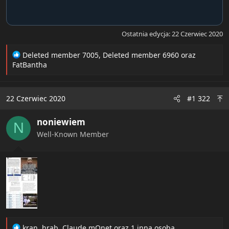
Ostatnia edycja:
22 Czerwiec 2020
R
Deleted member 7005
,
Deleted member 6960
oraz
e
FatBantha
a
c
t
22 Czerwiec 2020
#1 322
i
o
noniewiem
n
N
s
Well-Known Member
:
R
kran
,
hrab
,
Claude mOnet
oraz 1 inna osoba