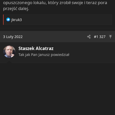
opuszczonego lokalu, który zrobił swoje i teraz pora
przejść dalej.
R
jkruk3
e
a
c
3 Luty 2022
#1 327
t
i
Staszek Alcatraz
o
n
Tak jak Pan Janusz powiedział
s
: