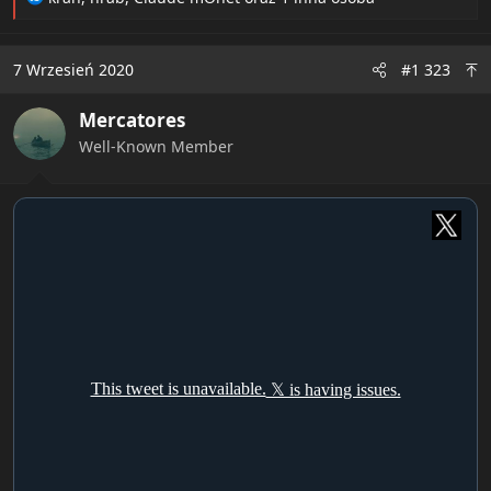
e
a
c
7 Wrzesień 2020
#1 323
t
i
Mercatores
o
n
Well-Known Member
s
: