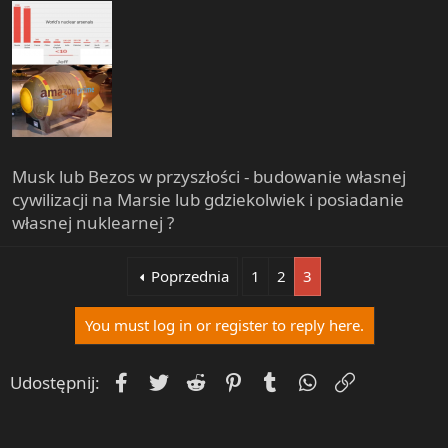
Musk lub Bezos w przyszłości - budowanie własnej
cywilizacji na Marsie lub gdziekolwiek i posiadanie
własnej nuklearnej ?
Poprzednia
1
2
3
You must log in or register to reply here.
Facebook
Twitter
Reddit
Pinterest
Tumblr
WhatsApp
Umieść Lin
Udostępnij: