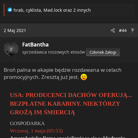
R
hrab
,
cyklista
,
Mad.lock
oraz 2 innych
e
a
c
2 Maj 2021
#44
t
i
FatBantha
o
n
sprzedawca niszowych etosów
Członek Załogi
s
:
Broń palna w akapie będzie rozdawana w celach
promocyjnych. Zresztą już jest.
USA: PRODUCENCI DACHÓW OFERUJĄ...
BEZPŁATNE KARABINY. NIEKTÓRZY
GROŻĄ IM ŚMIERCIĄ
GOSPODARKA
Wczoraj, 1 maja (05:53)