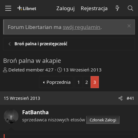
Zaloguj
Rejestracja
Forum Libertarian ma
swój regulamin
.
Broń palna i przestępczość
Broń palna w akapie
T
R
Deleted member 427
13 Wrzesień 2013
h
o
Poprzednia
1
2
3
r
z
e
p
a
o
15 Wrzesień 2013
#41
d
c
s
z
FatBantha
t
ę
sprzedawca niszowych etosów
Członek Załogi
a
t
r
y
t