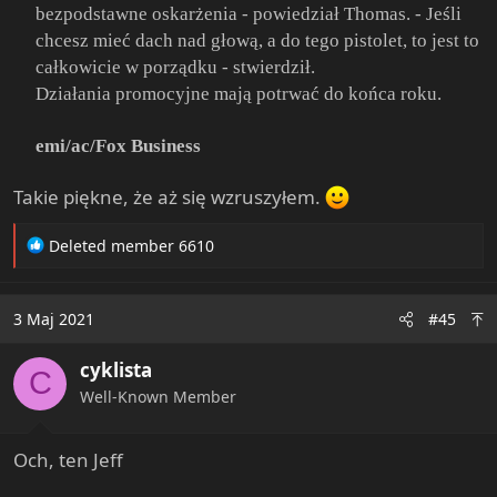
bezpodstawne oskarżenia - powiedział Thomas. - Jeśli
chcesz mieć dach nad głową, a do tego pistolet, to jest to
całkowicie w porządku - stwierdził.
Działania promocyjne mają potrwać do końca roku.
emi/ac/Fox Business
Takie piękne, że aż się wzruszyłem.
R
Deleted member 6610
e
a
c
3 Maj 2021
#45
t
i
cyklista
o
C
n
Well-Known Member
s
:
Och, ten Jeff