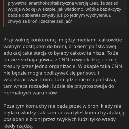
prywatną, anarchokapitalistyczną wersję CNN, że sąsiad
wypije wódkę (w akapie, jak wiadomo, wódka bez akcyzy
będzie odbierała zmysły już po jednym wychyleniu),
chwyci za broń i zacznie zabijać?
Przy wolnej konkurencji między mediami, całkowicie
wolnym dostępem do broni, brakiem państwowej
edukacj taka stacja to byłaby całkowita nisza. To że
ludzie słuchaja gówna z CNN to wynik długoletniej
tresury przez jedną organizacje. W akapie taka CNN
nie będzie mogła podlizywać się państwu i
współpracować z nim. Tam gdzie nie ma państwa,
tam wraca rozsądek, ludzie się przystosowują do
normalnych warunków.
Poza tym komuchy nie będą przeciw broni kiedy nie
będa u władzy. Jak sam zauważyłeś komuchy atakują
posiadanie broni przez zwykłych ludzi tylko wtedy
kiedy rządzą.