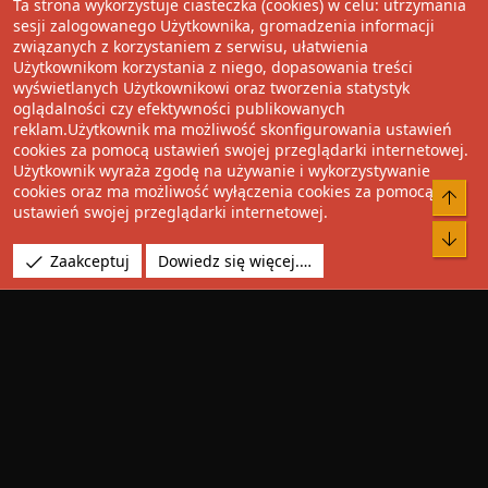
Ta strona wykorzystuje ciasteczka (cookies) w celu: utrzymania
Wolnościowe cytaty
sesji zalogowanego Użytkownika, gromadzenia informacji
związanych z korzystaniem z serwisu, ułatwienia
Użytkownikom korzystania z niego, dopasowania treści
Udostępnij
wyświetlanych Użytkownikowi oraz tworzenia statystyk
oglądalności czy efektywności publikowanych
Facebook
Twitter
Reddit
Pinterest
Tumblr
WhatsApp
Umieść Link
reklam.Użytkownik ma możliwość skonfigurowania ustawień
cookies za pomocą ustawień swojej przeglądarki internetowej.
Użytkownik wyraża zgodę na używanie i wykorzystywanie
cookies oraz ma możliwość wyłączenia cookies za pomocą
®
Community platform by XenForo
© 2010-2022 XenForo Ltd.
Do 
ustawień swojej przeglądarki internetowej.
Design by:
Pixel Exit
Bot
Tłumaczenie wykonane przez
XboxForum.pl
. |
Media embeds
Zaakceptuj
Dowiedz się więcej.…
via s9e/MediaSites