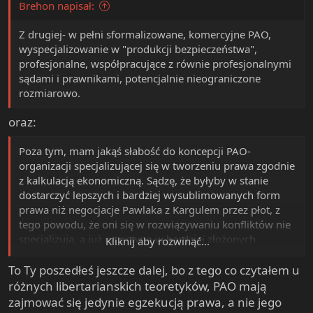
Brehon napisał:
e
r
Z drugiej- w pełni sformalizowane, komercyjne PAO,
wyspecjalizowanie w "produkcji bezpieczeństwa",
profesjonalne, współpracujące z równie profesjonalnymi
sądami i prawnikami, potencjalnie nieograniczone
rozmiarowo.
oraz:
Poza tym, mam jakąś słabość do koncepcji PAO-
organizacji specjalizującej się w tworzeniu prawa zgodnie
z kalkulacją ekonomiczną. Sądzę, że byłyby w stanie
dostarczyć lepszych i bardziej wysublimowanych form
prawa niż negocjacje Pawlaka z Kargulem przez płot, z
tego powodu, że oni się w rozwiązywaniu konfliktów nie
specjalizują, a już na pewno w bardziej złożonych
Kliknij aby rozwinąć...
sprawach, dotyczących setek osób.
To Ty poszedłeś jeszcze dalej, bo z tego co czytałem u
różnych libertarianskich teoretyków, PAO mają
zajmować się jedynie egzekucją prawa, a nie jego