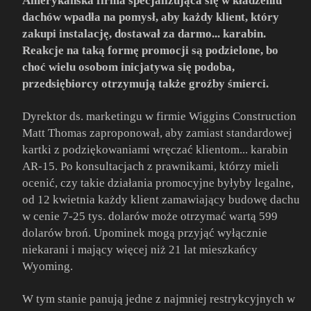
Amerykańska firma specjalizująca się w kładzeniu
dachów wpadła na pomysł, aby każdy klient, który
zakupi instalację, dostawał za darmo... karabin.
Reakcje na taką formę promocji są podzielone, bo
choć wielu osobom inicjatywa się podoba,
przedsiębiorcy otrzymują także groźby śmierci.
Dyrektor ds. marketingu w firmie Wiggins Construction
Matt Thomas zaproponował, aby zamiast standardowej
kartki z podziękowaniami wręczać klientom... karabin
AR-15. Po konsultacjach z prawnikami, którzy mieli
ocenić, czy takie działania promocyjne byłyby legalne,
od 12 kwietnia każdy klient zamawiający budowę dachu
w cenie 7-25 tys. dolarów może otrzymać wartą 599
dolarów broń. Upominek mogą przyjąć wyłącznie
niekarani i mający więcej niż 21 lat mieszkańcy
Wyoming.
W tym stanie panują jedne z najmniej restrykcyjnych w