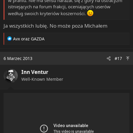
w praniu. Nie ma sensu narażać się z góry na ostracyzm
istniejących na forum frakcji, oceniających userów
według swoich kryteriów koszerności.
Ja wszystkich lubię. No może poza Michałem
R
Avx
oraz
GAZDA
e
a
c
6 Marzec 2013
#17
t
i
Inn Ventur
o
n
Well-Known Member
s
: