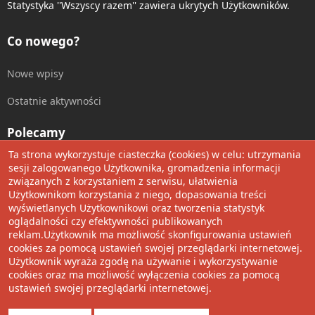
Statystyka ''Wszyscy razem'' zawiera ukrytych Użytkowników.
Co nowego?
Nowe wpisy
Ostatnie aktywności
Polecamy
Ta strona wykorzystuje ciasteczka (cookies) w celu: utrzymania
Wolnościowe cytaty
sesji zalogowanego Użytkownika, gromadzenia informacji
związanych z korzystaniem z serwisu, ułatwienia
Użytkownikom korzystania z niego, dopasowania treści
Udostępnij
wyświetlanych Użytkownikowi oraz tworzenia statystyk
oglądalności czy efektywności publikowanych
Facebook
Twitter
Reddit
Pinterest
Tumblr
WhatsApp
Umieść Link
reklam.Użytkownik ma możliwość skonfigurowania ustawień
cookies za pomocą ustawień swojej przeglądarki internetowej.
Użytkownik wyraża zgodę na używanie i wykorzystywanie
cookies oraz ma możliwość wyłączenia cookies za pomocą
®
Community platform by XenForo
© 2010-2022 XenForo Ltd.
ustawień swojej przeglądarki internetowej.
Design by:
Pixel Exit
Tłumaczenie wykonane przez
XboxForum.pl
. |
Media embeds