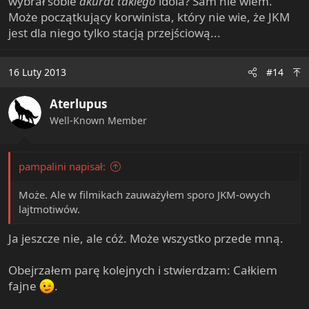
wybrał sobie
akurat takiego
idola? Sam nie wiem.
Może początkujący korwinista, który nie wie, że JKM
jest dla niego tylko stacją przejściową...
16 Luty 2013
#14
Aterlupus
Well-Known Member
pampalini napisał:
Może. Ale w filmikach zauważyłem sporo JKM-owych
lajtmotiwów.
Ja jeszcze nie, ale cóż. Może wszystko przede mną.
Obejrzałem parę kolejnych i stwierdzam: Całkiem
fajne
.