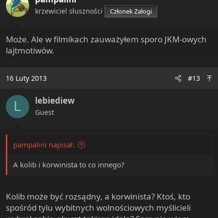
krzewiciel słuszności
Członek Załogi
Może. Ale w filmikach zauważyłem sporo JKM-owych
lajtmotiwów.
16 Luty 2013
#13
lebiediew
L
Guest
pampalini napisał:
A kolib i korwinista to co innego?
Kolib może być rozsądny, a korwinista? Ktoś, kto
spośród tylu wybitnych wolnościowych myślicieli