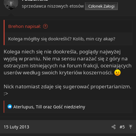
sprzedawca niszowych etosów
Członek Załogi
Brehon napisał:
Kolega mógłby się dookreślić? Kolib, min czy akap?
Kolega niech się nie dookreśla, poglądy najwyżej
wyjdą w praniu. Nie ma sensu narażać się z góry na
ostracyzm istniejących na forum frakcji, oceniających
userów według swoich kryteriów koszerności.
Nick natomiast zdaje się sugerować propertarianizm.
:>
R
Aterlupus
,
Till
oraz
Gość niedzielny
e
a
c
15 Luty 2013
#5
t
i