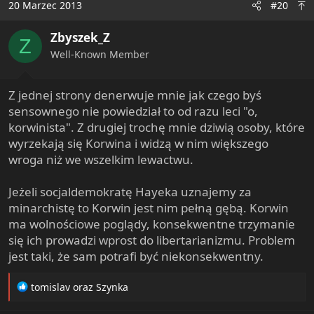
20 Marzec 2013
#20
t
i
Zbyszek_Z
o
Z
n
Well-Known Member
s
:
Z jednej strony denerwuje mnie jak czego byś
sensownego nie powiedział to od razu leci "o,
korwinista". Z drugiej trochę mnie dziwią osoby, które
wyrzekają się Korwina i widzą w nim większego
wroga niż we wszelkim lewactwu.
Jeżeli socjaldemokratę Hayeka uznajemy za
minarchistę to Korwin jest nim pełną gębą. Korwin
ma wolnościowe poglądy, konsekwentne trzymanie
się ich prowadzi wprost do libertarianizmu. Problem
jest taki, że sam potrafi być niekonsekwentny.
R
tomislav
oraz
Szynka
e
a