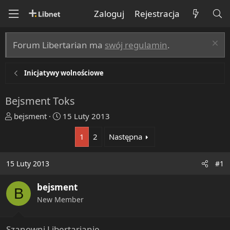
Zaloguj
Rejestracja
Forum Libertarian ma
swój regulamin
.
Inicjatywy wolnościowe
Bejsment Toks
T
R
bejsment
15 Luty 2013
h
o
1
2
Następna
r
z
e
p
a
o
15 Luty 2013
#1
d
c
s
z
bejsment
B
t
ę
New Member
a
t
r
y
t
Szanowni Libertarianie,