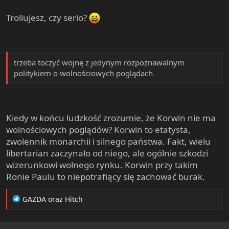
Trollujesz, czy serio?
trzeba toczyć wojnę z jedynym rozpoznawalnym
politykiem o wolnościowych poglądach
Kiedy w końcu ludzkość zrozumie, że Korwin nie ma
wolnościowych poglądów? Korwin to etatysta,
zwolennik monarchii i silnego państwa. Fakt, wielu
libertarian zaczynało od niego, ale ogólnie szkodzi
wizerunkowi wolnego rynku. Korwin przy takim
Ronie Paulu to niepotrafiący się zachować burak.
R
GAZDA
oraz
Hitch
e
a
c