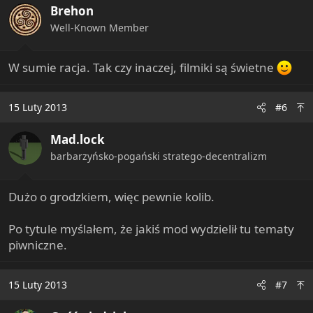
Brehon
o
n
Well-Known Member
s
:
W sumie racja. Tak czy inaczej, filmiki są świetne
15 Luty 2013
#6
Mad.lock
barbarzyńsko-pogański stratego-decentralizm
Dużo o grodzkiem, więc pewnie kolib.
Po tytule myślałem, że jakiś mod wydzielił tu tematy
piwniczne.
15 Luty 2013
#7