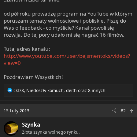
e
r
od pół roku prowadzę program na YouTube w którym
poruszam tematy wolnościowe i pobliskie. Piszę do
Was o feedback - co myślicie? Kanał powoli się
rozwija. Do tej pory udało mi się nagrać 16 filmów.
Tutaj adres kanału:
http://www.youtube.com/user/bejsmentoks/videos?
view=0
Pozdrawiam Wszystkich!
R
ckl78
,
Niedoszły komuch
,
deith
oraz 8 innych
e
a
c
15 Luty 2013
#2
t
i
Szynka
o
n
Złota szynka wolnego rynku.
s