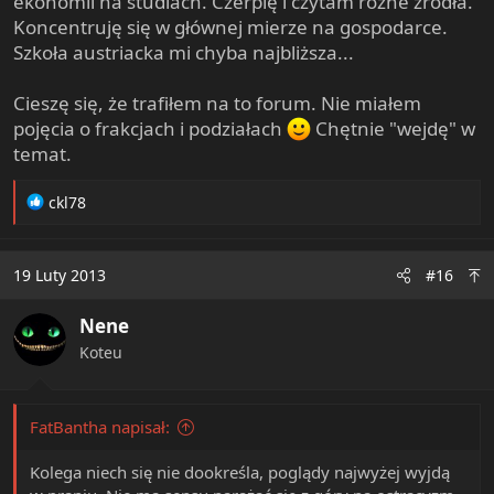
ekonomii na studiach. Czerpię i czytam różne źródła.
Koncentruję się w głównej mierze na gospodarce.
Szkoła austriacka mi chyba najbliższa...
Cieszę się, że trafiłem na to forum. Nie miałem
pojęcia o frakcjach i podziałach
Chętnie "wejdę" w
temat.
R
ckl78
e
a
c
19 Luty 2013
#16
t
i
Nene
o
n
Koteu
s
:
FatBantha napisał:
Kolega niech się nie dookreśla, poglądy najwyżej wyjdą