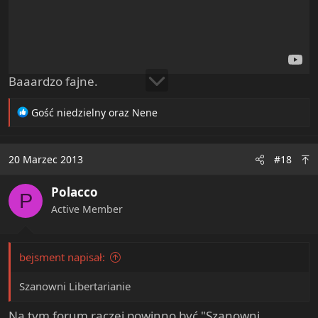
Baaardzo fajne.
R
Gość niedzielny
oraz
Nene
e
a
c
20 Marzec 2013
#18
t
i
Polacco
o
P
n
Active Member
s
:
bejsment napisał:
Szanowni Libertarianie
Na tym forum raczej powinno być "Szanowni