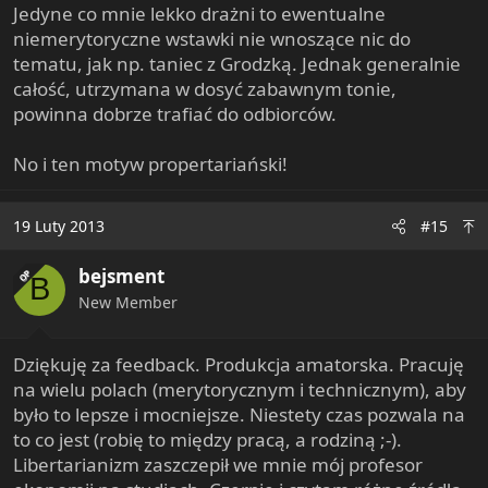
Jedyne co mnie lekko drażni to ewentualne
niemerytoryczne wstawki nie wnoszące nic do
tematu, jak np. taniec z Grodzką. Jednak generalnie
całość, utrzymana w dosyć zabawnym tonie,
powinna dobrze trafiać do odbiorców.
No i ten motyw propertariański!
19 Luty 2013
#15
bejsment
OP
B
New Member
Dziękuję za feedback. Produkcja amatorska. Pracuję
na wielu polach (merytorycznym i technicznym), aby
było to lepsze i mocniejsze. Niestety czas pozwala na
to co jest (robię to między pracą, a rodziną ;-).
Libertarianizm zaszczepił we mnie mój profesor