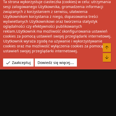
Ta strona wykorzystuje ciasteczka (cookies) w celu: utrzymania
Wolnościowe cytaty
sesji zalogowanego Użytkownika, gromadzenia informacji
związanych z korzystaniem z serwisu, ułatwienia
Użytkownikom korzystania z niego, dopasowania treści
Udostępnij
wyświetlanych Użytkownikowi oraz tworzenia statystyk
oglądalności czy efektywności publikowanych
Facebook
Twitter
Reddit
Pinterest
Tumblr
WhatsApp
Umieść Link
reklam.Użytkownik ma możliwość skonfigurowania ustawień
cookies za pomocą ustawień swojej przeglądarki internetowej.
Użytkownik wyraża zgodę na używanie i wykorzystywanie
cookies oraz ma możliwość wyłączenia cookies za pomocą
®
Community platform by XenForo
© 2010-2022 XenForo Ltd.
Do 
ustawień swojej przeglądarki internetowej.
Design by:
Pixel Exit
Bot
Tłumaczenie wykonane przez
XboxForum.pl
. |
Media embeds
Zaakceptuj
Dowiedz się więcej.…
via s9e/MediaSites