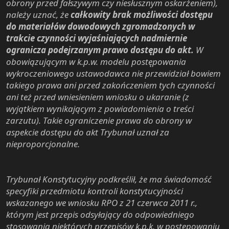
obrony przed fałszywym czy niesłusznym oskarżeniem),
należy uznać, że
całkowity brak możliwości dostępu
do materiałów dowodowych zgromadzonych w
trakcie czynności wyjaśniających nadmiernie
ogranicza podejrzanym prawo dostępu do akt.
W
obowiązującym w k.p.w. modelu postępowania
wykroczeniowego ustawodawca nie przewidział bowiem
takiego prawa ani przed zakończeniem tych czynności
ani też przed wniesieniem wniosku o ukaranie (z
wyjątkiem wynikającym z powiadomienia o treści
zarzutu). Takie ograniczenie prawa do obrony w
aspekcie dostępu do akt Trybunał uznał za
nieproporcjonalne.
Trybunał Konstytucyjny podkreślił, że ma świadomość
specyfiki przedmiotu kontroli konstytucyjności
wskazanego we wniosku RPO z 21 czerwca 2011 r.,
którym jest przepis odsyłający do odpowiedniego
stosowania niektórych przepisów k.p.k. w postępowaniu