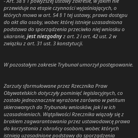
- Art. 38 § 1 powyższej ustawy zakresie, w jakim nie
przewiduje na etapie czynności wyjaśniających, o
których mowa w art. 54 § 1 tej ustawy, prawa dostępu
do akt dla osoby, wobec której istnieje uzasadniona
podstawa do sporządzenia przeciwko niej wniosku o
ukaranie,
jest niezgodny
z art. 2 i art. 42 ust. 2 w
związku z art. 31 ust. 3 konstytucji.
W pozostałym zakresie Trybunał umorzył postępowanie.
Zarzuty sformułowane przez Rzecznika Praw
Obywatelskich dotyczyły pominięć legislacyjnych, co
zostało jednoznacznie wyrażone zarówno w petitum
skierowanych do Trybunału wniosków, jak i w ich
uzasadnieniach. Wątpliwości Rzecznika wiązały się z
brakiem zagwarantowania przez ustawodawcę prawa
do korzystania z obrońcy osobom, wobec których
istnieją uzasadnione podstawy do sporządzenia