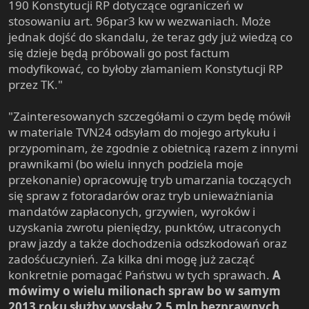
190 Konstytucji RP dotyczące ograniczeń w
stosowaniu art. 96par3 kw w wezwaniach. Może
jednak dojść do skandalu, że teraz gdy już wiedzą co
się dzieje będą próbowali go post factum
modyfikować, co byłoby złamaniem Konstytucji RP
przez TK."
"Zainteresowanych szczegółami o czym będę mówił
w materiale TVN24 odsyłam do mojego artykułu i
przypominam, że zgodnie z obietnicą razem z innymi
prawnikami (bo wielu innych podziela moje
przekonanie) opracowuję tryb umarzania toczących
się spraw z fotoradarów oraz tryb unieważniania
mandatów zapłaconych, grzywien, wyroków i
uzyskania zwrotu pieniędzy, punktów, utraconych
praw jazdy a także dochodzenia odszkodowań oraz
zadośćuczynień. Za kilka dni mogę już zacząć
konkretnie pomagać Państwu w tych sprawach.
A
mówimy o wielu milionach spraw bo w samym
2013 roku służby wysłały 2,5 mln bezprawnych