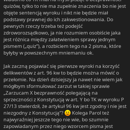
quizów, tylko to nie ma zupełnie znaczenia bo nie jest
objęte sentencją wyroku i nikt nie będzie miał
podstawy prawnej do ich zakwestionowania. Do
pewnych rzeczy trzeba też podejść
zdroworozsądkowo, ja nie rozumiem osobiście jaka
jest różnica między załatwieniem sprawy jednym
pismem („quiz”), a rozbiciem tego na 2 pisma, które
byłyby w powszechnym mniemaniu ok.
Jak zaczną pojawiać się pierwsze wyroki na korzyść
delikwentów z art. 96 kw to będzie można mówić o
przełomie. Na dzień dzisiejszy ja nawet nie wiem jak
mógłbym sformułować zarzut w takiej sprawie
„Zarzucam X bezprawność polegającą na
sprzeczności z Konstytucją w art. Y bo TK w wyroku P
27/13 stwierdził, że artykuł 96 kw jest zgodny i nie jest
niezgodny z Konstytucją”?
Kolega Parol też
najwyraźniej jeszcze tego nie wie, bo szumnie
zapowiadanym przez niego wzorcem pisma jest