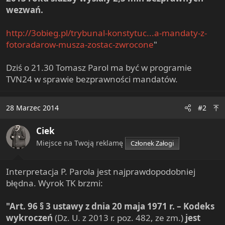
wezwań.
http://3obieg.pl/trybunal-konstytuc...a-mandaty-z-
fotoradarow-musza-zostac-zwrocone
"
Dziś o 21.30 Tomasz Parol ma być w programie
TVN24 w sprawie bezprawności mandatów.
28 Marzec 2014
#2
Ciek
Miejsce na Twoją reklamę
Członek Załogi
Interpretacja P. Parola jest najprawdopodobniej
błędna. Wyrok TK brzmi:
"Art. 96 § 3 ustawy z dnia 20 maja 1971 r. – Kodeks
wykroczeń
(Dz. U. z 2013 r. poz. 482, ze zm.)
jest