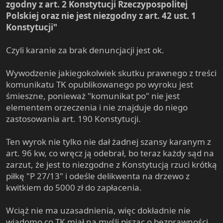
zgodny z art. 2 Konstytucji Rzeczypospolitej
Polskiej oraz nie jest niezgodny z art. 42 ust. 1
Konstytucji"
Czyli karanie za brak denuncjacji jest ok.
Wywodzenie jakiegokolwiek skutku prawnego z treści
komunikatu TK opublikowanego po wyroku jest
śmieszne, ponieważ "komunikat po" nie jest
elementem orzeczenia i nie znajduje do niego
zastosowania art. 190 Konstytucji.
Ten wyrok nie tylko nie dał żadnej szansy karanym z
art. 96 kw, co wręcz ją odebrał, bo teraz każdy sąd na
zarzut, że jest to niezgodne z Konstytucją rzuci krótką
piłkę "P 27/13" i odeśle delikwenta na drzewo z
kwitkiem do 5000 zł do zapłacenia.
Wciąż nie ma uzasadnienia, więc dokładnie nie
wiadomo co TK miał na myśli pisząc o bezprawności