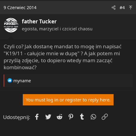
c
9 Czerwiec 2014
#4
t
i
father Tucker
o
n
egoista, marzyciel i czciciel chaosu
s
:
Czyli co? Jak dostanę mandat to mogę im napisać
"K19/11 - całujcie mnie w dupę" ? A jak potem mi
przyślą zdjęcie, to dopiero wtedy mam zacząć
kombinować?
R
myname
e
a
c
You must log in or register to reply here.
t
i
o
Facebook
Twitter
Reddit
Pinterest
Tumblr
WhatsApp
Umieść Lin
Udostępnij:
n
s
: