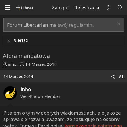
Zaloguj
Rejestracja
Forum Libertarian ma
swój regulamin
.
Nierząd
Afera mandatowa
T
R
inho
14 Marzec 2014
h
o
r
z
14 Marzec 2014
#1
e
p
a
o
inho
d
c
Well-Known Member
s
z
t
ę
a
t
Pisałem o tym w dobrych wiadomościach, ale jako że
r
y
sprawa się rozwija uważam, że zasługuje na osobny
t
wątek. Tomasz Parol opisał
konsekwencje ostatniego