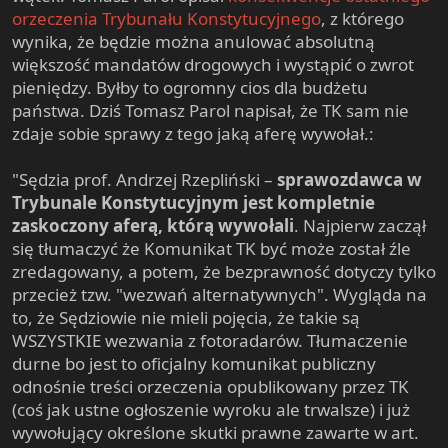
e
orzeczenia Trybunału Konstytucyjnego
, z którego
r
wynika, że będzie można anulować absolutną
większość mandatów drogowych i wystąpić o zwrot
pieniędzy. Byłby to ogromny cios dla budżetu
państwa. Dziś Tomasz Parol napisał, że TK sam nie
zdaje sobie sprawy z tego jaką aferę wywołał.:
"Sędzia prof. Andrzej Rzepliński –
sprawozdawca w
Trybunale Konstytucyjnym jest kompletnie
zaskoczony aferą, którą wywołali
. Najpierw zaczął
się tłumaczyć że Komunikat TK być może został źle
zredagowany, a potem, że bezprawność dotyczy tylko
przecież tzw. "wezwań alternatywnych". Wygląda na
to, że Sędziowie nie mieli pojęcia, że takie są
WSZYSTKIE wezwania z fotoradarów. Tłumaczenie
durne bo jest to oficjalny komunikat publiczny
odnośnie treści orzeczenia opublikowany przez TK
(coś jak ustne ogłoszenie wyroku ale trwalsze) i już
wywołujący określone skutki prawne zawarte w art.