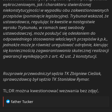
wykroczeniowym, jak i charakteru stwierdzonej
niekonstytucyjności w wypadku obu zakwestionowanych
przepisów (pominięcie legislacyjne). Trybunał wskazał, że
ustawodawca, regulując te kwestie w następstwie
wyroku Trybunału, w ramach swej swobody
ustawodawczej, może posłużyć się odesłaniem do
odpowiedniego stosowania właściwych przepisów k.p.k.,
jednakże może je również uregulować odrębnie, kierując
się koniecznością zagwarantowania skutecznej realizacji
gwarancji wynikających z art. 42 ust. 2 konstytucji.
Rozprawie przewodniczył sędzia TK Zbigniew Cieślak,
sprawozdawcą był sędzia TK Stanisław Rymar.
TL;DR można kwestionować wezwania bez zdjęć.
R
father Tucker
e
a