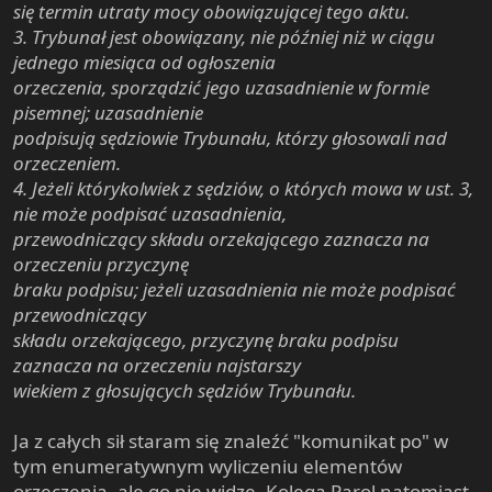
się termin utraty mocy obowiązującej tego aktu.
3. Trybunał jest obowiązany, nie później niż w ciągu
jednego miesiąca od ogłoszenia
orzeczenia, sporządzić jego uzasadnienie w formie
pisemnej; uzasadnienie
podpisują sędziowie Trybunału, którzy głosowali nad
orzeczeniem.
4. Jeżeli którykolwiek z sędziów, o których mowa w ust. 3,
nie może podpisać uzasadnienia,
przewodniczący składu orzekającego zaznacza na
orzeczeniu przyczynę
braku podpisu; jeżeli uzasadnienia nie może podpisać
przewodniczący
składu orzekającego, przyczynę braku podpisu
zaznacza na orzeczeniu najstarszy
wiekiem z głosujących sędziów Trybunału.
Ja z całych sił staram się znaleźć "komunikat po" w
tym enumeratywnym wyliczeniu elementów
orzeczenia, ale go nie widzę. Kolega Parol natomiast