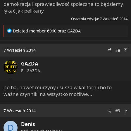
demokracja i sprawiedliwość społeczna to będziemy
łykać jak pelikany
Ostatnia edycja:
7 Wrzesień 2014
R
Deleted member 6960
oraz
GAZDA
e
a
c
7 Wrzesień 2014
#8
t
i
GAZDA
o
n
EL GAZDA
s
:
no ba, nawet murzyny i susza w kalifornii bo to
ważne czynniki na wszystko możliwe...
7 Wrzesień 2014
#9
Denis
D