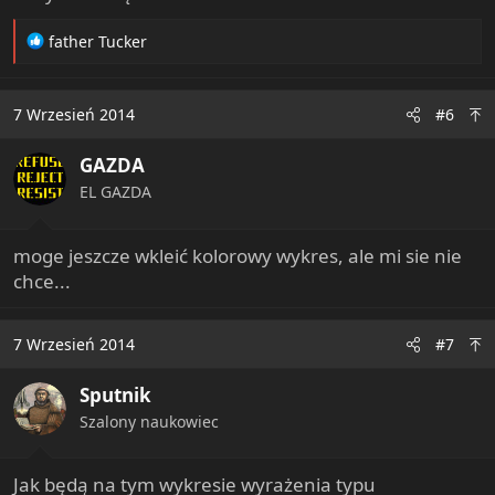
R
father Tucker
e
a
c
7 Wrzesień 2014
#6
t
i
GAZDA
o
n
EL GAZDA
s
:
moge jeszcze wkleić kolorowy wykres, ale mi sie nie
chce...
7 Wrzesień 2014
#7
Sputnik
Szalony naukowiec
Jak będą na tym wykresie wyrażenia typu