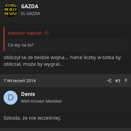
o
GAZDA
n
s
EL GAZDA
:
kawador napisał:
Co wy na to?
obliczył se że bedzie wojna... hehe liczby w totka by
obliczał, może by wygrał...
7 Wrzesień 2014
#3
Denis
D
Well-Known Member
Szkoda, że nie wcześniej.