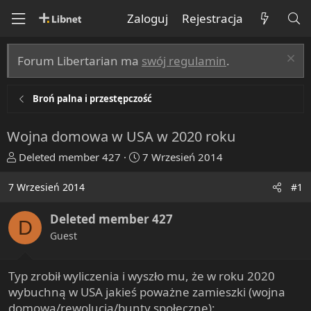
Zaloguj
Rejestracja
Forum Libertarian ma
swój regulamin
.
Broń palna i przestępczość
Wojna domowa w USA w 2020 roku
T
R
Deleted member 427
7 Wrzesień 2014
h
o
r
z
7 Wrzesień 2014
#1
e
p
a
o
Deleted member 427
D
d
c
Guest
s
z
t
ę
a
t
Typ zrobił wyliczenia i wyszło mu, że w roku 2020
r
y
wybuchną w USA jakieś poważne zamieszki (wojna
t
domowa/rewolucja/bunty społeczne):