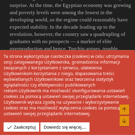
surprise. At the time, the Egyptian economy was growing
and poverty levels were among the lowest in the
developing world, so the regime could reasonably have
expected stability. In the decade leading up to the
revolution, however, the country saw a quadrupling of
graduates with no prospects — a marker of elite
overproduction and hence, Turchin argues, trouble.
Ta strona wykorzystuje ciasteczka (cookies) w celu: utrzymania
sesji zalogowanego Użytkownika, gromadzenia informacji
związanych z korzystaniem z serwisu, ułatwienia
“Most historians have abandoned the belief in general
Użytkownikom korzystania z niego, dopasowania treści
wyświetlanych Użytkownikowi oraz tworzenia statystyk
laws.”
oglądalności czy efektywności publikowanych
reklam.Użytkownik ma możliwość skonfigurowania ustawień
cookies za pomocą ustawień swojej przeglądarki internetowej.
Użytkownik wyraża zgodę na używanie i wykorzystywanie
cookies oraz ma możliwość wyłączenia cookies za pomocą
Do 
Turchin has also applied this approach to other historical
ustawień swojej przeglądarki internetowej.
puzzles, such as how religions grow. Several models
Bot
have been proposed. One is that they grow in a linear
Zaakceptuj
Dowiedz się więcej.…
fashion as nonbelievers spontaneously 'see the light'.