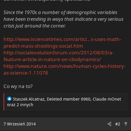
e
r
Since the 1970s a number of demographic variables
have been trending in ways that indicate a very serious
crisis just around the corner.
http://www.isciencetimes.com/articl...s-uses-math-
predict-mass-shootings-social.htm
http://socialevolutionforum.com/2012/08/03/a-
feature-article-in-nature-on-cliodynamics/
http://www.nature.com/news/human-cycles-history-
as-science-1.11078
Co wy na to?
R
Staszek Alcatraz
,
Deleted member 6960
,
Claude mOnet
e
oraz 2 innych
a
c
t
7 Wrzesień 2014
#2
i