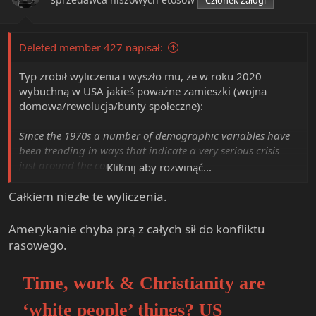
Członek Załogi
Deleted member 427 napisał:
Typ zrobił wyliczenia i wyszło mu, że w roku 2020
wybuchną w USA jakieś poważne zamieszki (wojna
domowa/rewolucja/bunty społeczne):
Since the 1970s a number of demographic variables have
been trending in ways that indicate a very serious crisis
just around the corner.
Kliknij aby rozwinąć...
http://www.isciencetimes.com/articl...s-uses-math-
Całkiem niezłe te wyliczenia.
predict-mass-shootings-social.htm
http://socialevolutionforum.com/2012/08/03/a-feature-
Amerykanie chyba prą z całych sił do konfliktu
article-in-nature-on-cliodynamics/
rasowego.
http://www.nature.com/news/human-cycles-history-as-
science-1.11078
Time, work & Christianity are
Co wy na to?
‘white people’ things? US