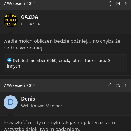
7 Wrzesień 2014
#4
GAZDA
EL GAZDA
wedle moich obliczeń bedzie później... no chyba że
bedzie wcześniej...
R
Deleted member 6960
,
crack
,
father Tucker
oraz 3
e
innych
a
c
t
7 Wrzesień 2014
#5
i
o
Denis
n
D
s
Well-Known Member
:
Przyszłość nigdy nie była tak jasna jak teraz, a to
wszystko dzięki twoim badaniom.