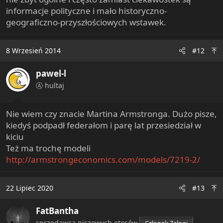
informacje polityczne i mało historyczno-
geograficzno-przyszłościowych wstawek.
8 Wrzesień 2014
#12
pawel-l
Ⓐ hultaj
Nie wiem czy znacie Martina Armstronga. Dużo pisze,
kiedyś podpadł federałom i parę lat przesiedział w
kiciu
Też ma trochę modeli
http://armstrongeconomics.com/models/7219-2/
22 Lipiec 2020
#13
FatBantha
sprzedawca niszowych etosów