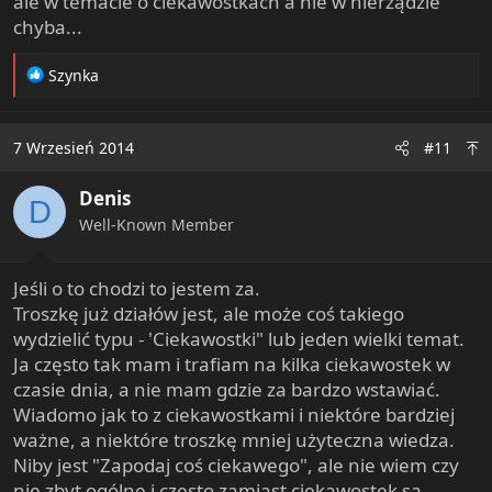
ale w temacie o ciekawostkach a nie w nierządzie
chyba...
R
Szynka
e
a
c
7 Wrzesień 2014
#11
t
i
Denis
o
D
n
Well-Known Member
s
:
Jeśli o to chodzi to jestem za.
Troszkę już działów jest, ale może coś takiego
wydzielić typu - 'Ciekawostki" lub jeden wielki temat.
Ja często tak mam i trafiam na kilka ciekawostek w
czasie dnia, a nie mam gdzie za bardzo wstawiać.
Wiadomo jak to z ciekawostkami i niektóre bardziej
ważne, a niektóre troszkę mniej użyteczna wiedza.
Niby jest "Zapodaj coś ciekawego", ale nie wiem czy
nie zbyt ogólne i często zamiast ciekawostek są