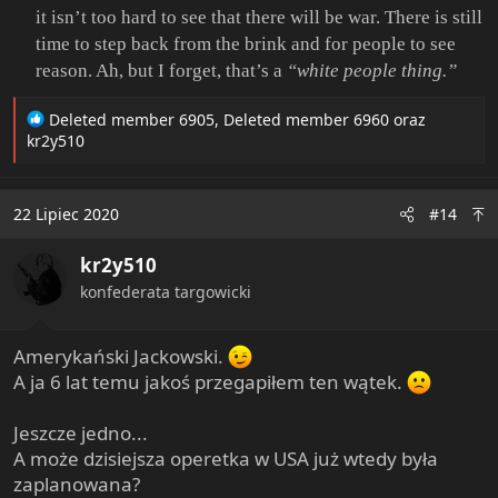
it isn’t too hard to see that there will be war. There is still
time to step back from the brink and for people to see
reason. Ah, but I forget, that’s a
“white people thing.”
R
Deleted member 6905
,
Deleted member 6960
oraz
e
kr2y510
a
c
t
22 Lipiec 2020
#14
i
o
kr2y510
n
s
konfederata targowicki
:
Amerykański Jackowski.
A ja 6 lat temu jakoś przegapiłem ten wątek.
Jeszcze jedno...
A może dzisiejsza operetka w USA już wtedy była
zaplanowana?