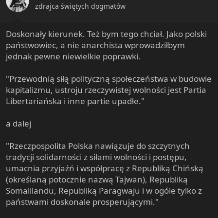
s
zdrajca świętych dogmatów
:
Doskonały kierunek. Też bym tego chciał. Jako polski
państwowiec, a nie anarchista wprowadziłbym
jednak pewne niewielkie poprawki.
"Przewodnią siłą polityczną społeczeństwa w budowie
kapitalizmu, ustroju rzeczywistej wolności jest Partia
Libertariańska i inne partie upadłe."
a dalej
"Rzeczpospolita Polska nawiązuje do szczytnych
tradycji solidarności z siłami wolności i postępu,
umacnia przyjaźń i współpracę z Republiką Chińską
(określaną potocznie nazwą Tajwan), Republiką
Somalilandu, Republiką Paragwaju i w ogóle tylko z
państwami doskonale prosperującymi."