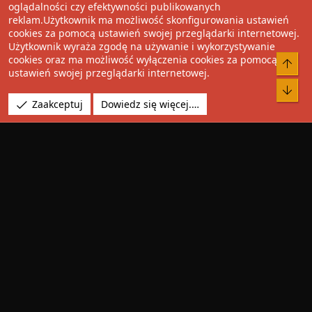
oglądalności czy efektywności publikowanych
Facebook
Twitter
Reddit
Pinterest
Tumblr
WhatsApp
Umieść Link
reklam.Użytkownik ma możliwość skonfigurowania ustawień
cookies za pomocą ustawień swojej przeglądarki internetowej.
Użytkownik wyraża zgodę na używanie i wykorzystywanie
cookies oraz ma możliwość wyłączenia cookies za pomocą
®
Community platform by XenForo
© 2010-2022 XenForo Ltd.
Do 
ustawień swojej przeglądarki internetowej.
Design by:
Pixel Exit
Bot
Tłumaczenie wykonane przez
XboxForum.pl
. |
Media embeds
Zaakceptuj
Dowiedz się więcej.…
via s9e/MediaSites