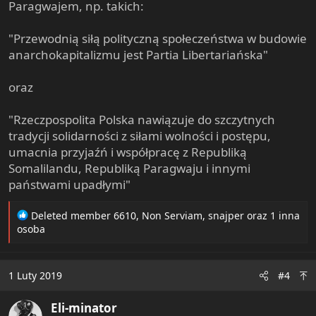
Paragwajem, np. takich:
"Przewodnią siłą polityczną społeczeństwa w budowie
anarchokapitalizmu jest Partia Libertariańska"
oraz
"Rzeczpospolita Polska nawiązuje do szczytnych
tradycji solidarności z siłami wolności i postępu,
umacnia przyjaźń i współpracę z Republiką
Somalilandu, Republiką Paragwaju i innymi
państwami upadłymi"
R
Deleted member 6610
,
Non Serviam
,
snajper
oraz 1 inna
e
osoba
a
c
t
1 Luty 2019
#4
i
o
Eli-minator
n