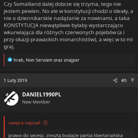
Czy Somaliland dalej dobrze się trzyma, tego nie
jestem pewien. No ale w konstytucji chodzi o ideały, a
nie o dziennikarskie nadążanie za nowinami, a taka
KONSTYTUCJA niewątpliwie byłaby wystarczająco
wkurwiająca dla różnych czerwonych pojebów (a i
przy okazji prawackich monarchistów), a więc w to mi
graj.
R
hrab
,
Non Serviam
oraz
snajper
e
a
c
1 Luty 2019
#5
t
i
DANIEL1990PL
o
OP
n
New Member
s
:
rawpra napisał:
prawo do secesji. zresztą bodajże partia libertariańska