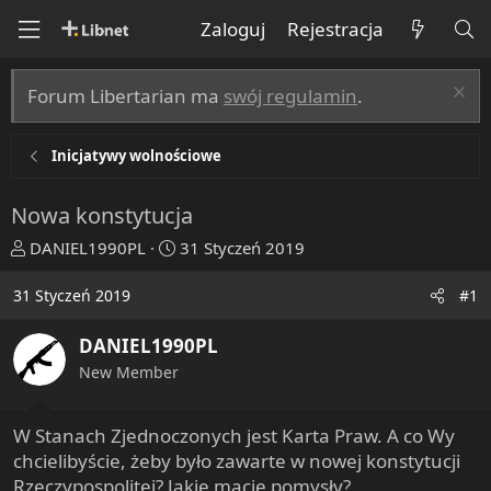
Zaloguj
Rejestracja
Forum Libertarian ma
swój regulamin
.
Inicjatywy wolnościowe
Nowa konstytucja
T
R
DANIEL1990PL
31 Styczeń 2019
h
o
r
z
31 Styczeń 2019
#1
e
p
a
o
DANIEL1990PL
d
c
New Member
s
z
t
ę
a
t
W Stanach Zjednoczonych jest Karta Praw. A co Wy
r
y
chcielibyście, żeby było zawarte w nowej konstytucji
t
Rzeczypospolitej? Jakie macie pomysły?