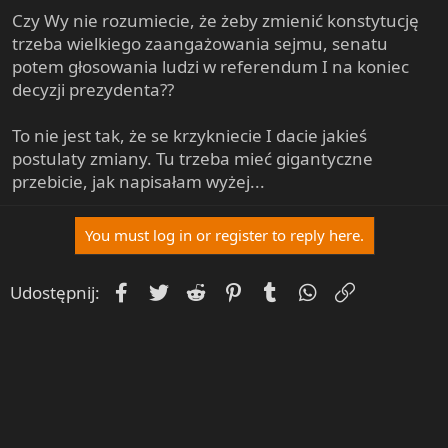
Czy Wy nie rozumiecie, że żeby zmienić konstytucję
trzeba wielkiego zaangażowania sejmu, senatu
potem głosowania ludzi w referendum I na koniec
decyzji prezydenta??
To nie jest tak, że se krzykniecie I dacie jakieś
postulaty zmiany. Tu trzeba mieć gigantyczne
przebicie, jak napisałam wyżej...
You must log in or register to reply here.
Facebook
Twitter
Reddit
Pinterest
Tumblr
WhatsApp
Umieść Lin
Udostępnij: