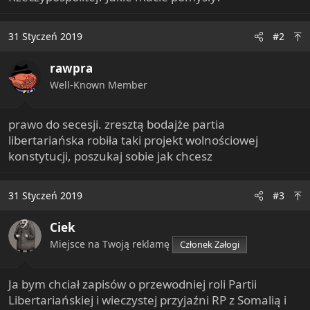
e
r
31 Styczeń 2019
#2
rawpra
Well-Known Member
prawo do secesji. zresztą bodajże partia
libertariańska robiła taki projekt wolnościowej
konstytucji, poszukaj sobie jak chcesz
31 Styczeń 2019
#3
Ciek
Miejsce na Twoją reklamę
Członek Załogi
Ja bym chciał zapisów o przewodniej roli Partii
Libertariańskiej i wieczystej przyjaźni RP z Somalią i