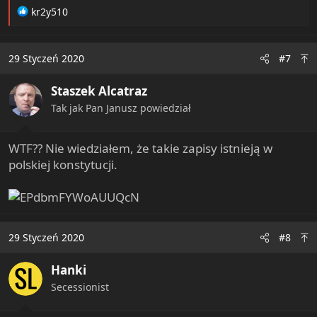
R
kr2y510
e
a
c
29 Styczeń 2020
#7
t
i
Staszek Alcatraz
o
n
Tak jak Pan Janusz powiedział
s
:
WTF?? Nie wiedziałem, że takie zapisy istnieją w
polskiej konstytucji.
29 Styczeń 2020
#8
Hanki
Secessionist