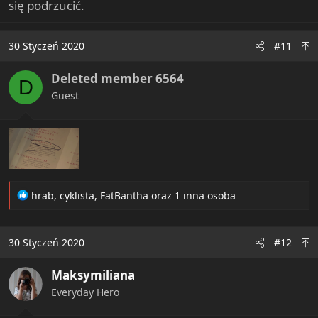
się podrzucić.
30 Styczeń 2020
#11
Deleted member 6564
D
Guest
R
hrab
,
cyklista
,
FatBantha
oraz 1 inna osoba
e
a
c
30 Styczeń 2020
#12
t
i
Maksymiliana
o
n
Everyday Hero
s
: