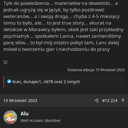
Tyle do powiedzenia... materiałów na słowotoki... a
jednak ugryzę się w język, by tylko pozdrowić
weteranów... a i swoją drogą... chyba z 4-5 miesiący
temu to było, ale... to jest true story... akurat na
detoksie w Morawicy byłem, obok jest taki przykładny
psychiatryk... spotkałem Lanca, nawet zamieniliśmy
parę słów... to był mój ostatni pobyt tam, Lanc dalej
mówił o tworzeniu gier i niechodzeniu do pracy
5!
Ostatnia edycja:
15 Wrzesień 2023
R
kran
,
dunajec1
,
ckl78
oraz 2 innych
e
a
c
15 Wrzesień 2023
#12 224
t
i
Alu
o
n
Well-Known Member
s