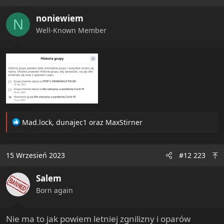
i
noniewiem
o
N
n
Well-Known Member
s
:
R
Mad.lock
,
dunajec1
oraz
MaxStirner
e
a
c
15 Wrzesień 2023
#12 223
t
i
Salem
o
n
Born again
s
:
Nie ma to jak powiem letniej zgnilizny i oparów