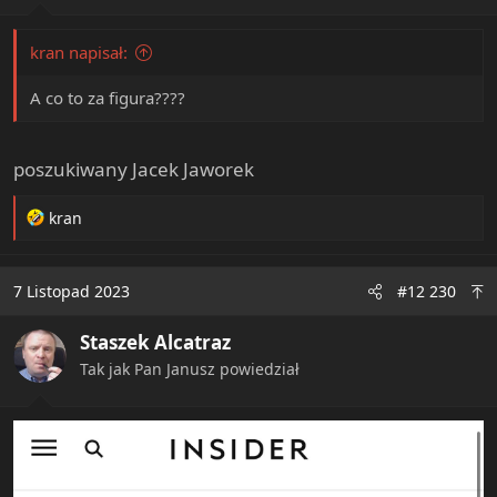
kran napisał:
A co to za figura????
poszukiwany Jacek Jaworek
R
kran
e
a
c
7 Listopad 2023
#12 230
t
i
Staszek Alcatraz
o
n
Tak jak Pan Janusz powiedział
s
: