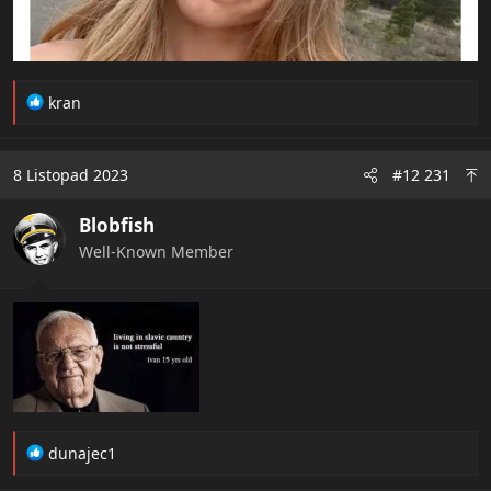
R
kran
e
a
c
8 Listopad 2023
#12 231
t
i
Blobfish
o
n
Well-Known Member
s
:
R
dunajec1
e