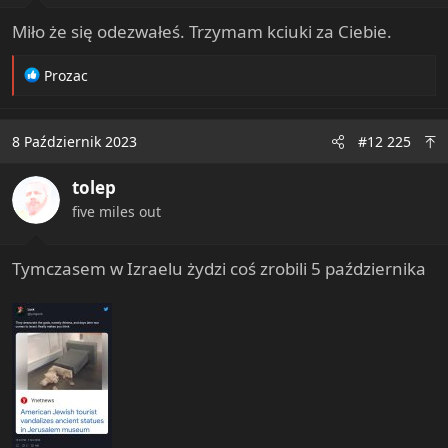
:
Miło że się odezwałeś. Trzymam kciuki za Ciebie.
R
Prozac
e
a
c
8 Październik 2023
#12 225
t
i
tolep
o
n
five miles out
s
:
Tymczasem w Izraelu żydzi coś zrobili 5 października