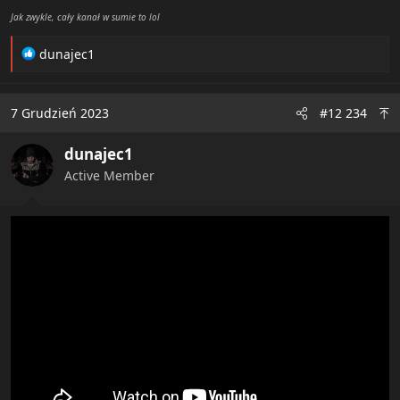
Jak zwykle, cały kanał w sumie to lol
R
dunajec1
e
a
c
7 Grudzień 2023
#12 234
t
i
dunajec1
o
n
Active Member
s
: