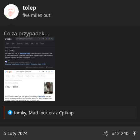
i
tolep
o
n
five miles out
s
:
Co za przypadek...
R
tomky
,
Mad.lock
oraz
Cptkap
e
a
c
5 Luty 2024
#12 240
t