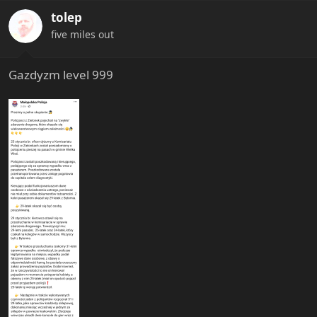
i
tolep
o
n
five miles out
s
:
Gazdyzm level 999