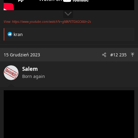
View: https://www.youtube.com/watch?v=gMAPETGkGCA&t=2s
R
kran
e
a
c
15 Grudzień 2023
#12 235
t
i
Salem
o
n
Born again
s
: