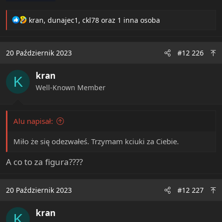
R
kran
,
dunajec1
,
ckl78
oraz 1 inna osoba
e
a
c
20 Październik 2023
#12 226
t
i
kran
o
K
n
Well-Known Member
s
:
Alu napisał:
Miło że się odezwałeś. Trzymam kciuki za Ciebie.
A co to za figura????
20 Październik 2023
#12 227
kran
K