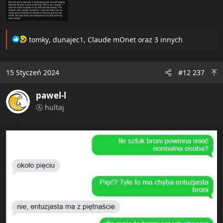
R
tomky
,
dunajec1
,
Claude mOnet
oraz 3 innych
e
a
c
15 Styczeń 2024
#12 237
t
i
pawel-l
o
n
Ⓐ hultaj
s
: