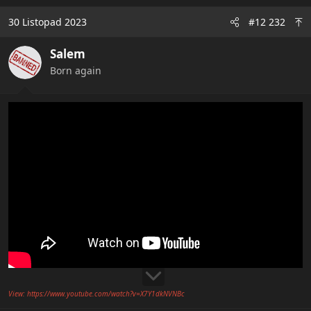
a
c
30 Listopad 2023
#12 232
t
i
Salem
o
n
Born again
s
:
View: https://www.youtube.com/watch?v=X7Y1dkNVNBc