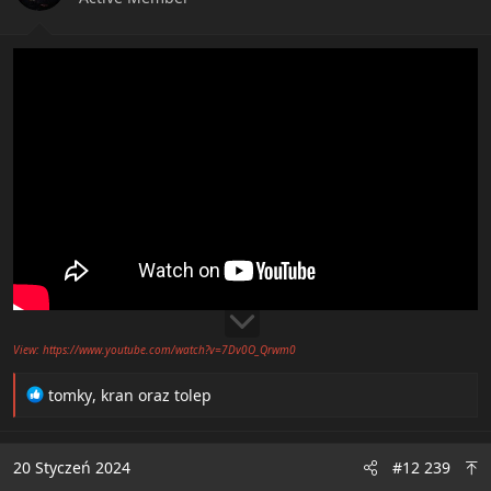
s
:
View: https://www.youtube.com/watch?v=7Dv0O_Qrwm0
R
tomky
,
kran
oraz
tolep
e
a
c
20 Styczeń 2024
#12 239
t