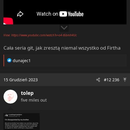
View: https://www.youtube.com/watch?v=o4-t6bmh4Uc
Cała seria git, jak zresztą niemal wszystko od Firtha
R
dunajec1
e
a
c
15 Grudzień 2023
#12 236
t
i
tolep
o
n
five miles out
s
: