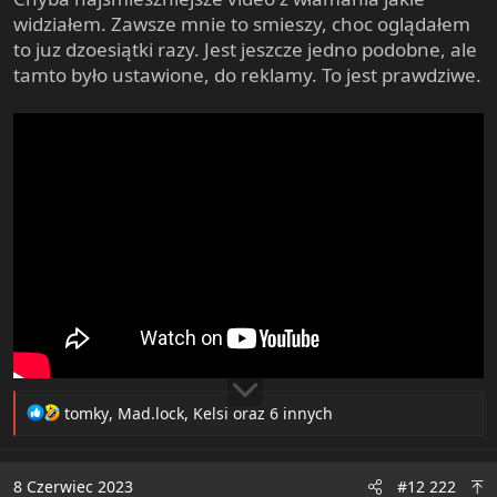
e
widziałem. Zawsze mnie to smieszy, choc oglądałem
r
to juz dzoesiątki razy. Jest jeszcze jedno podobne, ale
tamto było ustawione, do reklamy. To jest prawdziwe.
R
tomky
,
Mad.lock
,
Kelsi
oraz 6 innych
e
a
c
8 Czerwiec 2023
#12 222
t