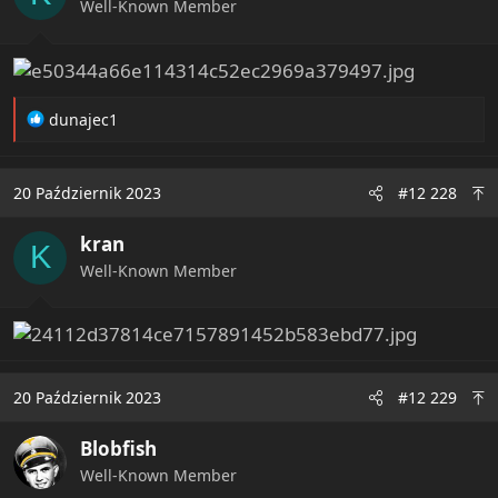
Well-Known Member
R
dunajec1
e
a
c
20 Październik 2023
#12 228
t
i
kran
o
K
n
Well-Known Member
s
:
20 Październik 2023
#12 229
Blobfish
Well-Known Member