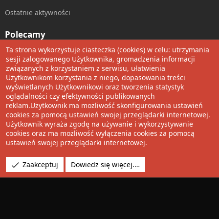
Ostatnie aktywności
Polecamy
Ta strona wykorzystuje ciasteczka (cookies) w celu: utrzymania
Wolnościowe cytaty
sesji zalogowanego Użytkownika, gromadzenia informacji
związanych z korzystaniem z serwisu, ułatwienia
Użytkownikom korzystania z niego, dopasowania treści
Udostępnij
wyświetlanych Użytkownikowi oraz tworzenia statystyk
oglądalności czy efektywności publikowanych
Facebook
Twitter
Reddit
Pinterest
Tumblr
WhatsApp
Umieść Link
reklam.Użytkownik ma możliwość skonfigurowania ustawień
cookies za pomocą ustawień swojej przeglądarki internetowej.
Użytkownik wyraża zgodę na używanie i wykorzystywanie
cookies oraz ma możliwość wyłączenia cookies za pomocą
®
Community platform by XenForo
© 2010-2022 XenForo Ltd.
ustawień swojej przeglądarki internetowej.
Design by:
Pixel Exit
Tłumaczenie wykonane przez
XboxForum.pl
. |
Media embeds
Zaakceptuj
Dowiedz się więcej.…
via s9e/MediaSites