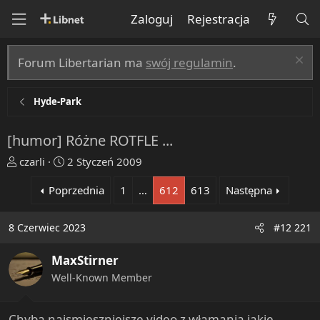
Zaloguj
Rejestracja
Forum Libertarian ma
swój regulamin
.
Hyde-Park
[humor] Różne ROTFLE ...
T
R
czarli
2 Styczeń 2009
h
o
Poprzednia
1
…
612
613
Następna
r
z
e
p
a
o
8 Czerwiec 2023
#12 221
d
c
s
z
MaxStirner
t
ę
Well-Known Member
a
t
r
y
t
Chyba najsmieszniejsze video z włamania jakie