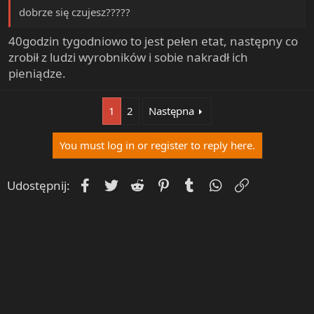
dobrze się czujesz?????
40godzin tygodniowo to jest pełen etat, następny co
zrobił z ludzi wyrobników i sobie nakradł ich
pieniądze.
1
2
Następna
You must log in or register to reply here.
Facebook
Twitter
Reddit
Pinterest
Tumblr
WhatsApp
Umieść Lin
Udostępnij: