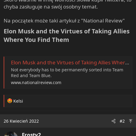
e
chyba zasługuje na swój osobny temat.
r
Na początek może taki artykuł z "National Review"
Elon Musk and the Virtues of Taking Allies
Where You Find Them​
Elon Musk and the Virtues of Taking Allies Where You Find Them | National Review
Not everybody has to be permanently sorted into Team
Red and Team Blue.
www.nationalreview.com
R
Kelsi
e
a
c
26 Kwiecień 2022
#2
t
i
Frosty2
o