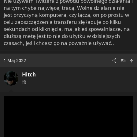
Nie używam Twittera z powodu powolnego działania i
Btw Twitter stoi na cudzym sprzęcie? Szok
na tym chyba najwięcej tracą. Wolne działanie nie
jest przyczyną komputera, czy łącza, on po prostu w
celu zaoszczędzenia transferu się ładuje po kilku
sekundach od kliknięcia, ma jakieś spowalniacze, na
dłuższą metę jest to nie do użytku w dzisiejszych
czasach, jeśli chcesz go na poważnie używać..
1 Maj 2022
#5
Hitch
悟