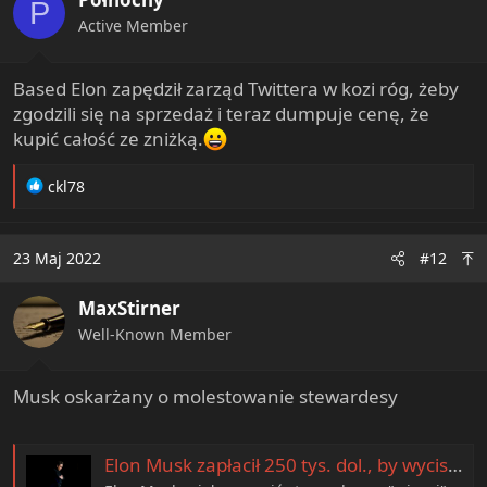
P
Active Member
Based Elon zapędził zarząd Twittera w kozi róg, żeby
zgodzili się na sprzedaż i teraz dumpuje cenę, że
kupić całość ze zniżką.
R
ckl78
e
a
c
23 Maj 2022
#12
t
i
MaxStirner
o
n
Well-Known Member
s
:
Musk oskarżany o molestowanie stewardesy
Elon Musk zapłacił 250 tys. dol., by wyciszyć aferę. Ujawniono, jak zachował się wobec stewardesy