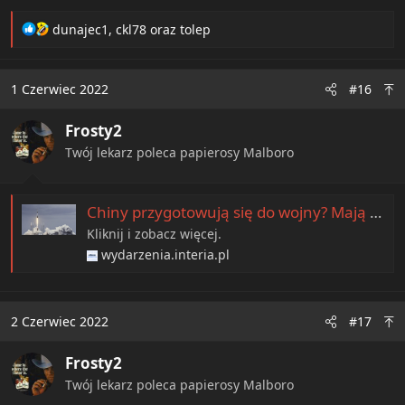
R
dunajec1
,
ckl78
oraz
tolep
e
a
c
1 Czerwiec 2022
#16
t
i
Frosty2
o
n
Twój lekarz poleca papierosy Malboro
s
:
Chiny przygotowują się do wojny? Mają plany zniszczenia satelitów Muska
Kliknij i zobacz więcej.
wydarzenia.interia.pl
2 Czerwiec 2022
#17
Frosty2
Twój lekarz poleca papierosy Malboro