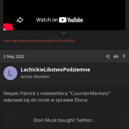
View: https://www.youtube.com/watch?v=Dkix4UzEbjU
2 Maj 2022
#6
LachickieLibstwoPodziemne
L
Active Member
Niejaki Patrick z newslettera "CounterMarkets"
odezwał się do mnie w sprawie Elona:
Elon Musk bought Twitter...