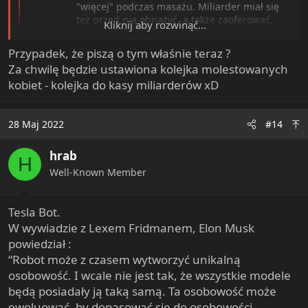
"więcej" podczas masażu. Miliarder miał się
też przed nią obnażyć, a także zaoferować,
Kliknij aby rozwinąć...
że kupi jej konia. Kiedy kobieta zgłosiła
incydent, firma Muska wypłaciła...
Przypadek, że piszą o tym właśnie teraz ?
businessinsider.com.pl
Za chwilę będzie ustawiona kolejka molestowanych
kobiet - kolejka do kasy miliarderów xD
28 Maj 2022
#14
hrab
H
Well-Known Member
Tesla Bot.
W wywiadzie z Lexem Fridmanem, Elon Musk
powiedział :
“Robot może z czasem wytworzyć unikalną
osobowość. I wcale nie jest tak, że wszystkie modele
będą posiadały ją taką samą. Ta osobowość może
ewoluować, by dopasować się do osobowości