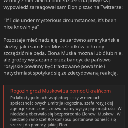
W nocy z niedzieli na poniedziałek na powyższą
wypowiedź zareagował sam Elon pisząc na Twitterze:
"If I die under mysterious circumstances, it’s been
nice knowin ya"
Pozostaje mieć nadzieję, że zarówno amerykańskie
służby, jak i sam Elon Musk środków ochrony
szczędzić nie będą. Elona Muska można lubić lub nie,
ale groźby wytaczane przez bandyckie państwo
rosyjskie powinny być traktowane poważnie i
natychmiast spotykać się ze zdecydowaną reakcją.
Rogozin grozi Muskowi za pomoc Ukraińcom
Po kilku tygodniach względnej ciszy w mediach
społecznościowych Dmitrija Rogozina, szefa rosyjskiej
agencji kosmicznej, znowu mamy wysyp jego mądrości. W
niedzielę oberwało się bezpośrednio Elonowi Muskowi. W
niedzielę rano szef Roskomsosu postanowił odnieść się
szerzej do pomocy, jakiej Elon...