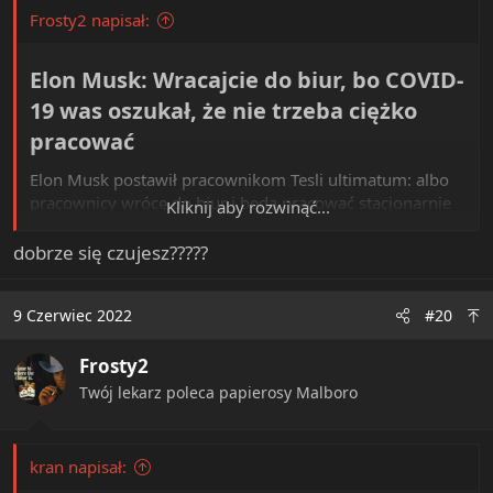
Frosty2 napisał:
Elon Musk: Wracajcie do biur, bo COVID-
19 was oszukał, że nie trzeba ciężko
pracować​
Elon Musk postawił pracownikom Tesli ultimatum: albo
pracownicy wrócę do biur i będą pracować stacjonarnie
Kliknij aby rozwinąć...
minimum 40 godzin tygodniowo, albo mają się zwolnić.
Zdaniem Muska "pandemia rozleniwiła ludzi", a
dobrze się czujesz?????
"prawdziwej pracy nie wykonuje się wyłącznie zdalnie".
Wyborcza.pl
9 Czerwiec 2022
#20
wyborcza.biz
Frosty2
Okazał się kolejną świnią, dorabiającą się kosztem innych
Twój lekarz poleca papierosy Malboro
kran napisał: