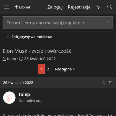
Zaloguj
Rejestracja
Forum Libertarian ma
swój regulamin
.
Inicjatywy wolnościowe
Elon Musk - życie i twórczość
T
R
tolep
26 Kwiecień 2022
h
o
1
2
Następna
r
z
e
p
a
o
26 Kwiecień 2022
#1
d
c
s
z
tolep
t
ę
five miles out
a
t
r
y
t
Skoro właśnie w imię wolności słowa kupił Twittera, to