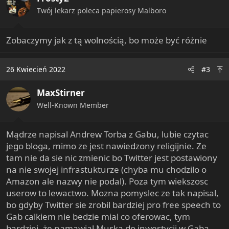
n
Twój lekarz poleca papierosy Malboro
s
:
Zobaczymy jak z tą wolnością, bo może być różnie
26 Kwiecień 2022
#3
MaxStirner
Well-Known Member
Mądrze napisal Andrew Torba z Gabu, lubie czytac
jego bloga, mimo ze jest nawiedzony religijnie. Ze
tam nie da sie nic zmienic bo Twitter jest postawiony
na nie swojej infrastukturze (chyba mu chodzilo o
Amazon ale nazwy nie podal). Poza tym wiekszosc
userow to lewactwo. Mozna pomyslec ze tak napisal,
bo gdyby Twitter sie zrobil bardziej pro free speech to
Gab calkiem nie bedzie mial co oferowac, tym
bardziej, że namawial Muska do inwestycji w Gaba,