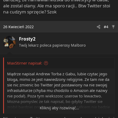
ale zostal olany. Ale ma sporo racji.. Btw Twitter stoi
na cudzym sprzęcie? Szok
26 Kwiecień 2022
#4
Frosty2
Twój lekarz poleca papierosy Malboro
MaxStirner napisał:
Mądrze napisal Andrew Torba z Gabu, lubie czytac jego
bloga, mimo ze jest nawiedzony religijnie. Ze tam nie da
sie nic zmienic bo Twitter jest postawiony na nie swojej
infrastukturze (chyba mu chodzilo o Amazon ale nazwy
nie podal). Poza tym wiekszosc userow to lewactwo.
Mozna pomyslec ze tak napisal, bo gdyby Twitter sie
zrobil bardziej pro free speech to Gab calkiem nie bedzie
Kliknij aby rozwinąć...
mial co oferowac, tym bardziej, że namawial Muska do
inwestycji w Gaba, ale zostal olany. Ale ma sporo racji..