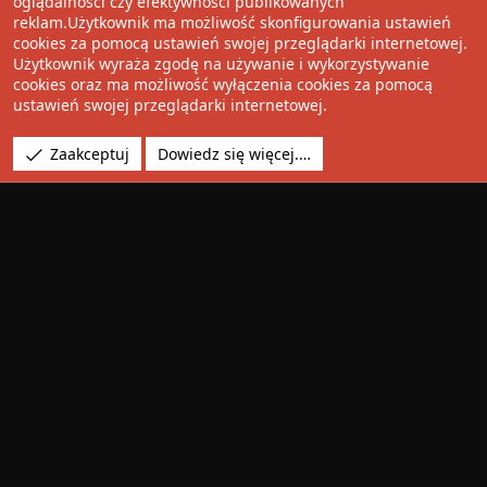
oglądalności czy efektywności publikowanych
Facebook
Twitter
Reddit
Pinterest
Tumblr
WhatsApp
Umieść Link
reklam.Użytkownik ma możliwość skonfigurowania ustawień
cookies za pomocą ustawień swojej przeglądarki internetowej.
Użytkownik wyraża zgodę na używanie i wykorzystywanie
cookies oraz ma możliwość wyłączenia cookies za pomocą
®
Community platform by XenForo
© 2010-2022 XenForo Ltd.
ustawień swojej przeglądarki internetowej.
Design by:
Pixel Exit
Tłumaczenie wykonane przez
XboxForum.pl
. |
Media embeds
Zaakceptuj
Dowiedz się więcej.…
via s9e/MediaSites