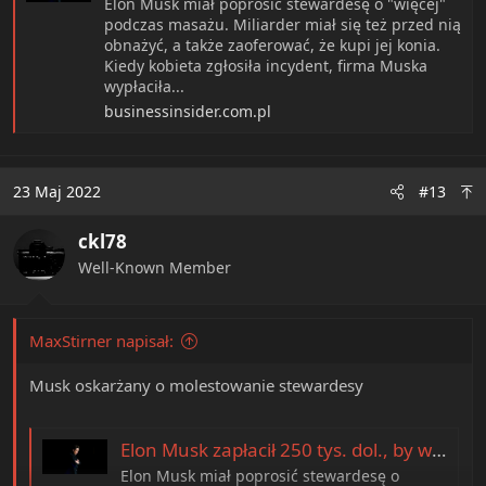
Elon Musk miał poprosić stewardesę o "więcej"
podczas masażu. Miliarder miał się też przed nią
obnażyć, a także zaoferować, że kupi jej konia.
Kiedy kobieta zgłosiła incydent, firma Muska
wypłaciła...
businessinsider.com.pl
23 Maj 2022
#13
ckl78
Well-Known Member
MaxStirner napisał:
Musk oskarżany o molestowanie stewardesy
Elon Musk zapłacił 250 tys. dol., by wyciszyć aferę. Ujawniono, jak zachował się wobec stewardesy
Elon Musk miał poprosić stewardesę o