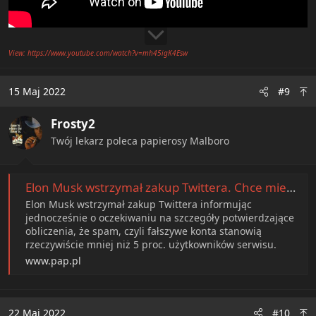
View: https://www.youtube.com/watch?v=mh45igK4Esw
15 Maj 2022
#9
Frosty2
Twój lekarz poleca papierosy Malboro
Elon Musk wstrzymał zakup Twittera. Chce mieć pewność, że konta spamowe stanowią mniej niż 5 proc.
Elon Musk wstrzymał zakup Twittera informując
jednocześnie o oczekiwaniu na szczegóły potwierdzające
obliczenia, że spam, czyli fałszywe konta stanowią
rzeczywiście mniej niż 5 proc. użytkowników serwisu.
www.pap.pl
22 Maj 2022
#10