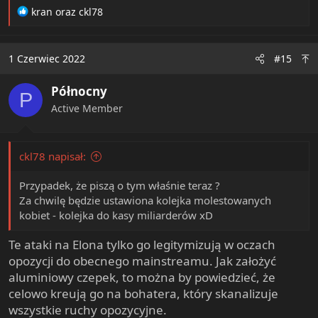
R
kran
oraz
ckl78
e
a
c
1 Czerwiec 2022
#15
t
i
Północny
o
P
n
Active Member
s
:
ckl78 napisał:
Przypadek, że piszą o tym właśnie teraz ?
Za chwilę będzie ustawiona kolejka molestowanych
kobiet - kolejka do kasy miliarderów xD
Te ataki na Elona tylko go legitymizują w oczach
opozycji do obecnego mainstreamu. Jak założyć
aluminiowy czepek, to można by powiedzieć, że
celowo kreują go na bohatera, który skanalizuje
wszystkie ruchy opozycyjne.