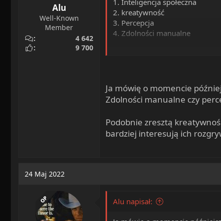
1. Inteligencja społeczna
Alu
2. kreatywność
Well-Known
3. Percepcja
Member
4. Zdolności manualne
4 642
9 700
https://www.oxfordmartin.ox.
Ja mówię o momencie później
Zdolności manualne czy perce
Podobnie zresztą kreatywność,
bardziej interesują ich rozgr
24 Maj 2022
OP
Alu napisał: