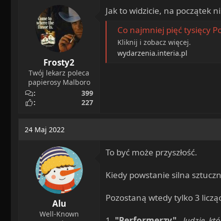
a
o
Jak to widzicie, na początek 
d
c
s
z
Co najmniej pięć tysięcy Pol
t
ę
Kliknij i zobacz więcej.
a
t
wydarzenia.interia.pl
r
y
Frosty2
t
Twój lekarz poleca
e
papierosy Malboro
r
399
227
24 Maj 2022
To być może przyszłość.
Kiedy powstanie silna sztuczn
Pozostaną wtedy tylko 3 liczą
Alu
Well-Known
1.
"Performerzy"
-
ludzie, kt