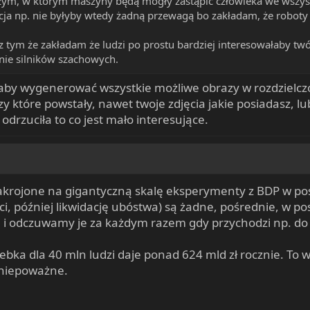
ym, w którym maszyny będą mogły zastąpić człowieka we wszys
ja np. nie byłyby wtedy żadną przewagą bo zakładam, że roboty
 tym że zakładam że ludzi po prostu bardziej interesowałaby twórc
 nie silników szachowych.
dł, aby wygenerować wszystkie możliwe obrazy w rozdziel
które powstały, nawet twoje zdjęcia jakie posiadasz, lu
 odrzuciła to co jest mało interesujące.
 zakrojone na gigantyczną skalę eksperymenty z BDP w pos
, później likwidację ubóstwa) są żadne, pośrednie, w pos
e i odczuwamy je za każdym razem gdy przychodzi np. do
łebka dla 40 mln ludzi daje ponad 624 mld zł rocznie. To w
t niepoważne.