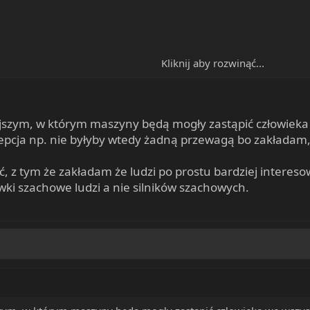
Kliknij aby rozwinąć...
ac.uk/downloads/academic/The_Future_of_Employment.pdf
szym, w którym maszyny będą mogły zastąpić człowieka
pcja np. nie byłyby wtedy żadną przewagą bo zakładam, 
 z tym że zakładam że ludzi po prostu bardziej interesow
ywki szachowe ludzi a nie silników szachowych.