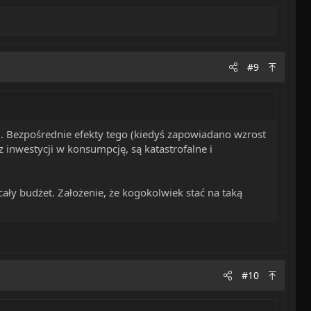
#9
+. Bezpośrednie efekty tego (kiedyś zapowiadano wzrost
z inwestycji w konsumpcję, są katastrofalne i
cały budżet. Założenie, że kogokolwiek stać na taką
#10