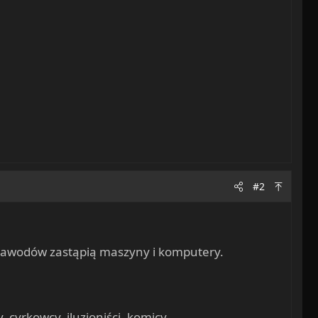
#2
ść zawodów zastąpią maszyny i komputery.
, cyrkowcy, iluzjoniści, komicy