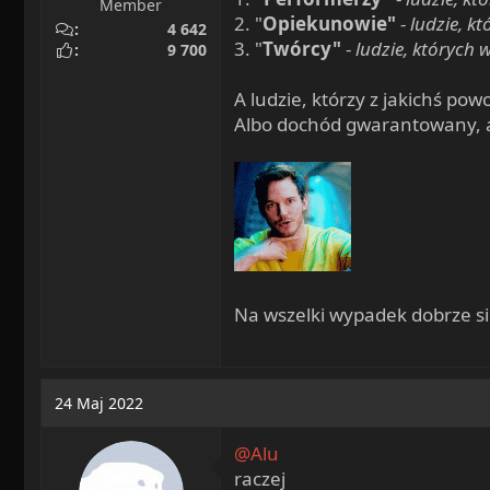
Member
2. "
Opiekunowie"
-
ludzie, k
4 642
3. "
Twórcy"
-
ludzie, których
9 700
A ludzie, którzy z jakichś po
Albo dochód gwarantowany, a
Na wszelki wypadek dobrze się
24 Maj 2022
@Alu
raczej