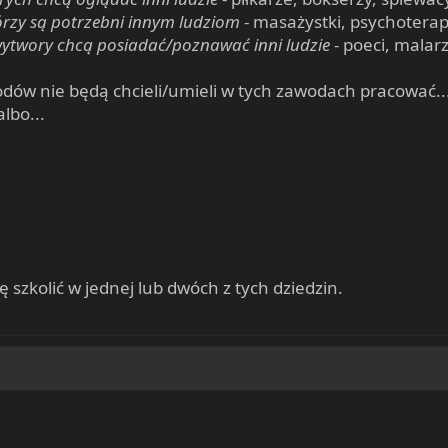
tórzy są potrzebni innym ludziom
- masażystki, psychoterape
 wytwory chcą posiadać/poznawać inni ludzie
- poeci, malarz
wodów nie będą chcieli/umieli w tych zawodach pracować...
lbo...
 szkolić w jednej lub dwóch z tych dziedzin.