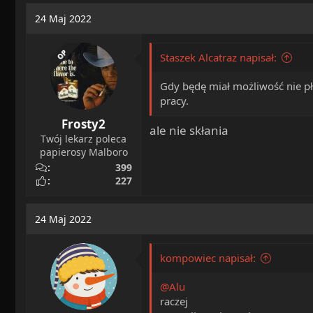
24 Maj 2022
OP
Staszek Alcatraz napisał:
Gdy będę miał możliwość nie pła
pracy.
Frosty2
ale nie skłania
Twój lekarz poleca
papierosy Malboro
399
227
24 Maj 2022
kompowiec napisał:
@Alu
raczej