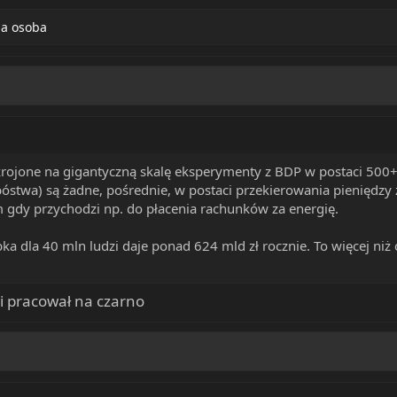
na osoba
akrojone na gigantyczną skalę eksperymenty z BDP w postaci 500
ubóstwa) są żadne, pośrednie, w postaci przekierowania pieniędzy 
gdy przychodzi np. do płacenia rachunków za energię.
bka dla 40 mln ludzi daje ponad 624 mld zł rocznie. To więcej niż 
 i pracował na czarno