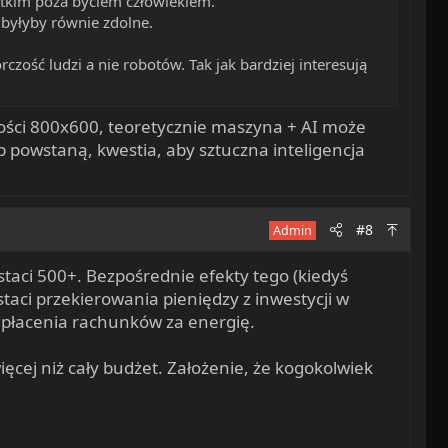
tkim poza byciem człowiekiem.
 byłyby równie zdolne.
zość ludzi a nie robotów. Tak jak bardziej interesują
czości 800x600, teoretycznie maszyna + AI może
b powstaną, kwestia, aby sztuczna inteligencja
#8
Admin
taci 500+. Bezpośrednie efekty tego (kiedyś
taci przekierowania pieniędzy z inwestycji w
 płacenia rachunków za energię.
ięcej niż cały budżet. Założenie, że kogokolwiek