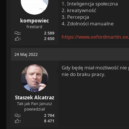
1. Inteligencja społeczna
2. kreatywność
3. Percepcja
kompowiec
4. Zdolności manualne
freetard
2 589
https://www.oxfordmartin.o
2 650
24 Maj 2022
Gdy będę miał możliwość nie p
nie do braku pracy.
Staszek Alcatraz
Tak jak Pan Janusz
powiedział
2 794
8 471