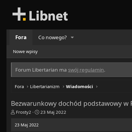
Fora
Co nowego?
Nowe wpisy
Forum Libertarian ma
swój regulamin
.
Fora
Libertarianizm
Wiadomości
Bezwarunkowy dochód podstawowy w P
T
R
Frosty2
23 Maj 2022
h
o
r
z
23 Maj 2022
e
p