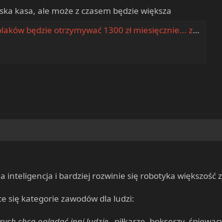
niska kasa, ale może z czasem będzie większa
aków będzie otrzymywać 1300 zł miesięcznie... za nic
a inteligencja i bardziej rozwinie się robotyka większo
ce się kategorie zawodów dla ludzi:
órych chcą oglądać inni ludzie
- piłkarze, bokserzy, śpiewacy