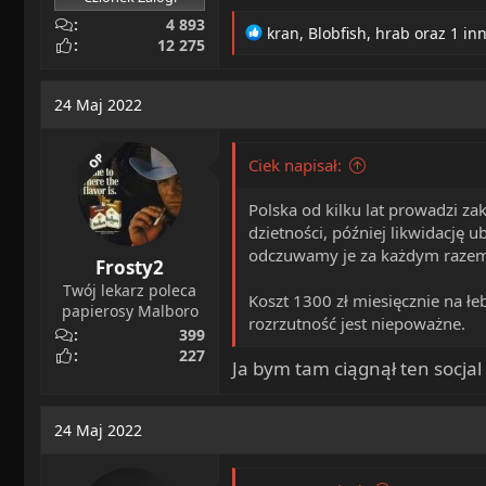
4 893
R
kran
,
Blobfish
,
hrab
oraz 1 in
12 275
e
a
c
24 Maj 2022
t
i
o
OP
Ciek napisał:
n
s
Polska od kilku lat prowadzi z
:
dzietności, później likwidację 
odczuwamy je za każdym razem 
Frosty2
Twój lekarz poleca
Koszt 1300 zł miesięcznie na łe
papierosy Malboro
rozrzutność jest niepoważne.
399
227
Ja bym tam ciągnął ten socjal
24 Maj 2022