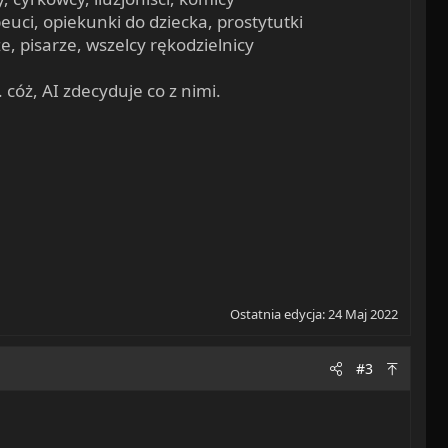
uci, opiekunki do dziecka, prostytutki
e, pisarze, wszelcy rękodzielnicy
 cóż, AI zdecyduje co z nimi.
Ostatnia edycja:
24 Maj 2022
#3