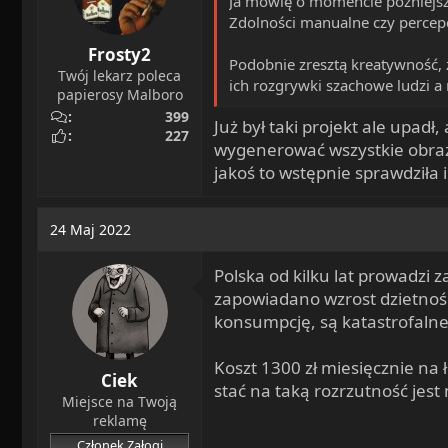
Ja mówię o momencie późniejsz
Zdolności manualne czy percepc
Frosty2
Podobnie zresztą kreatywność, z
Twój lekarz poleca
ich rozgrywki szachowe ludzi a
papierosy Malboro
399
Już był taki projekt ale upa
227
wygenerować wszystkie obrazy 
jakoś to wstępnie sprawdziła i
24 Maj 2022
Polska od kilku lat prowadzi
zapowiadano wzrost dzietności
konsumpcję, są katastrofaln
Koszt 1300 zł miesięcznie na 
Ciek
stać na taką rozrzutność jes
Miejsce na Twoją
reklamę
Członek Załogi