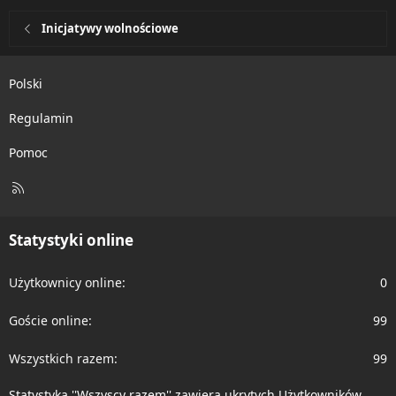
Inicjatywy wolnościowe
Polski
Regulamin
Pomoc
R
S
S
Statystyki online
Użytkownicy online
0
Goście online
99
Wszystkich razem
99
Statystyka ''Wszyscy razem'' zawiera ukrytych Użytkowników.