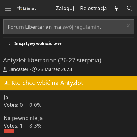
Zaloguj
Rejestracja
Forum Libertarian ma
swój regulamin
.
Inicjatywy wolnościowe
Antyzlot libertarian (26-27 sierpnia)
T
R
Lancaster
23 Marzec 2023
h
o
r
Kto chce wbić na Antyzlot
z
e
p
a
o
Ja
d
c
Votes:
0
0,0%
s
z
t
ę
Na pewno nie ja
a
t
Votes:
1
8,3%
r
y
t