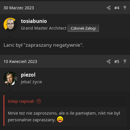
c
30 Marzec 2023
#4
t
i
tosiabunio
o
n
Grand Master Architect
Członek Załogi
s
:
Lanc był "zapraszany negatywnie".
10 Kwiecień 2023
#5
piezol
Jebać życie
tolep napisał:
Mnie też nie zaproszono, ale o ile pamiętam, nikt nie był
personalnie zapraszany.