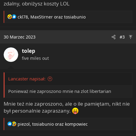
zdalny, obniżysz koszty LOL
R
ckl78
,
MaxStirner
oraz
tosiabunio
e
a
c
30 Marzec 2023
#3
t
i
tolep
o
n
five miles out
s
:
Lancaster napisał:
Ponieważ nie zaproszono mnie na zlot libertarian
Mnie też nie zaproszono, ale o ile pamiętam, nikt nie
był personalnie zapraszany.
R
piezol
,
tosiabunio
oraz
kompowiec
e
a