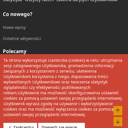
Co nowego?
Nowe wpisy
Ostatnie aktywności
Polecamy
Ta strona wykorzystuje ciasteczka (cookies) w celu: utrzymania
Wolnościowe cytaty
sesji zalogowanego Użytkownika, gromadzenia informacji
związanych z korzystaniem z serwisu, ułatwienia
Użytkownikom korzystania z niego, dopasowania treści
Udostępnij
wyświetlanych Użytkownikowi oraz tworzenia statystyk
oglądalności czy efektywności publikowanych
Facebook
Twitter
Reddit
Pinterest
Tumblr
WhatsApp
Umieść Link
reklam.Użytkownik ma możliwość skonfigurowania ustawień
cookies za pomocą ustawień swojej przeglądarki internetowej.
Użytkownik wyraża zgodę na używanie i wykorzystywanie
cookies oraz ma możliwość wyłączenia cookies za pomocą
®
Community platform by XenForo
© 2010-2022 XenForo Ltd.
Do 
ustawień swojej przeglądarki internetowej.
Design by:
Pixel Exit
Bot
Tłumaczenie wykonane przez
XboxForum.pl
. |
Media embeds
Zaakceptuj
Dowiedz się więcej.…