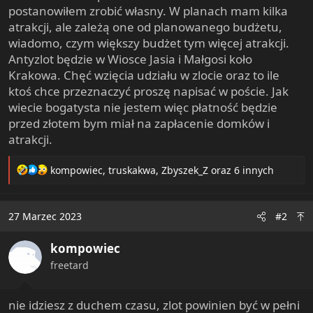
postanowiłem zrobić własny. W planach mam kilka
atrakcji, ale zależą one od planowanego budżetu,
wiadomo, czym większy budżet tym więcej atrakcji.
Antyzlot będzie w Wiosce Jasia i Małgosi koło
Krakowa. Chęć wzięcia udziału w zlocie oraz to ile
ktoś chce przeznaczyć proszę napisać w poście. Jak
wiecie bogatysta nie jestem więc płatność będzie
przed złotem bym miał na zapłacenie domków i
atrakcji.
R
kompowiec
,
truskakwa
,
Zbyszek_Z
oraz 6 innych
e
a
c
27 Marzec 2023
#2
t
i
kompowiec
o
n
freetard
s
:
nie idziesz z duchem czasu, zlot powinien być w pełni