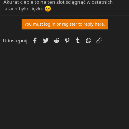
Akurat ciebie to na ten zlot ściągnąć w ostatnich
latach było ciężko
You must log in or register to reply here.
Facebook
Twitter
Reddit
Pinterest
Tumblr
WhatsApp
Umieść Lin
Udostępnij: