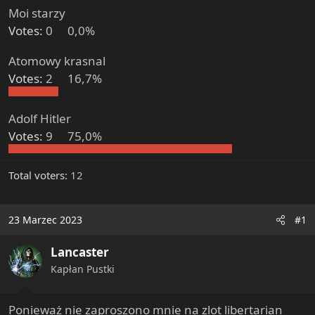
e
Moi starzy
r
Votes:
0
0,0%
Atomowy krasnal
Votes:
2
16,7%
Adolf Hitler
Votes:
9
75,0%
Total voters
12
23 Marzec 2023
#1
Lancaster
Kapłan Pustki
Ponieważ nie zaproszono mnie na zlot libertarian