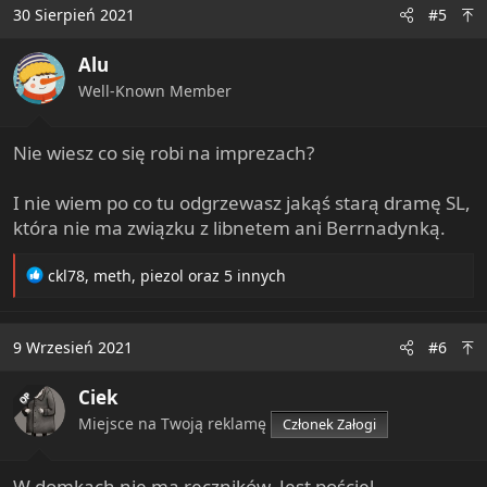
30 Sierpień 2021
#5
Alu
Well-Known Member
Nie wiesz co się robi na imprezach?
I nie wiem po co tu odgrzewasz jakąś starą dramę SL,
która nie ma związku z libnetem ani Berrnadynką.
R
ckl78
,
meth
,
piezol
oraz 5 innych
e
a
c
9 Wrzesień 2021
#6
t
i
Ciek
o
OP
n
Miejsce na Twoją reklamę
Członek Załogi
s
:
W domkach nie ma ręczników. Jest pościel.