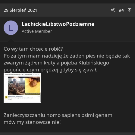
a
c
29 Sierpień 2021
#4
t
i
LachickieLibstwoPodziemne
o
L
n
Active Member
s
:
Co wy tam chcecie robić?
Po za tym mam nadzieję że żaden pies nie będzie tak
zwanym żądłem kłuty a pojeba Klubińskiego
pogońcie czym prędzej gdyby się zjawił.
Zanieczyszczaniu homo sapiens psimi genami
mówimy stanowcze nie!