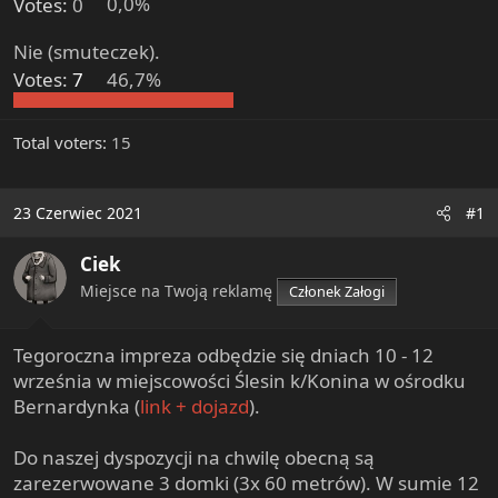
Votes:
0
0,0%
t
e
Nie (smuteczek).
r
Votes:
7
46,7%
Total voters
15
23 Czerwiec 2021
#1
Ciek
Miejsce na Twoją reklamę
Członek Załogi
Tegoroczna impreza odbędzie się dniach 10 - 12
września w miejscowości Ślesin k/Konina w ośrodku
Bernardynka (
link + dojazd
).
Do naszej dyspozycji na chwilę obecną są
zarezerwowane 3 domki (3x 60 metrów). W sumie 12