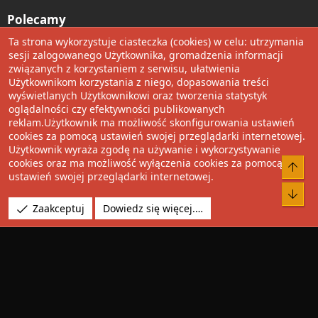
Polecamy
Ta strona wykorzystuje ciasteczka (cookies) w celu: utrzymania
Wolnościowe cytaty
sesji zalogowanego Użytkownika, gromadzenia informacji
związanych z korzystaniem z serwisu, ułatwienia
Użytkownikom korzystania z niego, dopasowania treści
Udostępnij
wyświetlanych Użytkownikowi oraz tworzenia statystyk
oglądalności czy efektywności publikowanych
Facebook
Twitter
Reddit
Pinterest
Tumblr
WhatsApp
Umieść Link
reklam.Użytkownik ma możliwość skonfigurowania ustawień
cookies za pomocą ustawień swojej przeglądarki internetowej.
Użytkownik wyraża zgodę na używanie i wykorzystywanie
cookies oraz ma możliwość wyłączenia cookies za pomocą
®
Community platform by XenForo
© 2010-2022 XenForo Ltd.
Do 
ustawień swojej przeglądarki internetowej.
Design by:
Pixel Exit
Bot
Tłumaczenie wykonane przez
XboxForum.pl
. |
Media embeds
Zaakceptuj
Dowiedz się więcej.…
via s9e/MediaSites