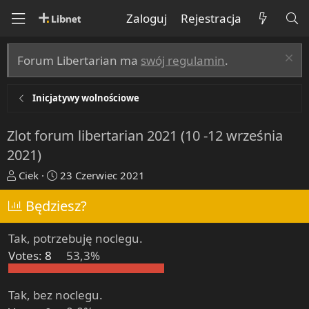
Zaloguj
Rejestracja
Forum Libertarian ma
swój regulamin
.
Inicjatywy wolnościowe
Zlot forum libertarian 2021 (10 -12 września
2021)
T
R
Ciek
23 Czerwiec 2021
h
o
r
Będziesz?
z
e
p
a
o
Tak, potrzebuję noclegu.
d
c
Votes:
8
53,3%
s
z
t
ę
a
t
Tak, bez noclegu.
r
y