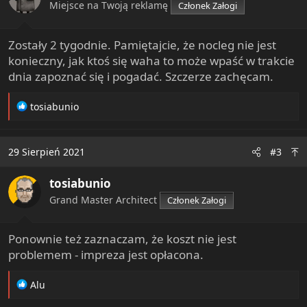
n
Miejsce na Twoją reklamę
Członek Załogi
s
:
Zostały 2 tygodnie. Pamiętajcie, że nocleg nie jest
konieczny, jak ktoś się waha to może wpaść w trakcie
dnia zapoznać się i pogadać. Szczerze zachęcam.
R
tosiabunio
e
a
c
29 Sierpień 2021
#3
t
i
tosiabunio
o
n
Grand Master Architect
Członek Załogi
s
:
Ponownie też zaznaczam, że koszt nie jest
problemem - impreza jest opłacona.
R
Alu
e