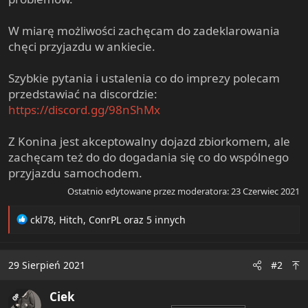
W miarę możliwości zachęcam do zadeklarowania
chęci przyjazdu w ankiecie.
Szybkie pytania i ustalenia co do imprezy polecam
przedstawiać na discordzie:
https://discord.gg/98nShMx
Z Konina jest akceptowalny dojazd zbiorkomem, ale
zachęcam też do do dogadania się co do wspólnego
przyjazdu samochodem.
Ostatnio edytowane przez moderatora:
23 Czerwiec 2021
R
ckl78
,
Hitch
,
ConrPL
oraz 5 innych
e
a
c
29 Sierpień 2021
#2
t
i
Ciek
o
OP