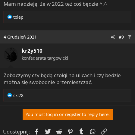
Mam nadzieję, że w 2022 też coś będzie ^.^
R
tolep
e
a
c
4 Grudzień 2021
#9
t
i
kr2y510
o
n
konfederata targowicki
s
:
Zobaczymy czy będą czołgi na ulicach i czy będzie
można się swobodnie przemieszczać.
R
ckl78
e
a
c
You must log in or register to reply here.
t
i
o
Facebook
Twitter
Reddit
Pinterest
Tumblr
WhatsApp
Umieść Lin
Udostępnij: