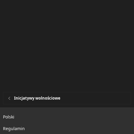
n
s
:
Inicjatywy wolnościowe
Polski
Regulamin