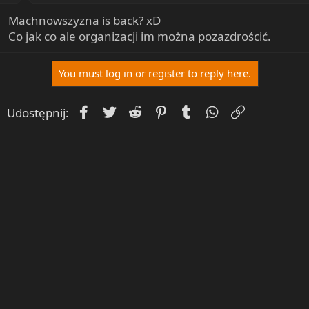
:
Machnowszyzna is back? xD
Co jak co ale organizacji im można pozazdrościć.
You must log in or register to reply here.
Facebook
Twitter
Reddit
Pinterest
Tumblr
WhatsApp
Umieść Lin
Udostępnij: