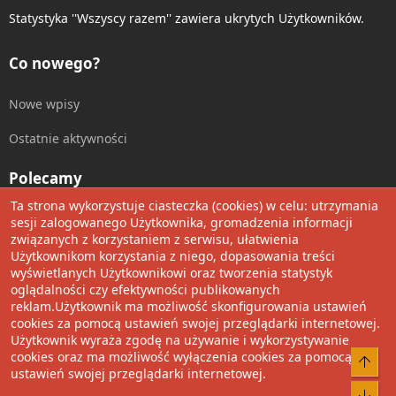
Statystyka ''Wszyscy razem'' zawiera ukrytych Użytkowników.
Co nowego?
Nowe wpisy
Ostatnie aktywności
Polecamy
Ta strona wykorzystuje ciasteczka (cookies) w celu: utrzymania
Wolnościowe cytaty
sesji zalogowanego Użytkownika, gromadzenia informacji
związanych z korzystaniem z serwisu, ułatwienia
Użytkownikom korzystania z niego, dopasowania treści
Udostępnij
wyświetlanych Użytkownikowi oraz tworzenia statystyk
oglądalności czy efektywności publikowanych
Facebook
Twitter
Reddit
Pinterest
Tumblr
WhatsApp
Umieść Link
reklam.Użytkownik ma możliwość skonfigurowania ustawień
cookies za pomocą ustawień swojej przeglądarki internetowej.
Użytkownik wyraża zgodę na używanie i wykorzystywanie
cookies oraz ma możliwość wyłączenia cookies za pomocą
®
Community platform by XenForo
© 2010-2022 XenForo Ltd.
Do 
ustawień swojej przeglądarki internetowej.
Design by:
Pixel Exit
Bot