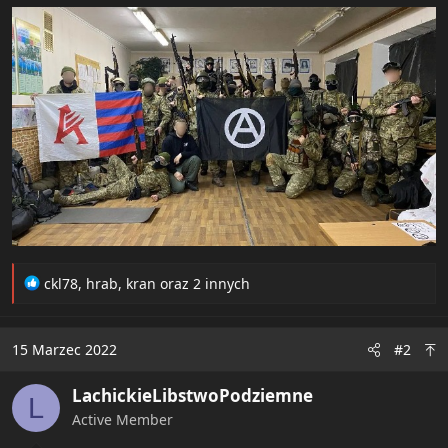
R
ckl78
,
hrab
,
kran
oraz 2 innych
e
a
c
15 Marzec 2022
#2
t
i
LachickieLibstwoPodziemne
o
L
n
Active Member
s