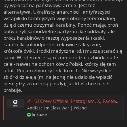
e
by wpłacać na państwową armię. Jest też
r
alternatywa. Ukraińscy anarchiści i antyfaszyści
wstąpili do tamtejszych wojsk obrony terytorialnej
dzięki czemu otrzymali karabiny. Ponoć mając broń
potworzyli samodzielne partyzanckie oddziały, ale
prócz karabinów o resztę wyposażenia (kaski,
kamizelki kuloodporne, rękawice taktyczne,
krótkofalówki, środki medyczne itd.) muszą starać się
sami. W internecie są różnego rodzaju zbiórki na te
cele - nawet na ochotników z Polski, którzy się tam
udali. Podam zbiorczy link do nich. Nie wszystkie
zbiórki działają (mi na jedną nie udało się wpłacić
pieniędzy, a na inną poszły), jak ktoś chce niech
próbuje.
@161Crew Official: Instagram, X, Facebook | Linktree
Antifascism Class War | Poland
linktr.ee