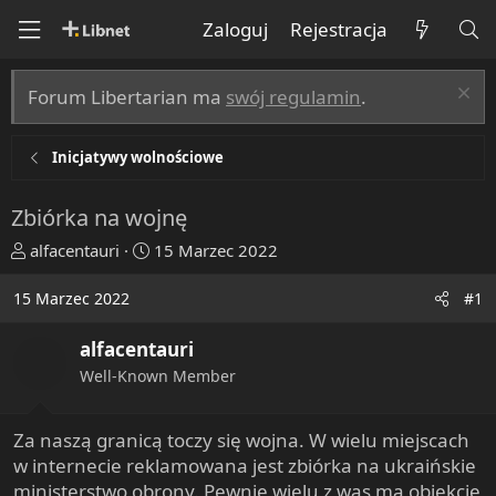
Zaloguj
Rejestracja
Forum Libertarian ma
swój regulamin
.
Inicjatywy wolnościowe
Zbiórka na wojnę
T
R
alfacentauri
15 Marzec 2022
h
o
r
z
15 Marzec 2022
#1
e
p
a
o
alfacentauri
d
c
Well-Known Member
s
z
t
ę
a
t
Za naszą granicą toczy się wojna. W wielu miejscach
r
y
w internecie reklamowana jest zbiórka na ukraińskie
t
ministerstwo obrony. Pewnie wielu z was ma obiekcje