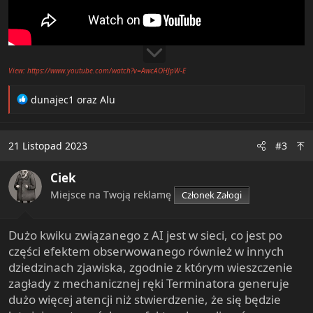
View: https://www.youtube.com/watch?v=AwcAOHJpW-E
R
dunajec1
oraz
Alu
e
a
c
21 Listopad 2023
#3
t
i
Ciek
o
n
Miejsce na Twoją reklamę
Członek Załogi
s
:
Dużo kwiku związanego z AI jest w sieci, co jest po
części efektem obserwowanego również w innych
dziedzinach zjawiska, zgodnie z którym wieszczenie
zagłady z mechanicznej ręki Terminatora generuje
dużo więcej atencji niż stwierdzenie, że się będzie