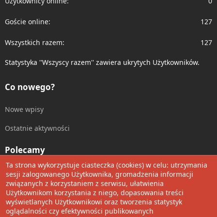
Użytkownicy online
0
Goście online
127
Wszystkich razem
127
Statystyka ''Wszyscy razem'' zawiera ukrytych Użytkowników.
Co nowego?
Nowe wpisy
Ostatnie aktywności
Polecamy
Ta strona wykorzystuje ciasteczka (cookies) w celu: utrzymania
Wolnościowe cytaty
sesji zalogowanego Użytkownika, gromadzenia informacji
związanych z korzystaniem z serwisu, ułatwienia
Użytkownikom korzystania z niego, dopasowania treści
Udostępnij
wyświetlanych Użytkownikowi oraz tworzenia statystyk
oglądalności czy efektywności publikowanych
Facebook
Twitter
Reddit
Pinterest
Tumblr
WhatsApp
Umieść Link