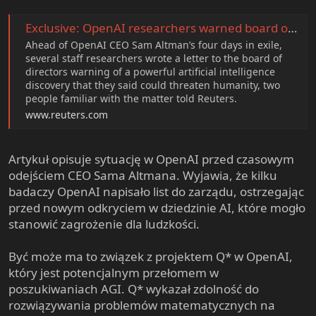
Exclusive: OpenAI researchers warned board of AI breakthrough ahead of CEO ouster, sources say
Ahead of OpenAI CEO Sam Altman’s four days in exile,
several staff researchers wrote a letter to the board of
directors warning of a powerful artificial intelligence
discovery that they said could threaten humanity, two
people familiar with the matter told Reuters.
www.reuters.com
Artykuł opisuje sytuację w OpenAI przed czasowym
odejściem CEO Sama Altmana. Wyjawia, że kilku
badaczy OpenAI napisało list do zarządu, ostrzegając
przed nowym odkryciem w dziedzinie AI, które mogło
stanowić zagrożenie dla ludzkości.
Być może ma to związek z projektem Q* w OpenAI,
który jest potencjalnym przełomem w
poszukiwaniach AGI. Q* wykazał zdolność do
rozwiązywania problemów matematycznych na