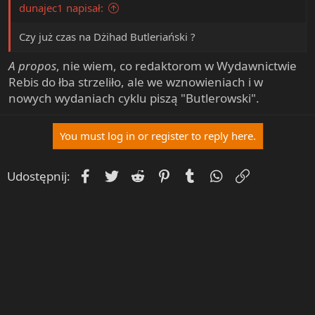
dunajec1 napisał:
Czy już czas na Dżihad Butleriański ?
A propos
, nie wiem, co redaktorom w Wydawnictwie
Rebis do łba strzeliło, ale we wznowieniach i w
nowych wydaniach cyklu piszą "Butlerowski".
You must log in or register to reply here.
Facebook
Twitter
Reddit
Pinterest
Tumblr
WhatsApp
Umieść Lin
Udostępnij: