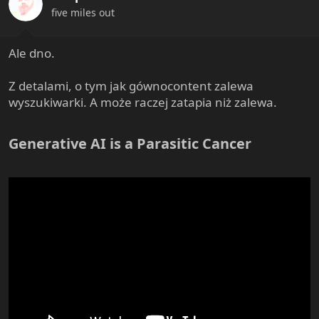
n
five miles out
s
:
Ale dno.
Z detalami, o tym jak gównocontent zalewa
wyszukiwarki. A może raczej zatapia niż zalewa.
Generative AI is a Parasitic Cancer​