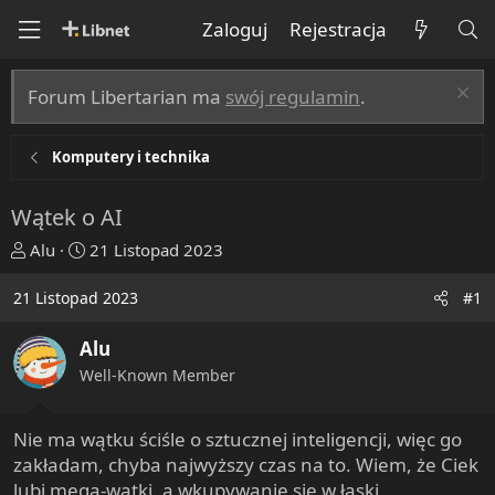
Zaloguj
Rejestracja
Forum Libertarian ma
swój regulamin
.
Komputery i technika
Wątek o AI
T
R
Alu
21 Listopad 2023
h
o
r
z
21 Listopad 2023
#1
e
p
a
o
Alu
d
c
Well-Known Member
s
z
t
ę
a
t
Nie ma wątku ściśle o sztucznej inteligencji, więc go
r
y
zakładam, chyba najwyższy czas na to. Wiem, że Ciek
t
lubi mega-wątki, a wkupywanie się w łaski