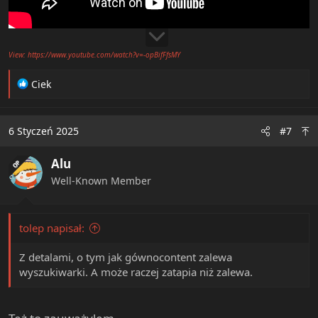
View: https://www.youtube.com/watch?v=-opBifFfsMY
R
Ciek
e
a
c
6 Styczeń 2025
#7
t
i
Alu
o
OP
n
Well-Known Member
s
:
tolep napisał:
Z detalami, o tym jak gównocontent zalewa
wyszukiwarki. A może raczej zatapia niż zalewa.