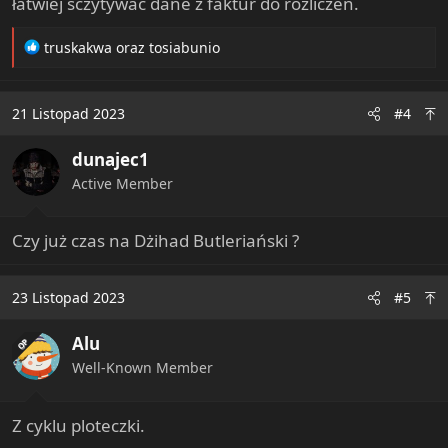
łatwiej sczytywać dane z faktur do rozliczeń.
R
truskakwa
oraz
tosiabunio
e
a
c
21 Listopad 2023
#4
t
i
dunajec1
o
n
Active Member
s
:
Czy już czas na Dżihad Butleriański ?
23 Listopad 2023
#5
Alu
OP
Well-Known Member
Z cyklu ploteczki.