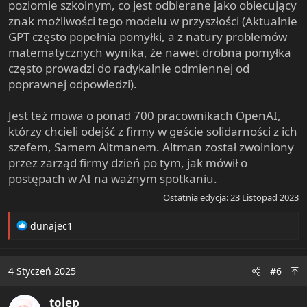
poziomie szkolnym, co jest odbierane jako obiecujący
znak możliwości tego modelu w przyszłości (Aktualnie
GPT często popełnia pomyłki, a z natury problemów
matematycznych wynika, że nawet drobna pomyłka
często prowadzi do radykalnie odmiennej od
poprawnej odpowiedzi).
Jest też mowa o ponad 700 pracownikach OpenAI,
którzy chcieli odejść z firmy w geście solidarności z ich
szefem, Samem Altmanem. Altman został zwolniony
przez zarząd firmy dzień po tym, jak mówił o
postępach w AI na ważnym spotkaniu.
Ostatnia edycja:
23 Listopad 2023
R
dunajec1
e
a
c
4 Styczeń 2025
#6
t
i
tolep
o