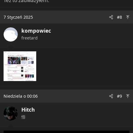
Też to zauważyłem.
7 Styczeń 2025
#8
kompowiec
freetard
Niedziela o 00:06
#9
Hitch
悟