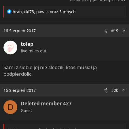
R
hrab
,
ckl78
,
pawlis
oraz 3 innych
e
a
c
16 Sierpień 2017
#19
t
i
tolep
o
n
five miles out
s
:
Sami z siebie jej nie sledzili, ktos musiał ją
podpierdolic.
16 Sierpień 2017
#20
Deleted member 427
D
Guest