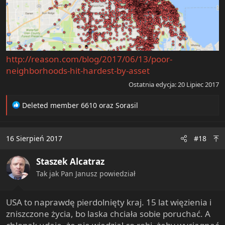
http://reason.com/blog/2017/06/13/poor-
neighborhoods-hit-hardest-by-asset
Ostatnia edycja:
20 Lipiec 2017
R
Deleted member 6610
oraz
Sorasil
e
a
c
16 Sierpień 2017
#18
t
i
Staszek Alcatraz
o
n
Tak jak Pan Janusz powiedział
s
:
USA to naprawdę pierdolnięty kraj. 15 lat więzienia i
zniszczone życia, bo laska chciała sobie poruchać. A