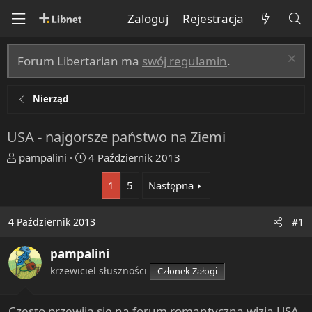
Zaloguj
Rejestracja
Forum Libertarian ma
swój regulamin
.
Nierząd
USA - najgorsze państwo na Ziemi
T
R
pampalini
4 Październik 2013
h
o
1
5
Następna
r
z
e
p
a
o
4 Październik 2013
#1
d
c
s
z
pampalini
t
ę
krzewiciel słuszności
Członek Załogi
a
t
r
y
t
Często przewija się na forum romantyczna wizja USA