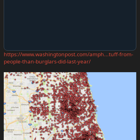
https://www.washingtonpost.com/amph...tuff-from-
people-than-burglars-did-last-year/