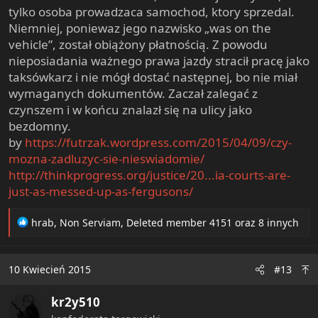
Justice Adams set Tertelgte's bond at $500 and his next
tylko osoba prowadzaca samochod, ktory sprzedal.
court hearing is scheduled for January.
Niemniej, poniewaz jego nazwisko „was on the
vehicle”, został obiążony płatnością. Z powodu
nieposiadania ważnego prawa jazdy stracił pracę jako
taksówkarz i nie mógł dostać następnej, bo nie miał
wymaganych dokumentów. Zaczał zalegać z
czynszem i w końcu znalazł się na ulicy jako
bezdomny.
by
https://futrzak.wordpress.com/2015/04/09/czy-
mozna-zadluzyc-sie-nieswiadomie/
http://thinkprogress.org/justice/20...ia-courts-are-
just-as-messed-up-as-fergusons/
R
hrab
,
Non Serviam
,
Deleted member 4151
oraz 8 innych
e
a
c
10 Kwiecień 2015
#13
t
i
kr2y510
o
n