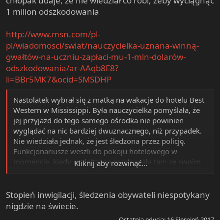
chłopak udaje, że nie wiedział co robi, żeby wyciągnąć
1 milion odszkodowania
http://www.msn.com/pl-
pl/wiadomosci/swiat/nauczycielka-uznana-winną-
gwałtów-na-uczniu-zapłaci-mu-1-mln-dolarów-
odszkodowania/ar-AAqb8E8?
li=BBr5MK7&ocid=SMSDHP
Nastolatek wybrał się z matką na wakacje do hotelu Best
Western w Mississippi. Była nauczycielka pomyślała, że
jej przyjazd do tego samego ośrodka nie powinien
wyglądać na nic bardziej dwuznacznego, niż przypadek.
Nie wiedziała jednak, że jest śledzona przez policję.
Funkcjonariusze weszli do pokoju hotelowego w
momencie, kiedy podejrzana przebywała tam ze swoim
Kliknij aby rozwinąć...
dawnym podopiecznym. Nauczycielka odpowiadała za
gwałt drugiego stopnia oraz nakłanianie nieletniego do
stosunków seksualnych. Kobietę skazano na 15 lat
Stopień inwigilacji, śledzenia obywateli niespotykany
więzienia.
nigdzie na świecie.
Ostatnia edycja:
16 Sierpień 2017