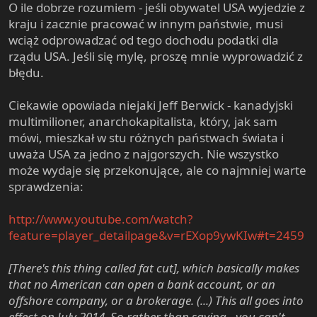
O ile dobrze rozumiem - jeśli obywatel USA wyjedzie z
kraju i zacznie pracować w innym państwie, musi
wciąż odprowadzać od tego dochodu podatki dla
rządu USA. Jeśli się mylę, proszę mnie wyprowadzić z
błędu.
Ciekawie opowiada niejaki Jeff Berwick - kanadyjski
multimilioner, anarchokapitalista, który, jak sam
mówi, mieszkał w stu różnych państwach świata i
uważa USA za jedno z najgorszych. Nie wszystko
może wydaje się przekonujące, ale co najmniej warte
sprawdzenia:
http://www.youtube.com/watch?
feature=player_detailpage&v=rEXop9ywKIw#t=2459
[There's this thing called fat cut], which basically makes
that no American can open a bank account, or an
offshore company, or a brokerage. (...) This all goes into
effect on July 2014. So rather than saying - you can't