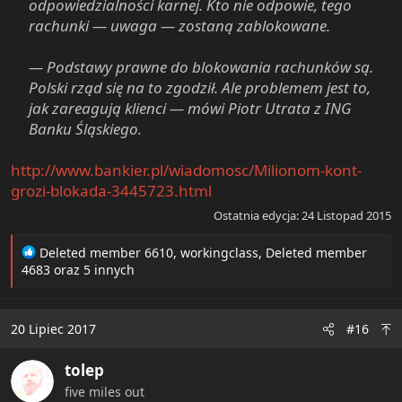
odpowiedzialności karnej. Kto nie odpowie, tego
rachunki — uwaga — zostaną zablokowane.
— Podstawy prawne do blokowania rachunków są.
Polski rząd się na to zgodził. Ale problemem jest to,
jak zareagują klienci — mówi Piotr Utrata z ING
Banku Śląskiego.
http://www.bankier.pl/wiadomosc/Milionom-kont-
grozi-blokada-3445723.html
Ostatnia edycja:
24 Listopad 2015
R
Deleted member 6610
,
workingclass
,
Deleted member
e
4683
oraz 5 innych
a
c
t
20 Lipiec 2017
#16
i
o
tolep
n
s
five miles out