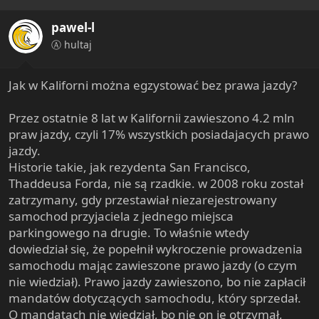
t
i
When the judge noted that he had pleaded not guilty,
pawel-l
o
Terteltge countered, "I never plead, animals plead,
n
Ⓐ hultaj
sounds like baaaa, oink oink." The back and forth
s
exchange continued for a few more moments, and the
:
hearing ended after both the judge and the defendant
Jak w Kaliforni można egzystować bez prawa jazdy?
walked out.
Przez ostatnie 8 lat w Kalifornii zawieszono 4.2 mln
This time, extra law enforcement officers were in court
praw jazdy, czyli 17% wszystkich posiadajacych prawo
Tuesday and the proceedings happened without any
jazdy.
outbursts.
Historie takie, jak rezydenta San Francisco,
Thaddeusa Forda, nie są rzadkie. w 2008 roku został
A friend of Tertelgte's told us that he and the others came
zatrzymany, gdy przestawiał niezarejestrowany
to court to enforce the Constitution.
samochod przyjaciela z jednego miejsca
William Wolf said, "It's we the people that run this and
parkingowego na drugie. To właśnie wtedy
rule this country, not we the courts, not we the
dowiedział się, że popełnił wykroczenie prowadzenia
government, and if the people don't start standing up for
samochodu mając zawieszone prawo jazdy (o czym
themselves and for each other, we are going to continue
nie wiedział). Prawo jazdy zawieszono, bo nie zapłacił
being subjects of this government."
mandatów dotyczących samochodu, który sprzedał.
O mandatach nie wiedział, bo nie on je otrzymał,