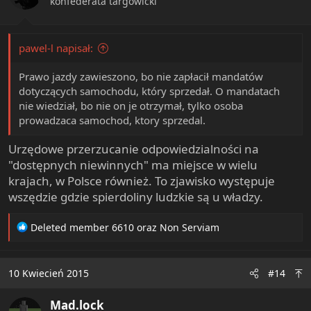
konfederata targowicki
s
:
pawel-l napisał:
Prawo jazdy zawieszono, bo nie zapłacił mandatów
dotyczących samochodu, który sprzedał. O mandatach
nie wiedział, bo nie on je otrzymał, tylko osoba
prowadzaca samochod, ktory sprzedal.
Urzędowe przerzucanie odpowiedzialności na
"dostępnych niewinnych" ma miejsce w wielu
krajach, w Polsce również. To zjawisko występuje
wszędzie gdzie spierdoliny ludzkie są u władzy.
R
Deleted member 6610
oraz
Non Serviam
e
a
c
10 Kwiecień 2015
#14
t
i
Mad.lock
o