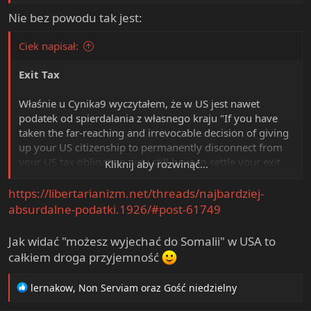
Nie bez powodu tak jest:
Ciek napisał:
Exit Tax
Właśnie u Cynika9 wyczytałem, że w US jest nawet
podatek od spierdalania z własnego kraju "If you have
taken the far-reaching and irrevocable decision of giving
up your US citizenship to permanently disconnect from
your US tax obligation, you still have to settle your exit
Kliknij aby rozwinąć...
with the IRS".
http://www.isla-offshore.com/second-passport/usa-
https://libertarianizm.net/threads/najbardziej-
expats-exit-tax/
absurdalne-podatki.1926/#post-61749
Jak dużo innych "dobrych" rzeczy, tak i Exit Tax sięga
Jak widać "możesz wyjechać do Somalii" w USA to
korzeniami do Niemiec lat 30-tych
całkiem droga przyjemność
http://en.wikipedia.org/wiki/Reichsfluchtsteuer
R
lernakow
,
Non Serviam
oraz
Gość niedzielny
e