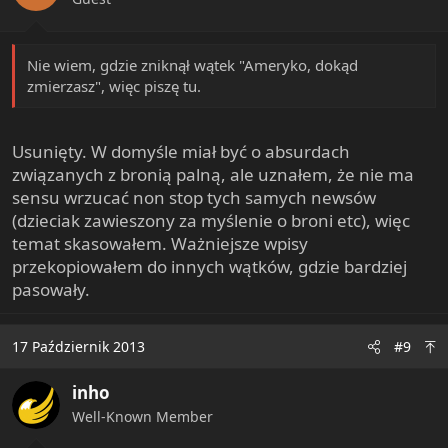
s
:
Nie wiem, gdzie zniknął wątek "Ameryko, dokąd
zmierzasz", więc piszę tu.
Usunięty. W domyśle miał być o absurdach
związanych z bronią palną, ale uznałem, że nie ma
sensu wrzucać non stop tych samych newsów
(dzieciak zawieszony za myślenie o broni etc), więc
temat skasowałem. Ważniejsze wpisy
przekopiowałem do innych wątków, gdzie bardziej
pasowały.
17 Październik 2013
#9
inho
Well-Known Member