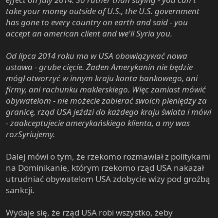
take your money outside of U.S., the U.S. government
has gone to every country on earth and said - you
accept an american client and we'll Syria you.
Od lipca 2014 roku ma w USA obowiązywać nowa
ustawa - grube cięcie. Żaden Amerykanin nie będzie
mógł otworzyć w innym kraju konta bankowego, ani
firmy, ani rachunku maklerskiego. Więc zamiast mówić
obywatelom - nie możecie zabierać swoich pieniędzy za
granicę, rząd USA jeździ do każdego kraju świata i mówi
- zaakceptujecie amerykańskiego klienta, a my was
rozSyriujemy.
Dalej mówi o tym, że rzekomo rozmawiał z politykami
na Dominikanie, którym rzekomo rząd USA nakazał
utrudniać obywatelom USA zdobycie wizy pod groźbą
sankcji.
Wydaje się, że rząd USA robi wszystko, żeby