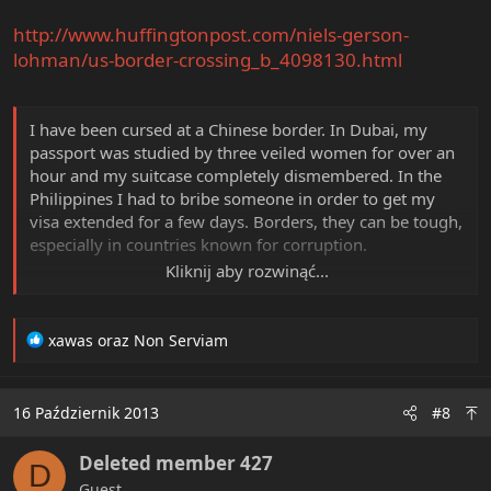
http://www.huffingtonpost.com/niels-gerson-
lohman/us-border-crossing_b_4098130.html
I have been cursed at a Chinese border. In Dubai, my
passport was studied by three veiled women for over an
hour and my suitcase completely dismembered. In the
Philippines I had to bribe someone in order to get my
visa extended for a few days. Borders, they can be tough,
especially in countries known for corruption.
Kliknij aby rozwinąć...
But never, ever, will I return to the United States of
America.
R
xawas
oraz
Non Serviam
e
a
c
16 Październik 2013
#8
t
i
Deleted member 427
o
D
n
Guest