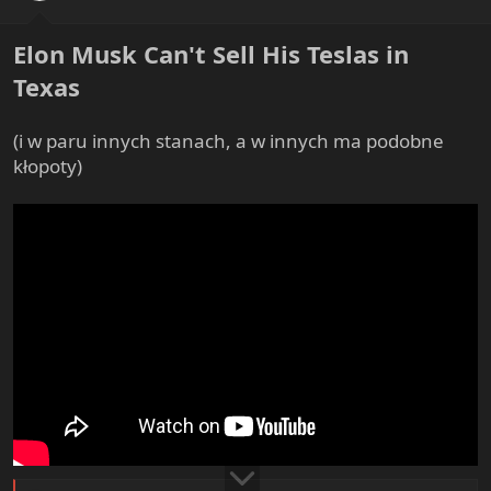
:
Elon Musk Can't Sell His Teslas in
Texas
(i w paru innych stanach, a w innych ma podobne
kłopoty)