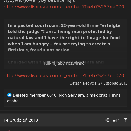
http://www.liveleak.com/ll_embed?f=eb75237ee070
In a packed courtroom, 52-year-old Ernie Tertelgte
told the judge “I am a living man protected by
natural law and I have the right to forage for food
when I am hungry… You are trying to create a
fictitious, fraudulent action.”
Charged with fishing without a license and
Kliknij aby rozwinąć...
resisting the arrest for fishing without a license, Mr.
Tertegte says he’s being wrongly prosecuted for
http://www.liveleak.com/ll_embed?f=eb75237ee070
trying to feed himself.
Ostatnia edycja:
27 Listopad 2013
Tertelgte, 52 years old, was arrested on Monday and is
R
Deleted member 6610
,
Non Serviam
,
simek
oraz 1 inna
accused of fishing without a license and then resisting
e
osoba
arrest.
a
c
He appeared before the judge via video from the Gallatin
t
14 Grudzień 2013
#11
i
County Detention Center, and it was standing room only
o
more than a dozen friends and family members filled the