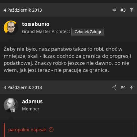
a
c
4 Październik 2013
#3
t
i
tosiabunio
o
n
Grand Master Architect
Członek Załogi
s
:
Żeby nie było, nasz państwo także to robi, choć w
mniejszej skali - licząc dochód za granicą do progresji
podatkowej. Znaczy robiło jeszcze nie dawno, bo nie
wiem, jak jest teraz - nie pracuję za granica.
4 Październik 2013
#4
adamus
Member
pampalini napisał: