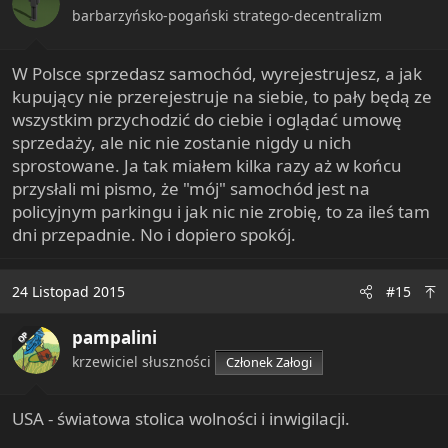
n
barbarzyńsko-pogański stratego-decentralizm
s
:
W Polsce sprzedasz samochód, wyrejestrujesz, a jak
kupujący nie przerejestruje na siebie, to pały będą ze
wszystkim przychodzić do ciebie i oglądać umowę
sprzedaży, ale nic nie zostanie nigdy u nich
sprostowane. Ja tak miałem kilka razy aż w końcu
przysłali mi pismo, że "mój" samochód jest na
policyjnym parkingu i jak nic nie zrobię, to za ileś tam
dni przepadnie. No i dopiero spokój.
24 Listopad 2015
#15
pampalini
OP
krzewiciel słuszności
Członek Załogi
USA - światowa stolica wolności i inwigilacji.