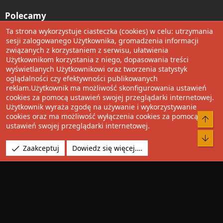
Polecamy
Ta strona wykorzystuje ciasteczka (cookies) w celu: utrzymania
Wolnościowe cytaty
sesji zalogowanego Użytkownika, gromadzenia informacji
związanych z korzystaniem z serwisu, ułatwienia
Użytkownikom korzystania z niego, dopasowania treści
Udostępnij
wyświetlanych Użytkownikowi oraz tworzenia statystyk
oglądalności czy efektywności publikowanych
Facebook
Twitter
Reddit
Pinterest
Tumblr
WhatsApp
Umieść Link
reklam.Użytkownik ma możliwość skonfigurowania ustawień
cookies za pomocą ustawień swojej przeglądarki internetowej.
Użytkownik wyraża zgodę na używanie i wykorzystywanie
cookies oraz ma możliwość wyłączenia cookies za pomocą
®
Community platform by XenForo
© 2010-2022 XenForo Ltd.
ustawień swojej przeglądarki internetowej.
Design by:
Pixel Exit
Tłumaczenie wykonane przez
XboxForum.pl
. |
Media embeds
Zaakceptuj
Dowiedz się więcej.…
via s9e/MediaSites