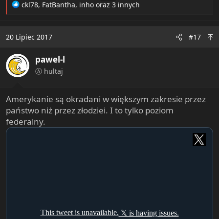
R
ckl78
,
FatBantha
,
inho
oraz 3 innych
e
a
c
20 Lipiec 2017
#17
t
i
pawel-l
o
n
Ⓐ hultaj
s
:
Amerykanie są okradani w większym zakresie przez
państwo niż przez złodziei. I to tylko poziom
federalny.