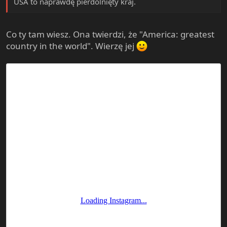
USA to naprawdę pierdolnięty kraj.
Co ty tam wiesz. Ona twierdzi, że "America: greatest
country in the world". Wierzę jej