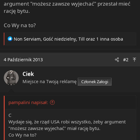
argument "możesz zawsze wyjechać" przestał mieć
rację bytu.
Co Wy na to?
R
Non Serviam
,
Gość niedzielny
,
Till
oraz 1 inna osoba
e
a
c
4 Październik 2013
#2
t
i
Ciek
o
n
Miejsce na Twoją reklamę
Członek Załogi
s
:
pampalini napisał:
C
Wydaje się, że rząd USA robi wszystko, żeby argument
"możesz zawsze wyjechać" miał rację bytu.
Co Wy na to?