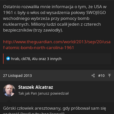
Ostatnio rozwaliła mnie informacja o tym, że USA w
1961 r. były o włos od wysadzenia połowy SWOJEGO
wschodniego wybrzeża przy pomocy bomb
nuklearnych. Miliony ludzi ocalił jeden z czterech
bezpieczników (trzy zawiodły).
http://www.theguardian.com/world/2013/sep/20/usa
f-atomic-bomb-north-carolina-1961
R
hrab
,
ckl78
,
Alu
oraz 3 innych
e
a
c
27 Listopad 2013
#10
t
i
Staszek Alcatraz
o
n
Tak jak Pan Janusz powiedział
s
:
Górski człowiek aresztowany, gdy próbował sam się
wyżywić (łowił ryby bez licencji).