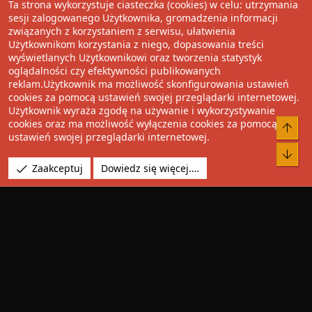
Ta strona wykorzystuje ciasteczka (cookies) w celu: utrzymania
Wolnościowe cytaty
sesji zalogowanego Użytkownika, gromadzenia informacji
związanych z korzystaniem z serwisu, ułatwienia
Użytkownikom korzystania z niego, dopasowania treści
Udostępnij
wyświetlanych Użytkownikowi oraz tworzenia statystyk
oglądalności czy efektywności publikowanych
Facebook
Twitter
Reddit
Pinterest
Tumblr
WhatsApp
Umieść Link
reklam.Użytkownik ma możliwość skonfigurowania ustawień
cookies za pomocą ustawień swojej przeglądarki internetowej.
Użytkownik wyraża zgodę na używanie i wykorzystywanie
cookies oraz ma możliwość wyłączenia cookies za pomocą
®
Community platform by XenForo
© 2010-2022 XenForo Ltd.
Do 
ustawień swojej przeglądarki internetowej.
Design by:
Pixel Exit
Bot
Tłumaczenie wykonane przez
XboxForum.pl
. |
Media embeds
Zaakceptuj
Dowiedz się więcej.…
via s9e/MediaSites