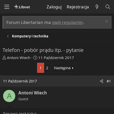
Zaloguj
Rejestracja
Forum Libertarian ma
swój regulamin
.
Komputery i technika
Telefon - pobór prądu itp. - pytanie
T
R
Antoni Wiech
11 Październik 2017
h
o
1
2
Następna
r
z
e
p
a
o
11 Październik 2017
#1
d
c
s
z
Antoni Wiech
A
t
ę
Guest
a
t
r
y
t
Sprawa jest taka: