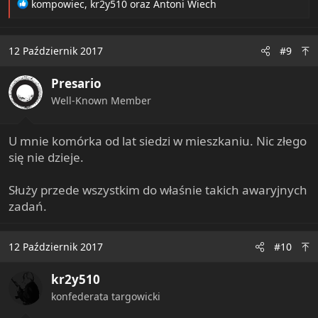
R
kompowiec
,
kr2y510
oraz
Antoni Wiech
e
a
c
12 Październik 2017
#9
t
i
Presario
o
n
Well-Known Member
s
:
U mnie komórka od lat siedzi w mieszkaniu. Nic złego
się nie dzieje.
Służy przede wszystkim do właśnie takich awaryjnych
zadań.
12 Październik 2017
#10
kr2y510
konfederata targowicki