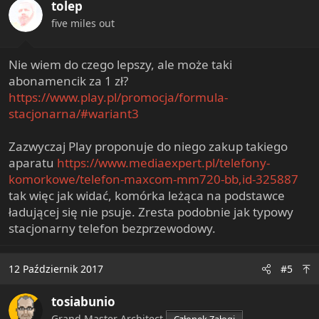
tolep
five miles out
Nie wiem do czego lepszy, ale może taki
abonamencik za 1 zł?
https://www.play.pl/promocja/formula-
stacjonarna/#wariant3
Zazwyczaj Play proponuje do niego zakup takiego
aparatu
https://www.mediaexpert.pl/telefony-
komorkowe/telefon-maxcom-mm720-bb,id-325887
tak więc jak widać, komórka leżąca na podstawce
ładującej się nie psuje. Zresta podobnie jak typowy
stacjonarny telefon bezprzewodowy.
12 Październik 2017
#5
tosiabunio
Grand Master Architect
Członek Załogi