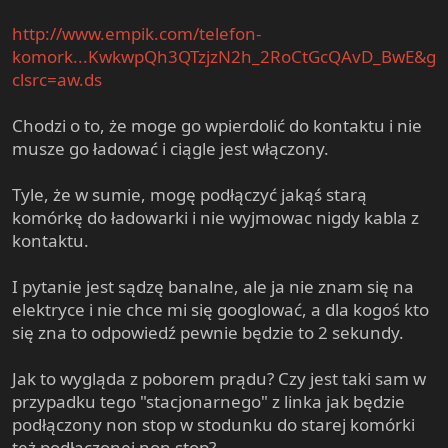
http://www.empik.com/telefon-
komork...KwkwpQh3QTzjzN2h_2RoCtGcQAvD_BwE&g
clsrc=aw.ds
Chodzi o to, że moge go wpierdolić do kontaktu i nie
musze go ładować i ciągle jest włączony.
Tyle, że w sumie, mogę podłączyć jakąś starą
komórkę do ładowarki i nie wyjmowac nigdy kabla z
kontaktu.
I pytanie jest sądzę banalne, ale ja nie znam się na
elektryce i nie chce mi się googlować, a dla kogoś kto
się zna to odpowiedź pewnie będzie to 2 sekundy.
Jak to wygląda z poborem prądu? Czy jest taki sam w
przypadku tego "stacjonarnego" z linka jak będzie
podłączony non stop w stodunku do starej komórki
też podłączonej non stop?