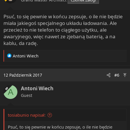
Psuć, to się pewnie w końcu zepsuje, o ile nie będzie
miała jakiegoś specjalnego układu ładowania. Ale
przecież to nie telefon to ciągłego użytku, ale
awaryjnego, więc nawet ze zjebaną baterią, a na
kablu, da radę.
R
Antoni Wiech
e
a
c
12 Październik 2017
#6
t
i
Antoni Wiech
o
OP
A
n
Guest
s
:
tosiabunio napisał:
Psuć, to się pewnie w końcu zepsuje, o ile nie będzie