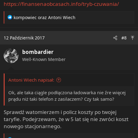
https://finansenaobcasach.info/tryb-czuwania/
R
kompowiec
oraz
Antoni Wiech
e
a
c
12 Październik 2017
#8
t
i
bombardier
o
n
Well-Known Member
s
:
Antoni Wiech napisał:
Ok, ale taka ciągle podłączona ładowarka nie źre więcej
prądu niż taki telefon z zasilaczem? Czy tak samo?
Sprawdź watomierzem i policz koszty po twojej
taryfie. Podejrzewam, że w 5 lat się nie zwróci koszt
nowego stacjonarnego.