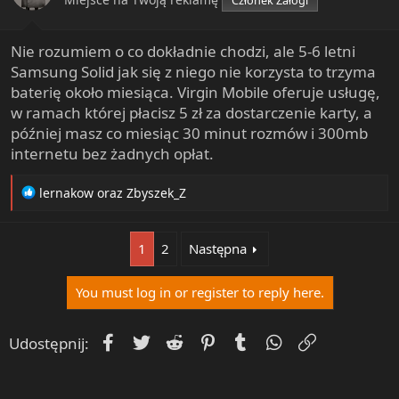
Członek Załogi
s
:
Nie rozumiem o co dokładnie chodzi, ale 5-6 letni
Samsung Solid jak się z niego nie korzysta to trzyma
baterię około miesiąca. Virgin Mobile oferuje usługę,
w ramach której płacisz 5 zł za dostarczenie karty, a
później masz co miesiąc 30 minut rozmów i 300mb
internetu bez żadnych opłat.
R
lernakow
oraz
Zbyszek_Z
e
a
c
1
2
Następna
t
i
You must log in or register to reply here.
o
n
s
Facebook
Twitter
Reddit
Pinterest
Tumblr
WhatsApp
Umieść Lin
Udostępnij:
: