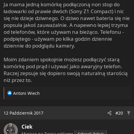
Ja mama jedną komórkę podłączoną non stop do
ładowarki od prawie dwóch (Sony Z1 Compact) i nic
się nie dzieje dziwnego. O dziwo nawet bateria się nie
popsuła jakoś zauważalnie. A napewno lepiej trzyma
od telefonów, które używam na bieżąco. Telefonu -
podpiętego - używam po kilka godzin dziennie
dziennie do podglądu kamery.
Moim zdaniem spokojnie możesz podłączyć starą
komórkę pod prąd i używać jako awaryjny telefon.
Raczej zepsuje się dopiero swoją naturalną starością
niż przez to.
R
Antoni Wiech
e
a
c
12 Październik 2017
#20
t
i
Ciek
o
n
Miejsce na Twoją reklamę