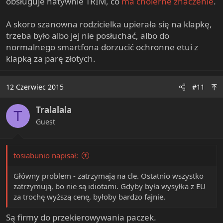
obsługuje natywnie TRIM, co
ma cholerne znaczenie
.
A skoro szanowna rodzicielka upierała się na klapkę,
trzeba było albo jej nie posłuchać, albo do
normalnego smartfona dorzucić ochronne etui z
klapką za parę złotych.
12 Czerwiec 2015
#11
Tralalala
T
Guest
tosiabunio napisał:
Główny problem - zatrzymają na cle. Ostatnio wszystko
zatrzymują, bo nie są idiotami. Gdyby była wysyłka z EU
za trochę wyższą cenę, byłoby bardzo fajnie.
Są firmy do przekierowywania paczek.