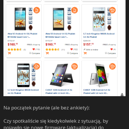
Na początek pytanie (ale bez ankiety):
Czy spotkaliście się kiedykolwiek z sytuacją, by
pojawiło się nowe firmware (aktualizacja) do