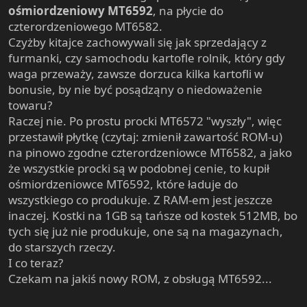
ośmiordzeniowy MT6592
, na płycie do
czterordzeniowego MT6582.
Czyżby kitajce zachowywali się jak sprzedający z
furmanki, czy samochodu kartofle rolnik, który gdy
waga przeważy, zawsze dorzuca kilka kartofli w
bonusie, by nie być posądząny o niedoważenie
towaru?
Raczej nie. Po prostu procki MT6572 "wyszły", więc
przestawił płytkę (czytaj: zmienił zawartość ROM-u)
na pinowo zgodne czterordzeniowce MT6582, a jako
że wszystkie procki są w podobnej cenie, to kupił
ośmiordzeniowce MT6592, które ładuje do
wszystkiego co produkuje. Z RAM-em jest jeszcze
inaczej. Kostki na 1GB są tańsze od kostek 512MB, bo
tych się już nie produkuje, one są na magazynach,
do starszych rzeczy.
I co teraz?
Czekam na jakiś nowy ROM, z obsługą MT6592...