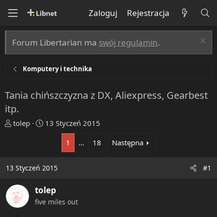
Zaloguj
Rejestracja
Forum Libertarian ma
swój regulamin
.
Komputery i technika
Tania chińszczyzna z DX, Aliexpress, Gearbest
itp.
T
R
tolep
13 Styczeń 2015
h
o
1
…
18
Następna
r
z
e
p
a
o
13 Styczeń 2015
#1
d
c
s
z
tolep
t
ę
five miles out
a
t
r
y