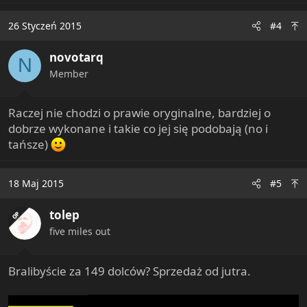
26 Styczeń 2015
#4
novotarq
N
Member
Raczej nie chodzi o prawie oryginalne, bardziej o
dobrze wykonane i takie co jej się podobają (no i
tańsze)
18 Maj 2015
#5
tolep
OP
five miles out
Bralibyście za 149 dolców? Sprzedaż od jutra.