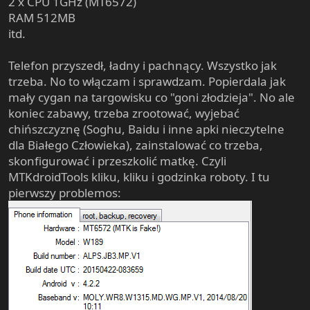
2 x CPU 1GHz (MT6572)
RAM 512MB
itd.
Telefon przyszedł, ładny i pachnący. Wszystko jak
trzeba. No to włączam i sprawdzam. Popierdala jak
mały cygan na targowisku co "goni złodzieja". No ale
koniec zabawy, trzeba zrootować, wyjebać
chińszczyznę (Soghu, Baidu i inne apki nieczytelne
dla Białego Człowieka), zainstalować co trzeba,
skonfigurować i przeszkolić matkę. Czyli
MTKdroidTools kliku, kliku i godzinka roboty. I tu
pierwszy problemos: