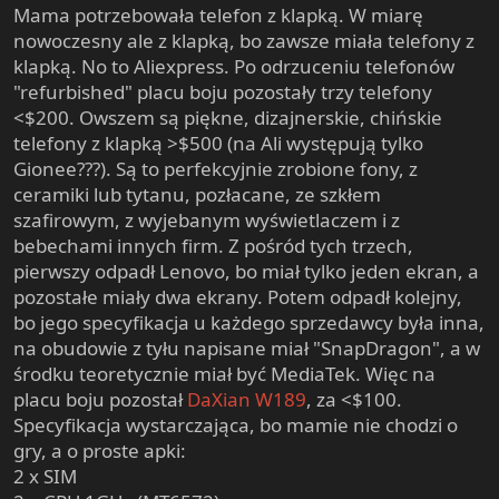
Mama potrzebowała telefon z klapką. W miarę
nowoczesny ale z klapką, bo zawsze miała telefony z
klapką. No to Aliexpress. Po odrzuceniu telefonów
"refurbished" placu boju pozostały trzy telefony
<$200. Owszem są piękne, dizajnerskie, chińskie
telefony z klapką >$500 (na Ali występują tylko
Gionee???). Są to perfekcyjnie zrobione fony, z
ceramiki lub tytanu, pozłacane, ze szkłem
szafirowym, z wyjebanym wyświetlaczem i z
bebechami innych firm. Z pośród tych trzech,
pierwszy odpadł Lenovo, bo miał tylko jeden ekran, a
pozostałe miały dwa ekrany. Potem odpadł kolejny,
bo jego specyfikacja u każdego sprzedawcy była inna,
na obudowie z tyłu napisane miał "SnapDragon", a w
środku teoretycznie miał być MediaTek. Więc na
placu boju pozostał
DaXian W189
, za <$100.
Specyfikacja wystarczająca, bo mamie nie chodzi o
gry, a o proste apki:
2 x SIM