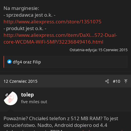
Na marginesie:
- sprzedawca jest o.k. -
http://www.aliexpress.com/store/1351075
- produkt jest o.k. -
http://www.aliexpress.com/item/DaXi...572-Dual-
core-WCDMA-WiFi-5MP/32236849416.html
Ostatnia edycja:
15 Czerwiec 2015
R
dfg4
oraz
Filip
e
a
c
12 Czerwiec 2015
#10
t
i
tolep
o
OP
n
five miles out
s
:
Poważnie? Chciałeś telefon z 512 MB RAM? To jest
okrucieństwo. Nadto, Android dopiero od 4.4