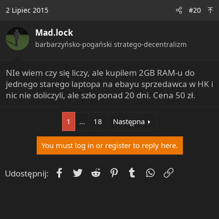
2 Lipiec 2015
#20
Mad.lock
barbarzyńsko-pogański stratego-decentralizm
NIe wiem czy się liczy, ale kupilem 2GB RAM-u do
jednego starego laptopa na ebayu sprzedawca w HK i
nic nie doliczyli, ale szło ponad 20 dni. Cena 50 zł.
1
…
18
Następna
You must log in or register to reply here.
Facebook
Twitter
Reddit
Pinterest
Tumblr
WhatsApp
Umieść Lin
Udostępnij: