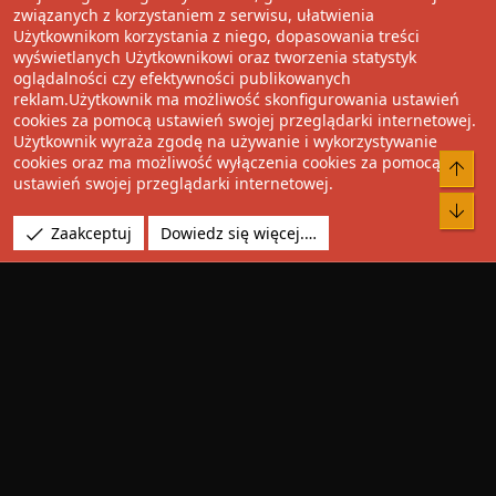
związanych z korzystaniem z serwisu, ułatwienia
Użytkownikom korzystania z niego, dopasowania treści
Udostępnij
wyświetlanych Użytkownikowi oraz tworzenia statystyk
oglądalności czy efektywności publikowanych
Facebook
Twitter
Reddit
Pinterest
Tumblr
WhatsApp
Umieść Link
reklam.Użytkownik ma możliwość skonfigurowania ustawień
cookies za pomocą ustawień swojej przeglądarki internetowej.
Użytkownik wyraża zgodę na używanie i wykorzystywanie
cookies oraz ma możliwość wyłączenia cookies za pomocą
®
Community platform by XenForo
© 2010-2022 XenForo Ltd.
Do 
ustawień swojej przeglądarki internetowej.
Design by:
Pixel Exit
Bot
Tłumaczenie wykonane przez
XboxForum.pl
. |
Media embeds
Zaakceptuj
Dowiedz się więcej.…
via s9e/MediaSites