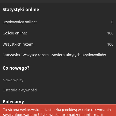
S
Statystyki online
Użytkownicy online
0
Goście online
100
Wszystkich razem
100
Statystyka ''Wszyscy razem'' zawiera ukrytych Użytkowników.
Co nowego?
Nowe wpisy
Ostatnie aktywności
Polecamy
Ta strona wykorzystuje ciasteczka (cookies) w celu: utrzymania
Wolnościowe cytaty
sesji zalogowanego Użytkownika, gromadzenia informacji