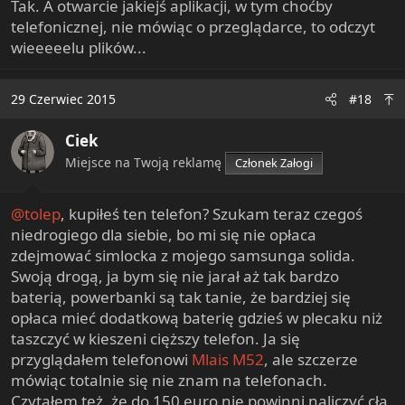
Tak. A otwarcie jakiejś aplikacji, w tym choćby
telefonicznej, nie mówiąc o przeglądarce, to odczyt
wieeeeelu plików...
29 Czerwiec 2015
#18
Ciek
Miejsce na Twoją reklamę
Członek Załogi
@tolep
, kupiłeś ten telefon? Szukam teraz czegoś
niedrogiego dla siebie, bo mi się nie opłaca
zdejmować simlocka z mojego samsunga solida.
Swoją drogą, ja bym się nie jarał aż tak bardzo
baterią, powerbanki są tak tanie, że bardziej się
opłaca mieć dodatkową baterię gdzieś w plecaku niż
taszczyć w kieszeni cięższy telefon. Ja się
przyglądałem telefonowi
Mlais M52
, ale szczerze
mówiąc totalnie się nie znam na telefonach.
Czytałem też, że do 150 euro nie powinni naliczyć cła,