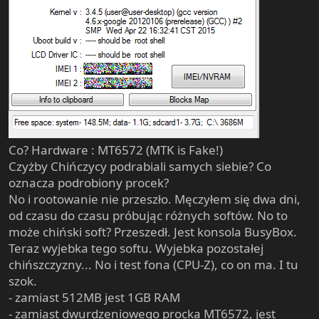
Co? Hardware : MT6572 (MTK is Fake!)
Czyżby Chińczycy podrabiali samych siebie? Co
oznacza podrobiony procek?
No i rootowanie nie przeszło. Męczyłem się dwa dni,
od czasu do czasu próbując różnych softów. No to
może chiński soft? Przeszedł. Jest konsola BusyBox.
Teraz wyjebka tego softu. Wyjebka pozostałej
chińszczyzny... No i test fona (CPU-Z), co on ma. I tu
szok.
- zamiast 512MB jest 1GB RAM
- zamiast dwurdzeniowego procka MT6572, jest