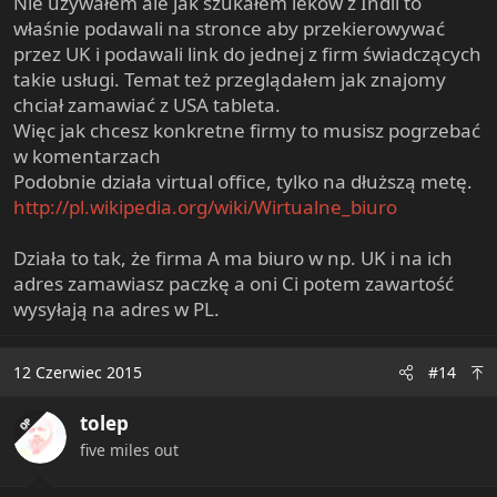
Nie używałem ale jak szukałem leków z Indii to
właśnie podawali na stronce aby przekierowywać
przez UK i podawali link do jednej z firm świadczących
takie usługi. Temat też przeglądałem jak znajomy
chciał zamawiać z USA tableta.
Więc jak chcesz konkretne firmy to musisz pogrzebać
w komentarzach
Podobnie działa virtual office, tylko na dłuższą metę.
http://pl.wikipedia.org/wiki/Wirtualne_biuro
Działa to tak, że firma A ma biuro w np. UK i na ich
adres zamawiasz paczkę a oni Ci potem zawartość
wysyłają na adres w PL.
12 Czerwiec 2015
#14
tolep
OP
five miles out