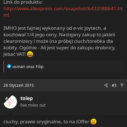
Link do produktu:
http://www.aliexpress.com/snapshot/6432088641.ht
ml
IMHO jest fajniej wykonany od e-vic joytech, a
kosztował 1/4 jego ceny. Następny zakup to jakieś
clearomizery i może (na próbę) ciuch/torebka dla
kobity. Ogólnie - Ali jest super do zakupu drobnicy,
jebać VAT!
R
osman
oraz
Filip
e
a
c
26 Styczeń 2015
#3
t
i
tolep
o
OP
n
five miles out
s
:
ciuchy, prawie oryginalne, to na iOffer