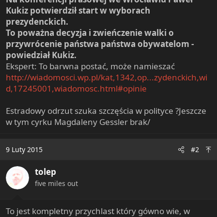
e
Kukiz potwierdził start w wyborach
r
prezydenckich.
To poważna decyzja i zwieńczenie walki o
przywrócenie państwa państwa obywatelom -
powiedział Kukiz.
Ekspert: To barwna postać, może namieszać
http://wiadomosci.wp.pl/kat,1342,op...zydenckich,wi
d,17245001,wiadomosc.html#opinie
Estradowy odrzut szuka szczęścia w polityce ?Jeszcze
w tym cyrku Magdaleny Gessler brak/
9 Luty 2015
#2
tolep
five miles out
To jest kompletny przychlast który gówno wie, w