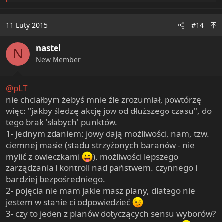
e
a
c
11 Luty 2015
#14
t
i
nastel
o
N
n
New Member
s
:
@pLT
nie chciałbym żebyś mnie źle zrozumiał, powtórzę
więc: "jakby śledzę akcję jow od dłuższego czasu", do
tego brak 'słabych' punktów.
1- jednym zdaniem: jowy dają możliwości, nam, tzw.
ciemnej masie (stadu strzyżonych baranów - nie
mylić z owieczkami
). możliwości lepszego
zarządzania i kontroli nad państwem. czynnego i
bardziej bezpośredniego.
2- pojęcia nie mam jakie masz plany, dlatego nie
jestem w stanie ci odpowiedzieć
3- czy to jeden z planów dotyczących sensu wyborów?