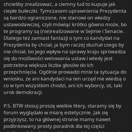
chcieliby zrealizować, a ciemny lud to kupuje jak
ciepłe bułeczki. Tymczasem uprawnienia Prezydenta
są bardzo ograniczone, nie stanowi on władzy
ustawodawczej, czyli mówiąc krótko gówno może, bo
te programy są (nie)realizowane w Sejmie i Senacie.
Dlatego też zamiast fantazji o tym co kandydat na
Prezydenta by chciał, ja bym raczej słuchał czego by
nie chciał, bo jego wpływ na sprawy kraju sprowadza
się do możliwości wetowania ustaw i wtedy jest
potrzebna większa liczba głosów do ich
przepchnięcia. Ogólnie prowadzi mnie ta sytuacja do
wniosku, że ani kandydaci na ten urząd nie wiedzą o
co w tym wszystkim chodzi, ani ich wyborcy, ot, taki
urok demokracji.
P.S. BTW stosuj proszę wielkie litery, staramy się by
forum wyglądało w miarę estetycznie. Jak się
przyjrzysz, to na głównej stronie mamy nawet
podlinkowany prosty poradnik dla tej części