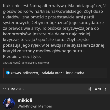
Kukiz nie jest żadną alternatywą. Ma odciągnąć część
głosów od Korwina/Brauna/Kowalskiego. Zbyt dużo
układów i znajomości z przedstawicielami partii
systemowych, żebym mógł uznać jego kandydaturę
za prawdziwie anty. To osóbka przyzwyczajona do
kompromisów. Jeszcze nie dawno najgłośniej
krzyczał, teraz już spuścił z tonu. Zbyt często
pokazują jego ryjek w telewizji i nie słyszałem żadnej
krytyki ze strony mediów głównego nurtu.
Przebieraniec i tyle.
Chociaż kiedyś fajne piosenki nagrywał.
R
xawas
,
adkorzen
,
Tralalala
oraz 1 inna osoba
e
a
c
11 Luty 2015
#20
t
i
mikioli
o
n
Well-Known Member
s