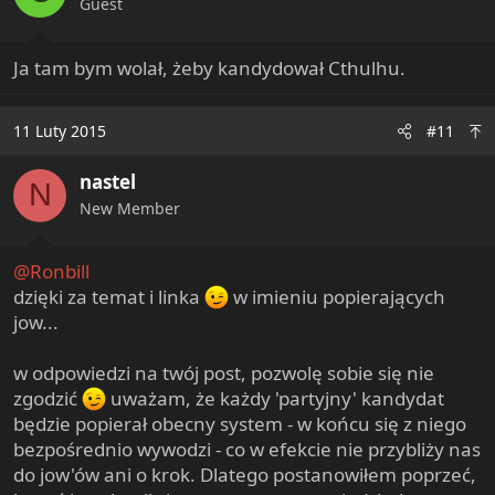
Guest
s
:
Ja tam bym wolał, żeby kandydował Cthulhu.
11 Luty 2015
#11
nastel
N
New Member
@Ronbill
dzięki za temat i linka
w imieniu popierających
jow...
w odpowiedzi na twój post, pozwolę sobie się nie
zgodzić
uważam, że każdy 'partyjny' kandydat
będzie popierał obecny system - w końcu się z niego
bezpośrednio wywodzi - co w efekcie nie przybliży nas
do jow'ów ani o krok. Dlatego postanowiłem poprzeć,