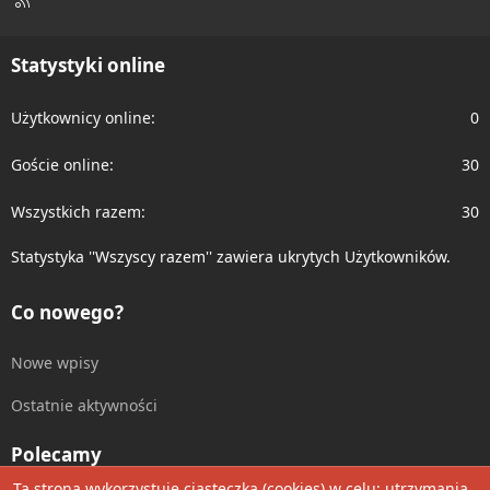
S
S
Statystyki online
Użytkownicy online
0
Goście online
30
Wszystkich razem
30
Statystyka ''Wszyscy razem'' zawiera ukrytych Użytkowników.
Co nowego?
Nowe wpisy
Ostatnie aktywności
Polecamy
Ta strona wykorzystuje ciasteczka (cookies) w celu: utrzymania