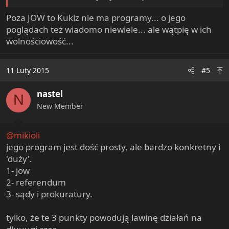
Poza JOW to Kukiz nie ma programy... o jego
znajomym zadaję pytanie: co jest źle, że jest tak źle? ale
tak do samego początku tego złego...
poglądach też wiadomo niewiele... ale wątpię w ich
kandydat, który chce i ma szanse to zmienić - ma mój
wolnościowość...
głos.
11 Luty 2015
#5
nastel
N
New Member
@mikioli
jego program jest dość prosty, ale bardzo konkretny i
'duży'.
1- jow
2- referendum
3- sądy i prokuratury.
tylko, że te 3 punkty powodują lawinę działań na