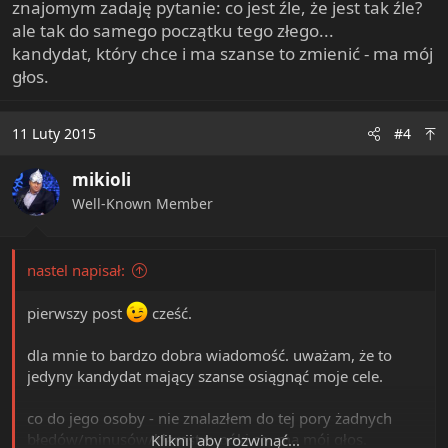
znajomym zadaję pytanie: co jest źle, że jest tak źle?
ale tak do samego początku tego złego...
kandydat, który chce i ma szanse to zmienić - ma mój
głos.
11 Luty 2015
#4
mikioli
Well-Known Member
nastel napisał:
pierwszy post
cześć.
dla mnie to bardzo dobra wiadomość. uważam, że to
jedyny kandydat mający szanse osiągnąć moje cele.
co do jego osoby - nie znalazłem do tej pory żadnych
błędów/minusów/kłamstw. póki co, ma mój głos.
Kliknij aby rozwinąć...