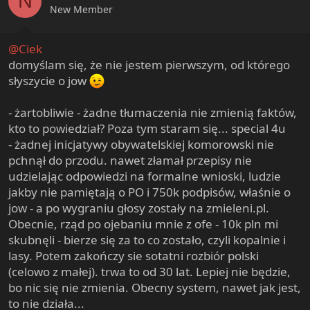
N
New Member
@Ciek
domyślam się, że nie jestem pierwszym, od którego
słyszycie o jow
- żartobliwie - żadne tłumaczenia nie zmienią faktów,
kto to powiedział? Poza tym staram się... special 4u
- żadnej inicjatywy obywatelskiej komorowski nie
pchnął do przodu. nawet złamał przepisy nie
udzielając odpowiedzi na formalne wnioski, ludzie
jakby nie pamiętają o PO i 750k podpisów, właśnie o
jow - a po wygraniu głosy zostały na zmieleni.pl.
Obecnie, rząd po ojebaniu mnie z ofe - 10k pln mi
skubnęli - bierze się za to co zostało, czyli kopalnie i
lasy. Potem zakończy sie sotatni rozbiór polski
(celowo z małej). trwa to od 30 lat. Lepiej nie będzie,
bo nic się nie zmienia. Obecny system, nawet jak jest,
to nie działa...