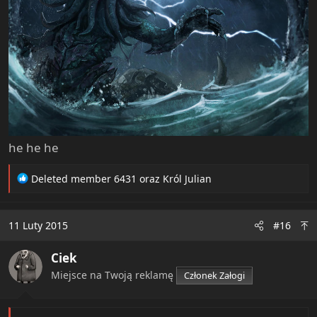
he he he
R
Deleted member 6431
oraz
Król Julian
e
a
c
11 Luty 2015
#16
t
i
Ciek
o
n
Miejsce na Twoją reklamę
Członek Załogi
s
: