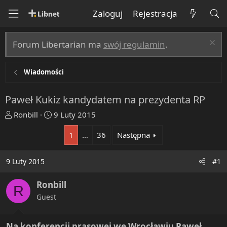
Zaloguj
Rejestracja
Forum Libertarian ma
swój regulamin
.
Wiadomości
Paweł Kukiz kandydatem na prezydenta RP
T
R
Ronbill
9 Luty 2015
h
o
1
…
36
Następna
r
z
e
p
a
o
9 Luty 2015
#1
d
c
s
z
Ronbill
R
t
ę
Guest
a
t
r
y
t
Na konferencji prasowej we Wrocławiu Paweł