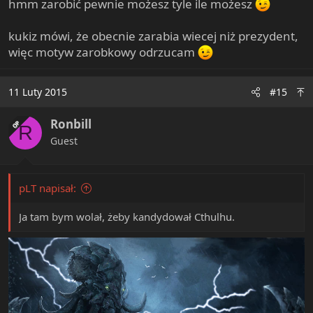
hmm zarobić pewnie możesz tyle ile możesz
kukiz mówi, że obecnie zarabia wiecej niż prezydent,
więc motyw zarobkowy odrzucam
11 Luty 2015
#15
Ronbill
OP
R
Guest
pLT napisał:
Ja tam bym wolał, żeby kandydował Cthulhu.