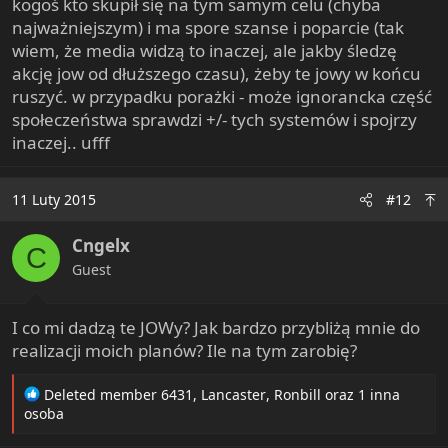
kogoś kto skupił się na tym samym celu (chyba
najważniejszym) i ma spore szanse i poparcie (tak
wiem, że media widzą to inaczej, ale jakby śledzę
akcję jow od dłuższego czasu), żeby te jowy w końcu
ruszyć. w przypadku porażki - może ignorancka część
społeczeństwa sprawdzi +/- tych systemów i spojrzy
inaczej.. ufff
11 Luty 2015
#12
Cngelx
C
Guest
I co mi dadzą te JOWy? Jak bardzo przybliżą mnie do
realizacji moich planów? Ile na tym zarobię?
R
Deleted member 6431
,
Lancaster
,
Ronbill
oraz 1 inna
e
osoba
a