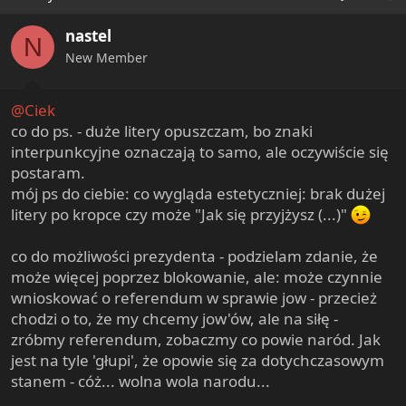
t
i
nastel
o
N
n
New Member
s
:
@Ciek
co do ps. - duże litery opuszczam, bo znaki
interpunkcyjne oznaczają to samo, ale oczywiście się
postaram.
mój ps do ciebie: co wygląda estetyczniej: brak dużej
litery po kropce czy może "Jak się przyjżysz (...)"
co do możliwości prezydenta - podzielam zdanie, że
może więcej poprzez blokowanie, ale: może czynnie
wnioskować o referendum w sprawie jow - przecież
chodzi o to, że my chcemy jow'ów, ale na siłę -
zróbmy referendum, zobaczmy co powie naród. Jak
jest na tyle 'głupi', że opowie się za dotychczasowym
stanem - cóż... wolna wola narodu...