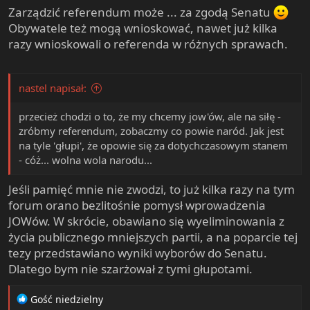
Zarządzić referendum może ... za zgodą Senatu
Obywatele też mogą wnioskować, nawet już kilka
razy wnioskowali o referenda w różnych sprawach.
nastel napisał:
przecież chodzi o to, że my chcemy jow'ów, ale na siłę -
zróbmy referendum, zobaczmy co powie naród. Jak jest
na tyle 'głupi', że opowie się za dotychczasowym stanem
- cóż... wolna wola narodu...
Jeśli pamięć mnie nie zwodzi, to już kilka razy na tym
forum orano bezlitośnie pomysł wprowadzenia
JOWów. W skrócie, obawiano się wyeliminowania z
życia publicznego mniejszych partii, a na poparcie tej
tezy przedstawiano wyniki wyborów do Senatu.
Dlatego bym nie szarżował z tymi głupotami.
R
Gość niedzielny