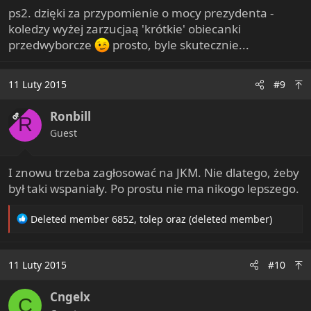
ps2. dzięki za przypomienie o mocy prezydenta -
koledzy wyżej zarzucjaą 'krótkie' obiecanki
przedwyborcze
prosto, byle skutecznie...
11 Luty 2015
#9
Ronbill
OP
R
Guest
I znowu trzeba zagłosować na JKM. Nie dlatego, żeby
był taki wspaniały. Po prostu nie ma nikogo lepszego.
R
Deleted member 6852
,
tolep
oraz
(deleted member)
e
a
c
11 Luty 2015
#10
t
i
Cngelx
o
C
n