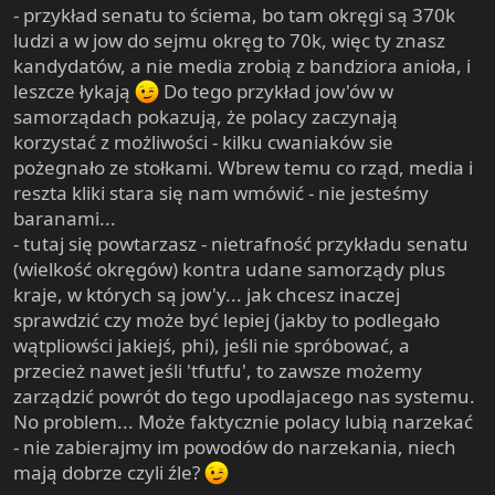
- przykład senatu to ściema, bo tam okręgi są 370k
ludzi a w jow do sejmu okręg to 70k, więc ty znasz
kandydatów, a nie media zrobią z bandziora anioła, i
leszcze łykają
Do tego przykład jow'ów w
samorządach pokazują, że polacy zaczynają
korzystać z możliwości - kilku cwaniaków sie
pożegnało ze stołkami. Wbrew temu co rząd, media i
reszta kliki stara się nam wmówić - nie jesteśmy
baranami...
- tutaj się powtarzasz - nietrafność przykładu senatu
(wielkość okręgów) kontra udane samorządy plus
kraje, w których są jow'y... jak chcesz inaczej
sprawdzić czy może być lepiej (jakby to podlegało
wątpliowści jakiejś, phi), jeśli nie spróbować, a
przecież nawet jeśli 'tfutfu', to zawsze możemy
zarządzić powrót do tego upodlajacego nas systemu.
No problem... Może faktycznie polacy lubią narzekać
- nie zabierajmy im powodów do narzekania, niech
mają dobrze czyli źle?