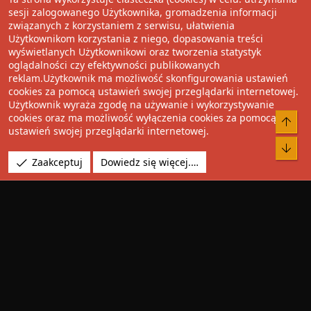
Wolnościowe cytaty
sesji zalogowanego Użytkownika, gromadzenia informacji
związanych z korzystaniem z serwisu, ułatwienia
Użytkownikom korzystania z niego, dopasowania treści
Udostępnij
wyświetlanych Użytkownikowi oraz tworzenia statystyk
oglądalności czy efektywności publikowanych
Facebook
Twitter
Reddit
Pinterest
Tumblr
WhatsApp
Umieść Link
reklam.Użytkownik ma możliwość skonfigurowania ustawień
cookies za pomocą ustawień swojej przeglądarki internetowej.
Użytkownik wyraża zgodę na używanie i wykorzystywanie
cookies oraz ma możliwość wyłączenia cookies za pomocą
®
Community platform by XenForo
© 2010-2022 XenForo Ltd.
Do 
ustawień swojej przeglądarki internetowej.
Design by:
Pixel Exit
Bot
Tłumaczenie wykonane przez
XboxForum.pl
. |
Media embeds
Zaakceptuj
Dowiedz się więcej.…
via s9e/MediaSites