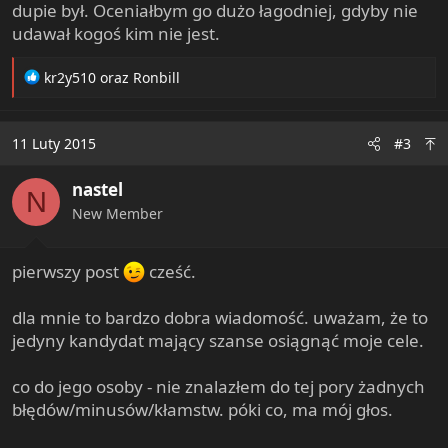
dupie był. Oceniałbym go dużo łagodniej, gdyby nie
udawał kogoś kim nie jest.
R
kr2y510
oraz
Ronbill
e
a
c
11 Luty 2015
#3
t
i
nastel
o
N
n
New Member
s
:
pierwszy post
cześć.
dla mnie to bardzo dobra wiadomość. uważam, że to
jedyny kandydat mający szanse osiągnąć moje cele.
co do jego osoby - nie znalazłem do tej pory żadnych
błędów/minusów/kłamstw. póki co, ma mój głos.