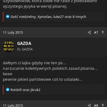
użytkowników, która sobie nie radzi z podstawami
ojczystego języka w wersji pisanej.
R
Gość niedzielny
,
Xynoslav
,
luke27
oraz 8 innych
e
a
c
11 Luty 2015
#7
t
i
GAZDA
o
n
EL GAZDA
s
:
dałbym ci lajka gdyby nie ten ps...
narzucanie kolektywnych polskich zasad pisania...
beee
pewnie jakieś państwowe coś to ustalało...
R
Ronbill
oraz
jkruk2
e
a
c
11 Luty 2015
#8