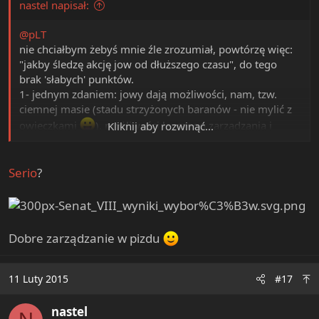
nastel napisał:
@pLT
nie chciałbym żebyś mnie źle zrozumiał, powtórzę więc:
"jakby śledzę akcję jow od dłuższego czasu", do tego
brak 'słabych' punktów.
1- jednym zdaniem: jowy dają możliwości, nam, tzw.
ciemnej masie (stadu strzyżonych baranów - nie mylić z
owieczkami
). możliwości lepszego zarządzania i
Kliknij aby rozwinąć...
kontroli nad państwem. czynnego i bardziej
bezpośredniego.
Serio
?
Dobre zarządzanie w pizdu
11 Luty 2015
#17
nastel