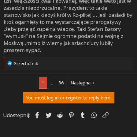
tzn. większości kwalifikowanej, więc takie weto jest w
zasadzie nieodrzucalne. Prezydent to takie
stanowisko jak kiedyś król w Rz-plitej ... jeśli zasiadł by
ktoś ogarnięty to ma wystarczające prerogatywy
,żeby przejąć zupełną władzę. Taki Stefan Batory
"wymusił" na Sejmie ogromne podatki na wojnę z
Moskwą ,mimo iż wiemy jak szlachciury lubiły
groszem sypać.
R
Grzechotnik
e
a
c
1
…
36
Następna
t
i
You must log in or register to reply here.
o
n
s
Facebook
Twitter
Reddit
Pinterest
Tumblr
WhatsApp
Umieść Lin
Udostępnij:
: