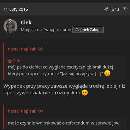
c
t
11 Luty 2015
#13
i
o
Ciek
n
s
Miejsce na Twoją reklamę
Członek Załogi
:
nastel napisał:
@Ciek
mój ps do ciebie: co wygląda estetyczniej: brak dużej
litery po kropce czy może "Jak się przyjżysz (...)"
Wypadek przy pracy zawsze wygląda trochę lepiej niż
uporczywe działanie z rozmysłem
nastel napisał:
może czynnie wnioskować o referendum w sprawie jow