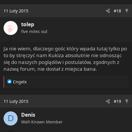
11 Luty 2015
#18
tolep
five miles out
Ja nie wiem, dlaczego gośc który wpada tutaj tylko po
to by stręczyć nam Kukiza absolutnie nie odnosząc
się do naszych poglądów i postulatów, zgodnych z
nazwą forum, nie dostał z miejsca bana.
R
Cngelx
e
a
c
11 Luty 2015
#19
t
i
Denis
o
D
n
Well-Known Member
s
: