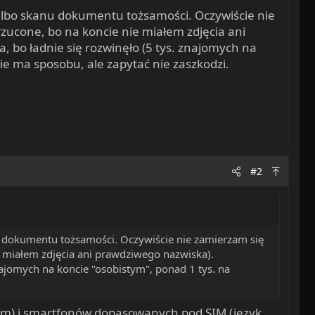
" albo skanu dokumentu tożsamości. Oczywiście nie
rzucone, bo na koncie nie miałem zdjęcia ani
bo ładnie się rozwinęło (5 tys. znajomych na
e ma sposobu, ale zapytać nie zaszkodzi.
#2
nu dokumentu tożsamości. Oczywiście nie zamierzam się
ie miałem zdjęcia ani prawdziwego nazwiska).
ajomych na koncie "osobistym", ponad 1 tys. na
orm) i smartfonów dopasowanych pod SIM (język,