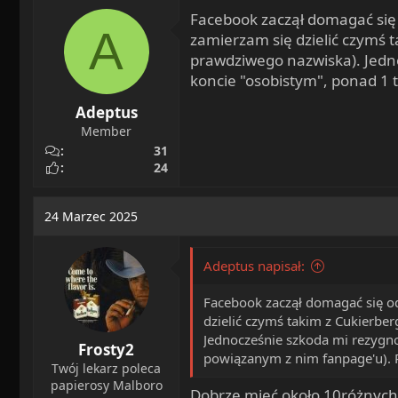
a
o
Facebook zaczął domagać się 
A
d
c
zamierzam się dzielić czymś t
s
z
prawdziwego nazwiska). Jedno
t
ę
koncie "osobistym", ponad 1 
a
t
r
y
Adeptus
t
Member
e
31
r
24
24 Marzec 2025
Adeptus napisał:
Facebook zaczął domagać się od
dzielić czymś takim z Cukierber
Jednocześnie szkoda mi rezygno
Frosty2
powiązanym z nim fanpage'u). 
Twój lekarz poleca
papierosy Malboro
Dobrze mieć około 10różnych 