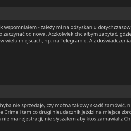
jak wspomniałem - zależy mi na odzyskaniu dotychczasowe
ało zaczynać od nowa. Aczkolwiek chciałbym zapytać, gdz
ji w wielu miejscach, np. na Telegramie. A z doświadcz
hyba nie sprzedaje, czy można takowy skądś zamówić, n
e Crime i tam co drugi nieudacznik jeździ na miejsce zb
m nie ma rejestracji, nie słyszałem aby ktoś zamawiał z C