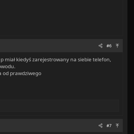
#6
trup miał kiedyś zarejestrowany na siebie telefon,
dowodu.
pa od prawdziwego
#7