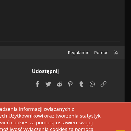
R
Regulamin
Pomoc
S
S
Udostępnij
Facebook
Twitter
Reddit
Pinterest
Tumblr
WhatsApp
Umieść Li
adzenia informacji związanych z
ych Użytkownikowi oraz tworzenia statystyk
wień cookies za pomocą ustawień swojej
 możliwość wyłączenia cookies za pomocą