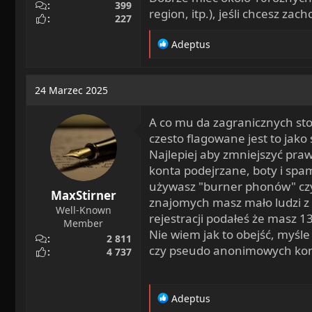
399
region, itp.), jeśli chcesz za
227
R
Adeptus
e
a
c
24 Marzec 2025
t
i
A co mu da zagranicznych sto s
o
n
czesto flagowane jest to jako
s
Najlepiej aby zmniejszyć praw
:
konta podejrzane, boty i spam.
używasz "burner phonów" czyl
MaxStirner
znajomych masz mało ludzi z r
Well-Known
rejestracji podałeś że masz 13
Member
Nie wiem jak to obejść, myśle
2 811
czy pseudo anonimowych kont
4 737
R
Adeptus
e