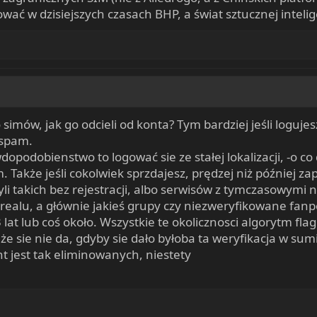
chować w dzisiejszych czasach BHP, a świat sztucznej intel
imów, jak go odcieli od konta? Tym bardziej jeśli logujes
 spam.
dopodobienstwo to logować sie ze stałej lokalizacji, -o co
 Także jeśli cokolwiek sprzdajesz, prędzej niż później zapyt
i takich bez rejestracji, albo serwisów z tymczasowymi n
ealu, a głównie jakieś grupy czy niezweryfikowane fanpejd
 lat lub coś około. Wszystkie te okolicznosci algorytm fl
 że sie nie da, gdyby sie dało byłoba ta weryfikacja w s
 jest tak eliminowanych, niestety