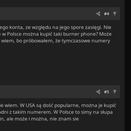
#4
go konta, ze względu na jego spore zasięgi. Nie
ie w Polsce można kupić taki burner phone? Może
enia wiem, bo próbowałem, że tymczasowe numery
#5
ie wiem. W USA są dość popularne, można je kupić
rodni z takim numerem. W Polsce to simy na słupa
hin, ale może i można, nie znam sie