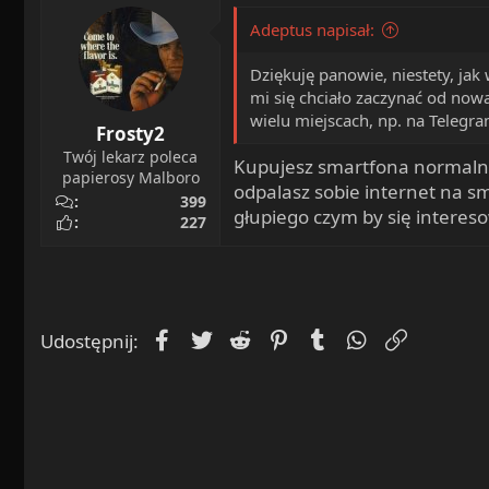
o
Adeptus napisał:
n
s
Dziękuję panowie, niestety, ja
:
mi się chciało zaczynać od now
wielu miejscach, np. na Teleg
Frosty2
Twój lekarz poleca
Kupujesz smartfona normalnie
papierosy Malboro
odpalasz sobie internet na sm
399
głupiego czym by się intereso
227
Facebook
Twitter
Reddit
Pinterest
Tumblr
WhatsApp
Umieść L
Udostępnij: