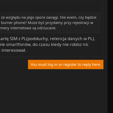
ze względu na jego spore zasięgi. Nie wiem, czy będzie
i burner phone? Może być przydatny przy rejestracji w
umery internetowe są odrzucane.
artę SIM z PL(podsłuchy, retencja danych w PL),
ele smartfonów, do czasu kiedy nie robisz nic
e interesował.
You must log in or register to reply here.