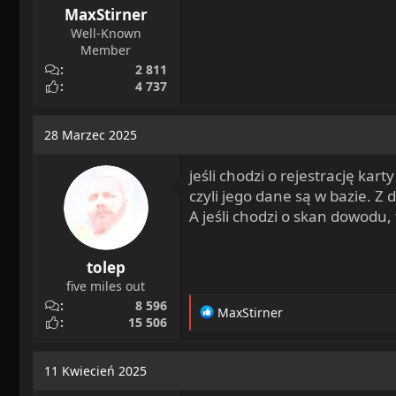
MaxStirner
Well-Known
Member
2 811
4 737
28 Marzec 2025
jeśli chodzi o rejestrację kar
czyli jego dane są w bazie. 
A jeśli chodzi o skan dowodu
tolep
five miles out
8 596
R
MaxStirner
15 506
e
a
c
11 Kwiecień 2025
t
i