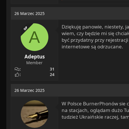
a
c
26 Marzec 2025
t
i
Dziękuję panowie, niestety, 
o
OP
A
n
wiem, czy będzie mi się chci
s
być przydatny przy rejestrac
:
internetowe są odrzucane.
Adeptus
Member
31
24
26 Marzec 2025
W Polsce BurnerPhonów sie c
na stacjach, oglądam dużo Tu
tudzież Ukraińskie raczej, ta