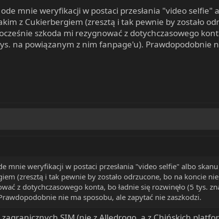
ode mnie weryfikacji w postaci przesłania "video selfie
akim z Cukierbergiem (zresztą i tak pewnie by zostało od
cześnie szkoda mi rezygnować z dotychczasowego konta, 
tys. na powiązanym z nim fanpage'u). Prawdopodobnie ni
e mnie weryfikacji w postaci przesłania "video selfie" albo ska
giem (zresztą i tak pewnie by zostało odrzucone, bo na koncie n
wać z dotychczasowego konta, bo ładnie się rozwinęło (5 tys. zn
Prawdopodobnie nie ma sposobu, ale zapytać nie zaszkodzi.
zagranicznych SIM (nie z Alledrogo, a z Chińskich platf