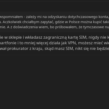
k wspomniałem - zależy mi na odzyskaniu dotychczasowego konta, 
a. Aczkolwiek chciałbym zapytać, gdzie w Polsce można kupić tak
ramie. A z doświadczenia wiem, bo próbowałem, że tymczasowe n
 w sklepie i wkładasz zagraniczną kartę SIM, nigdy nie k
artfonie i to mniej więcej działa jak VPN, możesz mieć wi
wał prokurator z kraju, skąd masz SIM, nikt się nie będzi
ink