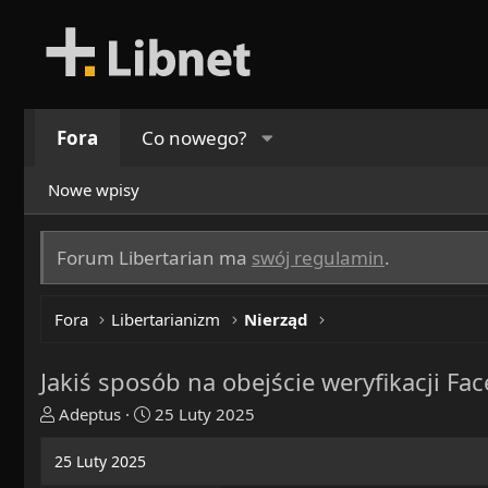
Fora
Co nowego?
Nowe wpisy
Forum Libertarian ma
swój regulamin
.
Fora
Libertarianizm
Nierząd
Jakiś sposób na obejście weryfikacji Fa
T
R
Adeptus
25 Luty 2025
h
o
r
z
25 Luty 2025
e
p