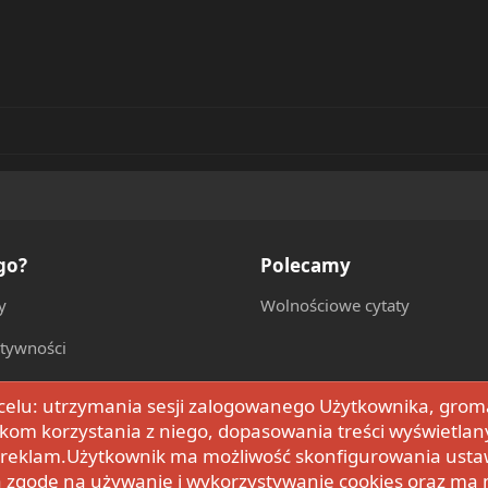
go?
Polecamy
y
Wolnościowe cytaty
ktywności
w celu: utrzymania sesji zalogowanego Użytkownika, grom
kom korzystania z niego, dopasowania treści wyświetlan
h reklam.Użytkownik ma możliwość skonfigurowania usta
a zgodę na używanie i wykorzystywanie cookies oraz ma