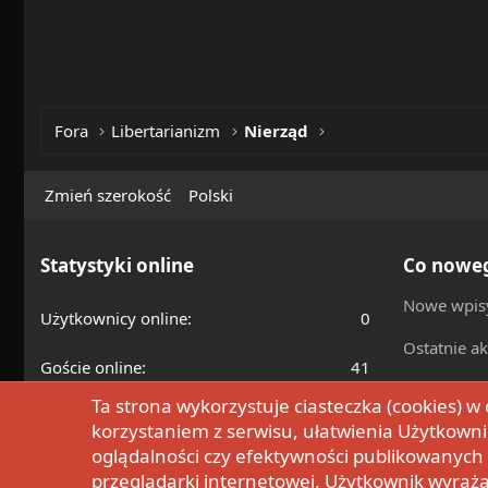
Fora
Libertarianizm
Nierząd
Zmień szerokość
Polski
Statystyki online
Co nowe
Nowe wpis
Użytkownicy online
0
Ostatnie a
Goście online
41
Ta strona wykorzystuje ciasteczka (cookies) 
Wszystkich razem
41
korzystaniem z serwisu, ułatwienia Użytkowni
oglądalności czy efektywności publikowanyc
Statystyka ''Wszyscy razem'' zawiera ukrytych
przeglądarki internetowej. Użytkownik wyraż
Użytkowników.