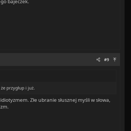
ego bajeczek.
#9
że przygłup i już.
t idiotyzmem. Złe ubranie słusznej myśli w słowa,
yzm.