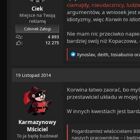
ciamajdy, nieudacznicy, ludzie
Ciek
argumentów, a wniosek jest 
Miejsce na Twoją
idiotyzmy, więc
Korwin to idio
reklamę
Członek Załogi
Nie mam nic przeciwko napierd
4 893
bardziej swój niż Kopaczowa, 
12 275
R
Xynoslav
,
deith
,
tosiabunio
ora
e
a
c
19 Listopad 2014
t
i
Korwina łatwo zaorać, bo myś
o
n
przestawiciel układu w mojej 
s
:
W innych kwestiach jest bard
Karmazynowy
Mściciel
Pogardzamteż właścicielami BIE
To ja będę budował
naszych pracowników – i będzie