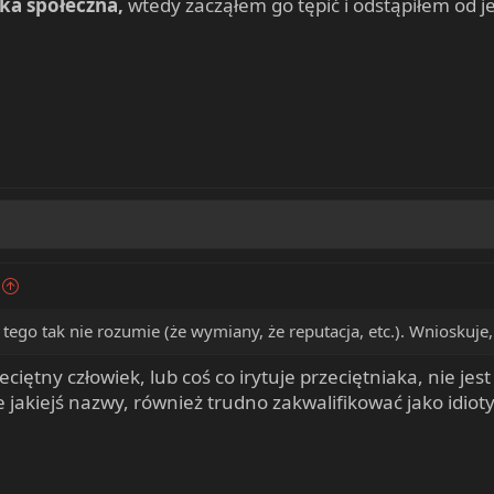
ka społeczna,
wtedy zacząłem go tępić i odstąpiłem od j
tego tak nie rozumie (że wymiany, że reputacja, etc.). Wnioskuje, 
ciętny człowiek, lub coś co irytuje przeciętniaka, nie jes
 jakiejś nazwy, również trudno zakwalifikować jako idiot