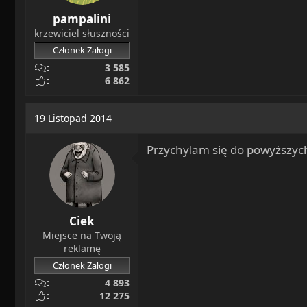
pampalini
krzewiciel słuszności
Członek Załogi
3 585
6 862
19 Listopad 2014
Przychylam się do powyższych
Ciek
Miejsce na Twoją
reklamę
Członek Załogi
4 893
12 275