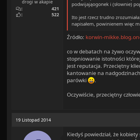
drogi w akapie
podwijająogonek i (słownie) pop
421
522
Ito jest rzecz trudno zrozumia
napisałem, powinienem więc mieć
Źródło:
korwin-mikke.blog.one
co w debatach na żywo oczywi
stopniowanie istotności które
jest reputacja. Przeciętny kl
kantowanie na nadgodzinach i
parówki
.
Oczywiście, przeciętny człowie
19 Listopad 2014
Kiedyś powiedział, że kobiety