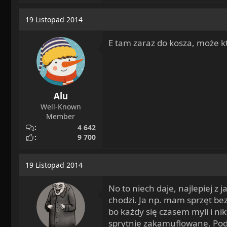
19 Listopad 2014
E tam zaraz do kosza, może k
Alu
Well-Known
Member
4 642
9 700
19 Listopad 2014
No to niech daje, najlepiej z
chodzi. Ja np. mam sprzęt bez
bo każdy się czasem myli i ni
sprytnie zakamuflowane. Pod