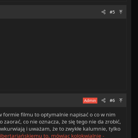
#5
#6
Admin
w formie filmu to optymalnie napisać o co w nim
 zaorać, co nie oznacza, że się tego nie da zrobić,
 wkurwiają i uważam, że to zwykłe kalumnie, tylko
libertariańskiemu to, mówiąc kolokwialnie -