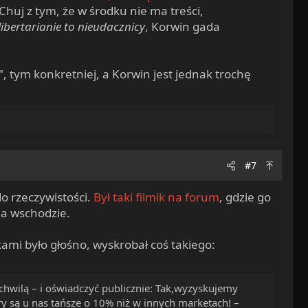
 Chuj z tym, że w środku nie ma treści,
libertarianie to nieudacznicy
, Korwin gada
, tym konkretniej, a Korwin jest jednak trochę
#7
o rzeczywistości.
Był taki filmik na forum
, gdzie go
na wschodzie.
ami było głośno, wyskrobał coś takiego:
chwilą – i oświadczyć publicznie: Tak,wyzyskujemy
y są u nas tańsze o 10% niż w innych marketach! –