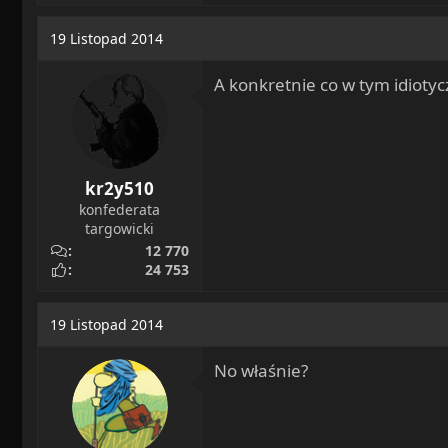
19 Listopad 2014
A konkretnie co w tym idioty
kr2y510
konfederata
targowicki
12 770
24 753
19 Listopad 2014
No właśnie?