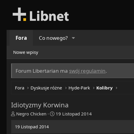
Fora
Co nowego?
Nowe wpisy
Forum Libertarian ma
swój regulamin
.
Fora
Dyskusje różne
Hyde-Park
Kolibry
Idiotyzmy Korwina
T
R
Negro Chicken
19 Listopad 2014
h
o
r
z
19 Listopad 2014
e
p