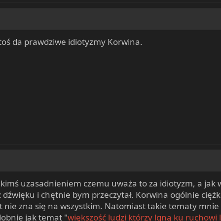
toś da prawdziwe idiotyzmy Korwina.
 jakimś uzasadnieniem czemu uważa to za idiotyzm, a jak 
 dźwięku i chętnie bym przeczytał. Korwina ogólnie ciężko
kt nie zna się na wszystkim. Natomiast takie tematy mnie
obnie jak temat "
większość ludzi którzy lgną ku ruchowi 