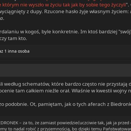
 którym nie wyszło w życiu tak jak by sobie tego życzyli
".
wyciągnięty z dupy. Rzucone hasło żyje własnym życiem:
ta
.
alaniu w kogoś, byle konkretnie. Im ktoś bardziej "swój"
czy tam kto.
z 1 inna osoba
li według schematów, które bardzo często nie przystają d
ocenie tam całkiem nieźle orał. Właśnie w kwestii wojny 
zo podobnie. Ot, pamiętam, jak o tych aferach z Biedronk
DRONEK – za to, że zamiast powiedziećuczciwie tak, jak ja przed 
my to nadal robić z przyjemnością, bo dzięki temu Państwatowar