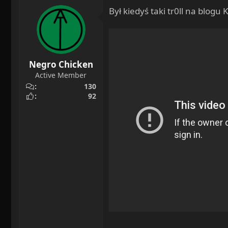
a
o
Był kiedyś taki tr0ll na blogu
d
c
s
z
t
ę
a
t
r
y
Negro Chicken
t
Active Member
e
130
r
92