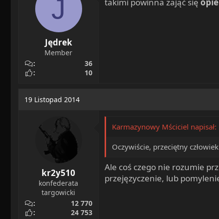
J
takimi powinna zająć się
opie
Jędrek
Member
36
10
19 Listopad 2014
Karmazynowy Mściciel napisał:
Oczywiście, przeciętny człowiek 
Ale coś czego nie rozumie prze
kr2y510
przejęzyczenie, lub pomylenie
konfederata
targowicki
12 770
24 753