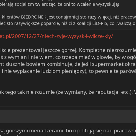
ierają socjalizm twierdząc, że oni to wcalenie wyzyskują!
ła: klientów BIEDRONEK jest conajmniej sto razy więcej, niż pra
 sto razywiększe poparcie, niż ci z koalicji LiD-PiS, co „walczą
t.pl/2007/12/27/niech-zyje-wyzysk-i-wilcze-kly/
ście prezentował jeszcze gorzej. Kompletne niezrozumie
jś z wymian i nie wiem, co trzeba mieć w głowie, by w ogól
ient słusznie bowiem kombinuje, że jeśli supermarket okra
 nie wypłacanie ludziom pieniędzy), to pewnie te parówki
k tego tak nie rozumie (że wymiany, że reputacja, etc.). W
 są gorszymi menadżerami ,bo np. litują się nad pracowni