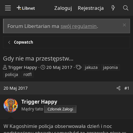
Zaloguj
Rejestracja
Forum Libertarian ma
swój regulamin
.
Copwatch
Gdy nie ma przestępstw...
T
R
T
Trigger Happy
20 Maj 2017
jakuza
japonia
h
o
a
policja
rotfl
r
z
g
e
p
s
20 Maj 2017
#1
a
o
d
c
Trigger Happy
s
z
Mądry tato
Członek Załogi
t
ę
a
t
r
y
W Kagoshimie policja obserwowała dzień i noc
t
podstawiony otwarty samochód ze zgrzewką piwa w