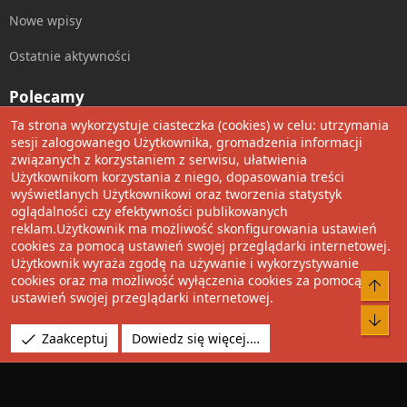
Nowe wpisy
Ostatnie aktywności
Polecamy
Ta strona wykorzystuje ciasteczka (cookies) w celu: utrzymania
Wolnościowe cytaty
sesji zalogowanego Użytkownika, gromadzenia informacji
związanych z korzystaniem z serwisu, ułatwienia
Użytkownikom korzystania z niego, dopasowania treści
Udostępnij
wyświetlanych Użytkownikowi oraz tworzenia statystyk
oglądalności czy efektywności publikowanych
Facebook
Twitter
Reddit
Pinterest
Tumblr
WhatsApp
Umieść Link
reklam.Użytkownik ma możliwość skonfigurowania ustawień
cookies za pomocą ustawień swojej przeglądarki internetowej.
Użytkownik wyraża zgodę na używanie i wykorzystywanie
cookies oraz ma możliwość wyłączenia cookies za pomocą
®
Community platform by XenForo
© 2010-2022 XenForo Ltd.
Do 
ustawień swojej przeglądarki internetowej.
Design by:
Pixel Exit
Bot
Tłumaczenie wykonane przez
XboxForum.pl
. |
Media embeds
Zaakceptuj
Dowiedz się więcej.…
via s9e/MediaSites