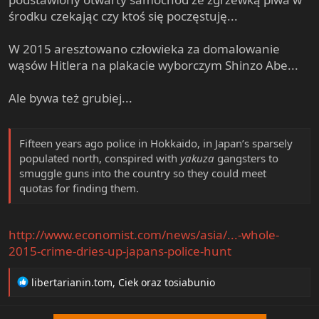
e
środku czekając czy ktoś się poczęstuję...
r
W 2015 aresztowano człowieka za domalowanie
wąsów Hitlera na plakacie wyborczym Shinzo Abe...
Ale bywa też grubiej...
Fifteen years ago police in Hokkaido, in Japan’s sparsely
populated north, conspired with
yakuza
gangsters to
smuggle guns into the country so they could meet
quotas for finding them.
http://www.economist.com/news/asia/...-whole-
2015-crime-dries-up-japans-police-hunt
R
libertarianin.tom
,
Ciek
oraz
tosiabunio
e
a