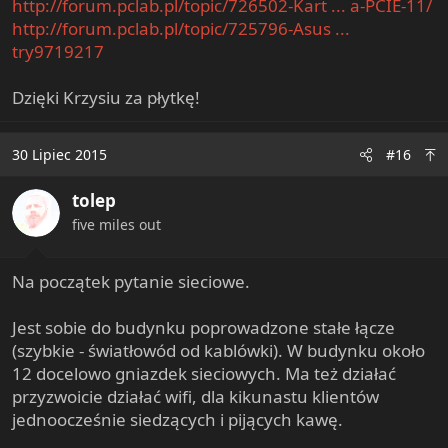
http://forum.pclab.pl/topic/726502-Kart ... a-PCIE-11/
http://forum.pclab.pl/topic/725796-Asus ...
try9719217
Dzięki Krzysiu za płytkę!
30 Lipiec 2015
#16
tolep
five miles out
Na początek pytanie sieciowe.
Jest sobie do budynku poprowadzone stałe łącze
(szybkie - światłowód od kablówki). W budynku około
12 docelowo gniazdek sieciowych. Ma też działać
przyzwoicie działać wifi, dla kikunastu klientów
jednoocześnie siedzących i pijących kawę.