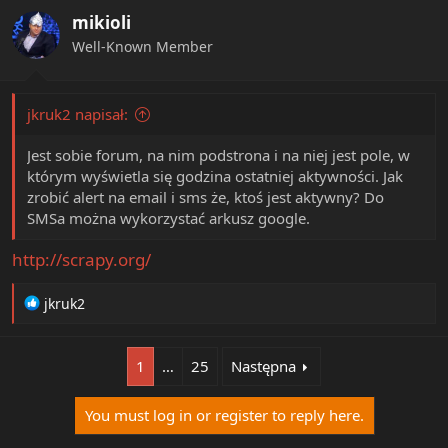
mikioli
Well-Known Member
jkruk2 napisał:
Jest sobie forum, na nim podstrona i na niej jest pole, w
którym wyświetla się godzina ostatniej aktywności. Jak
zrobić alert na email i sms że, ktoś jest aktywny? Do
SMSa można wykorzystać arkusz google.
http://scrapy.org/
R
jkruk2
e
a
c
1
…
25
Następna
t
i
You must log in or register to reply here.
o
n