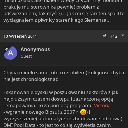
mi on działał, ale miałem wtedy chyba inny monitor i
brakuje mu sterownika pewnie( problem z
odświeżaniem, tak myślę)... Jak mi się tamten spalił to
wyciągnąłem z piwnicy stareńkiego Siemensa...
10 Wrzesień 2011
#12
Anonymous
OP
A
Guest
Chyba minęło samo, oto co zrobiłem( kolejność chyba
nie jest chronologiczna):
- skanowanie dysku w poszukiwaniu sektorów z jak
najdłuższym czasem dostępu i zaznaczoną opcją
remapowania. To za pomocą programu
Victoria
- wgranie nowego Biosu( z 2007 r.
) i
wyczyszczenie( automatyczne zbudowanie od nowa)
DMI Pool Data - to jest to co się wyświetla zanim