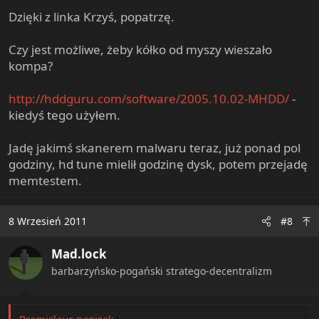
Dzięki z linka Krzyś, popatrzę.
Czy jest możliwe, żeby kółko od myszy wieszało
kompa?
http://hddguru.com/software/2005.10.02-MHDD/
-
kiedyś tego użyłem.
Jadę jakimś skanerem malwaru teraz, już ponad pol
godziny, hd tune mielił godzinę dysk, potem przejadę
memtestem.
8 Wrzesień 2011
#8
Mad.lock
barbarzyńsko-pogański stratego-decentralizm
Premislaus napisał: