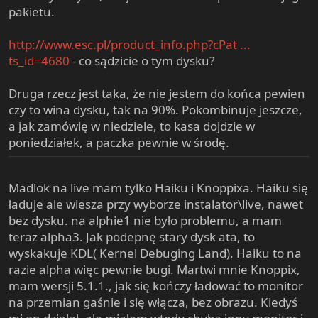
pakietu.
http://www.esc.pl/product_info.php?cPat ...
ts_id=4680
- co sądzicie o tym dysku?
Druga rzecz jest taka, że nie jestem do końca pewien
czy to wina dysku, tak na 90%. Pokombinuje jeszcze,
a jak zamówię w niedziele, to kasa dojdzie w
poniedziałek, a paczka pewnie w środę.
Madlok na live mam tylko Haiku i Knoppixa. Haiku się
ładuje ale wiesza przy wyborze instalator\live, nawet
bez dysku. na alphie1 nie było problemu, a mam
teraz alpha3. Jak podepnę stary dysk ata, to
wyskakuje KDL( Kernel Debuging Land). Haiku to na
razie alpha więc pewnie bugi. Martwi mnie Knoppix,
mam wersji 5.1.1., jak się kończy ładować to monitor
na przemian gaśnie i się włącza, bez obrazu. Kiedyś