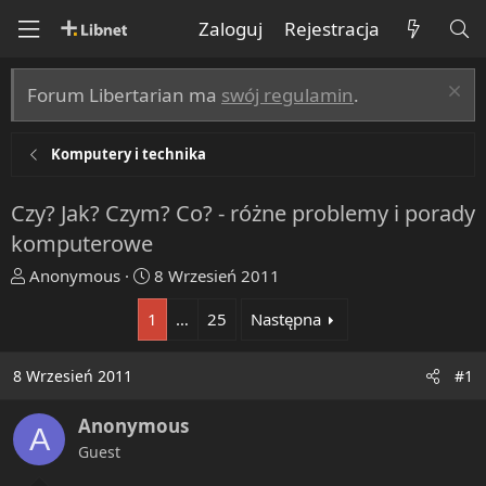
Zaloguj
Rejestracja
Forum Libertarian ma
swój regulamin
.
Komputery i technika
Czy? Jak? Czym? Co? - różne problemy i porady
komputerowe
T
R
Anonymous
8 Wrzesień 2011
h
o
1
…
25
Następna
r
z
e
p
a
o
8 Wrzesień 2011
#1
d
c
s
z
Anonymous
A
t
ę
Guest
a
t
r
y