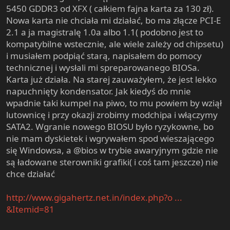
5450 GDDR3 od XFX ( całkiem fajna karta za 130 zł).
Nowa karta nie chciała mi działać, bo ma złącze PCI-E
2.1 a ja magistralę 1.0a albo 1.1( podobno jest to
kompatybilne wstecznie, ale wiele zależy od chipsetu)
i musiałem podpiąć starą, napisałem do pomocy
technicznej i wysłali mi spreparowanego BIOSa.
Karta już działa. Na starej zauważyłem, że jest lekko
napuchnięty kondensator. Jak kiedyś do mnie
wpadnie taki kumpel na piwo, to mu powiem by wziął
lutownicę i przy okazji zrobimy modchipa i włączymy
SATA2. Wgranie nowego BIOSU było ryzykowne, bo
nie mam dyskietek i wgrywałem spod wieszającego
się Windowsa, a @bios w trybie awaryjnym gdzie nie
są ładowane sterowniki grafiki( i coś tam jeszcze) nie
chce działać
http://www.gigahertz.net.in/index.php?o ...
&Itemid=81