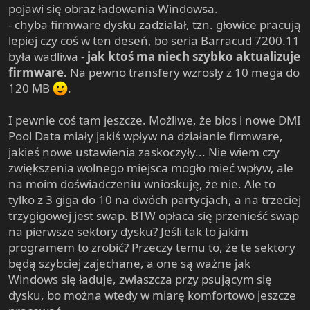
pojawi się obraz ładowania Windowsa.
- chyba firmware dysku zadziałał, tzn. głowice pracują
lepiej czy coś w ten deseń, bo seria Barracud 7200.11
była wadliwa -
jak ktoś ma niech szybko aktualizuje
firmware.
Na pewno transfery wzrosły z 10 mega do
120 MB
.
I pewnie coś tam jeszcze. Możliwe, że bios i nowe DMI
Pool Data miały jakiś wpływ na działanie firmware,
jakieś nowe ustawienia zaskoczyły... Nie wiem czy
zwiększenia wolnego miejsca mogło mieć wpływ, ale
na moim doświadczeniu wnioskuję, że nie. Ale to
tylko z 3 giga do 10 na dwóch partycjach, a na trzeciej
trzygigowej jest swap. BTW opłaca się przenieść swap
na pierwsze sektory dysku? Jeśli tak to jakim
programem to zrobić? Przeczy temu to, że te sektory
będą szybciej zajechane, a one są ważne jak
Windows się ładuje, zwłaszcza przy psującym się
dysku, bo można wtedy w miarę komfortowo jeszcze