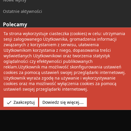
Ostatnie aktywności
Polecamy
Ta strona wykorzystuje ciasteczka (cookies) w celu: utrzymania
Wolnościowe cytaty
sesji zalogowanego Użytkownika, gromadzenia informacji
związanych z korzystaniem z serwisu, ułatwienia
Użytkownikom korzystania z niego, dopasowania treści
Udostępnij
wyświetlanych Użytkownikowi oraz tworzenia statystyk
oglądalności czy efektywności publikowanych
Facebook
Twitter
Reddit
Pinterest
Tumblr
WhatsApp
Umieść Link
reklam.Użytkownik ma możliwość skonfigurowania ustawień
cookies za pomocą ustawień swojej przeglądarki internetowej.
Użytkownik wyraża zgodę na używanie i wykorzystywanie
cookies oraz ma możliwość wyłączenia cookies za pomocą
®
Community platform by XenForo
© 2010-2022 XenForo Ltd.
ustawień swojej przeglądarki internetowej.
Design by:
Pixel Exit
Tłumaczenie wykonane przez
XboxForum.pl
. |
Media embeds
Zaakceptuj
Dowiedz się więcej.…
via s9e/MediaSites