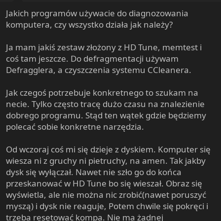
t
Jakich programów używacie do diagnozowania
e
komputera, czy wszystko działa jak należy?
r
Ja mam jakiś zestaw złożony z HD Tune, memtest i
coś tam jeszcze. Do defragmentacji używam
Defragglera, a czyszczenia systemu CCleanera.
Jak czegoś potrzebuje konkretnego to szukam na
necie. Tylko często tracę dużo czasu na znalezienie
dobrego programu. Stąd ten wątek gdzie będziemy
polecać sobie konkretne narzędzia.
Od wczoraj coś mi się dzieje z dyskiem. Komputer się
wiesza ni z gruchy ni pietruchy, na amen. Tak jakby
dysk się wyłączał. Nawet nie szło go do końca
przeskanować w HD Tune bo się wieszał. Obraz się
wyświetla, ale nie można nic zrobić(nawet poruszyć
myszą) i dysk nie reaguje, Potem chwile się pokręci i
trzeba resetować kompa. Nie ma żadnej