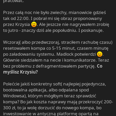
pracować.
Przez całą noc nie było zwiechy, mianowicie gdzieś
tak od 22:00. I pobrał mi się obraz proponowany
przez Krzysia
. Ale jeszcze nie nagrywałem zrobię
to jutro - znaczy dziś ale popołudniu. I poskanuje.
Wczoraj( albo przedwczoraj, straciłem rachubę czasu)
resetowałem kompa co 5-15 minut, czasem minutę
po załadowaniu systemu. Madlock potwierdzi
.
Głównie siedziałem na necie i komunikatorze. Teraz
bez problemu z defragmentowałem partycję.
Co
myślisz Krzysiu?
Polećcie jakiś konkretny soft( najlepiej pojedyncza,
bootowalna aplikacja, albo odpalana spod
Windowsa), którym mógłbym teraz sprawdzić
kompa? Bo jak koszta naprawy mają przekroczyć 200-
300 zł, to ja wolę dorzucić do nowego kompa, bo
inwestowanie w antyczną platformę opartą na