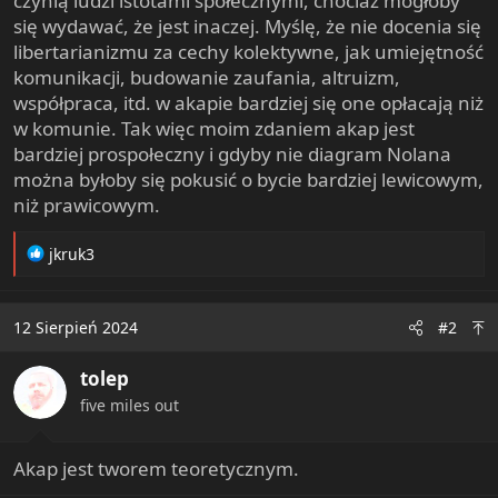
czynią ludzi istotami społecznymi, chociaż mogłoby
t
się wydawać, że jest inaczej. Myślę, że nie docenia się
e
libertarianizmu za cechy kolektywne, jak umiejętność
r
komunikacji, budowanie zaufania, altruizm,
współpraca, itd. w akapie bardziej się one opłacają niż
w komunie. Tak więc moim zdaniem akap jest
bardziej prospołeczny i gdyby nie diagram Nolana
można byłoby się pokusić o bycie bardziej lewicowym,
niż prawicowym.
R
jkruk3
e
a
c
12 Sierpień 2024
#2
t
i
tolep
o
n
five miles out
s
:
Akap jest tworem teoretycznym.