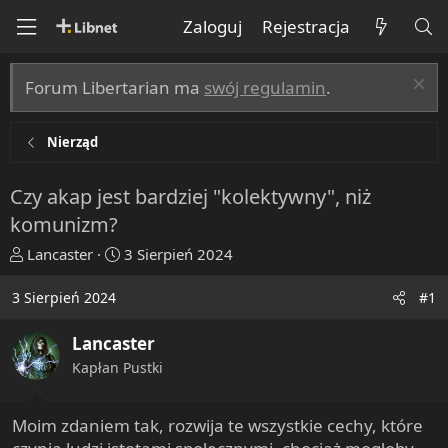
Zaloguj
Rejestracja
Forum Libertarian ma
swój regulamin
.
Nierząd
Czy akap jest bardziej "kolektywny", niż
komunizm?
T
R
Lancaster
3 Sierpień 2024
h
o
r
z
3 Sierpień 2024
#1
e
p
a
o
Lancaster
d
c
Kapłan Pustki
s
z
t
ę
a
t
Moim zdaniem tak, rozwija te wszystkie cechy, które
r
y