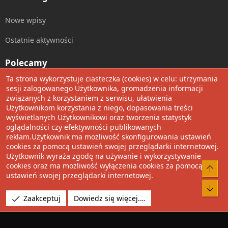
Nowe wpisy
Ostatnie aktywności
Polecamy
Ta strona wykorzystuje ciasteczka (cookies) w celu: utrzymania
Wolnościowe cytaty
sesji zalogowanego Użytkownika, gromadzenia informacji
związanych z korzystaniem z serwisu, ułatwienia
Użytkownikom korzystania z niego, dopasowania treści
Udostępnij
wyświetlanych Użytkownikowi oraz tworzenia statystyk
oglądalności czy efektywności publikowanych
Facebook
Twitter
Reddit
Pinterest
Tumblr
WhatsApp
Umieść Link
reklam.Użytkownik ma możliwość skonfigurowania ustawień
cookies za pomocą ustawień swojej przeglądarki internetowej.
Użytkownik wyraża zgodę na używanie i wykorzystywanie
cookies oraz ma możliwość wyłączenia cookies za pomocą
®
Community platform by XenForo
© 2010-2022 XenForo Ltd.
Do 
ustawień swojej przeglądarki internetowej.
Design by:
Pixel Exit
Bot
Tłumaczenie wykonane przez
XboxForum.pl
. |
Media embeds
Zaakceptuj
Dowiedz się więcej.…
via s9e/MediaSites