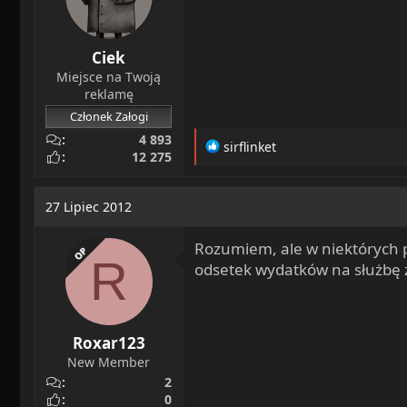
:
Ciek
Miejsce na Twoją
reklamę
Członek Załogi
4 893
R
sirflinket
12 275
e
a
c
27 Lipiec 2012
t
i
Rozumiem, ale w niektórych p
o
OP
R
n
odsetek wydatków na służbę z
s
:
Roxar123
New Member
2
0