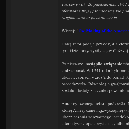
Tak czy owak, 26 października 1943 r
oferowane przez pracodawcę nie podl
ratyfikowano to postanowienie.
The Making of the Americ
Więcej:
[
Dalej autor podaje powody, dla któr
tym idzie, przyczyniły się w dłuższ
nastąpiło związanie ub
Po pierwsze,
codzienność. W 1941 roku było mniej
ubezpieczonych wzrosła do ponad 10
pracodawców. Równolegle gwałtownie 
zostało niestety znacznie spowolnion
Autor cytowanego tekstu podkreśla, 
której Amerykanie najzwyczajniej w 
ubezpieczenia zdrowotnego jest dokon
alternatywne opcje wydają się albo n