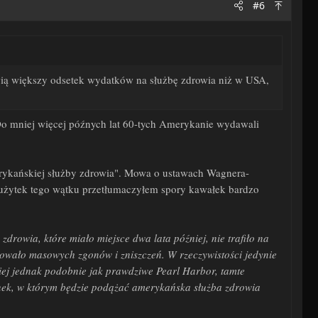
#6
owią większy odsetek wydatków na służbę zdrowia niż w USA,
. Do mniej więcej późnych lat 60-tych Amerykanie wydawali
rykańskiej służby zdrowia"
. Mowa o ustawach Wagnera-
a użytek tego wątku przetłumaczyłem spory kawałek bardzo
drowia, które miało miejsce dwa lata później, nie trafiło na
odowało masowych zgonów i zniszczeń. W rzeczywistości jedynie
niej jednak podobnie jak prawdziwe Pearl Harbor, tamte
unek, w którym będzie podążać amerykańska służba zdrowia