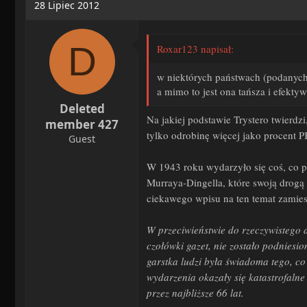
28 Lipiec 2012
t
i
o
D
Roxar123 napisał:
n
s
w niektórych państwach (podanych 
:
a mimo to jest ona tańsza i efekt
Deleted
Na jakiej podstawie Trystero twierdz
member 427
tylko odrobinę więcej jako procent PK
Guest
W 1943 roku wydarzyło się coś, co p
Murraya-Dingella, które swoją drogą
ciekawego wpisu na ten temat zamies
W przeciwieństwie do
rzeczywistego a
czołówki gazet, nie zostało podniesi
garstka ludzi była świadoma tego, co
wydarzenia okazały się katastrofaln
przez najbliższe 66 lat.