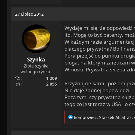
27 Lipiec 2012
Wydaje mi się, że odpowiedź n
itd. Mogą to być patenty, moż
W każdym razie argumentacja T
dlaczego prywatna? Bo finan
Pora przejść do punktu drugie
Szynka
bloga, na którym zarzucam w
Złota szynka
Wnioski: Prywatna służba zdr
wolnego rynku.
...
1 209
Przyznajcie sami - poziom prz
2 055
Nie daje żadnej odpowiedzi.
Poza tym, czy prywatna służ
tego co jest teraz w USA i o 
R
kompowiec
,
Staszek Alcatraz
,
e
a
c