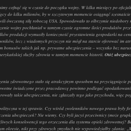
my cofnąć się w czasie do początku wojny. W kilka miesięcy po oficjal
sięcy do kilku milionów, by w szczytowym momencie osiągnąć szesnaści
wili ówczesną siłę roboczą USA. Spowodowało to olbrzymie niedobory 
ie wojny pochłaniał w tamtym czasie ogromne ilości produktów przemy
rodków produkcji wymusiły konieczność przestawienia gospodarki na cent
wników, lecz z wiadomych przyczyn nie mógł na starcie oferować im a
m bonusów takich jak np. prywatne ubezpieczenia – wszystko bez naru
amerykańskiej służby zdrowia w tamtym momencie historii.
Otóż ubezpiec
enia zdrowotnego stało się atrakcyjnym sposobem na przyciągnięcie p
drowotne świadczone przez pracodawcę powinno podlegać opodatkowani
erowały takie ubezpieczenia, nie zgłaszały tego jako przychodu, więc po
polityczna w tej sprawie. Czy wśród zwolenników nowego prawa były fir
czenia ubezpieczeń? Nie wiemy. Czy byli jacyś przeciwnicy (może gru
ożliwych konsekwencji tego orzeczenia dla systemu opieki zdrowotnej? 
ym okresie, nikt przy zdrowych zmysłach nie wypowiedziałby zdania: „