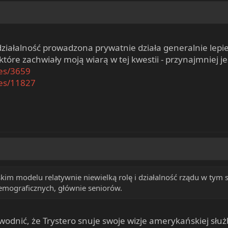
ziałalność prowadzona prywatnie działa generalnie lepie
tóre zachwiały moją wiarą w tej kwestii - przynajmniej je
ves/3659
ves/11827
 modelu relatywnie niewielką rolę i działalność rządu w tym se
mograficznych, głównie seniorów.
wodnić, że Trystero snuje swoje wizje amerykańskiej słu