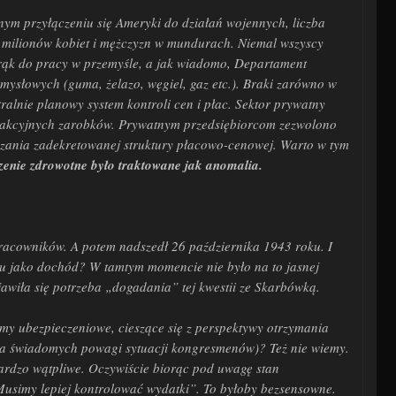
nym przyłączeniu się Ameryki do działań wojennych, liczba
e milionów kobiet i mężczyzn w mundurach. Niemal wszyscy
rąk do pracy w przemyśle, a jak wiadomo, Departament
słowych (guma, żelazo, węgiel, gaz etc.). Braki zarówno w
ralnie planowy system kontroli cen i płac. Sektor prywatny
trakcyjnych zarobków. Prywatnym przedsiębiorcom zezwolono
szania zadekretowanej struktury płacowo-cenowej. Warto w tym
zenie zdrowotne było traktowane jak anomalia.
racowników. A potem nadszedł 26 października 1943 roku. I
u jako dochód? W tamtym momencie nie było na to jasnej
jawiła się potrzeba „dogadania” tej kwestii ze Skarbówką.
my ubezpieczeniowe, cieszące się z perspektywy otrzymania
pka świadomych powagi sytuacji kongresmenów)? Też nie wiemy.
Bardzo wątpliwe. Oczywiście biorąc pod uwagę stan
Musimy lepiej kontrolować wydatki”. To byłoby bezsensowne.