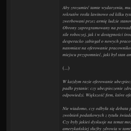
Aby zrozumieć tamte wydarzenia, musi
rekrutów rosła lawinowo od kilku ty
zwerbowani przez armię ludzie stano
Obrony zaprogramowany na prowadzen
sile roboczej, jak i w dostępności ś
desperacko zabiegał o nowych praco
natomiast na oferowanie pracowniko
miejscu przypomnieć, jaki był stan 
(...)
W każdym razie oferowanie ubezpiecz
padło pytanie: czy ubezpieczenie z
odpowiedzi. Większość firm, które of
Nie wiadomo, czy odbyła się debata 
zwolnień podatkowych z tytułu świad
Czy były jakieś dyskusje na temat m
amerykańskiej służby zdrowia w tamt