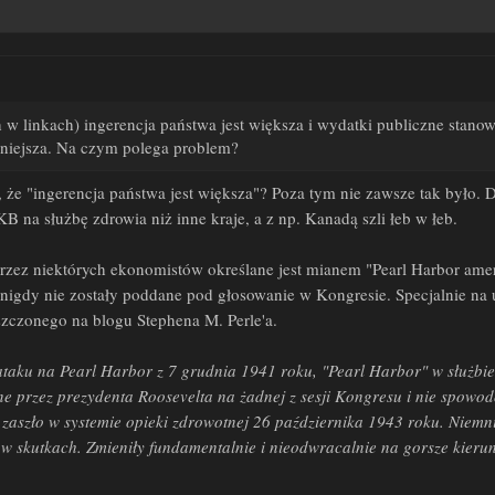
w linkach) ingerencja państwa jest większa i wydatki publiczne stan
ywniejsza. Na czym polega problem?
i, że "ingerencja państwa jest większa"? Poza tym nie zawsze tak było
B na służbę zdrowia niż inne kraje, a z np. Kanadą szli łeb w łeb.
rzez niektórych ekonomistów określane jest mianem "Pearl Harbor ame
 nigdy nie zostały poddane pod głosowanie w Kongresie. Specjalnie n
zczonego na blogu Stephena M. Perle'a.
taku na Pearl Harbor z 7 grudnia 1941 roku, "Pearl Harbor" w służbie z
one przez prezydenta Roosevelta na żadnej z sesji Kongresu i nie spow
 zaszło w systemie opieki zdrowotnej 26 października 1943 roku. Niem
e w skutkach. Zmieniły fundamentalnie i nieodwracalnie na gorsze kier