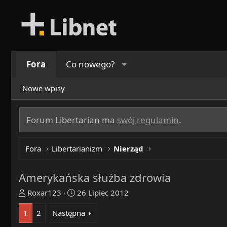
Fora
Co nowego?
Nowe wpisy
Forum Libertarian ma
swój regulamin
.
Fora
Libertarianizm
Nierząd
Amerykańska służba zdrowia
T
R
Roxar123
26 Lipiec 2012
h
o
1
2
Następna
r
z
e
p