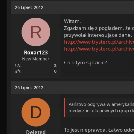
a
o
26 Lipiec 2012
d
c
s
z
Witam.
t
ę
R
Zgadzam się z poglądem, że d
a
t
przywołał interesujące dane, k
r
y
http://www.trystero.pl/archi
t
http://www.trystero.pl/archi
e
Roxar123
r
New Member
Co o tym sądzicie?
2
0
26 Lipiec 2012
Państwo odgrywa w amerykańskim
D
medycznej dla pewnych grup de
To jest nieprawda. Łatwo udo
Deleted