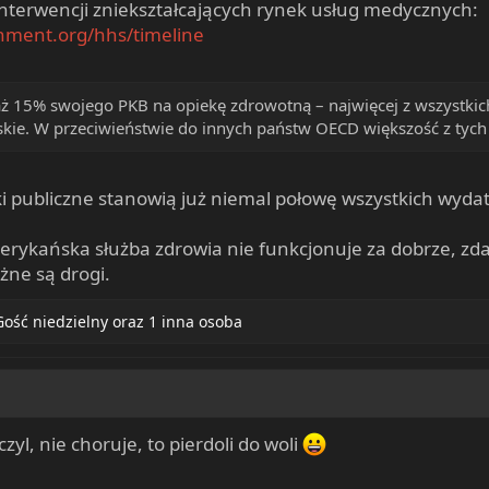
nterwencji zniekształcających rynek usług medycznych:
nment.org/hhs/timeline
aż 15% swojego PKB na opiekę zdrowotną – najwięcej z wszystki
skie. W przeciwieństwie do innych państw OECD większość z tych
ki publiczne stanowią już niemal połowę wszystkich wyda
erykańska służba zdrowia nie funkcjonuje za dobrze, zda
żne są drogi.
Gość niedzielny
oraz 1 inna osoba
yl, nie choruje, to pierdoli do woli