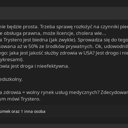
ie będzie prosta. Trzeba sprawę rozłożyć na czynniki pi
e obsługa prawna, może licencje, cholera wie...
rystero jest biedna (jak zwykle). Sprowadza się do tego
sowana aż w 50% ze środków prywatnych. Ok, udowodnil
go: jaka jest jakość służby zdrowia w USA? Jest drogo i n
ykresami).
owia jest droga i nieefektywna.
edszkolny.
ba zdrowia = wolny rynek usług medycznych? Zdecydowan
czym mówi Trystero.
simek
oraz 1 inna osoba