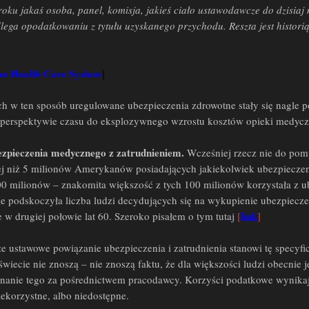
oku jakaś osoba, panel, komisja, jakieś ciało ustawodawcze do dzisiaj
ega opodatkowaniu z tytułu uzyskanego przychodu. Reszta jest histori
an Health Care System
]
ych w ten sposób uregulowane ubezpieczenia zdrowotne stały się nagle
ej perspektywie czasu do eksplozywnego wzrostu kosztów opieki medycz
ezpieczenia medycznego z zatrudnieniem.
Wcześniej rzecz nie do pom
 niż 5 milionów Amerykanów posiadających jakiekolwiek ubezpieczenie
0 milionów – znakomita większość z tych 100 milionów korzystała z u
podskoczyła liczba ludzi decydujących się na wykupienie ubezpieczeni
link
e w drugiej połowie lat 60. Szeroko pisałem o tym tutaj
[
]
że ustawowe powiązanie ubezpieczenia i zatrudnienia stanowi tę specy
świecie nie znoszą – nie znoszą faktu, że dla większości ludzi obecn
anie tego za pośrednictwem pracodawcy. Korzyści podatkowe wynikające 
iekorzystne, albo niedostępne.