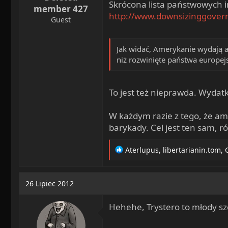
Skrócona lista państwowych i
member 427
http://www.downsizinggover
Guest
Jak widać, Amerykanie wydają 
niż rozwinięte państwa europej
To jest też nieprawda. Wydat
W każdym razie z tego, że am
barykady. Cel jest ten sam, ró
R
Aterlupus
,
libertarianin.tom
,
e
a
c
26 Lipiec 2012
t
i
Hehehe, Trystero to młody szcz
o
n
s