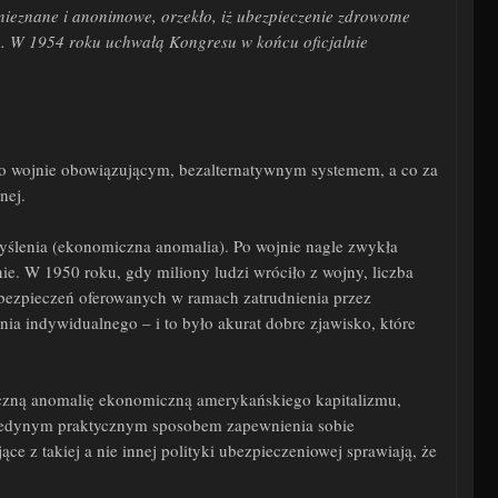
 nieznane i anonimowe, orzekło, iż ubezpieczenie zdrowotne
ą. W 1954 roku uchwałą Kongresu w końcu oficjalnie
 po wojnie obowiązującym, bezalternatywnym systemem, a co za
nej.
yślenia (ekonomiczna anomalia). Po wojnie nagle zwykła
. W 1950 roku, gdy miliony ludzi wróciło z wojny, liczba
bezpieczeń oferowanych w ramach zatrudnienia przez
a indywidualnego – i to było akurat dobre zjawisko, które
ficzną anomalię ekonomiczną amerykańskiego kapitalizmu,
ie jedynym praktycznym sposobem zapewnienia sobie
z takiej a nie innej polityki ubezpieczeniowej sprawiają, że ​